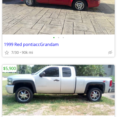
•
•
•
1999 Red pontiaccGrandam
7/30
90k mi
$5,900