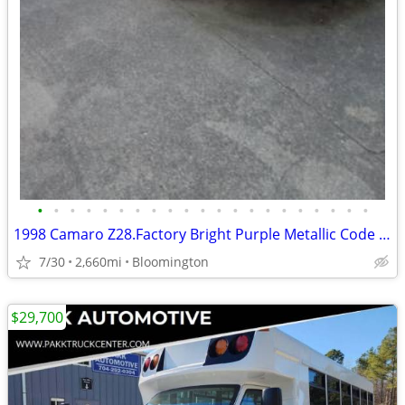
•
•
•
•
•
•
•
•
•
•
•
•
•
•
•
•
•
•
•
•
•
1998 Camaro Z28.Factory Bright Purple Metallic Code 88
7/30
2,660mi
Bloomington
$29,700