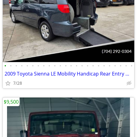
•
•
•
•
•
•
•
•
•
•
•
•
•
•
•
•
•
•
•
•
•
•
•
•
2009 Toyota Sienna LE Mobility Handicap Rear Entry Wheelchair Ramp Van
7/28
$9,500