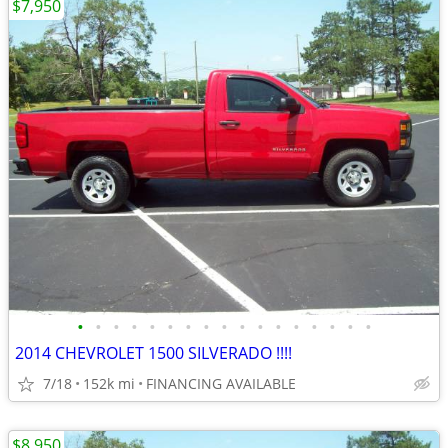
$7,950
•
•
•
•
•
•
•
•
•
•
•
•
•
•
•
•
•
2014 CHEVROLET 1500 SILVERADO !!!!
7/18
152k mi
FINANCING AVAILABLE
$8,950