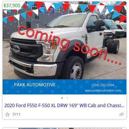
$37,900
•
•
2020 Ford F550 F-550 XL DRW 169" WB Cab and Chassis 4x4 Diesel
7/11