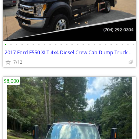
•
•
•
•
•
•
•
•
•
•
•
•
•
•
•
•
•
•
•
•
•
•
•
•
2017 Ford F550 XLT 4x4 Diesel Crew Cab Dump Truck High Wall Liftgate
7/12
$8,000