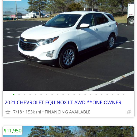
•
•
•
•
•
•
•
•
•
•
•
•
•
•
•
•
•
•
•
•
•
2021 CHEVROLET EQUINOX LT AWD **ONE OWNER
7/18
153k mi
FINANCING AVAILABLE
$11,950