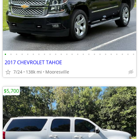
•
•
•
•
•
•
•
•
•
•
•
•
•
•
•
•
•
•
•
•
•
•
•
•
2017 CHEVROLET TAHOE
7/24
138k mi
Mooresville
$5,700