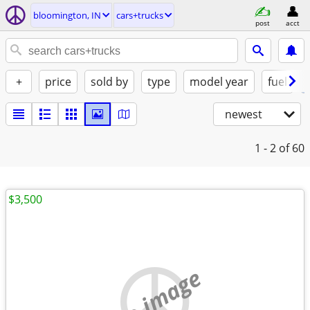
bloomington, IN
cars+trucks
post
acct
+
price
sold by
type
model year
fuel
newest
1 - 2
of 60
$3,500
no image