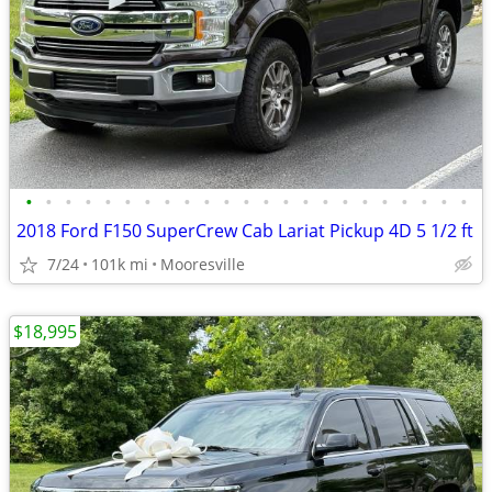
•
•
•
•
•
•
•
•
•
•
•
•
•
•
•
•
•
•
•
•
•
•
•
2018 Ford F150 SuperCrew Cab Lariat Pickup 4D 5 1/2 ft
7/24
101k mi
Mooresville
$18,995