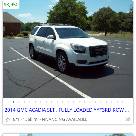
$8,950
•
•
•
•
•
•
•
•
•
•
•
•
•
•
•
•
•
•
•
•
•
2014 GMC ACADIA SLT . FULLY LOADED ***3RD ROW SEATING
8/1
136k mi
FINANCING AVAILABLE