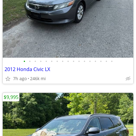
•
•
•
•
•
•
•
•
•
•
•
•
•
•
•
•
•
2012 Honda Civic LX
7h ago
246k mi
$9,995