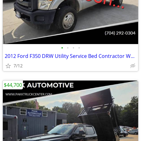
•
•
•
•
2012 Ford F350 DRW Utility Service Bed Contractor Work Truck Liftgate
7/12
$44,700