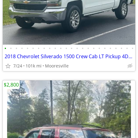
•
•
•
•
•
•
•
•
•
•
•
•
•
•
•
•
•
•
•
•
•
•
•
•
2018 Chevrolet Silverado 1500 Crew Cab LT Pickup 4D 5 3/4 ft
7/24
101k mi
Mooresville
$2,800