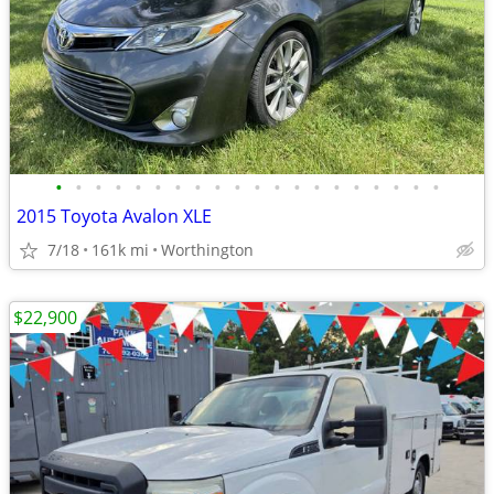
•
•
•
•
•
•
•
•
•
•
•
•
•
•
•
•
•
•
•
•
2015 Toyota Avalon XLE
7/18
161k mi
Worthington
$22,900