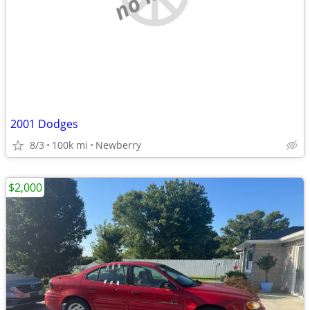
2001 Dodges
8/3
100k mi
Newberry
$2,000