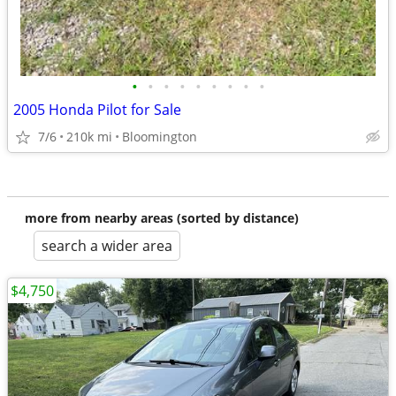
•
•
•
•
•
•
•
•
•
2005 Honda Pilot for Sale
7/6
210k mi
Bloomington
more from nearby areas (sorted by distance)
search a wider area
$4,750