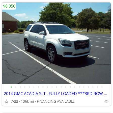
$8,950
•
•
•
•
•
•
•
•
•
•
•
•
•
•
•
•
•
•
•
•
•
2014 GMC ACADIA SLT . FULLY LOADED ***3RD ROW SEATING
7/22
136k mi
FINANCING AVAILABLE