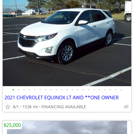
•
•
•
•
•
•
•
•
•
•
•
•
•
•
•
•
•
•
•
•
•
2021 CHEVROLET EQUINOX LT AWD **ONE OWNER
8/1
153k mi
FINANCING AVAILABLE
$25,000