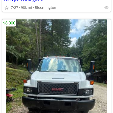
7/27
98k mi
Bloomington
$8,000