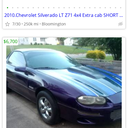
•
•
•
•
•
•
•
•
•
•
•
•
•
•
•
•
•
•
•
•
•
•
•
2010.Chevrolet Silverado LT Z71 4x4 Extra cab SHORT Bed
7/30
250k mi
Bloomington
$6,700