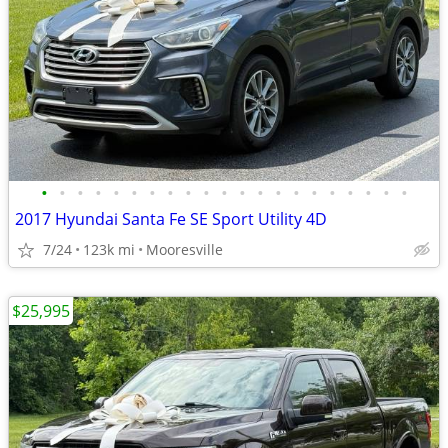
•
•
•
•
•
•
•
•
•
•
•
•
•
•
•
•
•
•
•
•
•
2017 Hyundai Santa Fe SE Sport Utility 4D
7/24
123k mi
Mooresville
$25,995