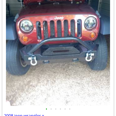
•
•
•
•
•
•
2008 jeep wrangler x