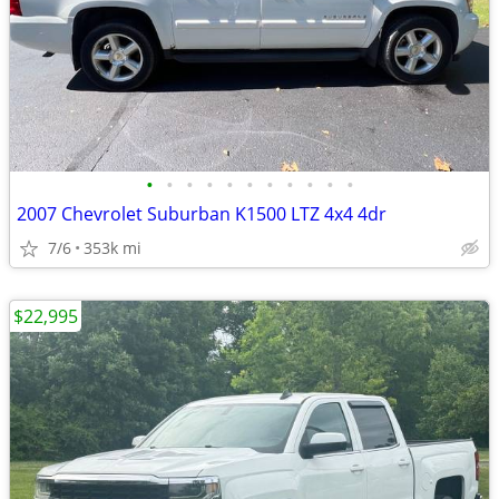
•
•
•
•
•
•
•
•
•
•
•
2007 Chevrolet Suburban K1500 LTZ 4x4 4dr
7/6
353k mi
$22,995