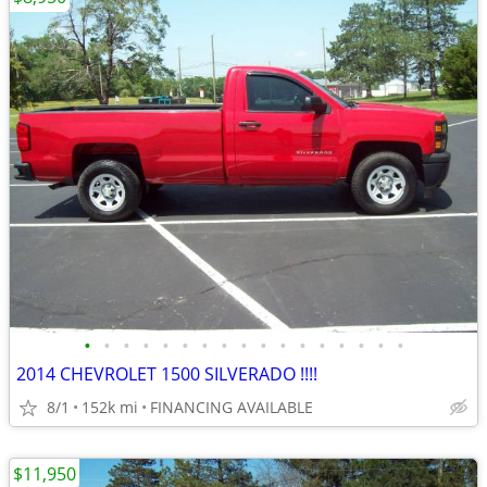
•
•
•
•
•
•
•
•
•
•
•
•
•
•
•
•
•
2014 CHEVROLET 1500 SILVERADO !!!!
8/1
152k mi
FINANCING AVAILABLE
$11,950