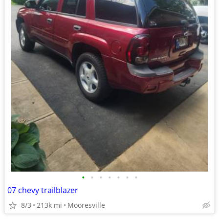
•
•
•
•
•
•
•
07 chevy trailblazer
8/3
213k mi
Mooresville