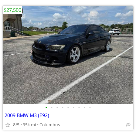
$27,500
•
•
•
•
•
•
•
•
•
2009 BMW M3 (E92)
8/5
95k mi
Columbus