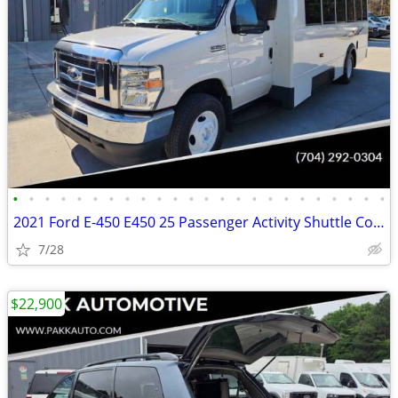
•
•
•
•
•
•
•
•
•
•
•
•
•
•
•
•
•
•
•
•
•
•
•
•
2021 Ford E-450 E450 25 Passenger Activity Shuttle Coach Van Mini Bus
7/28
$22,900