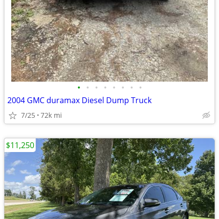
•
•
•
•
•
•
•
•
2004 GMC duramax Diesel Dump Truck
7/25
72k mi
$11,250