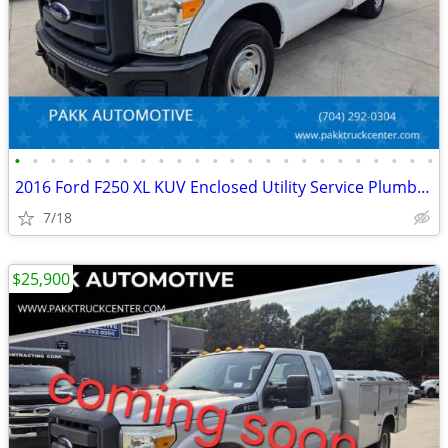
•
•
•
•
•
•
•
•
•
•
•
•
•
•
•
•
•
•
•
•
•
•
•
•
2016 Ford F250 XL KUV Enclosed Utility Service Plumber Mechanic Truck
7/18
$25,900