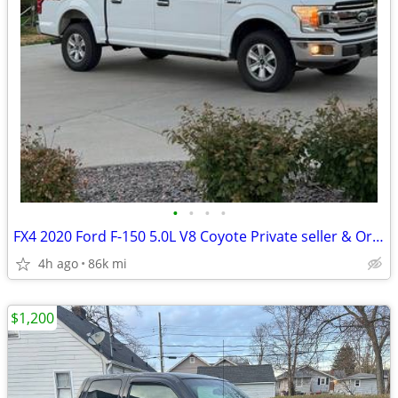
•
•
•
•
FX4 2020 Ford F-150 5.0L V8 Coyote Private seller & Original Owner
4h ago
86k mi
$1,200