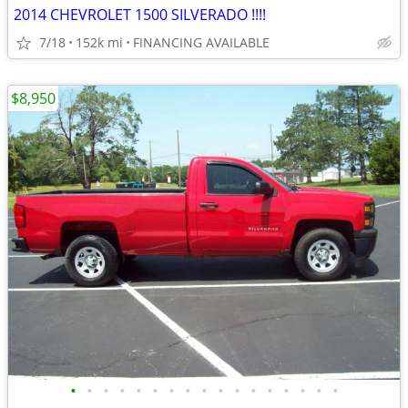
2014 CHEVROLET 1500 SILVERADO !!!!
7/18
152k mi
FINANCING AVAILABLE
$8,950
•
•
•
•
•
•
•
•
•
•
•
•
•
•
•
•
•