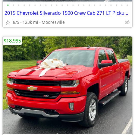
•
•
•
•
•
•
•
•
•
•
•
•
•
•
•
•
•
•
•
•
•
•
•
2015 Chevrolet Silverado 1500 Crew Cab Z71 LT Pickup 4D 5 3/4 ft
8/5
123k mi
Mooresville
$18,995