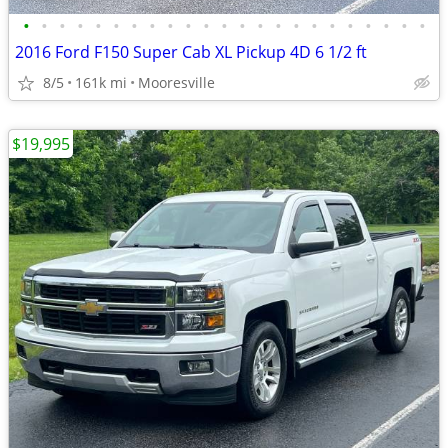
•
•
•
•
•
•
•
•
•
•
•
•
•
•
•
•
•
•
•
•
•
•
•
2016 Ford F150 Super Cab XL Pickup 4D 6 1/2 ft
8/5
161k mi
Mooresville
$19,995