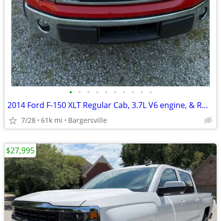
•
•
•
•
•
•
•
•
•
•
2014 Ford F-150 XLT Regular Cab, 3.7L V6 engine, & RW Drive
7/28
61k mi
Bargersville
$27,995