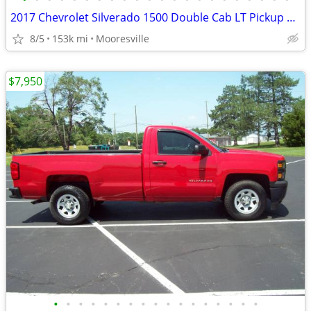
2017 Chevrolet Silverado 1500 Double Cab LT Pickup 4D 6 1/2 ft
8/5
153k mi
Mooresville
$7,950
•
•
•
•
•
•
•
•
•
•
•
•
•
•
•
•
•