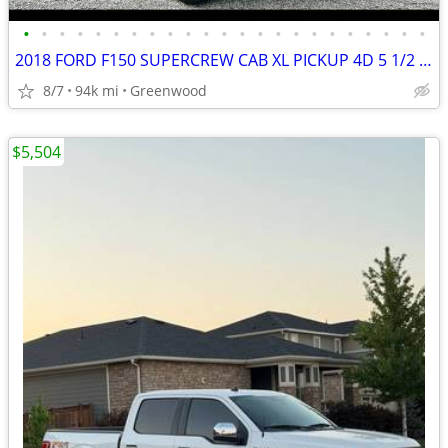
•
•
•
•
•
•
•
•
•
•
•
•
•
•
•
•
•
•
•
•
•
•
•
2018 FORD F150 SUPERCREW CAB XL PICKUP 4D 5 1/2 FT
8/7
94k mi
Greenwood
$5,504