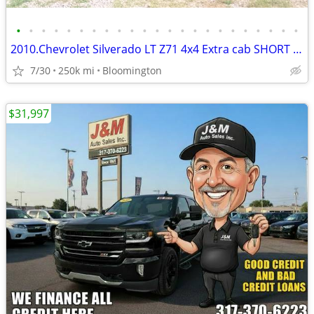
•
•
•
•
•
•
•
•
•
•
•
•
•
•
•
•
•
•
•
•
•
•
•
2010.Chevrolet Silverado LT Z71 4x4 Extra cab SHORT Bed
7/30
250k mi
Bloomington
$31,997