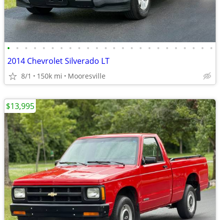
•
•
•
•
•
•
•
•
•
•
•
•
•
•
•
•
•
•
•
•
•
•
•
•
2014 Chevrolet Silverado LT
8/1
150k mi
Mooresville
$13,995