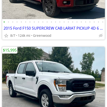
•
•
•
•
•
•
•
•
•
•
•
•
•
•
•
•
•
•
•
•
•
•
•
•
2015 Ford F150 SUPERCREW CAB LARIAT PICKUP 4D 6 1/2 FT
8/7
124k mi
Greenwood
$15,995