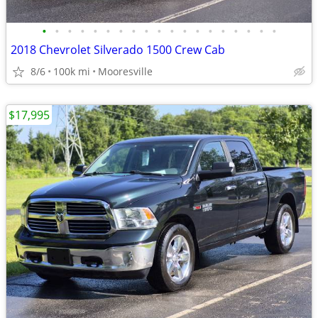
•
•
•
•
•
•
•
•
•
•
•
•
•
•
•
•
•
•
•
2018 Chevrolet Silverado 1500 Crew Cab
8/6
100k mi
Mooresville
$17,995