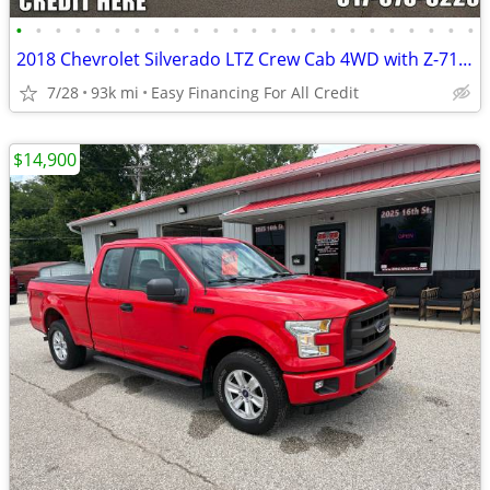
•
•
•
•
•
•
•
•
•
•
•
•
•
•
•
•
•
•
•
•
•
•
•
•
2018 Chevrolet Silverado LTZ Crew Cab 4WD with Z-71 Package-Like New
7/28
93k mi
Easy Financing For All Credit
$14,900