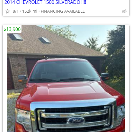
2014 CHEVROLET 1500 SILVERADO !!!!
8/1
152k mi
FINANCING AVAILABLE
$13,900