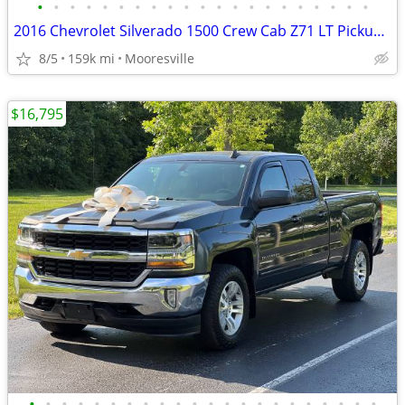
•
•
•
•
•
•
•
•
•
•
•
•
•
•
•
•
•
•
•
•
•
2016 Chevrolet Silverado 1500 Crew Cab Z71 LT Pickup 4D 6 1/2 ft
8/5
159k mi
Mooresville
$16,795
•
•
•
•
•
•
•
•
•
•
•
•
•
•
•
•
•
•
•
•
•
•