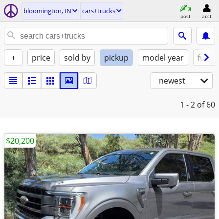
bloomington, IN
cars+trucks
post
acct
+
price
sold by
pickup
model year
fuel
newest
1 - 2
of 60
$20,200