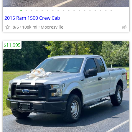
•
•
•
•
•
•
•
•
•
•
•
•
•
•
•
•
•
•
2015 Ram 1500 Crew Cab
8/6
108k mi
Mooresville
$11,995