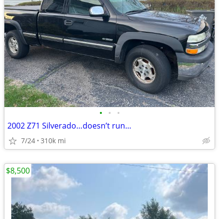
•
•
•
2002 Z71 Silverado…doesn’t run…
7/24
310k mi
$8,500