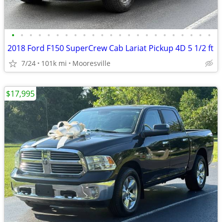
•
•
•
•
•
•
•
•
•
•
•
•
•
•
•
•
•
•
•
•
•
•
•
2018 Ford F150 SuperCrew Cab Lariat Pickup 4D 5 1/2 ft
7/24
101k mi
Mooresville
$17,995