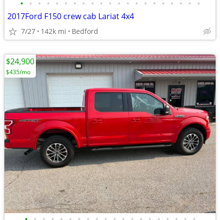
•
•
•
•
•
•
•
•
•
•
•
•
•
•
•
•
•
•
•
•
•
2017Ford F150 crew cab Lariat 4x4
7/27
142k mi
Bedford
$24,900
$435/mo
•
•
•
•
•
•
•
•
•
•
•
•
•
•
•
•
•
•
•
•