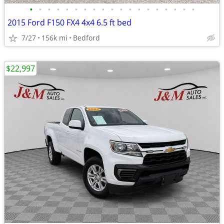
•
•
•
•
•
•
•
•
•
•
•
•
•
•
•
•
•
•
•
2015 Ford F150 FX4 4x4 6.5 ft bed
7/27
156k mi
Bedford
$22,997