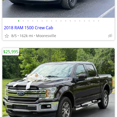
•
•
•
•
•
•
•
•
•
•
•
•
•
•
•
•
•
•
2018 RAM 1500 Crew Cab
8/5
162k mi
Mooresville
$25,995