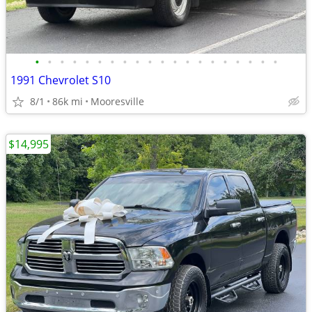
•
•
•
•
•
•
•
•
•
•
•
•
•
•
•
•
•
•
•
•
1991 Chevrolet S10
8/1
86k mi
Mooresville
$14,995