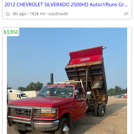
2012 CHEVROLET SILVERADO 2500HD Auto///Runs Great
8h ago
182k mi
southside
$3,850