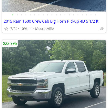
•
•
•
•
•
•
•
•
•
•
•
•
•
•
•
•
•
•
•
•
2015 Ram 1500 Crew Cab Big Horn Pickup 4D 5 1/2 ft
7/24
109k mi
Mooresville
$22,995