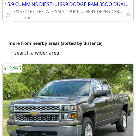
*5.9 CUMMINS DIESEL..1999 DODGE RAM 35OO DUALLY 1-TON RWD 5-SP. MANUAL
7/25
216k
ESTATE SALE TRUCK.....VERY DEPENDABLE . . .VERY AFFORDABLE
mi
more from nearby areas (sorted by distance)
search a wider area
$12,995