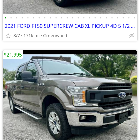
•
•
•
•
•
•
•
•
•
•
•
•
•
•
•
•
•
•
•
•
•
•
•
•
2021 FORD F150 SUPERCREW CAB XL PICKUP 4D 5 1/2 FT
8/7
171k mi
Greenwood
$21,995