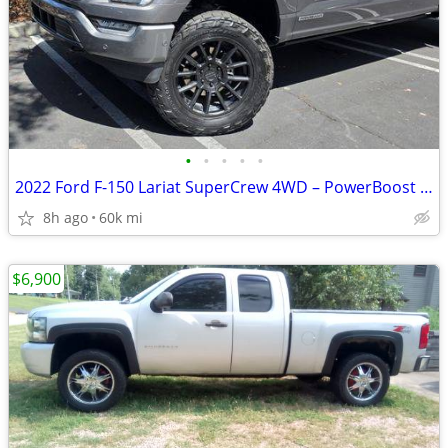
•
•
•
•
•
2022 Ford F-150 Lariat SuperCrew 4WD – PowerBoost – 60,000 Miles
8h ago
60k mi
$6,900