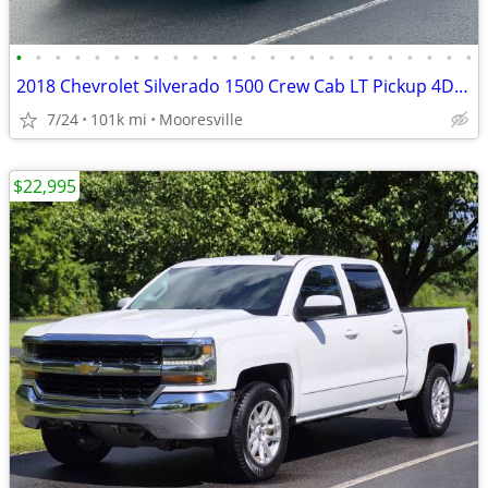
•
•
•
•
•
•
•
•
•
•
•
•
•
•
•
•
•
•
•
•
•
•
•
•
2018 Chevrolet Silverado 1500 Crew Cab LT Pickup 4D 5 3/4 ft
7/24
101k mi
Mooresville
$22,995