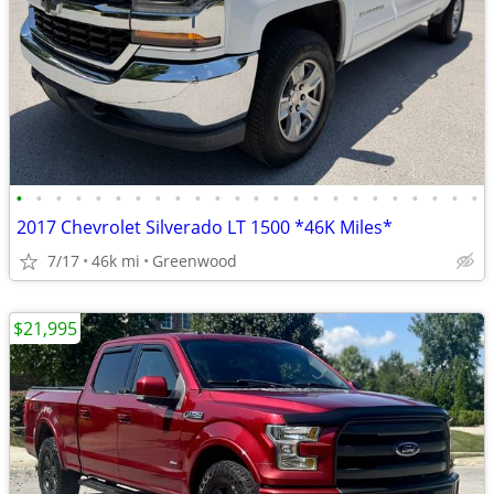
•
•
•
•
•
•
•
•
•
•
•
•
•
•
•
•
•
•
•
•
•
•
•
•
2017 Chevrolet Silverado LT 1500 *46K Miles*
7/17
46k mi
Greenwood
$21,995