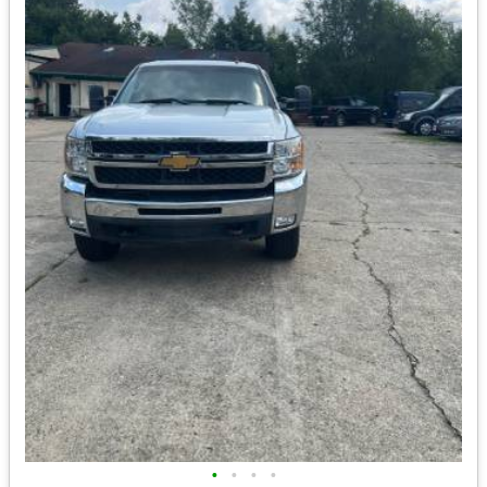
•
•
•
•