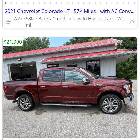
•
•
•
•
•
•
•
•
•
•
•
•
•
•
•
•
•
•
•
•
•
•
•
•
2021 Chevrolet Colorado LT - 57K Miles - with AC Converter Included
7/27
58k
Banks-Credit Unions-In House Loans- Weekly-Bi Weekly-Monthly
mi
$21,900