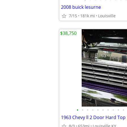
2008 buick lesurne
7/15
181k mi
Louisville
$38,750
•
•
•
•
•
•
•
•
•
•
1963 Chevy ll 2 Door Hard Top
8/3
653mi
Louisville KY