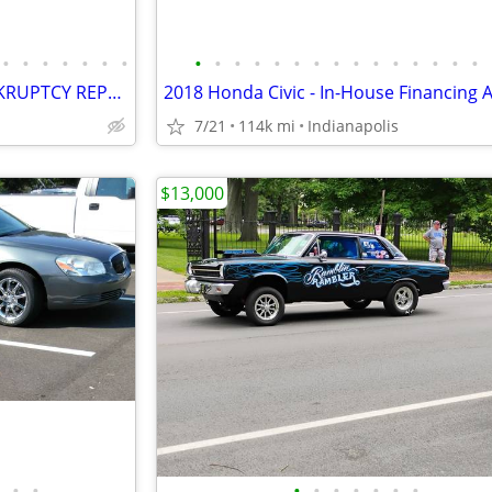
•
•
•
•
•
•
•
•
•
•
•
•
•
•
•
•
•
•
•
•
•
•
Honda Civic - BAD CREDIT BANKRUPTCY REPO SSI RETIRED APPROVED
7/21
114k mi
Indianapolis
$13,000
•
•
•
•
•
•
•
•
•