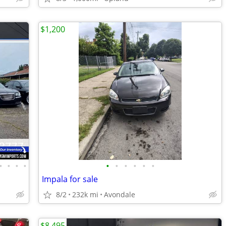
$1,200
•
•
•
•
•
•
•
•
•
•
Impala for sale
8/2
232k mi
Avondale
$8,495