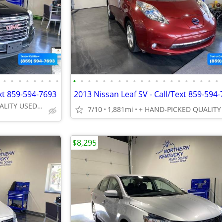
•
•
•
•
•
•
•
•
•
•
•
•
•
•
•
•
•
•
•
•
•
•
•
•
•
•
•
•
xt 859-594-7693
2013 Nissan Leaf SV - Call/Text 859-594
+ HAND-PICKED QUALITY USED VEHICLES - UNBEATABLE PRICES!!
7/10
1,881mi
$8,295