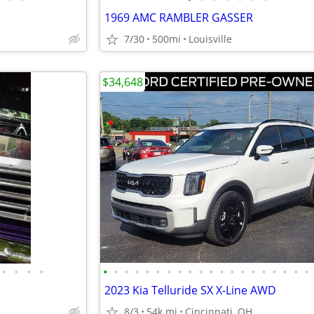
1969 AMC RAMBLER GASSER
7/30
500mi
Louisville
$34,648
•
•
•
•
•
•
•
•
•
•
•
•
•
•
•
•
•
•
•
•
•
•
•
•
2023 Kia Telluride SX X-Line AWD
8/3
54k mi
Cincinnati, OH