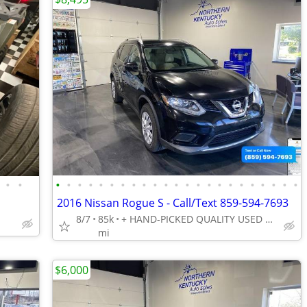
•
•
•
•
•
•
•
•
•
•
•
•
•
•
•
•
•
•
•
•
•
•
•
•
•
2016 Nissan Rogue S - Call/Text 859-594-7693
8/7
85k
+ HAND-PICKED QUALITY USED VEHICLES - UNBEATABLE PRICES!!
mi
$6,000