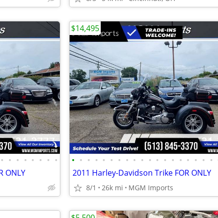
$14,495
•
•
•
•
•
•
•
•
•
•
•
•
•
•
•
•
•
•
•
•
•
•
•
•
•
•
•
OR ONLY
2011 Harley-Davidson Trike FOR ONLY
8/1
26k mi
MGM Imports
$5,500