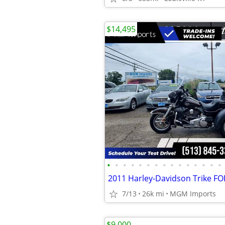
$14,495
•
•
•
•
•
•
•
•
•
•
•
•
•
•
•
2011 Harley-Davidson Trike F
7/13
26k mi
MGM Imports
$9,000