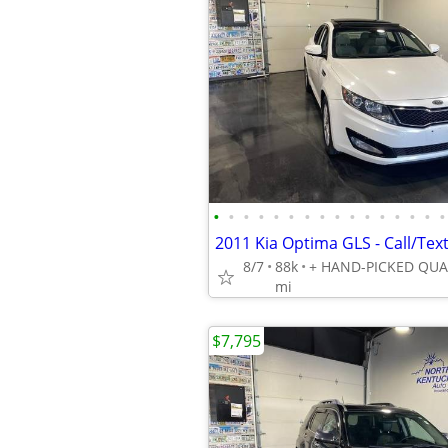
•
•
•
•
•
•
•
•
•
•
•
•
•
•
•
•
2011 Kia Optima GLS - Call/Tex
8/7
88k
mi
$7,795