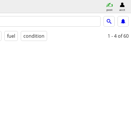
post
acct
fuel
condition
1 - 4
of 60