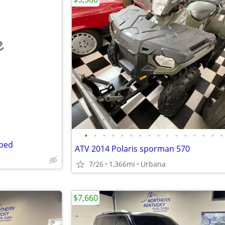
e
•
•
•
•
•
•
•
•
•
•
•
•
•
•
•
•
 bed
ATV 2014 Polaris sporman 570
7/26
1,366mi
Urbana
$7,660