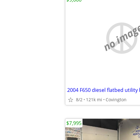
no imag
2004 F650 diesel flatbed utility
8/2
121k mi
Covington
$7,995