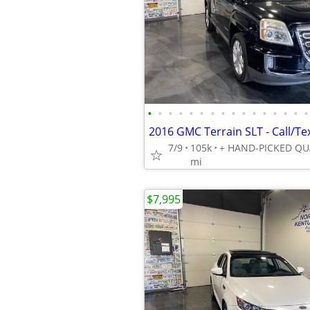
•
•
•
•
•
•
•
•
•
•
•
•
•
•
•
•
2016 GMC Terrain SLT - Call/Te
7/9
105k
mi
$7,995