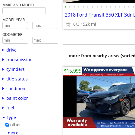
MAKE AND MODEL
•
•
•
•
•
•
•
•
•
•
•
•
•
•
•
•
MODEL YEAR
8/3
52k mi
-
ODOMETER
-
drive
more from nearby areas (sorted
transmission
cylinders
$15,995
title status
condition
paint color
fuel
type
other
more...