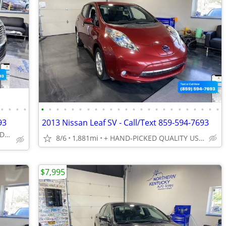
•
•
•
•
•
•
•
•
•
•
•
•
•
•
•
•
•
•
•
•
•
•
•
•
•
•
•
•
93
2013 Nissan Leaf SV - Call/Text 859-594-7693
+ HAND-PICKED QUALITY USED VEHICLES - UNBEATABLE PRICES!!
8/6
1,881mi
+ HAND-PICKED QUALITY USED VEHICLES - UNBEATABLE PRICES!!
$7,995