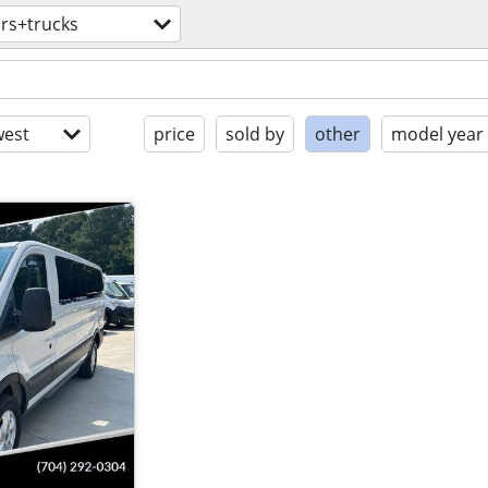
rs+trucks
est
price
sold by
other
model year