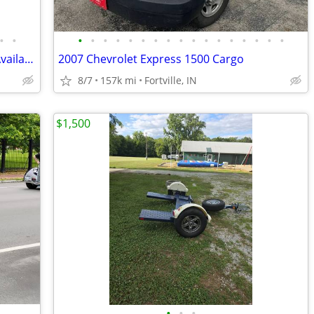
•
•
•
•
•
•
•
•
•
•
•
•
•
•
•
•
•
•
•
2018 Honda Civic - In-House Financing Available!
2007 Chevrolet Express 1500 Cargo
8/7
157k mi
Fortville, IN
$1,500
•
•
•