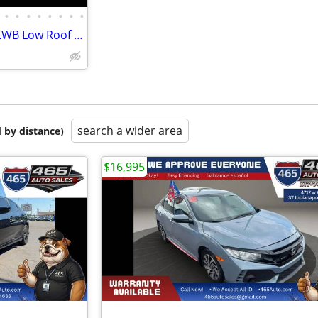
•
•
•
•
•
•
•
•
2018 Ford Transit 350 XLT 3dr LWB Low Roof Passenger Van w/Sliding Sid
search a wider area
 by distance)
$16,995