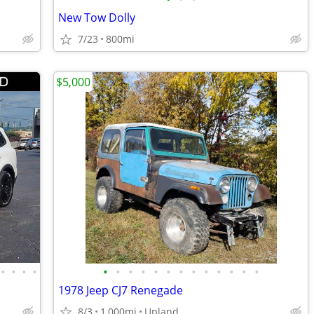
New Tow Dolly
7/23
800mi
$5,000
•
•
•
•
•
•
•
•
•
•
•
•
•
•
•
•
•
1978 Jeep CJ7 Renegade
8/3
1,000mi
Upland