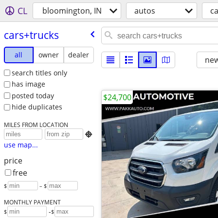
CL
bloomington, IN
autos
ca
cars+trucks
all
owner
dealer
new
search titles only
has image
posted today
$24,700
hide duplicates
MILES FROM LOCATION

use map...
price
free
$
– $
MONTHLY PAYMENT
-
$
$