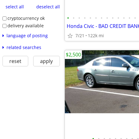
select all
deselect all
•
•
•
•
•
•
•
•
•
•
•
•
•
cryptocurrency ok
delivery available
language of posting
7/21
122k mi
related searches
$2,500
reset
apply
•
•
•
•
•
•
•
•
•