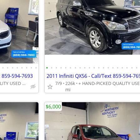
•
•
•
•
•
•
•
•
•
•
•
•
•
•
•
•
•
•
•
•
•
•
•
•
•
•
•
•
t 859-594-7693
2011 Infiniti QX56 - Call/Text 859-594-76
+ HAND-PICKED QUALITY USED VEHICLES - UNBEATABLE PRICES!!
7/9
226k
mi
$6,000