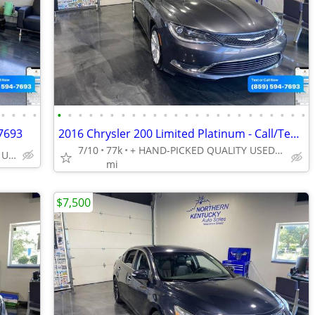
•
•
•
•
•
•
•
•
•
•
•
•
•
•
•
•
•
•
•
•
•
•
•
•
•
•
•
•
-7693
2016 Chrysler 200 Limited Platinum - Call/Text 859-594-7693
7/10
77k
+ HAND-PICKED QUALITY USED VEHICLES - UNBEATABLE PRICES!!
+ HAND-PICKED QUALITY USED VEHICLES - UNBEATABLE PRICES!!
mi
$7,500