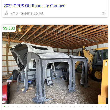
2022 OPUS Off-Road Lite Camper
7/10
Greene Co, PA
$9,500
•
•
•
•
•
•
•
•
•
•
•
•
•
•
•
•
•
•
•
•
•
•
•
•