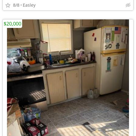
8/8
Easley
$20,000