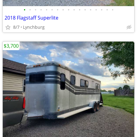
•
•
•
•
•
•
•
•
•
•
•
•
•
•
•
•
•
2018 Flagstaff Superlite
8/7
Lynchburg
$3,700