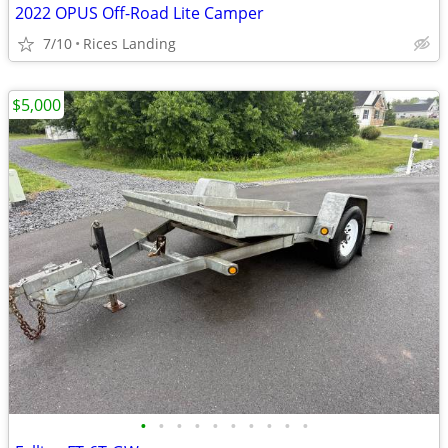
2022 OPUS Off-Road Lite Camper
7/10
Rices Landing
$5,000
•
•
•
•
•
•
•
•
•
•