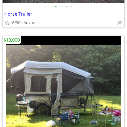
•
•
•
•
Horse Trailer
6/30
Advance
$13,000