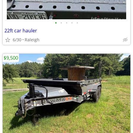
•
•
•
•
•
22ft car hauler
6/30
Raleigh
$9,500