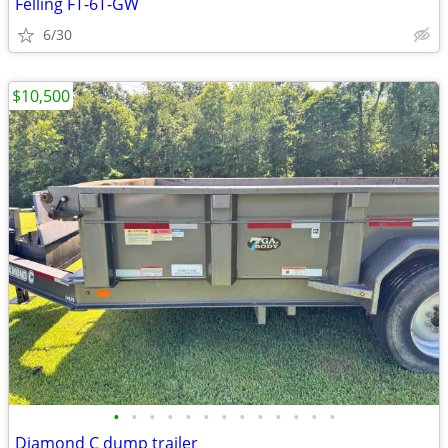
Felling FT-6T-GW
6/30
$10,500
•
•
•
•
•
•
•
•
•
•
•
•
•
Diamond C dump trailer