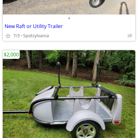
•
New Raft or Utility Trailer
7/3
Spotsylvania
$2,000