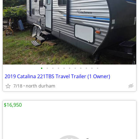
•
•
•
•
•
•
•
•
•
•
•
2019 Catalina 221TBS Travel Trailer (1 Owner)
7/18
north durham
$16,950