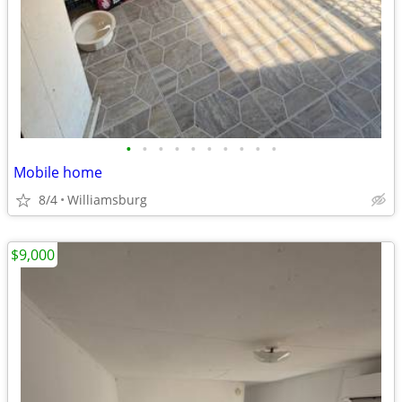
•
•
•
•
•
•
•
•
•
•
Mobile home
8/4
Williamsburg
$9,000