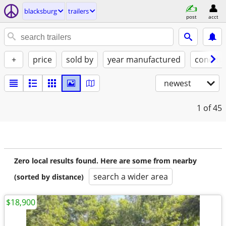
blacksburg
trailers
post
acct
+
price
sold by
year manufactured
conditi
newest
1
of 45
Zero local results found. Here are some from nearby
search a wider area
(sorted by distance)
$18,900