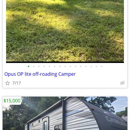
•
•
•
•
•
•
•
•
•
•
•
•
•
•
•
Opus OP lite off-roading Camper
7/17
$15,000