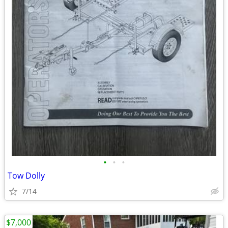
•
•
•
Tow Dolly
7/14
$7,000