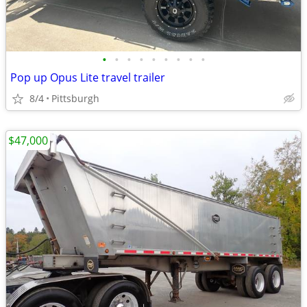
•
•
•
•
•
•
•
•
•
Pop up Opus Lite travel trailer
8/4
Pittsburgh
$47,000