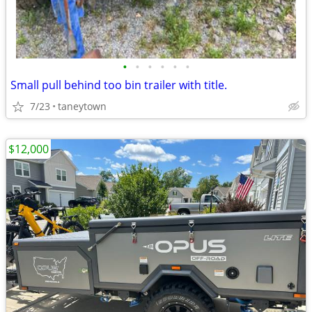
•
•
•
•
•
•
Small pull behind too bin trailer with title.
7/23
taneytown
$12,000