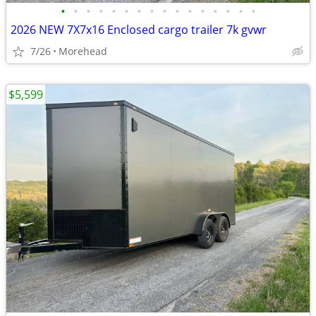
•
•
•
•
•
•
•
•
•
•
•
•
•
•
•
•
2026 NEW 7X7x16 Enclosed cargo trailer 7k gvwr
7/26
Morehead
$5,599