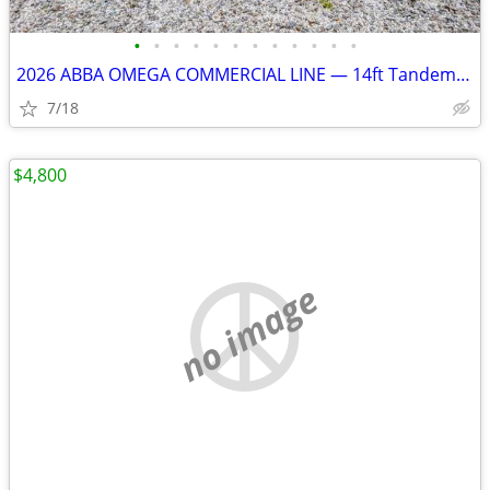
•
•
•
•
•
•
•
•
•
•
•
•
2026 ABBA OMEGA COMMERCIAL LINE — 14ft Tandem Axle Utility Trailer
7/18
$4,800
no image