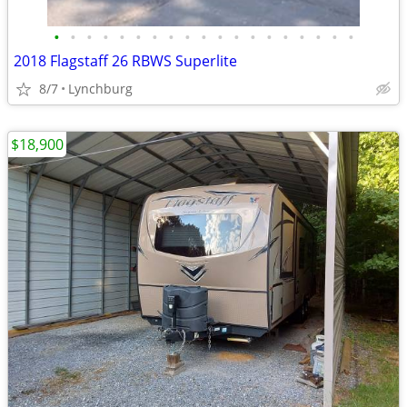
•
•
•
•
•
•
•
•
•
•
•
•
•
•
•
•
•
•
•
2018 Flagstaff 26 RBWS Superlite
8/7
Lynchburg
$18,900