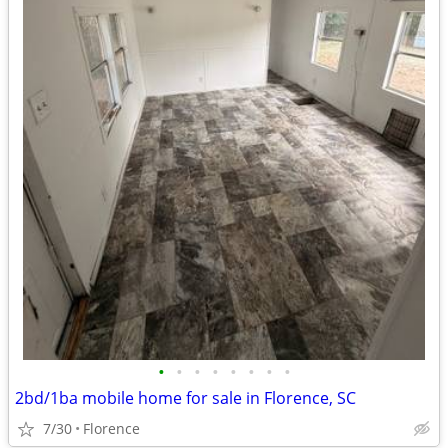
•
•
•
•
•
•
•
•
2bd/1ba mobile home for sale in Florence, SC
7/30
Florence