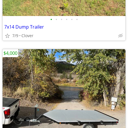
•
•
•
•
•
•
7x14 Dump Trailer
7/9
Clover
$4,000