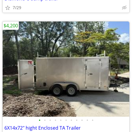
7/29
$4,200
•
•
•
•
•
•
•
•
•
•
•
6X14x72" hight Enclosed TA Trailer