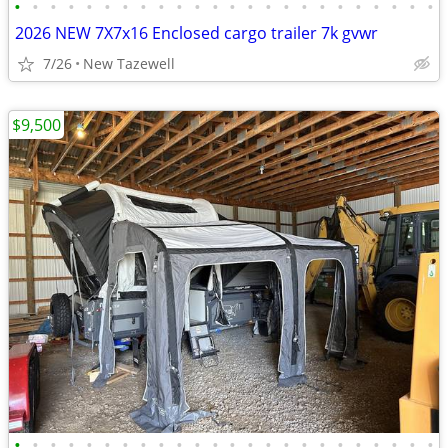
•
•
•
•
•
•
•
•
•
•
•
•
•
•
•
•
•
•
•
•
•
•
•
•
2026 NEW 7X7x16 Enclosed cargo trailer 7k gvwr
7/26
New Tazewell
$9,500
•
•
•
•
•
•
•
•
•
•
•
•
•
•
•
•
•
•
•
•
•
•
•
•