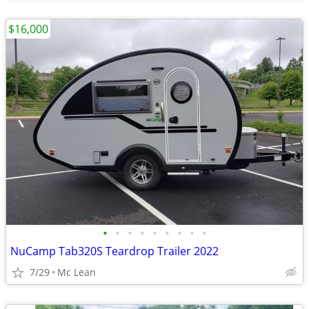
$16,000
•
•
•
•
•
•
•
•
•
NuCamp Tab320S Teardrop Trailer 2022
7/29
Mc Lean