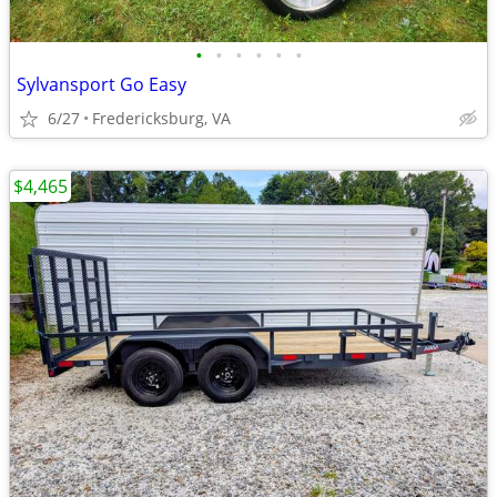
•
•
•
•
•
•
Sylvansport Go Easy
6/27
Fredericksburg, VA
$4,465