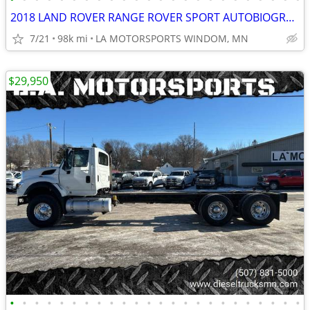
2018 LAND ROVER RANGE ROVER SPORT AUTOBIOGRAPHY DYNAMIC SUV 96K MILES
7/21
98k mi
LA MOTORSPORTS WINDOM, MN
$29,950
•
•
•
•
•
•
•
•
•
•
•
•
•
•
•
•
•
•
•
•
•
•
•
•