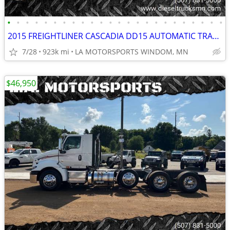
•
•
•
•
•
•
•
•
•
•
•
•
•
•
•
•
•
•
•
•
•
•
•
•
2015 FREIGHTLINER CASCADIA DD15 AUTOMATIC TRANSMISSION NEW TIRES
7/28
923k mi
LA MOTORSPORTS WINDOM, MN
$46,950