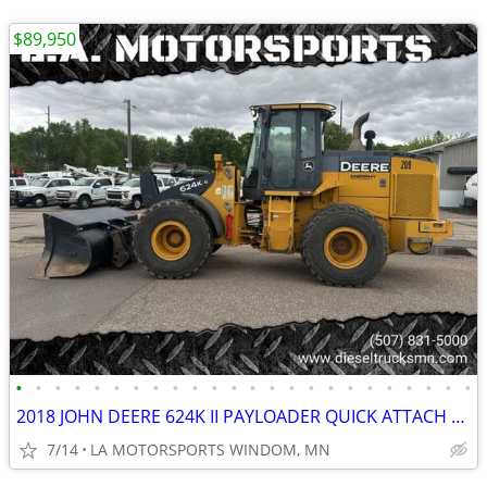
$89,950
•
•
•
•
•
•
•
•
•
•
•
•
•
•
•
•
•
•
•
•
•
•
•
•
2018 JOHN DEERE 624K II PAYLOADER QUICK ATTACH REAR CAMERA 11K HOURS
7/14
LA MOTORSPORTS WINDOM, MN