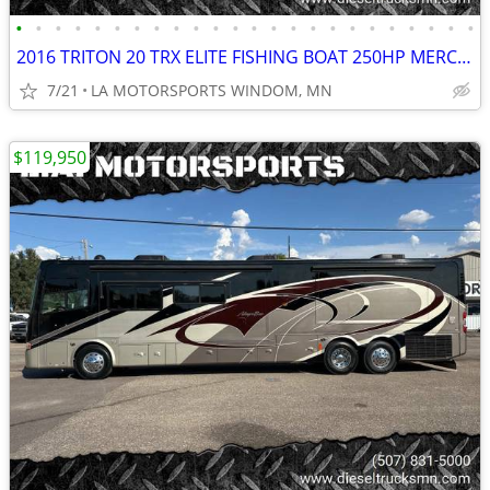
•
•
•
•
•
•
•
•
•
•
•
•
•
•
•
•
•
•
•
•
•
•
•
•
2016 TRITON 20 TRX ELITE FISHING BOAT 250HP MERC PRO XS DUAL CONSOLE
7/21
LA MOTORSPORTS WINDOM, MN
$119,950