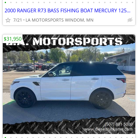
•
•
•
•
•
•
•
•
•
•
•
•
•
•
•
•
•
•
•
•
•
•
•
•
2000 RANGER R73 BASS FISHING BOAT MERCURY 125HP 2 STROKE
7/21
LA MOTORSPORTS WINDOM, MN
$31,950
•
•
•
•
•
•
•
•
•
•
•
•
•
•
•
•
•
•
•
•
•
•
•
•