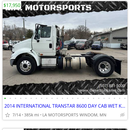
$17,950
•
•
•
•
•
•
•
•
•
•
•
•
•
•
•
•
•
•
•
•
•
•
•
•
2014 INTERNATIONAL TRANSTAR 8600 DAY CAB WET KIT 10 SPD SINGLE AXLE
7/14
385k mi
LA MOTORSPORTS WINDOM, MN