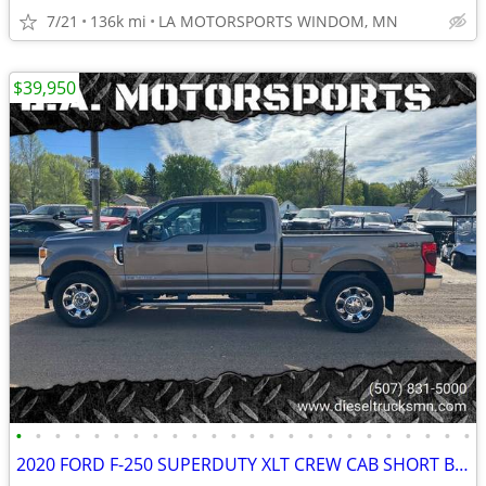
7/21
136k mi
LA MOTORSPORTS WINDOM, MN
$39,950
•
•
•
•
•
•
•
•
•
•
•
•
•
•
•
•
•
•
•
•
•
•
•
•
2020 FORD F-250 SUPERDUTY XLT CREW CAB SHORT BOX 6.7L POWERSTROKE 140K