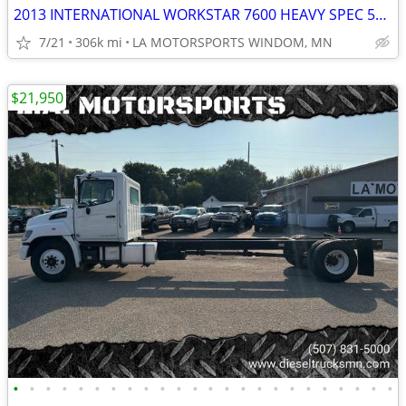
2013 INTERNATIONAL WORKSTAR 7600 HEAVY SPEC 58K GVWR FULL LOCKERS
7/21
306k mi
LA MOTORSPORTS WINDOM, MN
$21,950
•
•
•
•
•
•
•
•
•
•
•
•
•
•
•
•
•
•
•
•
•
•
•
•