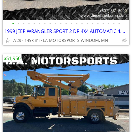
•
•
•
•
•
•
•
•
•
•
•
•
•
•
•
•
•
•
•
•
•
1999 JEEP WRANGLER SPORT 2 DR 4X4 AUTOMATIC 4.0L 149K MILES LIFTED
7/29
149k mi
LA MOTORSPORTS WINDOM, MN
$51,950