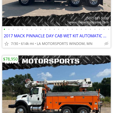
•
•
•
•
•
•
•
•
•
•
•
•
•
•
•
•
•
•
•
•
•
•
•
•
2017 MACK PINNACLE DAY CAB WET KIT AUTOMATIC MP8 613K MILES CLEAN RIG
7/30
614k mi
LA MOTORSPORTS WINDOM, MN
$78,950