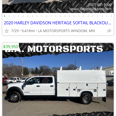
•
•
•
•
•
•
•
•
•
•
•
•
•
•
•
•
•
•
•
•
•
•
•
•
2020 HARLEY DAVIDSON HERITAGE SOFTAIL BLACKOUT 114" 9418 MILES
7/29
9,418mi
LA MOTORSPORTS WINDOM, MN
$39,950