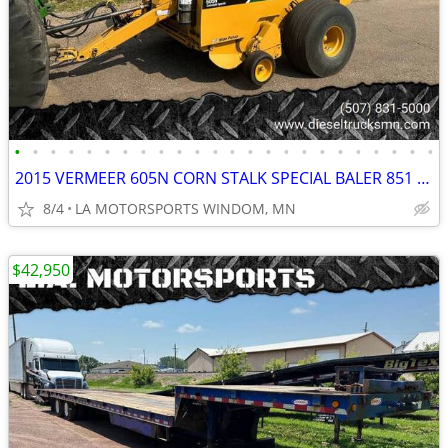
•
•
•
•
•
•
•
•
•
•
•
•
•
•
•
•
•
•
•
•
•
•
•
•
2015 VERMEER 605N CORN STALK SPECIAL BALER 851 HOURS
8/4
LA MOTORSPORTS WINDOM, MN
$42,950