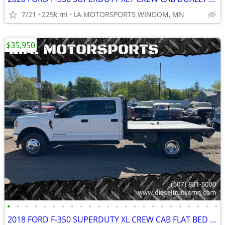
7/21
229k mi
LA MOTORSPORTS WINDOM, MN
$35,950
•
•
•
•
•
•
•
•
•
•
•
•
•
•
•
•
•
•
•
•
•
•
•
•
2018 FORD F-350 SUPERDUTY XL CREW CAB FLAT BED 5TH WHEEL 6.7L 135K