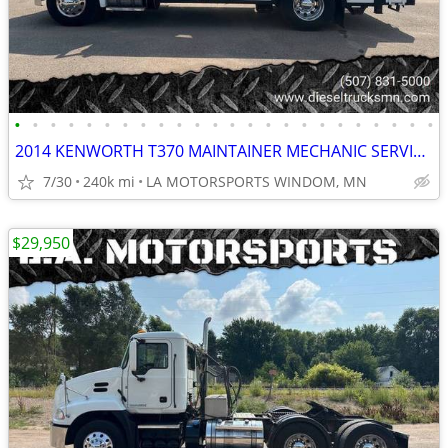
•
•
•
•
•
•
•
•
•
•
•
•
•
•
•
•
•
•
•
•
•
•
•
•
2014 KENWORTH T370 MAINTAINER MECHANIC SERVICE TRUCK W/MILLER ENPAK
7/30
240k mi
LA MOTORSPORTS WINDOM, MN
$29,950