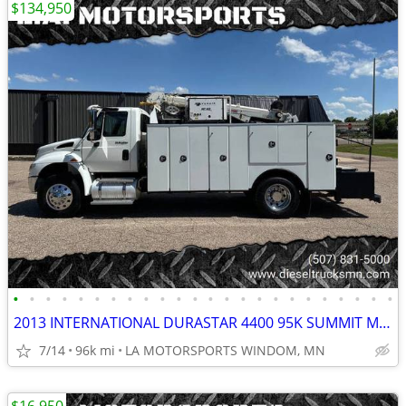
$134,950
•
•
•
•
•
•
•
•
•
•
•
•
•
•
•
•
•
•
•
•
•
•
•
•
2013 INTERNATIONAL DURASTAR 4400 95K SUMMIT MECHANIC CRANE SERVICE
7/14
96k mi
LA MOTORSPORTS WINDOM, MN