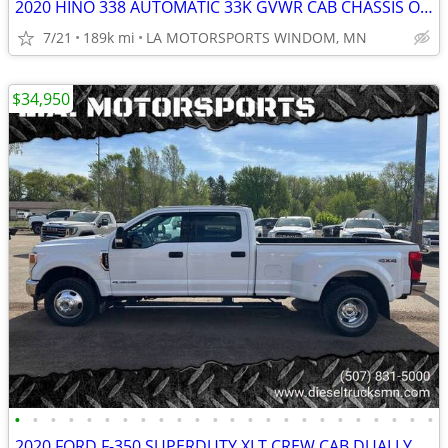
2020 HINO 338 AUTOMATIC 33K GVWR CAB CHASSIS ONE OWNER EXCELLENT COND
7/21
189k mi
LA MOTORSPORTS WINDOM, MN
$34,950
•
•
•
•
•
•
•
•
•
•
•
•
•
•
•
•
•
•
•
•
•
•
•
•
2020 FORD F-350 SUPERDUTY XLT CREW CAB DUALLY 6.7L POWERSTROKE 4X4