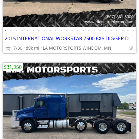
•
•
•
•
•
•
•
•
•
•
•
•
•
•
•
•
•
•
•
•
•
•
•
•
2015 INTERNATIONAL WORKSTAR 7500 6X6 DIGGER DERRICK 88K MILES AUTO
7/30
89k mi
LA MOTORSPORTS WINDOM, MN
$31,950