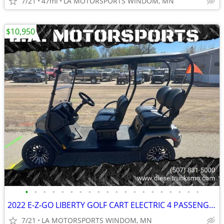
7/21
47mi
LA MOTORSPORTS WINDOM, MN
$10,950
•
•
•
•
•
•
•
•
•
•
•
•
•
•
•
•
•
•
•
•
2022 E-Z-GO LIBERTY GOLF CART ELECTRIC 4 PASSENGER
7/21
LA MOTORSPORTS WINDOM, MN