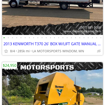
•
•
•
•
•
•
•
•
•
•
•
•
•
•
•
•
•
•
•
•
•
•
•
•
2013 KENWORTH T370 26' BOX W/LIFT GATE MANUAL TRANS 6.7L CUMMINS
8/4
285k mi
LA MOTORSPORTS WINDOM, MN
$24,950