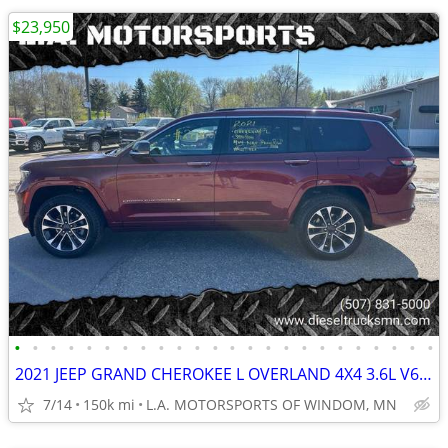
$23,950
•
•
•
•
•
•
•
•
•
•
•
•
•
•
•
•
•
•
•
•
•
•
•
•
2021 JEEP GRAND CHEROKEE L OVERLAND 4X4 3.6L V6 8 SPEED 150K MILES
7/14
150k mi
L.A. MOTORSPORTS OF WINDOM, MN