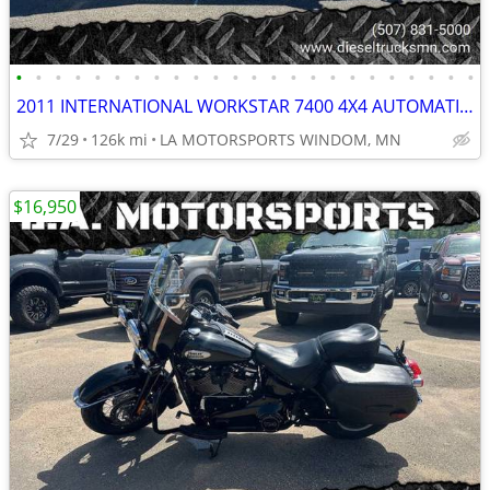
•
•
•
•
•
•
•
•
•
•
•
•
•
•
•
•
•
•
•
•
•
•
•
•
2011 INTERNATIONAL WORKSTAR 7400 4X4 AUTOMATIC 60' BUCKET ONE OWNER
7/29
126k mi
LA MOTORSPORTS WINDOM, MN
$16,950