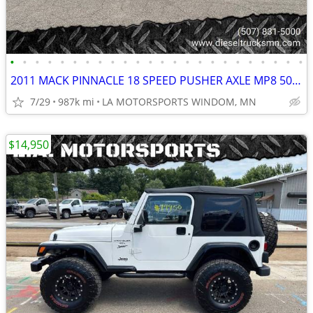
•
•
•
•
•
•
•
•
•
•
•
•
•
•
•
•
•
•
•
•
•
•
•
•
2011 MACK PINNACLE 18 SPEED PUSHER AXLE MP8 505HP LOW RISE 986K MILES
7/29
987k mi
LA MOTORSPORTS WINDOM, MN
$14,950