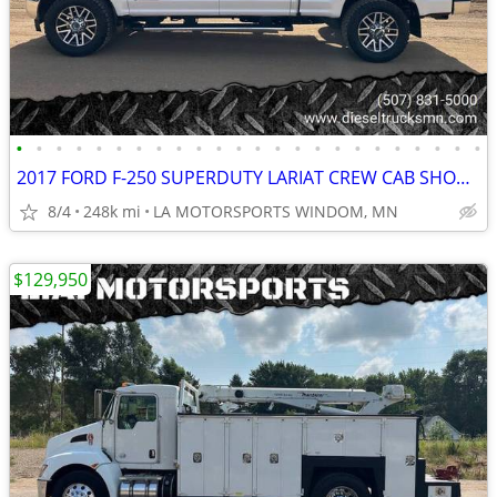
•
•
•
•
•
•
•
•
•
•
•
•
•
•
•
•
•
•
•
•
•
•
•
•
2017 FORD F-250 SUPERDUTY LARIAT CREW CAB SHORT BOX 6.7 POWERSTROKE
8/4
248k mi
LA MOTORSPORTS WINDOM, MN
$129,950