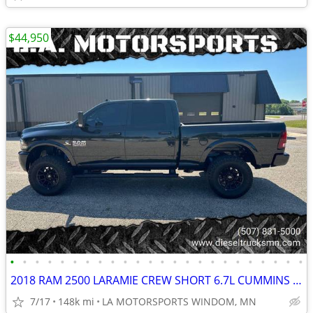
$44,950
•
•
•
•
•
•
•
•
•
•
•
•
•
•
•
•
•
•
•
•
•
•
•
•
2018 RAM 2500 LARAMIE CREW SHORT 6.7L CUMMINS CALI TRUCK 148K MILES
7/17
148k mi
LA MOTORSPORTS WINDOM, MN