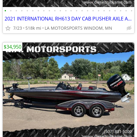
•
•
•
•
•
•
•
•
•
•
•
•
•
•
•
•
•
•
•
•
•
•
•
•
2021 INTERNATIONAL RH613 DAY CAB PUSHER AXLE AUTOMATIC 518K MILES
7/23
518k mi
LA MOTORSPORTS WINDOM, MN
$34,950