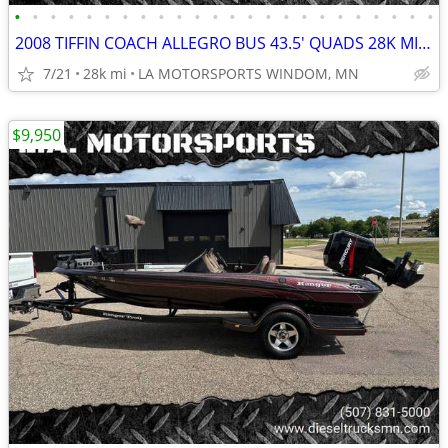
•
•
•
•
•
•
•
•
•
•
•
•
•
•
•
•
•
•
•
•
•
•
•
•
2008 TIFFIN COACH ALLEGRO BUS 43.5' QUADS 28K MILES 8.9 CUMMINS 425HP
7/21
28k mi
LA MOTORSPORTS WINDOM, MN
$9,950