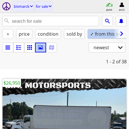
bismarck
for sale
post
acct
+
price
condition
sold by
✓ from this seller
newest
1 - 2
of 38
$26,950