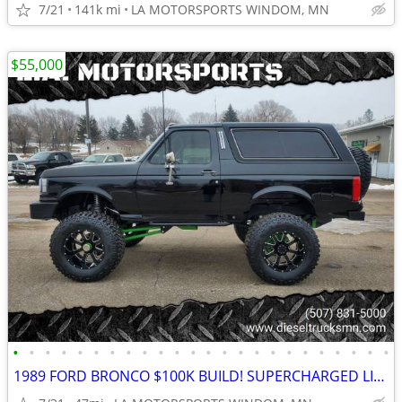
7/21
141k mi
LA MOTORSPORTS WINDOM, MN
$55,000
•
•
•
•
•
•
•
•
•
•
•
•
•
•
•
•
•
•
•
•
•
•
•
•
1989 FORD BRONCO $100K BUILD! SUPERCHARGED LIFTED RUST FREE MANUAL 4X4