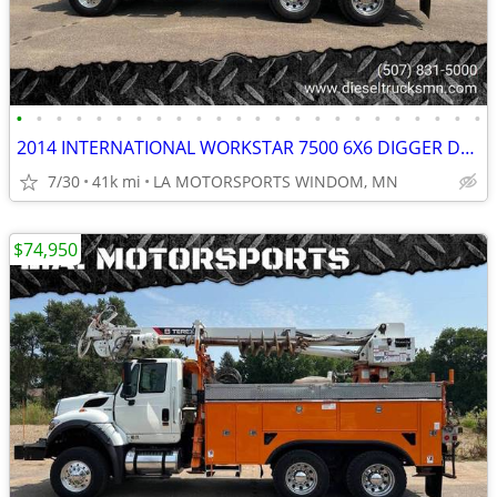
•
•
•
•
•
•
•
•
•
•
•
•
•
•
•
•
•
•
•
•
•
•
•
•
2014 INTERNATIONAL WORKSTAR 7500 6X6 DIGGER DERRICK 40K MILES AUTO
7/30
41k mi
LA MOTORSPORTS WINDOM, MN
$74,950