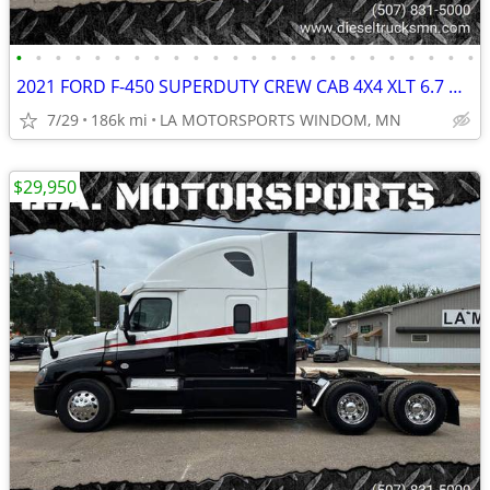
•
•
•
•
•
•
•
•
•
•
•
•
•
•
•
•
•
•
•
•
•
•
•
•
2021 FORD F-450 SUPERDUTY CREW CAB 4X4 XLT 6.7 DIESEL 11' KUV SERVICE
7/29
186k mi
LA MOTORSPORTS WINDOM, MN
$29,950