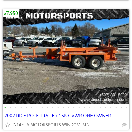
$7,950
•
•
•
•
•
•
•
•
•
•
•
•
•
•
•
•
•
•
•
•
•
•
•
•
2002 RICE POLE TRAILER 15K GVWR ONE OWNER
7/14
LA MOTORSPORTS WINDOM, MN