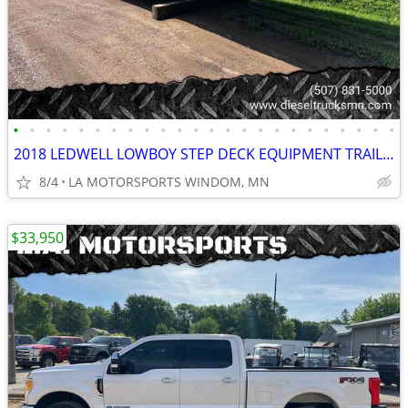
•
•
•
•
•
•
•
•
•
•
•
•
•
•
•
•
•
•
•
•
•
•
•
•
2018 LEDWELL LOWBOY STEP DECK EQUIPMENT TRAILER 80K GVWR
8/4
LA MOTORSPORTS WINDOM, MN
$33,950