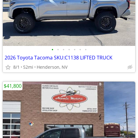
•
•
•
•
•
•
•
2026 Toyota Tacoma SKU:C1138 LIFTED TRUCK
8/1
52mi
Henderson, NV
$41,800