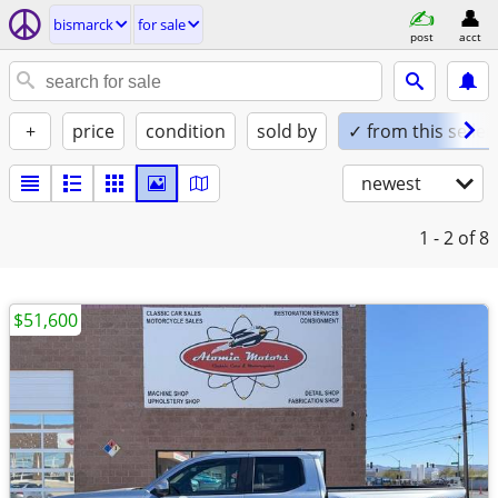
bismarck
for sale
post
acct
+
price
condition
sold by
✓ from this seller
newest
1 - 2
of 8
$51,600