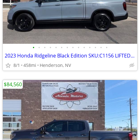
•
•
•
•
•
•
•
•
•
•
•
•
•
•
2023 Honda Ridgeline Black Edition SKU:C1156 LIFTED TRUCK
8/1
458mi
Henderson, NV
$84,560