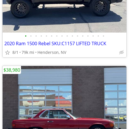
•
•
•
•
•
•
•
•
•
•
•
•
•
•
•
•
2020 Ram 1500 Rebel SKU:C1157 LIFTED TRUCK
8/1
79k mi
Henderson, NV
$38,980