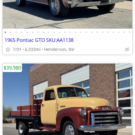
•
•
•
•
•
•
•
•
•
•
•
•
•
•
•
•
•
•
•
•
•
•
•
•
1965 Pontiac GTO SKU:AA1138
7/31
6,333mi
Henderson, NV
$39,980