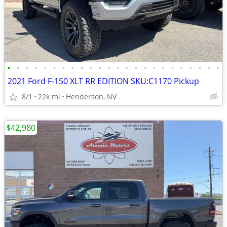
•
•
•
•
•
•
•
•
•
•
•
•
•
•
•
•
•
•
•
•
•
•
•
•
2021 Ford F-150 XLT RR EDITION SKU:C1170 Pickup
8/1
22k mi
Henderson, NV
$42,980