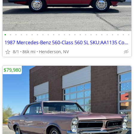
•
•
•
•
•
•
•
•
•
•
•
•
•
•
•
•
•
•
•
•
•
•
•
•
1987 Mercedes-Benz 560-Class 560 SL SKU:AA1135 Convertible
8/1
86k mi
Henderson, NV
$79,980