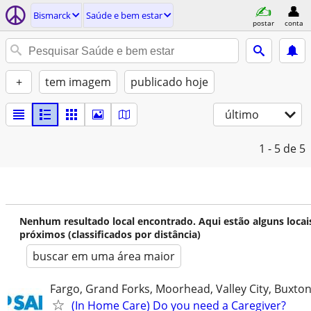
Bismarck
Saúde e bem estar
postar
conta
+
tem imagem
publicado hoje
último
1 - 5
de 5
Nenhum resultado local encontrado. Aqui estão alguns locai
próximos (classificados por distância)
buscar em uma área maior
Fargo, Grand Forks, Moorhead, Valley City, Buxto
(In Home Care) Do you need a Caregiver?