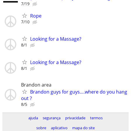
7/19
Rope
7/10
Looking for a Massage?
8/1
Looking for a Massage?
8/1
Brandon area
Brandon guys for guys….where do you hang
out ?
8/5
ajuda
segurança
privacidade
termos
sobre
aplicativo
mapa do site