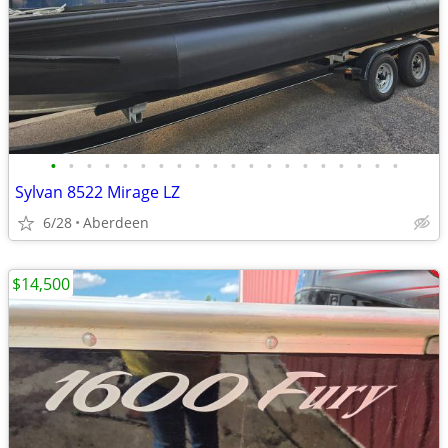
•
•
•
•
•
•
•
•
•
•
•
•
•
•
•
•
•
•
•
•
Sylvan 8522 Mirage LZ
6/28
Aberdeen
$14,500