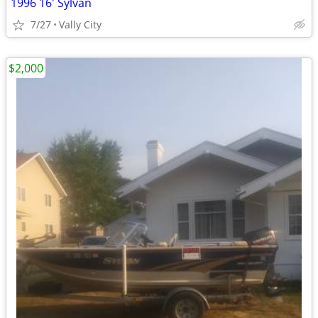
1996 16' Sylvan
7/27
Vally City
$2,000