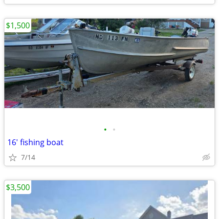
$1,500
•
•
16' fishing boat
7/14
$3,500