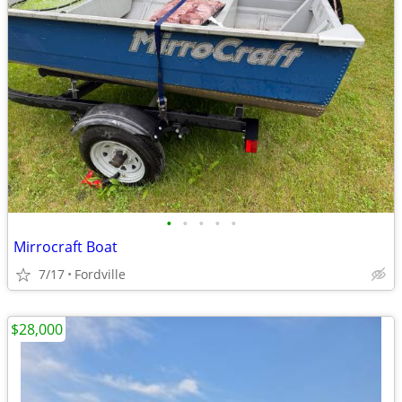
•
•
•
•
•
Mirrocraft Boat
7/17
Fordville
$28,000