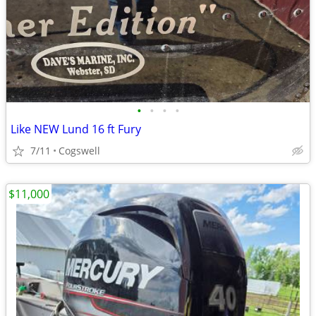
•
•
•
•
Like NEW Lund 16 ft Fury
7/11
Cogswell
$11,000