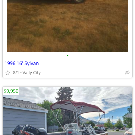
•
1996 16' Sylvan
8/1
Vally City
$9,950