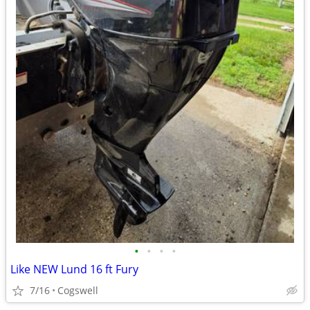
•
•
•
•
Like NEW Lund 16 ft Fury
7/16
Cogswell