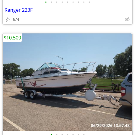
•
•
•
•
•
•
•
•
•
Ranger 223F
8/4
$10,500
•
•
•
•
•
•
•