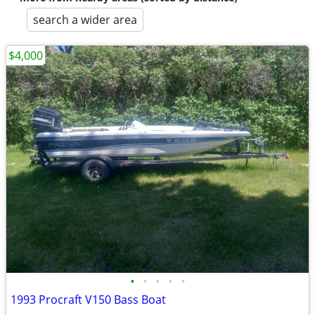
search a wider area
$4,000
•
•
•
•
•
1993 Procraft V150 Bass Boat