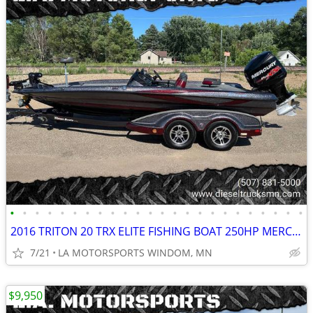
•
•
•
•
•
•
•
•
•
•
•
•
•
•
•
•
•
•
•
•
•
•
•
•
2016 TRITON 20 TRX ELITE FISHING BOAT 250HP MERC PRO XS DUAL CONSOLE
7/21
LA MOTORSPORTS WINDOM, MN
$9,950