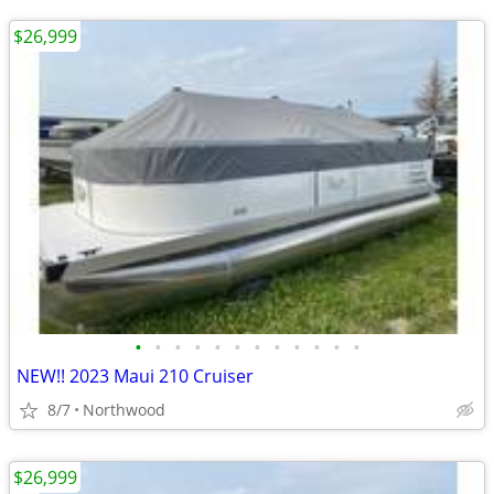
$26,999
•
•
•
•
•
•
•
•
•
•
•
•
NEW!! 2023 Maui 210 Cruiser
8/7
Northwood
$26,999