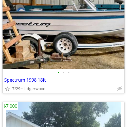
•
•
•
Spectrum 1998 18ft
7/29
Lidgerwood
$7,000