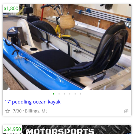
$1,800
•
•
•
•
•
•
17’ peddling ocean kayak
7/30
Billings, Mt
$34,950