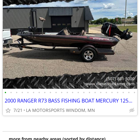
•
•
•
•
•
•
•
•
•
•
•
•
•
•
•
•
•
•
•
•
•
•
•
•
2000 RANGER R73 BASS FISHING BOAT MERCURY 125HP 2 STROKE
7/21
LA MOTORSPORTS WINDOM, MN
more from nearby areas (sorted by distance)