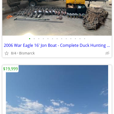
•
•
•
•
•
•
•
•
•
•
•
•
•
2006 War Eagle 16' Jon Boat - Complete Duck Hunting Rig
8/4
Bismarck
$19,999