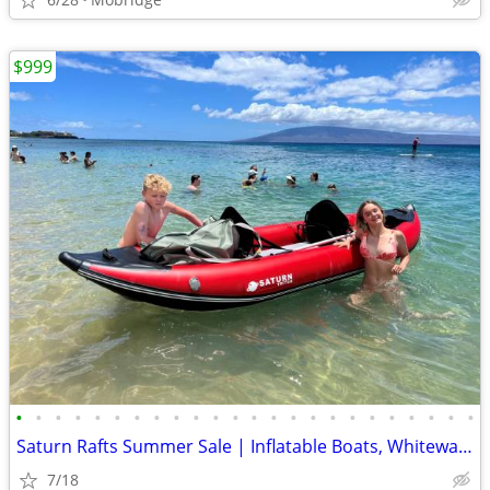
$999
•
•
•
•
•
•
•
•
•
•
•
•
•
•
•
•
•
•
•
•
•
•
•
•
Saturn Rafts Summer Sale | Inflatable Boats, Whitewater Rafts, Kayaks
7/18