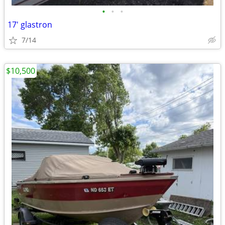
•
•
•
17' glastron
7/14
$10,500