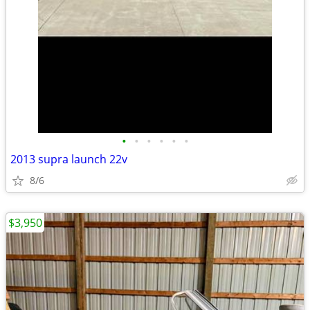
•
•
•
•
•
•
2013 supra launch 22v
8/6
$3,950