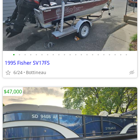
•
•
•
•
•
•
•
•
•
•
•
•
•
•
•
•
•
•
•
•
•
1995 Fisher SV17FS
6/24
Bottineau
$47,000