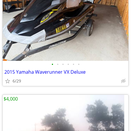
•
•
•
•
•
•
2015 Yamaha Waverunner VX Deluxe
6/29
$4,000