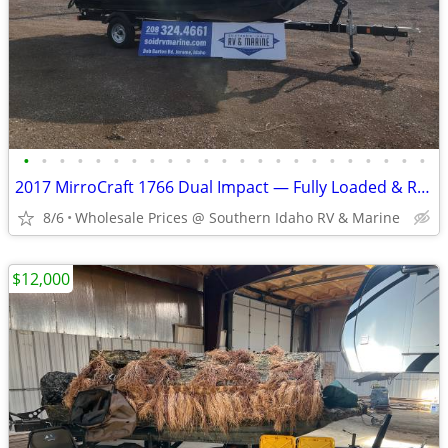
•
•
•
•
•
•
•
•
•
•
•
•
•
•
•
•
•
•
•
•
•
•
•
2017 MirroCraft 1766 Dual Impact — Fully Loaded & Ready for the Water!
8/6
Wholesale Prices @ Southern Idaho RV & Marine
$12,000