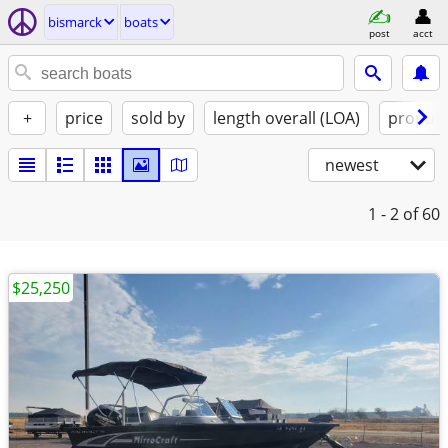
bismarck
boats
post
acct
+
price
sold by
length overall (LOA)
propuls
newest
1 - 2
of 60
$25,250