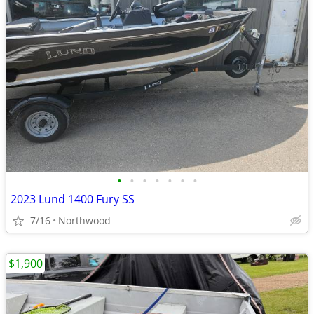
•
•
•
•
•
•
•
2023 Lund 1400 Fury SS
7/16
Northwood
$1,900