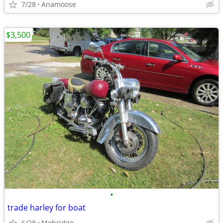
7/28
Anamoose
$3,500
•
trade harley for boat
6/28
Mobridge