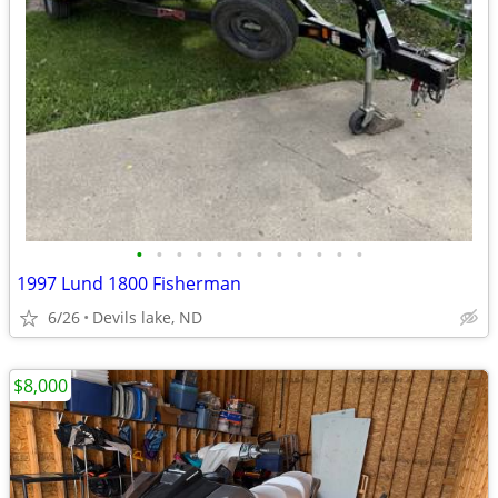
•
•
•
•
•
•
•
•
•
•
•
•
1997 Lund 1800 Fisherman
6/26
Devils lake, ND
$8,000