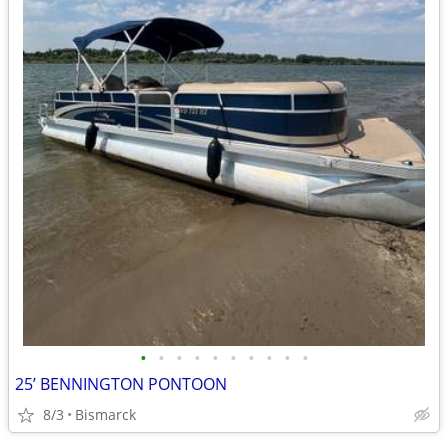
•
•
•
•
•
•
•
•
•
•
25’ BENNINGTON PONTOON
8/3
Bismarck