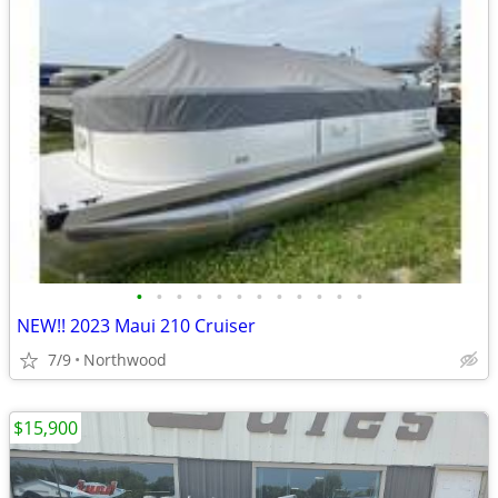
•
•
•
•
•
•
•
•
•
•
•
•
NEW!! 2023 Maui 210 Cruiser
7/9
Northwood
$15,900