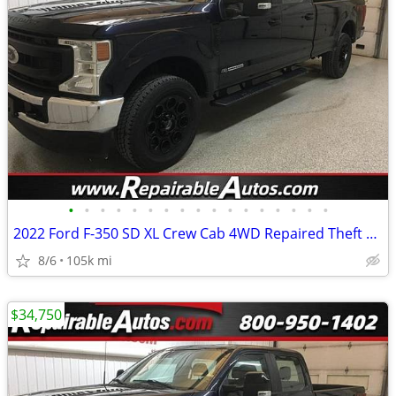
•
•
•
•
•
•
•
•
•
•
•
•
•
•
•
•
•
2022 Ford F-350 SD XL Crew Cab 4WD Repaired Theft Damage
8/6
105k mi
$34,750