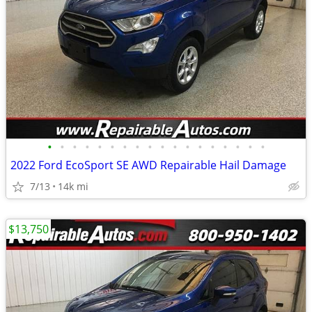
•
•
•
•
•
•
•
•
•
•
•
•
•
•
•
•
•
•
2022 Ford EcoSport SE AWD Repairable Hail Damage
7/13
14k mi
$13,750