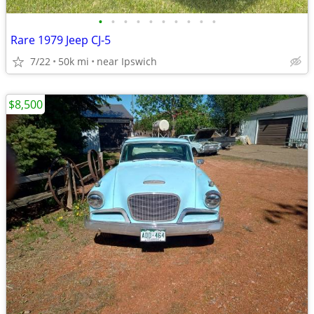
•
•
•
•
•
•
•
•
•
•
Rare 1979 Jeep CJ-5
7/22
50k mi
near Ipswich
$8,500