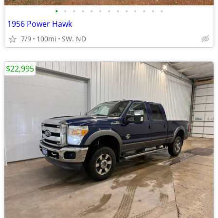
•
•
•
•
•
•
•
•
•
•
•
•
•
1956 Power Hawk
7/9
100mi
SW. ND
$22,995