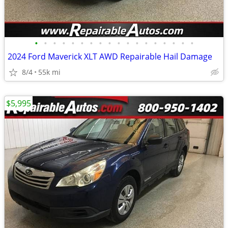
•
•
•
•
•
•
•
•
•
•
•
•
•
•
•
•
•
•
2024 Ford Maverick XLT AWD Repairable Hail Damage
8/4
55k mi
$5,995