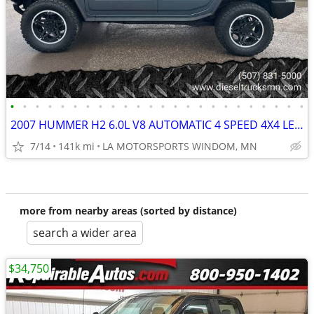
•
•
•
•
•
•
•
•
•
•
•
•
•
•
•
•
•
•
•
•
•
•
•
•
2007 HUMMER H2 6.0L V8 AUTOMATIC 4 SPEED 4X4 LEATHER CLEAN 141K MILES
7/14
141k mi
LA MOTORSPORTS WINDOM, MN
more from nearby areas (sorted by distance)
search a wider area
$34,750