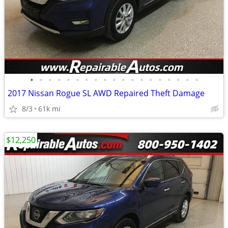
•
•
•
•
•
•
•
•
•
•
•
•
•
•
•
•
•
•
•
2017 Nissan Rogue SL AWD Repaired Theft Damage
8/3
61k mi
$12,250