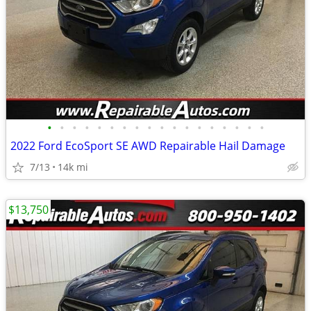
•
•
•
•
•
•
•
•
•
•
•
•
•
•
•
•
•
•
2022 Ford EcoSport SE AWD Repairable Hail Damage
7/13
14k mi
$13,750