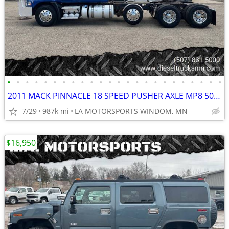
•
•
•
•
•
•
•
•
•
•
•
•
•
•
•
•
•
•
•
•
•
•
•
•
2011 MACK PINNACLE 18 SPEED PUSHER AXLE MP8 505HP LOW RISE 986K MILES
7/29
987k mi
LA MOTORSPORTS WINDOM, MN
$16,950