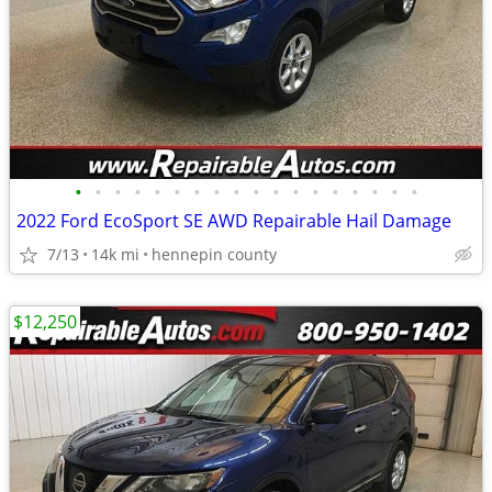
•
•
•
•
•
•
•
•
•
•
•
•
•
•
•
•
•
•
2022 Ford EcoSport SE AWD Repairable Hail Damage
7/13
14k mi
hennepin county
$12,250