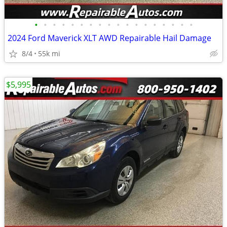
•
•
•
•
•
•
•
•
•
•
•
•
•
•
•
•
•
•
2024 Ford Maverick XLT AWD Repairable Hail Damage
8/4
55k mi
$5,995