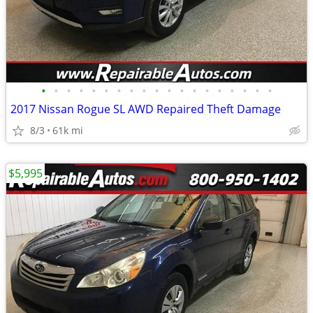
•
•
•
•
•
•
•
•
•
•
•
•
•
•
•
•
•
•
•
2017 Nissan Rogue SL AWD Repaired Theft Damage
8/3
61k mi
$5,995