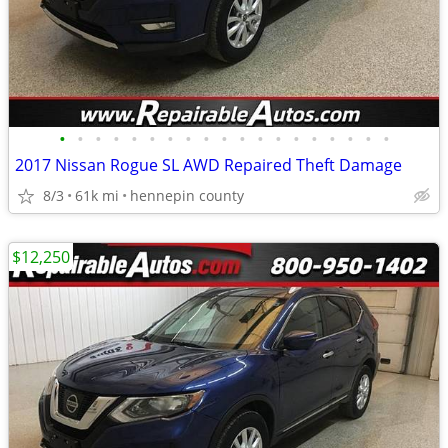
•
•
•
•
•
•
•
•
•
•
•
•
•
•
•
•
•
•
•
2017 Nissan Rogue SL AWD Repaired Theft Damage
8/3
61k mi
hennepin county
$12,250