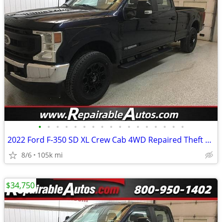
•
•
•
•
•
•
•
•
•
•
•
•
•
•
•
•
•
2022 Ford F-350 SD XL Crew Cab 4WD Repaired Theft Damage
8/6
105k mi
$34,750