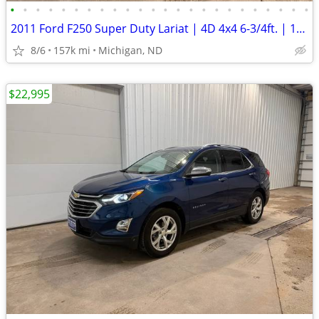
•
•
•
•
•
•
•
•
•
•
•
•
•
•
•
•
•
•
•
•
•
•
•
•
2011 Ford F250 Super Duty Lariat | 4D 4x4 6-3/4ft. | 156k Miles
8/6
157k mi
Michigan, ND
$22,995