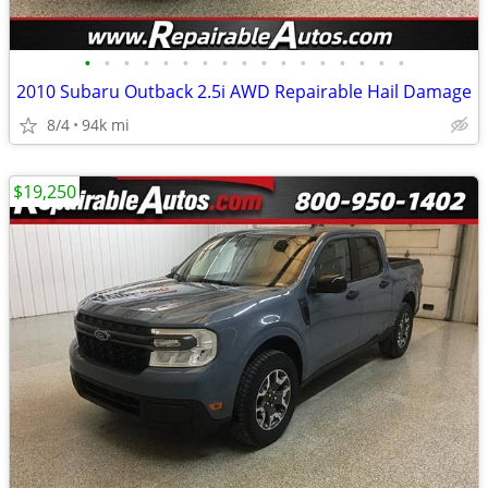
•
•
•
•
•
•
•
•
•
•
•
•
•
•
•
•
•
2010 Subaru Outback 2.5i AWD Repairable Hail Damage
8/4
94k mi
$19,250