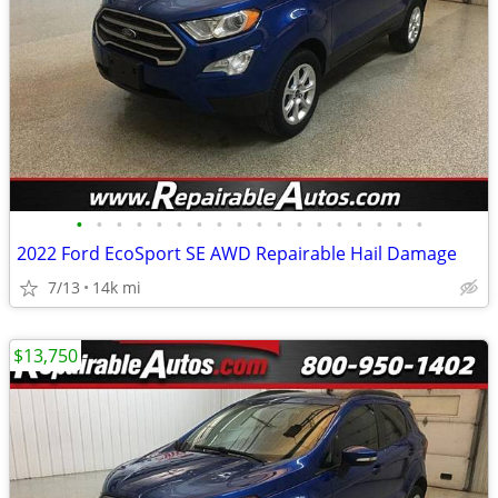
•
•
•
•
•
•
•
•
•
•
•
•
•
•
•
•
•
•
2022 Ford EcoSport SE AWD Repairable Hail Damage
7/13
14k mi
$13,750