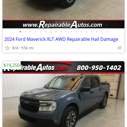
•
•
•
•
•
•
•
•
•
•
•
•
•
•
•
•
•
•
2024 Ford Maverick XLT AWD Repairable Hail Damage
8/4
55k mi
$19,250