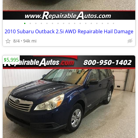
•
•
•
•
•
•
•
•
•
•
•
•
•
•
•
•
•
2010 Subaru Outback 2.5i AWD Repairable Hail Damage
8/4
94k mi
$5,995