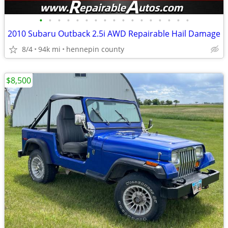
•
•
•
•
•
•
•
•
•
•
•
•
•
•
•
•
•
2010 Subaru Outback 2.5i AWD Repairable Hail Damage
8/4
94k mi
hennepin county
$8,500