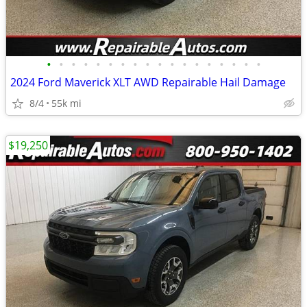
•
•
•
•
•
•
•
•
•
•
•
•
•
•
•
•
•
•
2024 Ford Maverick XLT AWD Repairable Hail Damage
8/4
55k mi
$19,250