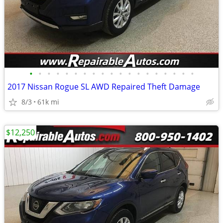
•
•
•
•
•
•
•
•
•
•
•
•
•
•
•
•
•
•
•
2017 Nissan Rogue SL AWD Repaired Theft Damage
8/3
61k mi
$12,250