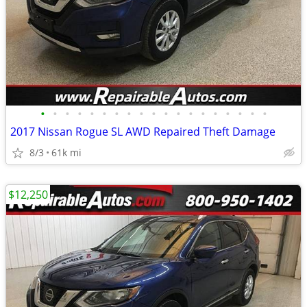
•
•
•
•
•
•
•
•
•
•
•
•
•
•
•
•
•
•
•
2017 Nissan Rogue SL AWD Repaired Theft Damage
8/3
61k mi
$12,250