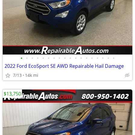
•
•
•
•
•
•
•
•
•
•
•
•
•
•
•
•
•
•
2022 Ford EcoSport SE AWD Repairable Hail Damage
7/13
14k mi
$13,750