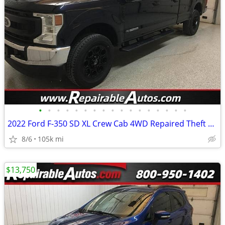
•
•
•
•
•
•
•
•
•
•
•
•
•
•
•
•
•
2022 Ford F-350 SD XL Crew Cab 4WD Repaired Theft Damage
8/6
105k mi
$13,750