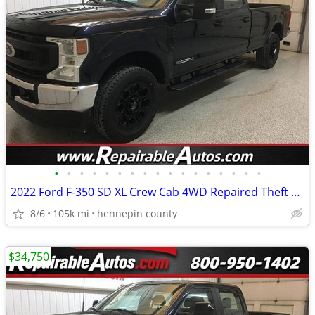
•
•
•
•
•
•
•
•
•
•
•
•
•
•
•
•
•
2022 Ford F-350 SD XL Crew Cab 4WD Repaired Theft Damage
8/6
105k mi
hennepin county
$34,750