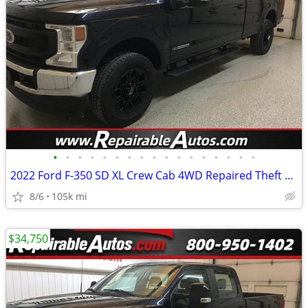
•
•
•
•
•
•
•
•
•
•
•
•
•
•
•
•
•
2022 Ford F-350 SD XL Crew Cab 4WD Repaired Theft Damage
8/6
105k mi
$34,750