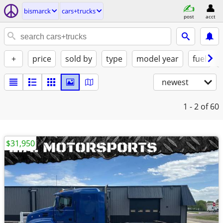
bismarck
cars+trucks
post
acct
+
price
sold by
type
model year
fuel
newest
1 - 2
of 60
$31,950