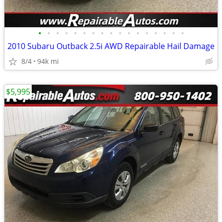
•
•
•
•
•
•
•
•
•
•
•
•
•
•
•
•
•
2010 Subaru Outback 2.5i AWD Repairable Hail Damage
8/4
94k mi
$5,995