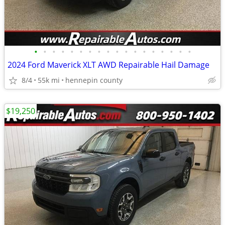
•
•
•
•
•
•
•
•
•
•
•
•
•
•
•
•
•
•
2024 Ford Maverick XLT AWD Repairable Hail Damage
8/4
55k mi
hennepin county
$19,250