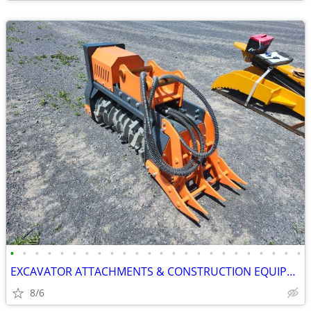
•
•
•
•
•
•
•
•
•
•
•
•
•
•
•
•
•
•
•
•
•
•
•
•
EXCAVATOR ATTACHMENTS & CONSTRUCTION EQUIPMENT ON SALE!!!
8/6