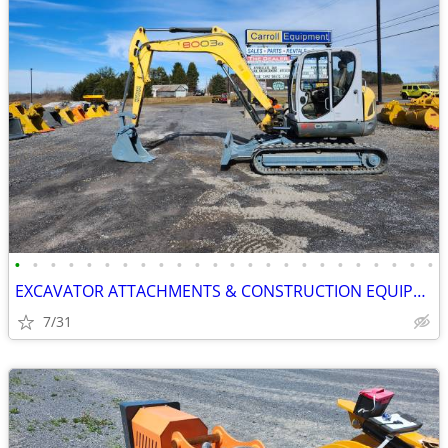
•
•
•
•
•
•
•
•
•
•
•
•
•
•
•
•
•
•
•
•
•
•
•
•
EXCAVATOR ATTACHMENTS & CONSTRUCTION EQUIPMENT ON SALE!!!
7/31