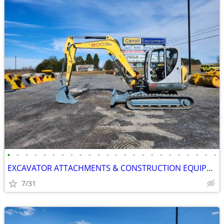
•
•
•
•
•
•
•
•
•
•
•
•
•
•
•
•
•
•
•
•
•
•
•
•
EXCAVATOR ATTACHMENTS & CONSTRUCTION EQUIPMENT ON SALE!!!
7/31