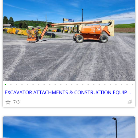
•
•
•
•
•
•
•
•
•
•
•
•
•
•
•
•
•
•
•
•
•
•
•
•
EXCAVATOR ATTACHMENTS & CONSTRUCTION EQUIPMENT ON SALE!!!
7/31