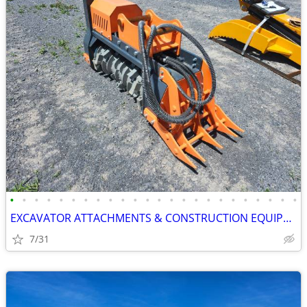
•
•
•
•
•
•
•
•
•
•
•
•
•
•
•
•
•
•
•
•
•
•
•
•
EXCAVATOR ATTACHMENTS & CONSTRUCTION EQUIPMENT ON SALE!!!
7/31