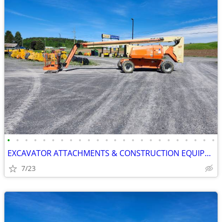
•
•
•
•
•
•
•
•
•
•
•
•
•
•
•
•
•
•
•
•
•
•
•
•
EXCAVATOR ATTACHMENTS & CONSTRUCTION EQUIPMENT ON SALE!!!
7/23