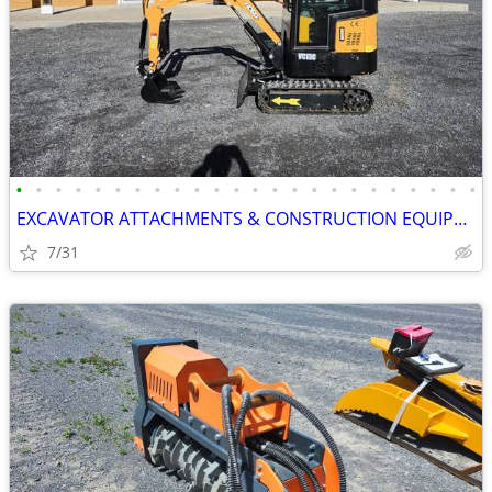
•
•
•
•
•
•
•
•
•
•
•
•
•
•
•
•
•
•
•
•
•
•
•
•
EXCAVATOR ATTACHMENTS & CONSTRUCTION EQUIPMENT ON SALE!!!
7/31