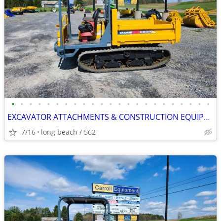
•
•
•
•
•
•
•
•
•
•
•
•
•
•
•
•
•
•
•
•
•
•
•
EXCAVATOR ATTACHMENTS & CONSTRUCTION EQUIPMENT ON SALE!!!
7/16
long beach / 562