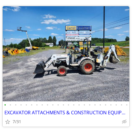
•
•
•
•
•
•
•
•
•
•
•
•
•
•
•
•
•
•
•
•
•
•
•
•
EXCAVATOR ATTACHMENTS & CONSTRUCTION EQUIPMENT ON SALE!!!
7/31