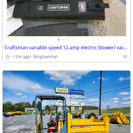
•
•
•
•
Craftsman variable speed 12 amp electric blower/ vacuum
<1hr ago
Binghamton