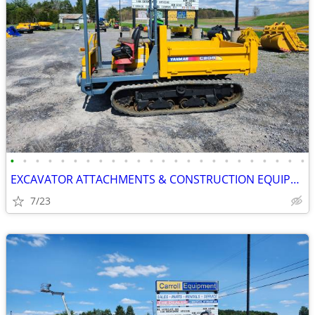
•
•
•
•
•
•
•
•
•
•
•
•
•
•
•
•
•
•
•
•
•
•
•
•
EXCAVATOR ATTACHMENTS & CONSTRUCTION EQUIPMENT ON SALE!!!
7/23