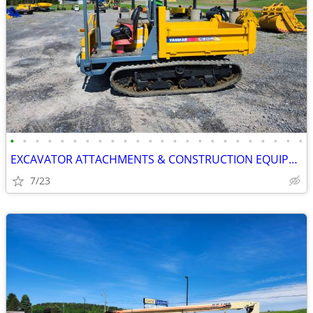
•
•
•
•
•
•
•
•
•
•
•
•
•
•
•
•
•
•
•
•
•
•
•
•
EXCAVATOR ATTACHMENTS & CONSTRUCTION EQUIPMENT ON SALE!!!
7/23