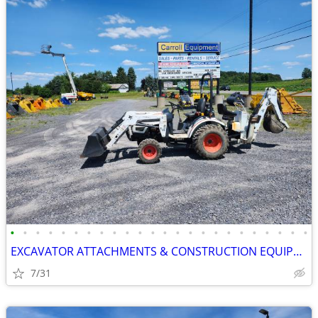
•
•
•
•
•
•
•
•
•
•
•
•
•
•
•
•
•
•
•
•
•
•
•
•
EXCAVATOR ATTACHMENTS & CONSTRUCTION EQUIPMENT ON SALE!!!
7/31