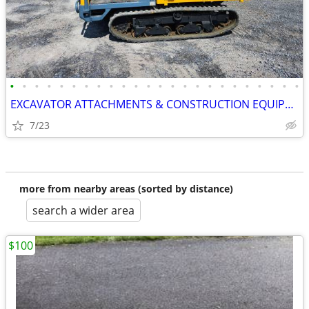
•
•
•
•
•
•
•
•
•
•
•
•
•
•
•
•
•
•
•
•
•
•
•
•
EXCAVATOR ATTACHMENTS & CONSTRUCTION EQUIPMENT ON SALE!!!
7/23
more from nearby areas (sorted by distance)
search a wider area
$100