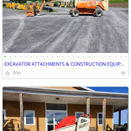
•
•
•
•
•
•
•
•
•
•
•
•
•
•
•
•
•
•
•
•
•
•
•
•
EXCAVATOR ATTACHMENTS & CONSTRUCTION EQUIPMENT ON SALE!!!
7/31