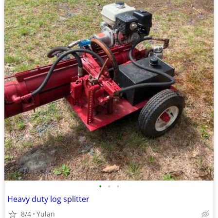
•
•
•
Heavy duty log splitter
8/4
Yulan