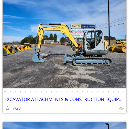
•
•
•
•
•
•
•
•
•
•
•
•
•
•
•
•
•
•
•
•
•
•
•
•
EXCAVATOR ATTACHMENTS & CONSTRUCTION EQUIPMENT ON SALE!!!
7/23