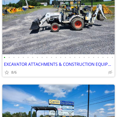
•
•
•
•
•
•
•
•
•
•
•
•
•
•
•
•
•
•
•
•
•
•
•
•
EXCAVATOR ATTACHMENTS & CONSTRUCTION EQUIPMENT ON SALE!!!
8/6