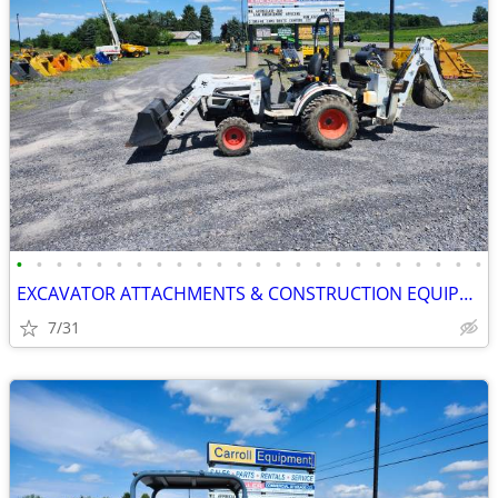
•
•
•
•
•
•
•
•
•
•
•
•
•
•
•
•
•
•
•
•
•
•
•
•
EXCAVATOR ATTACHMENTS & CONSTRUCTION EQUIPMENT ON SALE!!!
7/31