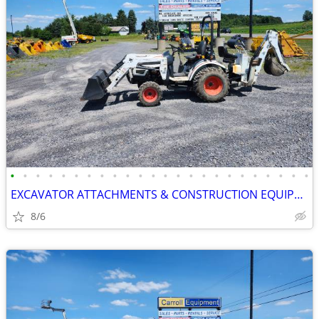
•
•
•
•
•
•
•
•
•
•
•
•
•
•
•
•
•
•
•
•
•
•
•
•
EXCAVATOR ATTACHMENTS & CONSTRUCTION EQUIPMENT ON SALE!!!
8/6