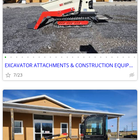
•
•
•
•
•
•
•
•
•
•
•
•
•
•
•
•
•
•
•
•
•
•
•
•
EXCAVATOR ATTACHMENTS & CONSTRUCTION EQUIPMENT ON SALE!!!
7/23