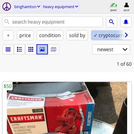
binghamton
heavy equipment
post
acct
+
price
condition
sold by
✓ cryptocurrency
newest
1
of 60
$50