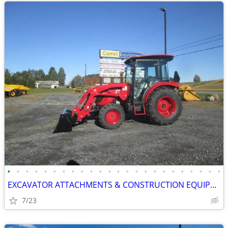
•
•
•
•
•
•
•
•
•
•
•
•
•
•
•
•
•
•
•
•
•
•
•
•
EXCAVATOR ATTACHMENTS & CONSTRUCTION EQUIPMENT ON SALE!!!
7/23