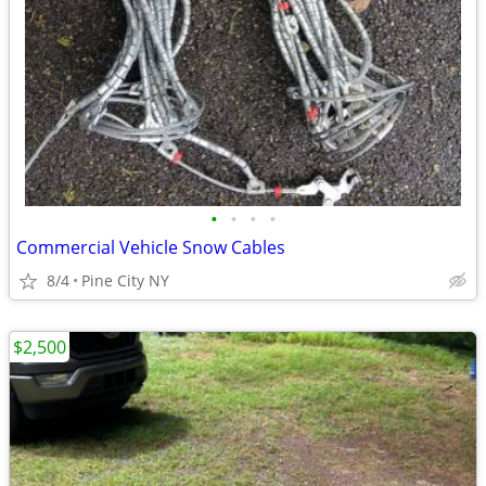
•
•
•
•
Commercial Vehicle Snow Cables
8/4
Pine City NY
$2,500