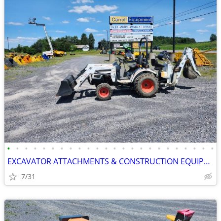
•
•
•
•
•
•
•
•
•
•
•
•
•
•
•
•
•
•
•
•
•
•
•
•
EXCAVATOR ATTACHMENTS & CONSTRUCTION EQUIPMENT ON SALE!!!
7/31