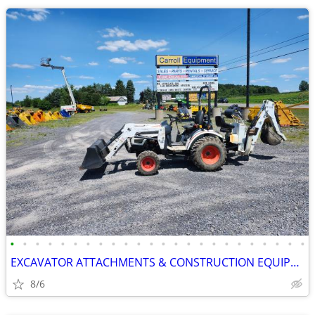
•
•
•
•
•
•
•
•
•
•
•
•
•
•
•
•
•
•
•
•
•
•
•
•
EXCAVATOR ATTACHMENTS & CONSTRUCTION EQUIPMENT ON SALE!!!
8/6