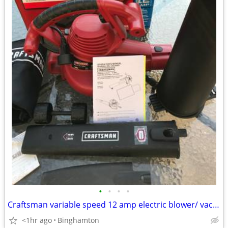
•
•
•
•
Craftsman variable speed 12 amp electric blower/ vacuum
<1hr ago
Binghamton