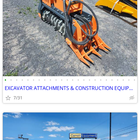
•
•
•
•
•
•
•
•
•
•
•
•
•
•
•
•
•
•
•
•
•
•
•
•
EXCAVATOR ATTACHMENTS & CONSTRUCTION EQUIPMENT ON SALE!!!
7/31