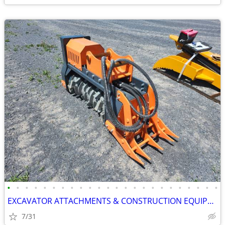
•
•
•
•
•
•
•
•
•
•
•
•
•
•
•
•
•
•
•
•
•
•
•
•
EXCAVATOR ATTACHMENTS & CONSTRUCTION EQUIPMENT ON SALE!!!
7/31