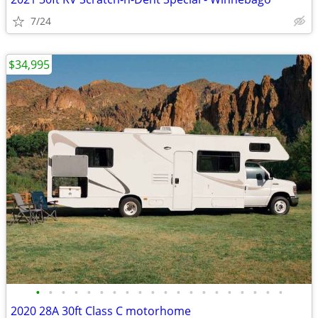
7/24
$34,995
•
•
•
•
•
•
•
•
•
•
•
•
•
•
•
•
•
•
•
•
2020 28A 30ft Class C motorhome