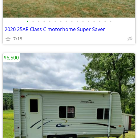
•
•
•
•
•
•
•
•
•
•
•
•
•
•
•
•
2020 25AR Class C motorhome Super Saver
7/18
$6,500