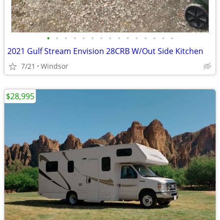
•
•
•
•
•
•
•
•
•
•
•
•
•
•
•
2021 Gulf Stream Envision 28CRB W/Out Side Kitchen
7/21
Windsor
$28,995