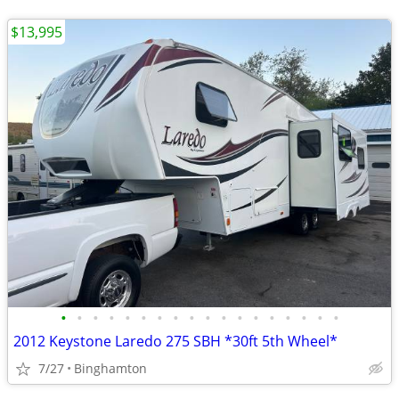
$13,995
•
•
•
•
•
•
•
•
•
•
•
•
•
•
•
•
•
•
2012 Keystone Laredo 275 SBH *30ft 5th Wheel*
7/27
Binghamton