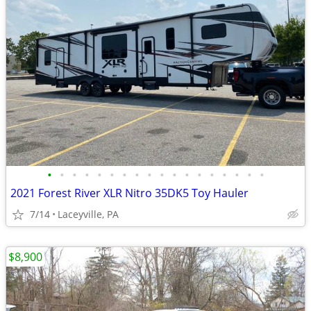
•
•
•
•
•
•
•
•
•
•
•
•
•
•
•
•
•
•
2021 Forest River XLR Nitro 35DK5 Toy Hauler
7/14
Laceyville, PA
$8,900