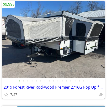
$9,995
•
•
•
•
•
•
•
•
•
•
•
•
•
•
•
•
•
2019 Forest River Rockwood Premier 2716G Pop Up *AC* *Shower*
7/27