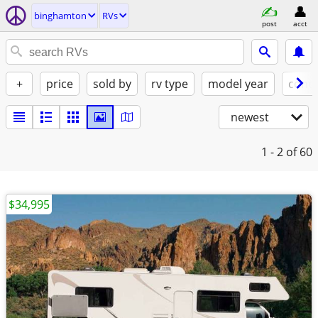
binghamton
RVs
post
acct
+
price
sold by
rv type
model year
condi
newest
1 - 2
of 60
$34,995