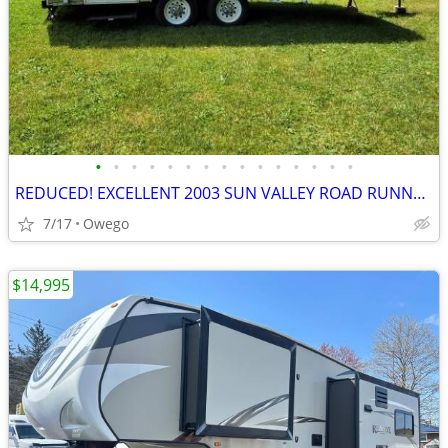
•
•
•
•
•
•
•
•
•
•
•
•
•
•
•
REDUCED! EXCELLENT 2003 SUN VALLEY ROAD RUNNER CAMPER
7/17
Owego
$14,995