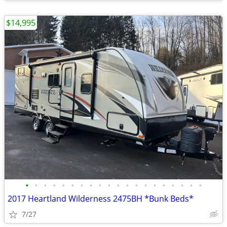
$14,995
•
•
•
•
•
•
•
•
•
•
•
•
•
•
•
•
•
•
•
•
2017 Heartland Wilderness 2475BH *Bunk Beds*
7/27