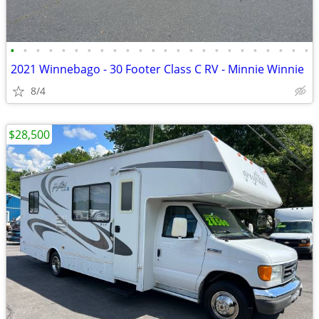
•
•
•
•
•
•
•
•
•
•
•
•
•
•
•
•
•
•
•
•
•
•
•
•
2021 Winnebago - 30 Footer Class C RV - Minnie Winnie
8/4
$28,500