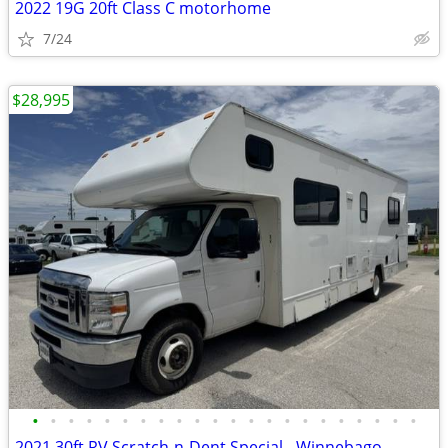
2022 19G 20ft Class C motorhome
7/24
$28,995
•
•
•
•
•
•
•
•
•
•
•
•
•
•
•
•
•
•
•
•
•
•
2021 30ft RV Scratch-n-Dent Special - Winnebago