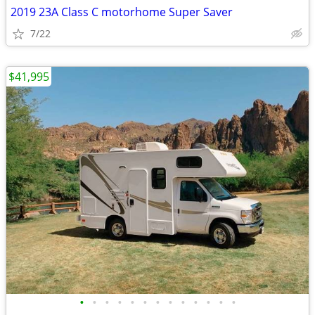
2019 23A Class C motorhome Super Saver
7/22
$41,995
•
•
•
•
•
•
•
•
•
•
•
•
•