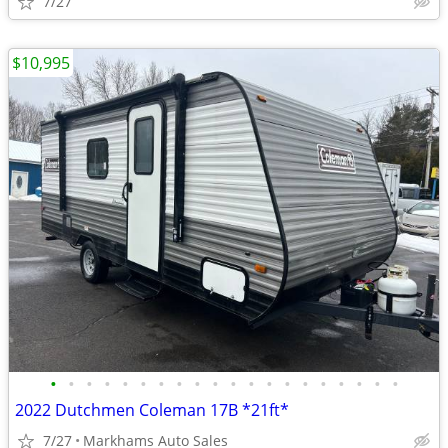
7/27
$10,995
•
•
•
•
•
•
•
•
•
•
•
•
•
•
•
•
•
•
•
•
2022 Dutchmen Coleman 17B *21ft*
7/27
Markhams Auto Sales