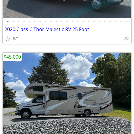
•
•
•
•
•
•
•
•
•
•
•
•
•
•
•
•
•
•
•
•
•
•
•
2020 Class C Thor Majestic RV 25 Foot
8/1
$45,000