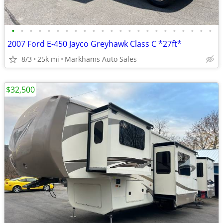
•
•
•
•
•
•
•
•
•
•
•
•
•
•
•
•
•
•
•
•
•
•
•
2007 Ford E-450 Jayco Greyhawk Class C *27ft*
8/3
25k mi
Markhams Auto Sales
$32,500