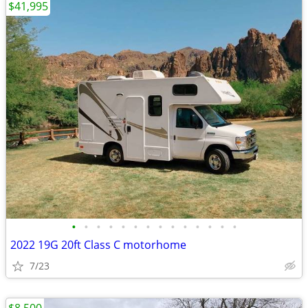
$41,995
•
•
•
•
•
•
•
•
•
•
•
•
•
•
2022 19G 20ft Class C motorhome
7/23