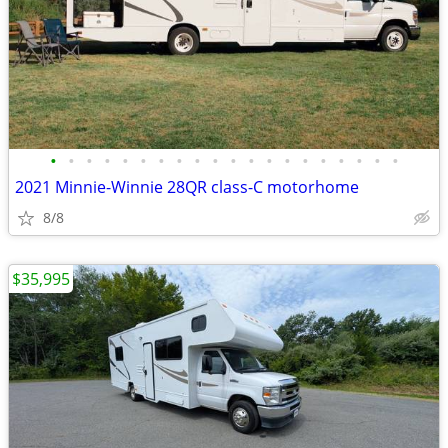
•
•
•
•
•
•
•
•
•
•
•
•
•
•
•
•
•
•
•
•
2021 Minnie-Winnie 28QR class-C motorhome
8/8
$35,995