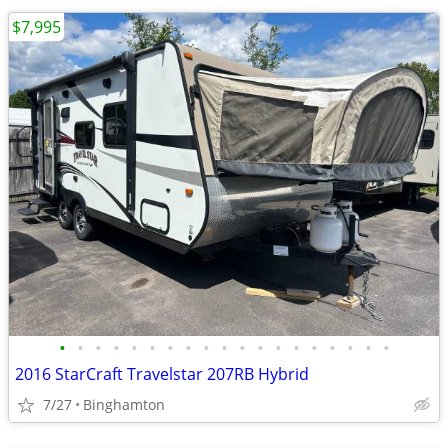
$7,995
•
•
•
•
•
•
•
•
•
•
•
•
•
•
•
•
•
•
•
2016 StarCraft Travelstar 207RB Hybrid
7/27
Binghamton