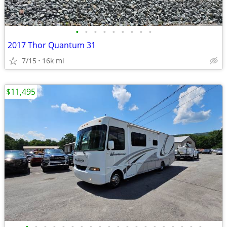
•
•
•
•
•
•
•
•
•
2017 Thor Quantum 31
7/15
16k mi
$11,495