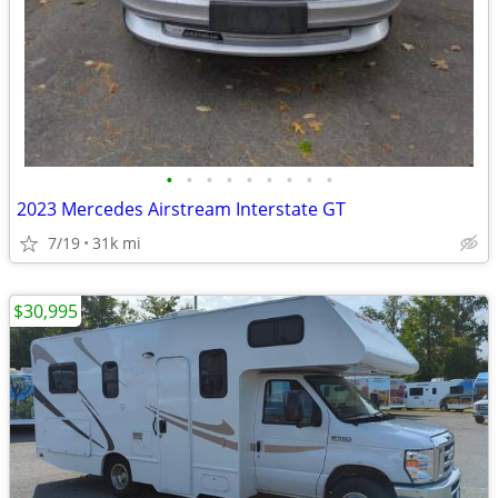
•
•
•
•
•
•
•
•
•
2023 Mercedes Airstream Interstate GT
7/19
31k mi
$30,995