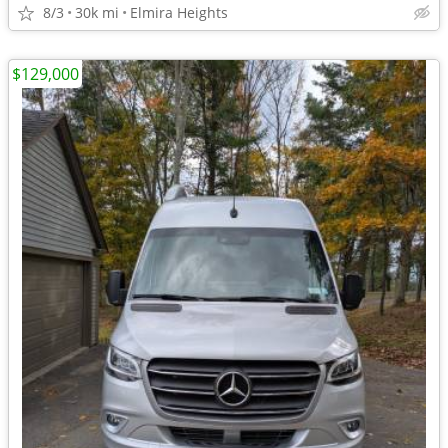
8/3
30k mi
Elmira Heights
$129,000