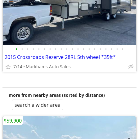
•
•
•
•
•
•
•
•
•
•
•
•
•
•
•
•
•
•
•
•
2015 Crossroads Rezerve 28RL 5th wheel *35ft*
7/14
Markhams Auto Sales
more from nearby areas (sorted by distance)
search a wider area
$59,900