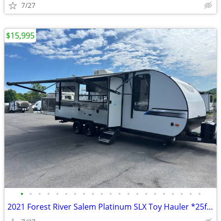
7/27
$15,995
•
•
•
•
•
•
•
•
•
•
•
•
•
•
•
•
•
•
•
•
•
2021 Forest River Salem Platinum SLX Toy Hauler *25ft*