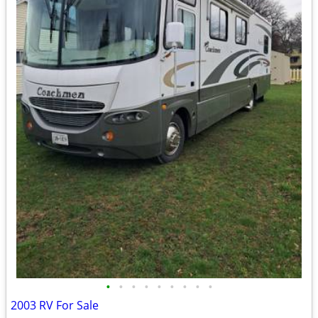
•
•
•
•
•
•
•
•
•
2003 RV For Sale