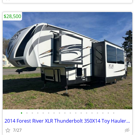
$28,500
•
•
•
•
•
•
•
•
•
•
•
•
•
•
•
•
•
•
2014 Forest River XLR Thunderbolt 350X14 Toy Hauler *41ft*
7/27