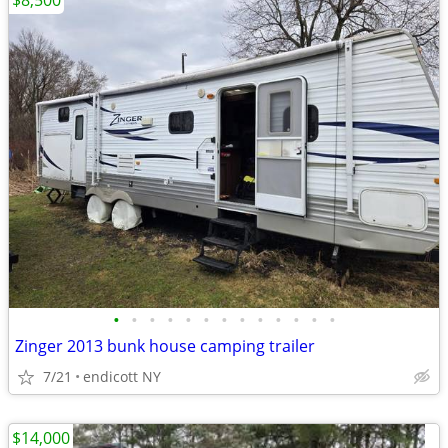
$8,500
•
•
•
•
•
•
•
•
•
•
•
•
•
Zinger 2013 bunk house camping trailer
7/21
endicott NY
$14,000