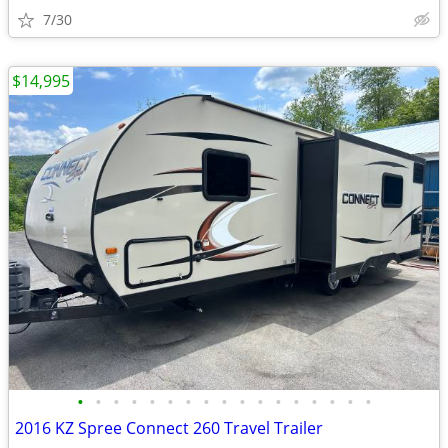
7/30
$14,995
•
•
•
•
•
•
•
•
•
•
•
•
•
•
•
•
•
2016 KZ Spree Connect 260 Travel Trailer