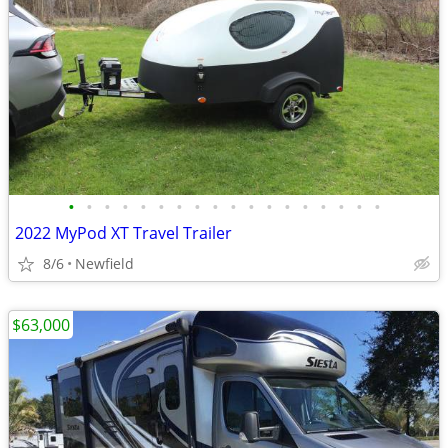
•
•
•
•
•
•
•
•
•
•
•
•
•
•
•
•
•
•
2022 MyPod XT Travel Trailer
8/6
Newfield
$63,000