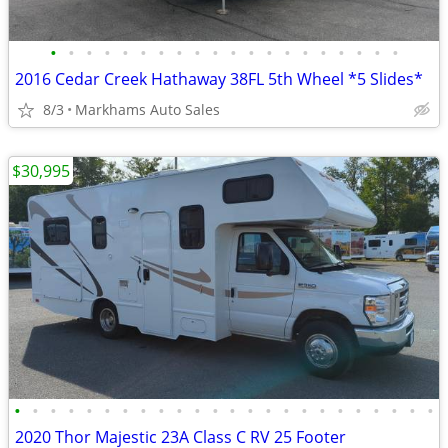
•
•
•
•
•
•
•
•
•
•
•
•
•
•
•
•
•
•
•
•
2016 Cedar Creek Hathaway 38FL 5th Wheel *5 Slides*
8/3
Markhams Auto Sales
$30,995
•
•
•
•
•
•
•
•
•
•
•
•
•
•
•
•
•
•
•
•
•
•
•
•
2020 Thor Majestic 23A Class C RV 25 Footer