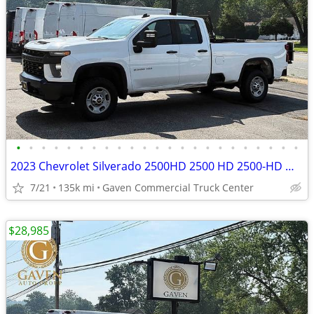
•
•
•
•
•
•
•
•
•
•
•
•
•
•
•
•
•
•
•
•
•
•
•
2023 Chevrolet Silverado 2500HD 2500 HD 2500-HD Work Truck 4x4Double 4
7/21
135k mi
Gaven Commercial Truck Center
$28,985