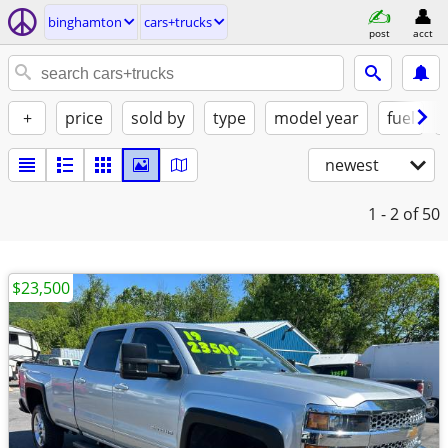
binghamton
cars+trucks
post
acct
+
price
sold by
type
model year
fuel
newest
1 - 2
of 50
$23,500