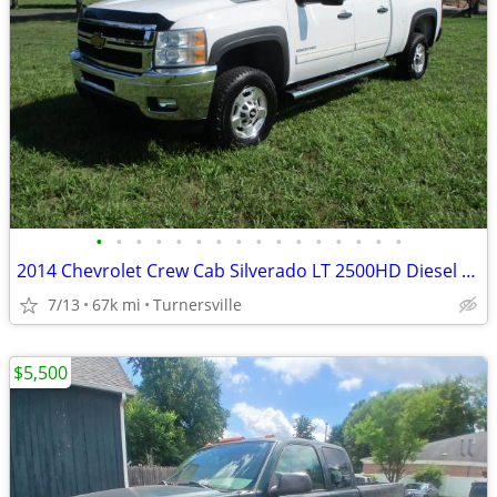
•
•
•
•
•
•
•
•
•
•
•
•
•
•
•
•
2014 Chevrolet Crew Cab Silverado LT 2500HD Diesel 4x4
7/13
67k mi
Turnersville
$5,500