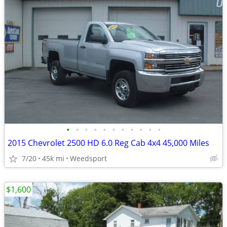
•
•
•
•
•
•
•
•
•
•
•
2015 Chevrolet 2500 HD 6.0 Reg Cab 4x4 45,000 Miles
7/20
45k mi
Weedsport
$1,600