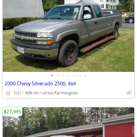
•
•
•
•
•
•
•
2000 Chevy Silverado 2500, 4x4
7/21
89k mi
victor/farmington
$27,995