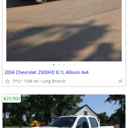
•
•
•
•
•
2004 Chevrolet 2500HD 8.1L Allison 4x4
7/12
150k mi
Long Branch
$29,900