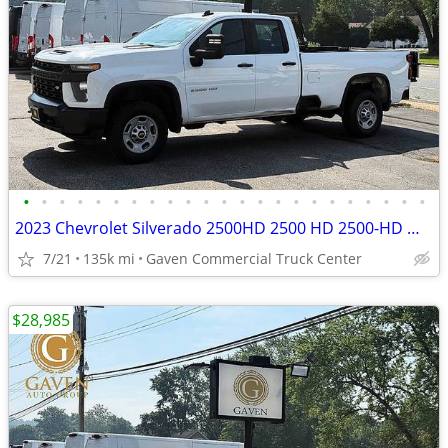
•
•
•
•
•
•
•
•
•
•
•
•
•
•
•
•
•
•
•
•
•
•
•
2023 Chevrolet Silverado 2500HD 2500 HD 2500-HD Work Truck 4x4Double 4
7/21
135k mi
Gaven Commercial Truck Center
$28,985