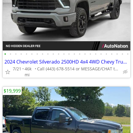
•
•
•
•
•
•
•
•
•
•
•
•
•
•
•
•
•
•
•
•
•
•
•
•
2024 Chevrolet Silverado 2500HD 4x4 4WD Chevy Truck LT Crew Cab
7/21
46k
Call (443) 678-5514 or MESSAGE/CHAT to confirm availability
mi
$19,999