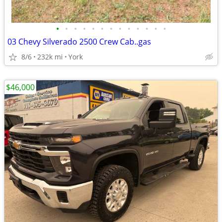
•
•
•
•
•
•
•
•
•
•
•
•
•
03 Chevy Silverado 2500 Crew Cab..gas
8/6
232k mi
York
$46,000