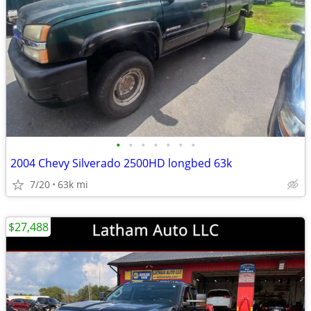
•
•
•
•
•
•
•
2004 Chevy Silverado 2500HD longbed 63k
7/20
63k mi
$27,488