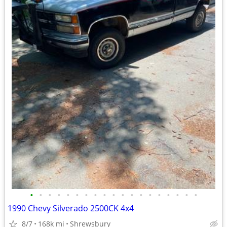
•
•
•
•
•
•
•
•
•
•
•
•
•
•
•
•
•
•
•
1990 Chevy Silverado 2500CK 4x4
8/7
168k mi
Shrewsbury