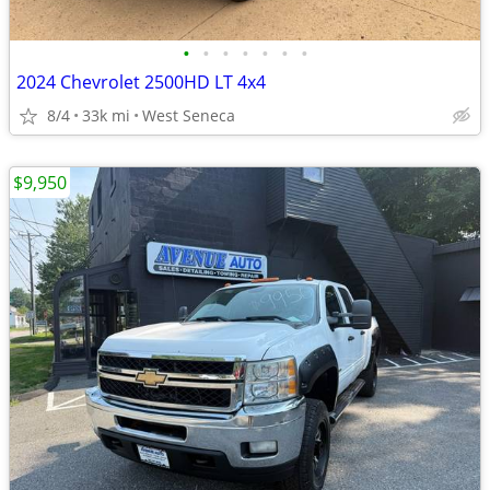
•
•
•
•
•
•
•
2024 Chevrolet 2500HD LT 4x4
8/4
33k mi
West Seneca
$9,950