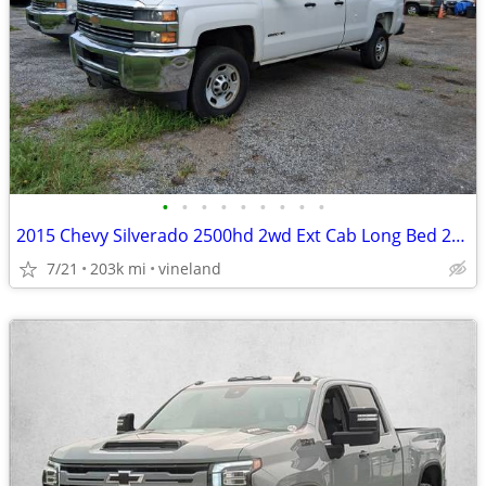
•
•
•
•
•
•
•
•
•
2015 Chevy Silverado 2500hd 2wd Ext Cab Long Bed 202k 1 owner
7/21
203k mi
vineland