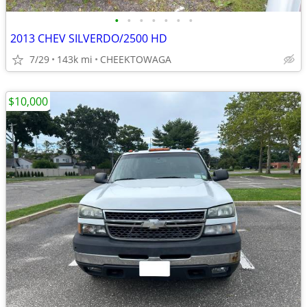
•
•
•
•
•
•
•
2013 CHEV SILVERDO/2500 HD
7/29
143k mi
CHEEKTOWAGA
$10,000