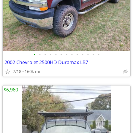
•
•
•
•
•
•
•
•
•
•
•
•
•
2002 Chevrolet 2500HD Duramax LB7
7/18
160k mi
$6,960