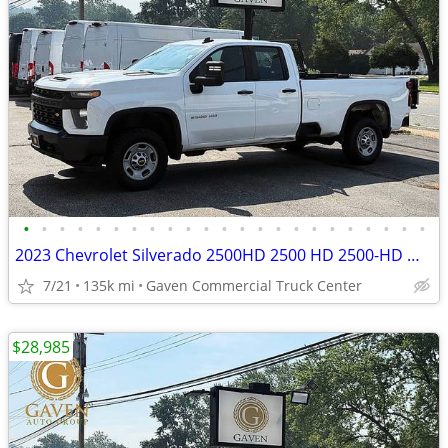
•
•
•
•
•
•
•
•
•
•
•
•
•
•
•
•
•
•
•
•
•
•
•
2023 Chevrolet Silverado 2500HD 2500 HD 2500-HD Work Truck 4x4Double 4
7/21
135k mi
Gaven Commercial Truck Center
$28,985