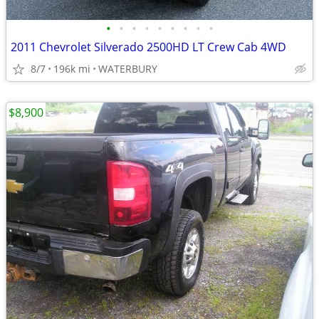
•
•
•
•
•
•
•
•
•
2011 Chevrolet Silverado 2500HD LT Crew Cab 4WD
8/7
196k mi
WATERBURY
$8,900