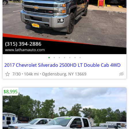
•
•
•
•
•
•
•
2017 Chevrolet Silverado 2500HD LT Double Cab 4WD
7/30
104k mi
Ogdensburg, NY 13669
$8,995