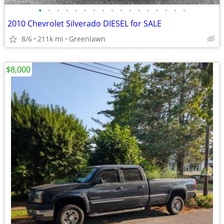
•
•
•
•
•
•
•
•
•
•
•
•
•
•
•
•
•
2010 Chevrolet Silverado DIESEL for SALE
8/6
211k mi
Greenlawn
$8,000