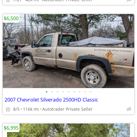
$6,500
•
•
•
•
•
•
•
•
•
2007 Chevrolet Silverado 2500HD Classic
8/5
116k mi
Autotrader Private Seller
$6,995