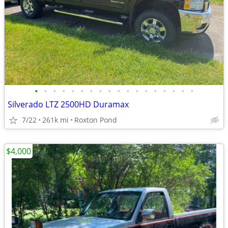
•
•
•
•
•
•
•
•
•
•
•
•
•
•
•
•
•
•
Silverado LTZ 2500HD Duramax
7/22
261k mi
Roxton Pond
$4,000