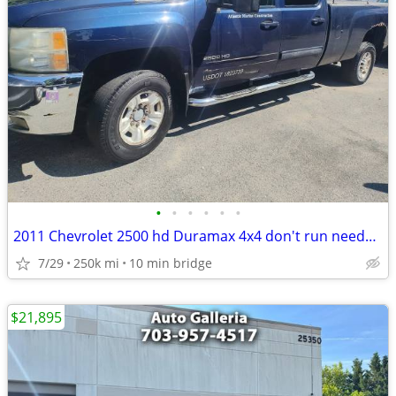
•
•
•
•
•
•
2011 Chevrolet 2500 hd Duramax 4x4 don't run needs oil pump all origin
7/29
250k mi
10 min bridge
$21,895