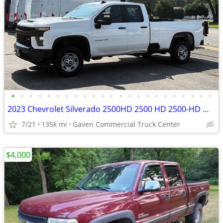
•
•
•
•
•
•
•
•
•
•
•
•
•
•
•
•
•
•
•
•
•
•
•
2023 Chevrolet Silverado 2500HD 2500 HD 2500-HD Work Truck 4x4Double 4
7/21
135k mi
Gaven Commercial Truck Center
$4,000