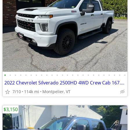
•
•
•
•
•
•
•
•
•
•
•
•
•
•
•
•
•
•
•
•
•
•
•
•
2022 Chevrolet Silverado 2500HD 4WD Crew Cab 167.7 LT
7/10
114k mi
Montpelier, VT
$3,150