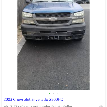
•
•
•
2003 Chevrolet Silverado 2500HD
7/27
42k mi
Autotrader Private Seller