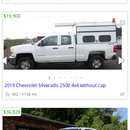
$19,900
•
•
•
•
•
•
•
2019 Chevrolet Silverado 2500 4x4 without cap
8/2
115k mi
$36,828