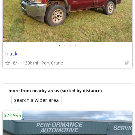
•
•
•
•
Truck
8/1
130k mi
Port Crane
more from nearby areas (sorted by distance)
search a wider area
$23,995