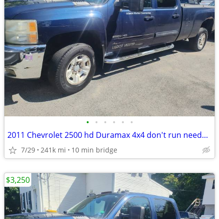
•
•
•
•
•
•
2011 Chevrolet 2500 hd Duramax 4x4 don't run needs oil pump all origin
7/29
241k mi
10 min bridge
$3,250