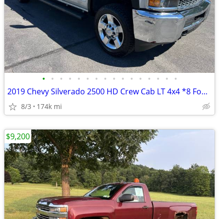
•
•
•
•
•
•
•
•
•
•
•
•
•
•
•
•
2019 Chevy Silverado 2500 HD Crew Cab LT 4x4 *8 Foot Box*
8/3
174k mi
$9,200