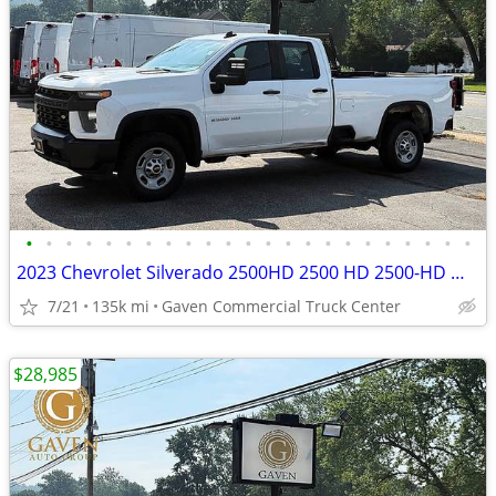
•
•
•
•
•
•
•
•
•
•
•
•
•
•
•
•
•
•
•
•
•
•
•
2023 Chevrolet Silverado 2500HD 2500 HD 2500-HD Work Truck 4x4Double 4
7/21
135k mi
Gaven Commercial Truck Center
$28,985