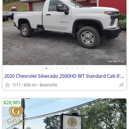
•
•
•
•
•
•
•
•
2020 Chevrolet Silverado 2500HD WT Standard Cab 8' Bed Gas 4x4
7/11
83k mi
Boonville
$28,985