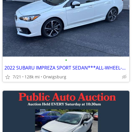
•
2022 SUBARU IMPREZA SPORT SEDAN***ALL-WHEEL-DRIVE***FULLY SERVICED!
7/21
128k mi
Orwigsburg