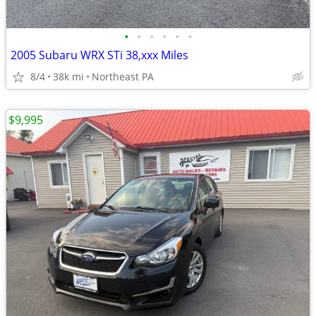
•
•
•
•
•
•
2005 Subaru WRX STi 38,xxx Miles
8/4
38k mi
Northeast PA
$9,995