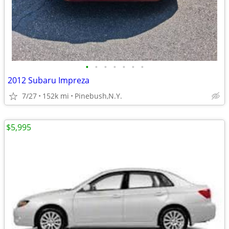
•
•
•
•
•
•
•
2012 Subaru Impreza
7/27
152k mi
Pinebush,N.Y.
$5,995