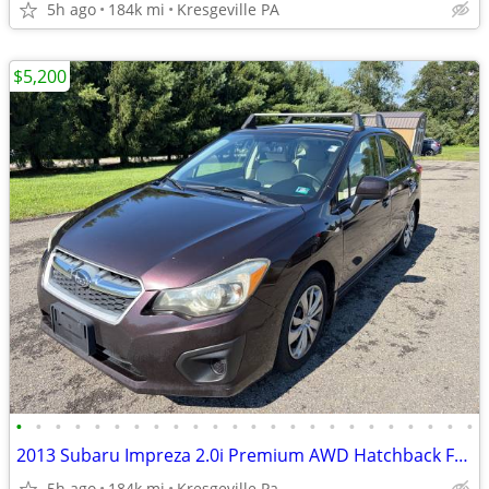
5h ago
184k mi
Kresgeville PA
$5,200
•
•
•
•
•
•
•
•
•
•
•
•
•
•
•
•
•
•
•
•
•
•
•
•
2013 Subaru Impreza 2.0i Premium AWD Hatchback FB20 All Weather Pkg
5h ago
184k mi
Kresgeville Pa