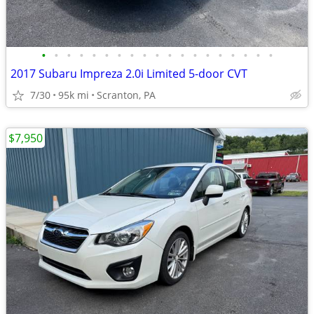
•
•
•
•
•
•
•
•
•
•
•
•
•
•
•
•
•
•
•
2017 Subaru Impreza 2.0i Limited 5-door CVT
7/30
95k mi
Scranton, PA
$7,950