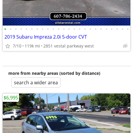
•
•
•
•
•
•
•
•
•
•
•
•
•
•
•
•
•
•
•
•
•
•
•
•
2019 Subaru Impreza 2.0i 5-door CVT
7/10
119k mi
2851 vestal parkway west
more from nearby areas (sorted by distance)
search a wider area
$6,995