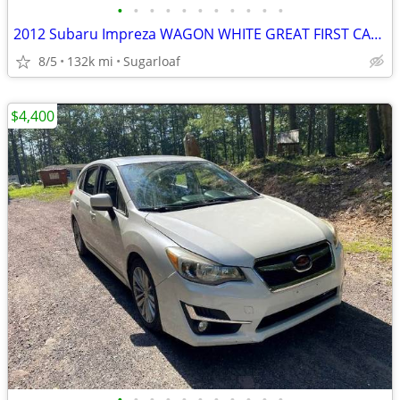
•
•
•
•
•
•
•
•
•
•
•
2012 Subaru Impreza WAGON WHITE GREAT FIRST CAR AWD GREAT ON GAS L@@K
8/5
132k mi
Sugarloaf
$4,400