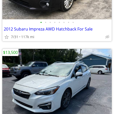
•
•
•
•
•
•
•
•
2012 Subaru Impreza AWD Hatchback For Sale
7/31
117k mi
$13,500