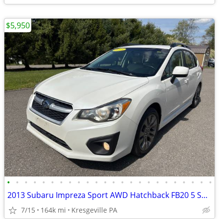
$5,950
•
•
•
•
•
•
•
•
•
•
•
•
•
•
•
•
•
•
•
•
•
•
•
•
2013 Subaru Impreza Sport AWD Hatchback FB20 5 Speed MT Gas Saver!
7/15
164k mi
Kresgeville PA