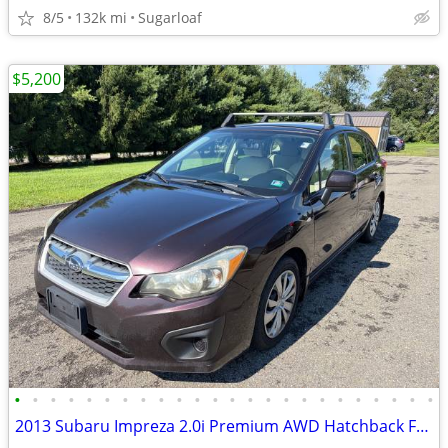
8/5
132k mi
Sugarloaf
$5,200
•
•
•
•
•
•
•
•
•
•
•
•
•
•
•
•
•
•
•
•
•
•
•
•
2013 Subaru Impreza 2.0i Premium AWD Hatchback FB20 All Weather Pkg