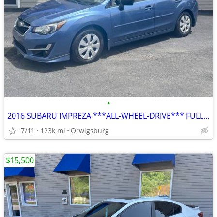
•
2016 SUBARU IMPREZA ***ALL-WHEEL-DRIVE*** FULLY SERVICED!
7/11
123k mi
Orwigsburg
$15,500