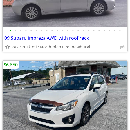
•
•
•
•
•
•
•
•
•
•
•
•
•
•
•
•
•
•
•
•
•
•
09 Subaru impreza AWD with roof rack
8/2
201k mi
North plank Rd, newburgh
$6,650