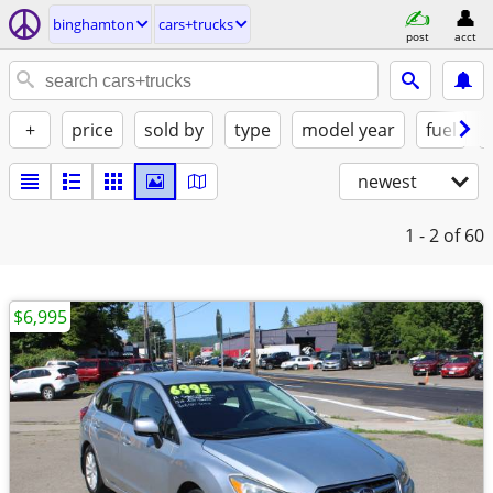
binghamton
cars+trucks
post
acct
+
price
sold by
type
model year
fuel
newest
1 - 2
of 60
$6,995