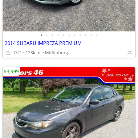
•
•
•
•
•
•
•
•
•
•
•
2014 SUBARU IMPREZA PREMIUM
7/21
123k mi
Mifflinburg
$3,999