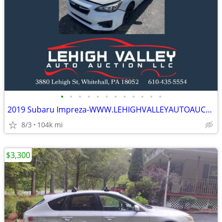
•
•
•
•
•
•
•
•
•
•
•
•
2019 Subaru Impreza-WWW.LEHIGHVALLEYAUTOAUCTION.COM
8/3
104k mi
$3,300