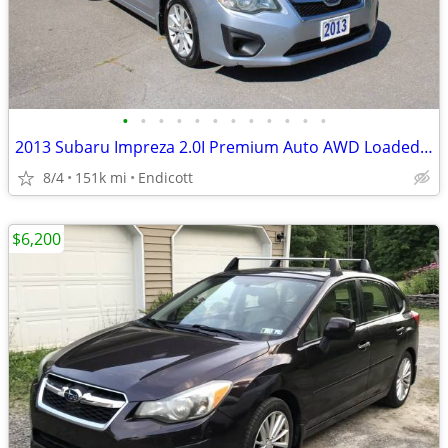
•
•
•
•
•
•
•
•
•
•
•
•
2013 Subaru Impreza 2.0I Premium Auto AWD Loaded Alloy's Clean Carfax!
8/4
151k mi
Endicott
$6,200