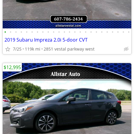
•
•
•
•
•
•
•
•
•
•
•
•
•
•
•
•
•
•
•
•
•
•
•
•
2019 Subaru Impreza 2.0i 5-door CVT
7/25
119k mi
2851 vestal parkway west
$12,995