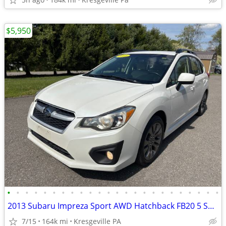
$5,950
•
•
•
•
•
•
•
•
•
•
•
•
•
•
•
•
•
•
•
•
•
•
•
•
2013 Subaru Impreza Sport AWD Hatchback FB20 5 Speed MT Gas Saver!
7/15
164k mi
Kresgeville PA