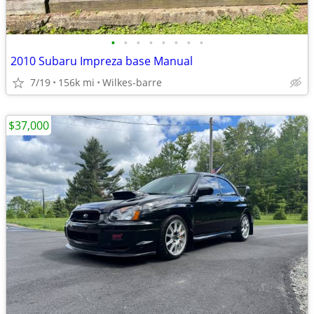
•
•
•
•
•
•
•
•
2010 Subaru Impreza base Manual
7/19
156k mi
Wilkes-barre
$37,000