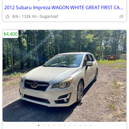
•
•
•
•
•
•
•
•
•
•
•
2012 Subaru Impreza WAGON WHITE GREAT FIRST CAR AWD GREAT ON GAS L@@K
8/6
132k mi
Sugarloaf
$4,400
•
•
•
•
•
•
•
•
•
•
•