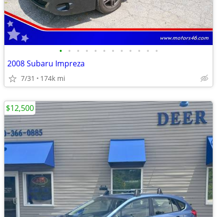
•
•
•
•
•
•
•
•
•
•
•
•
2008 Subaru Impreza
7/31
174k mi
$12,500