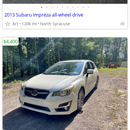
•
•
•
•
•
•
•
•
•
•
2013 Subaru Impreza all-wheel drive
8/1
120k mi
North Syracuse
$4,400