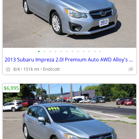
•
•
•
•
•
•
•
•
•
•
•
•
2013 Subaru Impreza 2.0I Premium Auto AWD Alloy's Clean Carfax!
8/4
151k mi
Endicott
$6,995