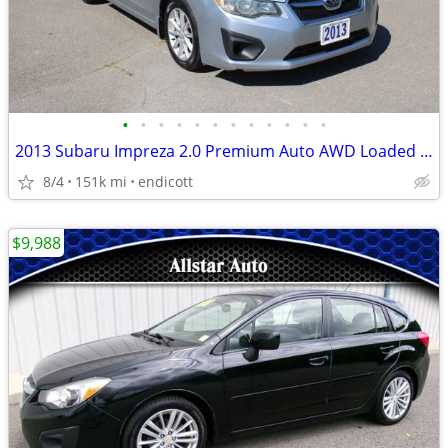
•
•
•
•
•
•
•
•
•
•
•
•
2013 Subaru Impreza 2.0 Premium Auto AWD Loaded Alloy's! Clean Carfax!
8/4
151k mi
endicott
$9,988