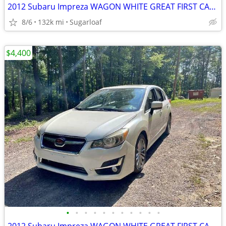
2012 Subaru Impreza WAGON WHITE GREAT FIRST CAR AWD GREAT ON GAS L@@K
8/6
132k mi
Sugarloaf
$4,400
•
•
•
•
•
•
•
•
•
•
•