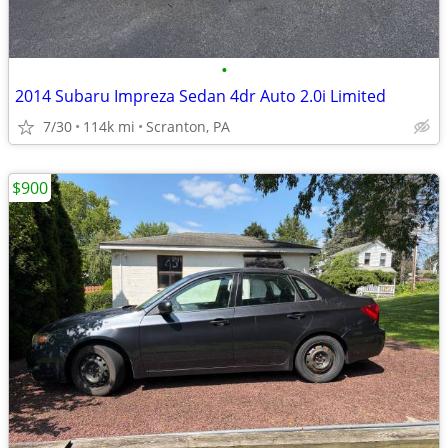
•
2014 Subaru Impreza Sedan 4dr Auto 2.0i Limited
7/30
114k mi
Scranton, PA
$900