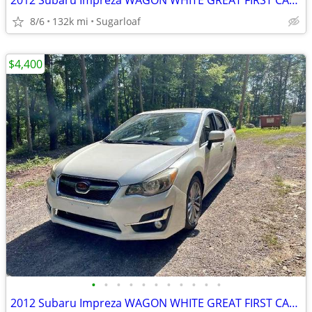
2012 Subaru Impreza WAGON WHITE GREAT FIRST CAR AWD GREAT ON GAS L@@K
8/6
132k mi
Sugarloaf
$4,400
•
•
•
•
•
•
•
•
•
•
•
2012 Subaru Impreza WAGON WHITE GREAT FIRST CAR AWD GREAT ON GAS L@@K