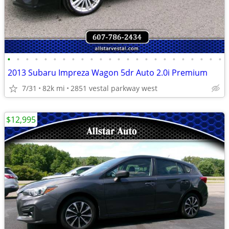
•
•
•
•
•
•
•
•
•
•
•
•
•
•
•
•
•
•
•
•
•
•
•
•
2013 Subaru Impreza Wagon 5dr Auto 2.0i Premium
7/31
82k mi
2851 vestal parkway west
$12,995