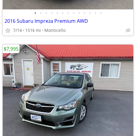
•
•
•
•
•
•
•
•
•
•
•
•
•
2016 Subaru Impreza Premium AWD
7/14
151k mi
Monticello
$7,995