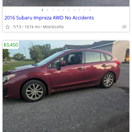
•
•
•
•
•
•
•
•
•
•
2016 Subaru Impreza AWD No Accidents
7/13
161k mi
Monticello
$3,450