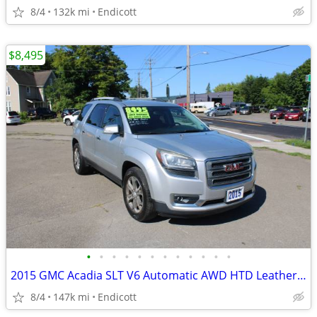
8/4
132k mi
Endicott
$8,495
•
•
•
•
•
•
•
•
•
•
•
•
2015 GMC Acadia SLT V6 Automatic AWD HTD Leather! Loaded! 1-Owner!
8/4
147k mi
Endicott