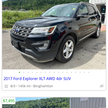
•
•
•
•
•
•
•
•
•
•
•
•
•
•
•
•
•
2017 Ford Explorer XLT AWD 4dr SUV
8/3
145k mi
Binghamton
$7,495