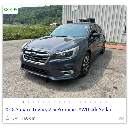
$8,495
•
•
•
•
•
•
•
•
•
•
•
•
•
•
•
•
•
2018 Subaru Legacy 2.5i Premium AWD 4dr Sedan
8/4
160k mi