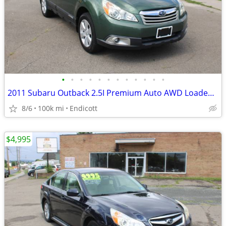
•
•
•
•
•
•
•
•
•
•
•
•
2011 Subaru Outback 2.5I Premium Auto AWD Loaded Sunroof! 100K!
8/6
100k mi
Endicott
$4,995