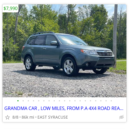
$7,990
•
•
•
•
•
•
•
•
•
•
•
•
•
•
•
•
•
•
•
GRANDMA CAR , LOW MILES, FROM P.A 4X4 ROAD READY
8/8
86k mi
EAST SYRACUSE