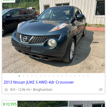
•
•
•
•
•
•
•
•
•
•
•
•
•
•
•
•
•
2013 Nissan JUKE S AWD 4dr Crossover
8/3
123k mi
Binghamton
$10,995