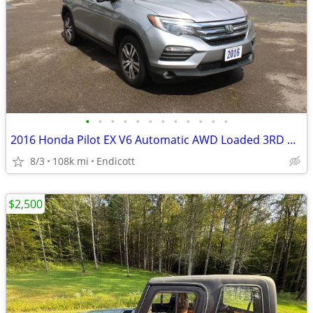
•
•
•
•
•
•
•
•
•
•
•
•
2016 Honda Pilot EX V6 Automatic AWD Loaded 3RD Row! 108K! 1-Owner!
8/3
108k mi
Endicott
$2,500