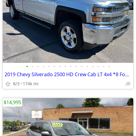
•
•
•
•
•
•
•
•
•
•
•
•
•
•
•
•
2019 Chevy Silverado 2500 HD Crew Cab LT 4x4 *8 Foot Box*
8/3
174k mi
$14,995