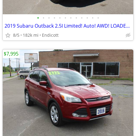
•
•
•
•
•
•
•
•
•
•
•
•
2019 Subaru Outback 2.5I Limited! Auto! AWD! LOADED! 1-Owner!
8/5
182k mi
Endicott
$7,995