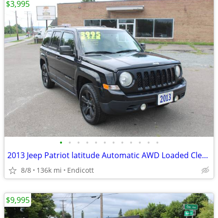
$3,995
•
•
•
•
•
•
•
•
•
•
•
•
2013 Jeep Patriot latitude Automatic AWD Loaded Clean Carfax!
8/8
136k mi
Endicott
$9,995