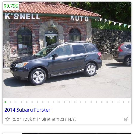
$9,795
•
•
•
•
•
•
•
•
•
•
•
•
•
•
•
•
•
•
•
•
•
•
•
•
2014 Subaru Forster
8/8
139k mi
Binghamton, N.Y.