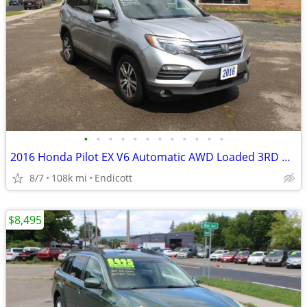
•
•
•
•
•
•
•
•
•
•
•
•
2016 Honda Pilot EX V6 Automatic AWD Loaded 3RD Row! 108K! 1-Owner!
8/7
108k mi
Endicott
$8,495