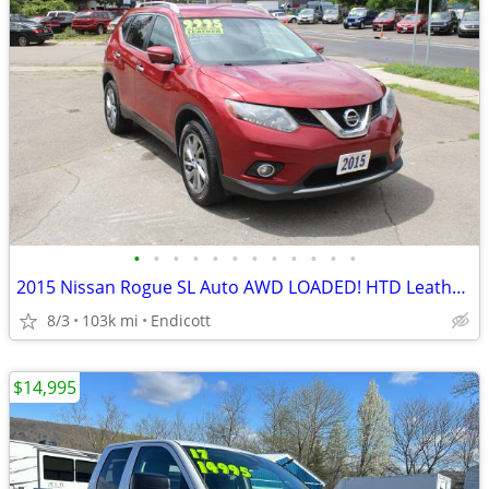
•
•
•
•
•
•
•
•
•
•
•
•
2015 Nissan Rogue SL Auto AWD LOADED! HTD Leather! 1-Owner! 103K!
8/3
103k mi
Endicott
$14,995