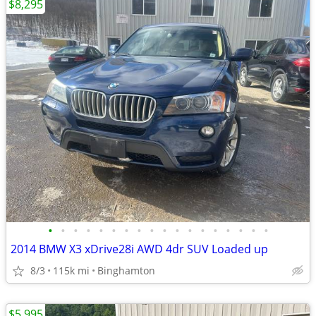
$8,295
•
•
•
•
•
•
•
•
•
•
•
•
•
•
•
•
•
•
2014 BMW X3 xDrive28i AWD 4dr SUV Loaded up
8/3
115k mi
Binghamton
$5,995