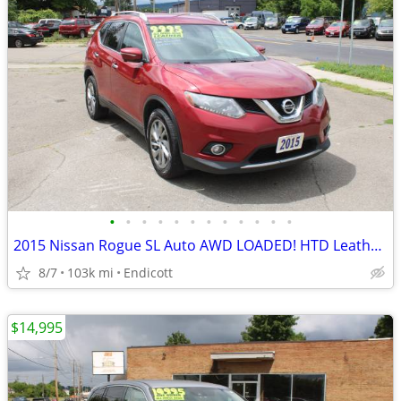
•
•
•
•
•
•
•
•
•
•
•
•
2015 Nissan Rogue SL Auto AWD LOADED! HTD Leather! 1-Owner! 103K!
8/7
103k mi
Endicott
$14,995