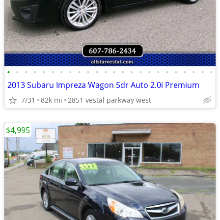
•
•
•
•
•
•
•
•
•
•
•
•
•
•
•
•
•
•
•
•
•
•
•
•
2013 Subaru Impreza Wagon 5dr Auto 2.0i Premium
7/31
82k mi
2851 vestal parkway west
$4,995