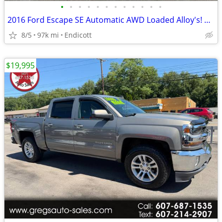
•
•
•
•
•
•
•
•
•
•
•
•
2016 Ford Escape SE Automatic AWD Loaded Alloy's! Rear Camera! 97K!
8/5
97k mi
Endicott
$19,995