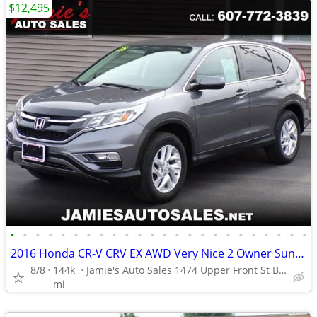
$12,495
•
•
•
•
•
•
•
•
•
•
•
•
•
•
•
•
•
•
•
•
•
•
•
•
2016 Honda CR-V CRV EX AWD Very Nice 2 Owner Sunroof*Power Seat
8/8
144k
Jamie's Auto Sales 1474 Upper Front St Binghamton, NY 13901
mi