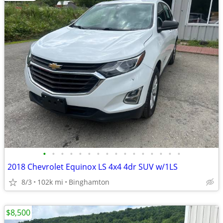
•
•
•
•
•
•
•
•
•
•
•
•
•
•
•
•
2018 Chevrolet Equinox LS 4x4 4dr SUV w/1LS
8/3
102k mi
Binghamton
$8,500