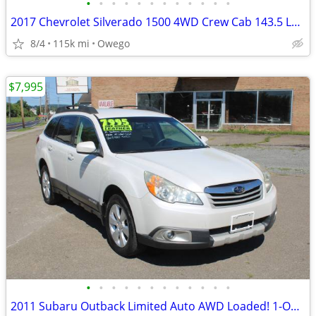
•
•
•
•
•
•
•
•
•
•
•
•
2017 Chevrolet Silverado 1500 4WD Crew Cab 143.5 LT w/1LT
8/4
115k mi
Owego
$7,995
•
•
•
•
•
•
•
•
•
•
•
•
2011 Subaru Outback Limited Auto AWD Loaded! 1-Owner! Clean Carfax!