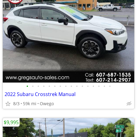
•
•
•
•
•
•
•
•
•
•
•
•
•
•
•
•
2022 Subaru Crosstrek Manual
8/3
59k mi
Owego
$9,995