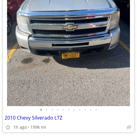
•
•
•
•
•
•
•
•
•
•
•
2010 Chevy Silverado LTZ
1h ago
199k mi