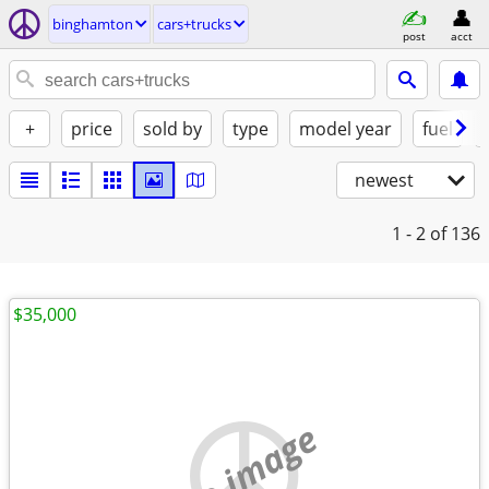
binghamton
cars+trucks
post
acct
+
price
sold by
type
model year
fuel
newest
1 - 2
of 136
$35,000
no image