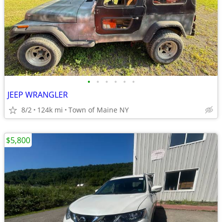
•
•
•
•
•
•
JEEP WRANGLER
8/2
124k mi
Town of Maine NY
$5,800