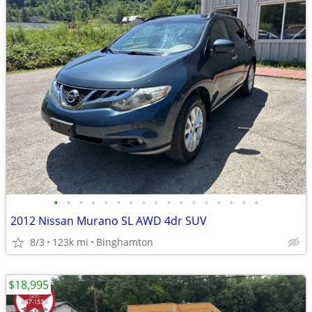
•
•
•
•
•
•
•
•
•
•
•
•
•
•
•
•
•
2012 Nissan Murano SL AWD 4dr SUV
8/3
123k mi
Binghamton
$18,995