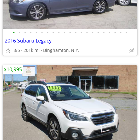
•
•
•
•
•
•
•
•
•
•
•
•
•
•
•
•
•
•
•
•
•
2016 Subaru Legacy
8/5
201k mi
Binghamton, N.Y.
$10,995