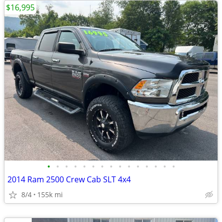
$16,995
•
•
•
•
•
•
•
•
•
•
•
•
•
•
•
2014 Ram 2500 Crew Cab SLT 4x4
8/4
155k mi