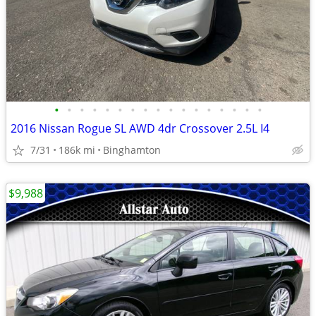
•
•
•
•
•
•
•
•
•
•
•
•
•
•
•
•
•
2016 Nissan Rogue SL AWD 4dr Crossover 2.5L I4
7/31
186k mi
Binghamton
$9,988