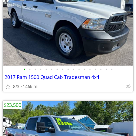
•
•
•
•
•
•
•
•
•
•
•
•
•
•
•
•
•
2017 Ram 1500 Quad Cab Tradesman 4x4
8/3
146k mi
$23,500