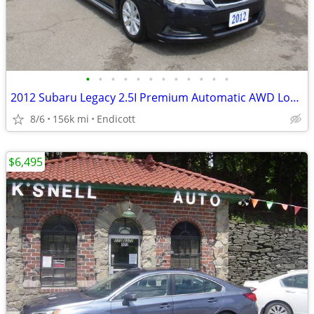
•
•
•
•
•
•
•
•
•
•
•
•
2012 Subaru Legacy 2.5I Premium Automatic AWD Loaded Alloy's!
8/6
156k mi
Endicott
$6,495