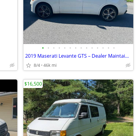
•
•
•
•
•
•
•
•
•
•
•
•
•
•
2019 Maserati Levante GTS – Dealer Maintained | Exceptional Condition
8/4
46k mi
$16,500