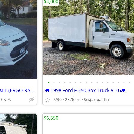
$4,000
•
•
•
•
•
•
•
•
•
•
•
•
•
•
•
•
2018 FORD TRANSIT CONNECT XLT (ERGO-RACK)
🚛 1998 Ford F-350 Box Truck V10 🚛
 N.Y.
7/30
287k mi
Sugarloaf Pa
$6,650