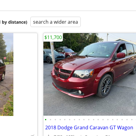
search a wider area
 by distance)
$11,700
•
•
•
•
•
•
•
•
•
•
•
•
•
•
•
•
•
•
•
2018 Dodge Grand Caravan GT Wagon