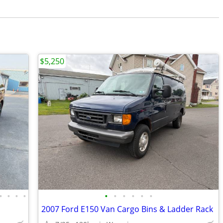
$5,250
•
•
•
•
•
•
•
•
•
•
2007 Ford E150 Van Cargo Bins & Ladder Rack