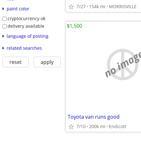
7/27
154k mi
MORRISVILLE
paint color
cryptocurrency ok
$1,500
delivery available
language of posting
related searches
no imag
reset
apply
Toyota van runs good
7/10
200k mi
Endicott