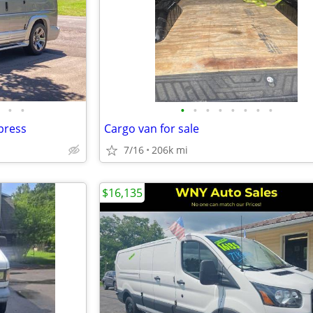
•
•
•
•
•
•
•
•
•
•
press
Cargo van for sale
7/16
206k mi
$16,135