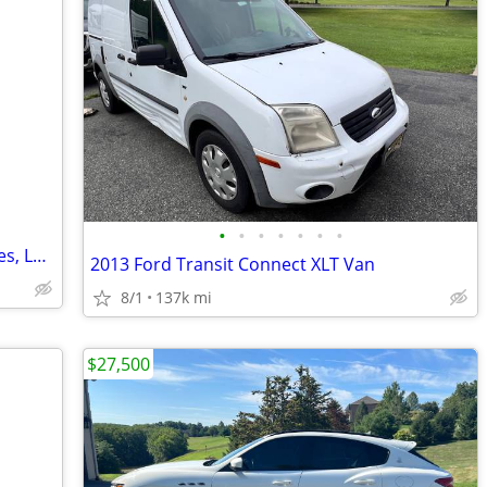
•
•
•
•
•
•
•
Mercury Monterey Van – only 23500 Miles, Leather, Fully Loaded
2013 Ford Transit Connect XLT Van
8/1
137k mi
$27,500