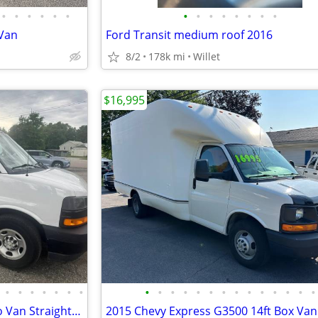
•
•
•
•
•
•
•
•
•
•
•
•
•
•
 Van
Ford Transit medium roof 2016
8/2
178k mi
Willet
$16,995
•
•
•
•
•
•
•
•
•
•
•
•
•
•
•
•
•
•
•
•
•
2021 Chevy Express 2500 Cargo Van Straight From Florida Financing
2015 Chevy Express G3500 14ft Box Van