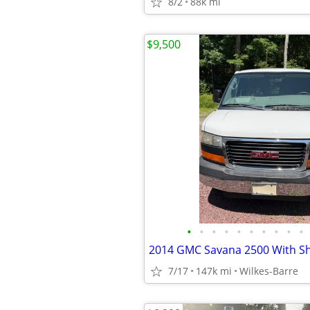
8/2
88k mi
$9,500
•
•
•
•
•
•
•
•
•
•
2014 GMC Savana 2500 With Sh
7/17
147k mi
Wilkes-Barre