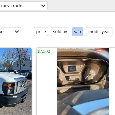
cars+trucks
est
price
sold by
van
model year
$7,500