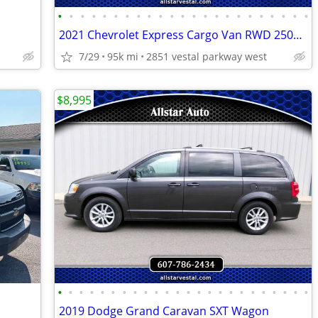
•
•
•
•
•
•
•
•
•
•
•
•
•
•
•
•
•
•
•
•
•
•
•
2021 Chevrolet Express Cargo Van RWD 2500 155
7/29
95k mi
2851 vestal parkway west
$8,995
•
•
•
•
•
•
•
•
•
•
•
•
•
•
•
•
•
•
•
•
•
•
•
•
2019 Dodge Grand Caravan SXT Wagon