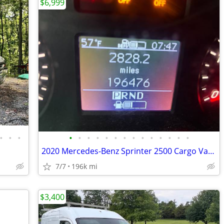
$6,999
•
•
•
•
•
•
•
•
•
•
•
•
•
•
•
•
•
2020 Mercedes-Benz Sprinter 2500 Cargo Van - Needs Repair - $6999 OBO
7/7
196k mi
$3,400