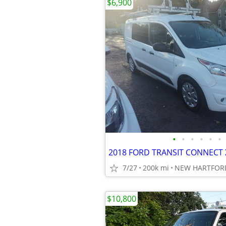
$6,900
•
•
•
•
•
•
7/27
200k mi
NEW HARTFORD
$10,800