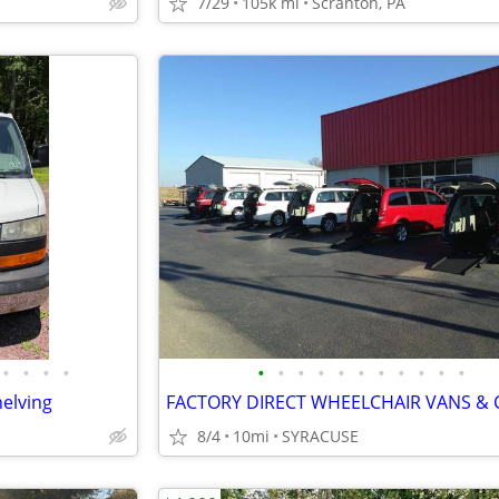
7/29
105k mi
Scranton, PA
•
•
•
•
•
•
•
•
•
•
•
•
•
•
•
elving
8/4
10mi
SYRACUSE