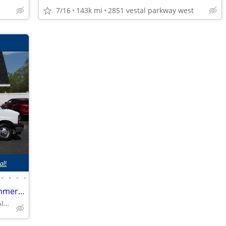
7/16
143k mi
2851 vestal parkway west
•
•
•
•
2018 Chevy Chevrolet Express 3500 Commercial Cutaway van Summit White
CALL 585-488-5135 FOR AVAILABILITY