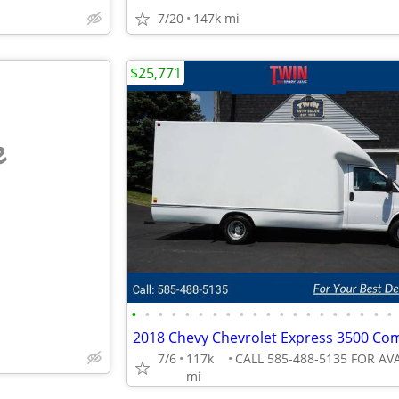
7/20
147k mi
$25,771
e
•
•
•
•
•
•
•
•
•
•
•
•
•
•
•
•
•
•
•
•
7/6
117k
mi