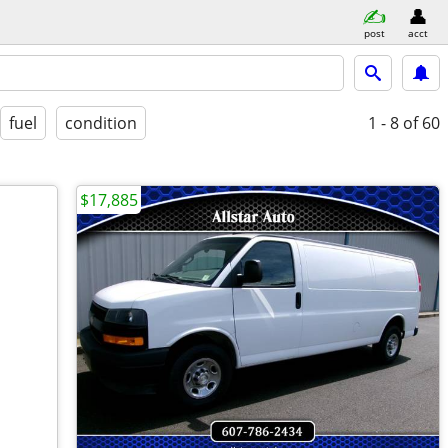
post
acct
fuel
condition
1 - 8
of 60
$17,885