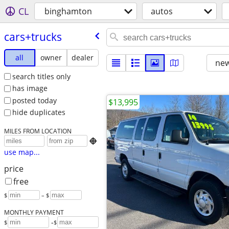
CL
binghamton
autos
cars+trucks
all
owner
dealer
new
search titles only
has image
posted today
$13,995
hide duplicates
MILES FROM LOCATION

use map...
price
free
$
– $
MONTHLY PAYMENT
-
$
$