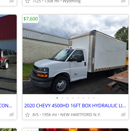
7/25
130k mi
Wyoming
$7,600
•
•
•
•
•
•
•
•
FACTORY DIRECT WHEELCHAIR VANS & CONVERSIONS! PAY WHAT THE DEALERS PAY
2020 CHEVY 4500HD 16FT BOX HYDRAULIC LIFT
8/5
195k mi
NEW HARTFORD N.Y.