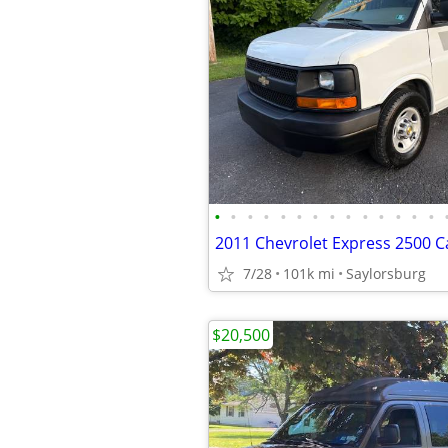
•
•
•
•
•
•
•
•
•
•
•
•
•
•
7/28
101k mi
Saylorsburg
$20,500