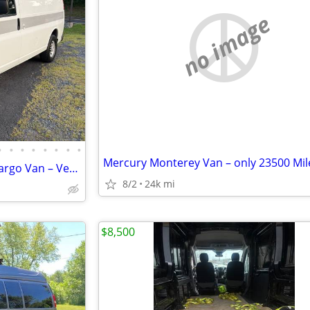
no image
•
•
•
•
•
•
•
•
2011 Chevrolet Express 2500 Cargo Van – Verizon Fleet – Only 101,406 Miles
8/2
24k mi
$8,500