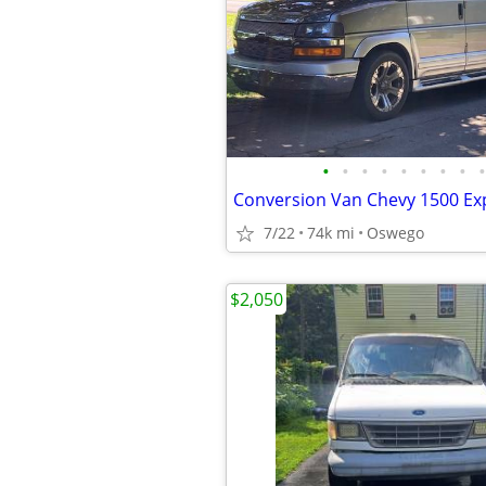
•
•
•
•
•
•
•
•
•
Conversion Van Chevy 1500 Ex
7/22
74k mi
Oswego
$2,050