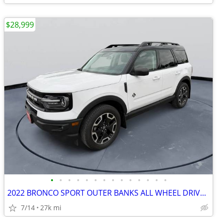
$28,999
•
•
•
•
•
•
•
•
•
•
•
•
•
•
2022 BRONCO SPORT OUTER BANKS ALL WHEEL DRIVE HEATED SEATS #522104
7/14
27k mi