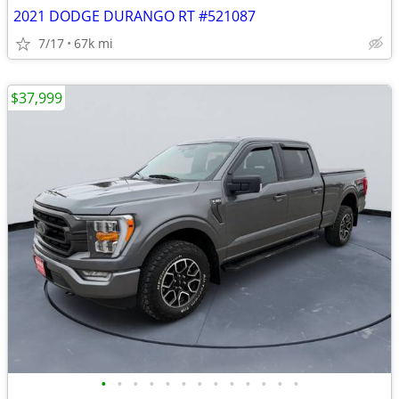
2021 DODGE DURANGO RT #521087
7/17
67k mi
$37,999
•
•
•
•
•
•
•
•
•
•
•
•
•