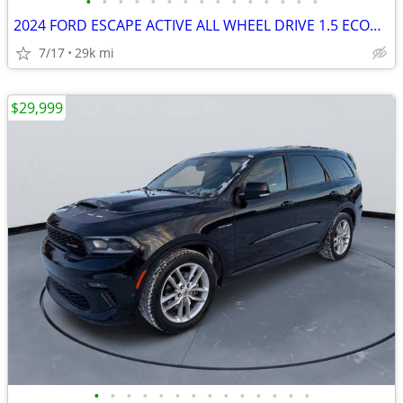
•
•
•
•
•
•
•
•
•
•
•
•
•
•
•
2024 FORD ESCAPE ACTIVE ALL WHEEL DRIVE 1.5 ECOBOOST #524022
7/17
29k mi
$29,999
•
•
•
•
•
•
•
•
•
•
•
•
•
•