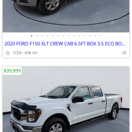
•
•
•
•
•
•
•
•
•
•
•
•
•
•
2020 FORD F150 XLT CREW CAB 6.5FT BOX 3.5 ECO BOOST 10SPD AUTO #520098
7/24
43k mi
$39,999