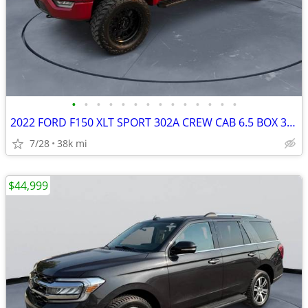
•
•
•
•
•
•
•
•
•
•
•
•
•
•
2022 FORD F150 XLT SPORT 302A CREW CAB 6.5 BOX 3.5 ECO BOOST #522105
7/28
38k mi
$44,999