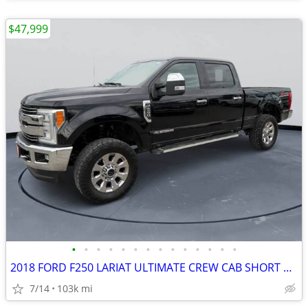
$47,999
•
•
•
•
•
•
•
•
•
•
•
•
•
•
2018 FORD F250 LARIAT ULTIMATE CREW CAB SHORT BOX 6.7 #518130
7/14
103k mi