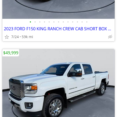
•
•
•
•
•
•
•
•
•
•
•
•
•
2023 FORD F150 KING RANCH CREW CAB SHORT BOX 3.5 POWERBOOST #523072
7/24
59k mi
$49,999