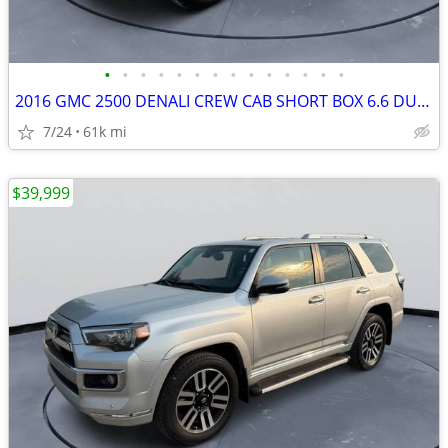
•
•
•
•
•
•
•
•
•
•
•
•
•
•
2016 GMC 2500 DENALI CREW CAB SHORT BOX 6.6 DURAMAX DIESEL #516160
7/24
61k mi
$39,999