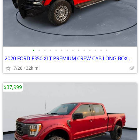
•
•
•
•
•
•
•
•
•
•
•
•
•
•
2020 FORD F350 XLT PREMIUM CREW CAB LONG BOX 7.3 GAS 10SPD #520107
7/28
32k mi
$37,999