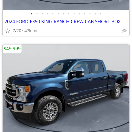
•
•
•
•
•
•
•
•
•
•
•
•
•
•
2024 FORD F350 KING RANCH CREW CAB SHORT BOX 6.7 POWERSTROKE #524041
7/20
47k mi
$49,999