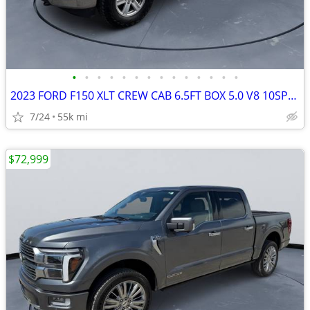
•
•
•
•
•
•
•
•
•
•
•
•
•
•
2023 FORD F150 XLT CREW CAB 6.5FT BOX 5.0 V8 10SPD AUTO #523070
7/24
55k mi
$72,999