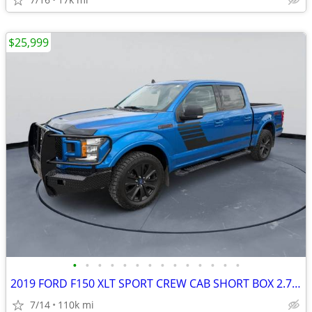
$25,999
•
•
•
•
•
•
•
•
•
•
•
•
•
•
2019 FORD F150 XLT SPORT CREW CAB SHORT BOX 2.7 ECO BOOST #519153
7/14
110k mi