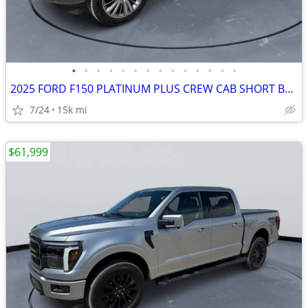
•
•
•
•
•
•
•
•
•
•
•
•
•
•
2025 FORD F150 PLATINUM PLUS CREW CAB SHORT BOX 3.5 #525009
7/24
15k mi
$61,999