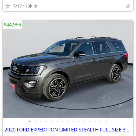
7/17
70k mi
$44,999
•
•
•
•
•
•
•
•
•
•
•
•
•
•
•
2020 FORD EXPEDITION LIMITED STEALTH FULL SIZE 3RD ROW SUV 3.5 #520103