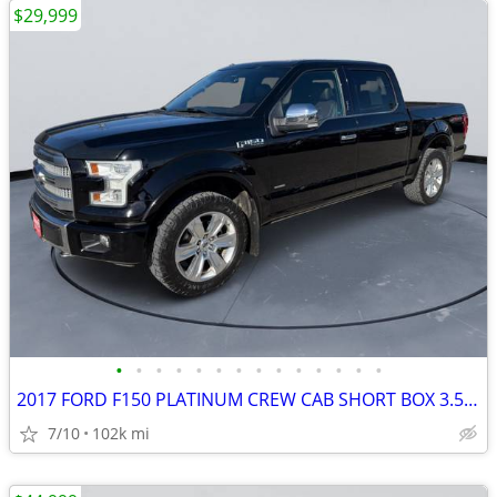
$29,999
•
•
•
•
•
•
•
•
•
•
•
•
•
•
2017 FORD F150 PLATINUM CREW CAB SHORT BOX 3.5 ECO BOOST #517177
7/10
102k mi