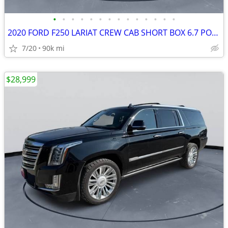
•
•
•
•
•
•
•
•
•
•
•
•
•
•
2020 FORD F250 LARIAT CREW CAB SHORT BOX 6.7 POWERSTROKE #520102
7/20
90k mi
$28,999