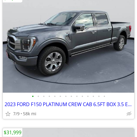
•
•
•
•
•
•
•
•
•
•
•
•
•
•
2023 FORD F150 PLATINUM CREW CAB 6.5FT BOX 3.5 ECO BOOST #523074
7/9
58k mi
$31,999