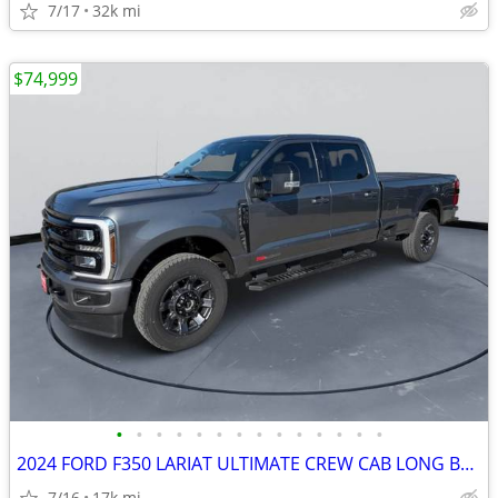
7/17
32k mi
$74,999
•
•
•
•
•
•
•
•
•
•
•
•
•
•
2024 FORD F350 LARIAT ULTIMATE CREW CAB LONG BOX 6.7 H.O. #524042
7/16
17k mi