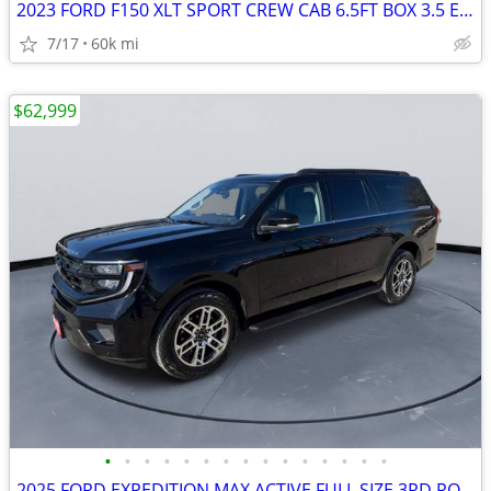
2023 FORD F150 XLT SPORT CREW CAB 6.5FT BOX 3.5 ECO BOOST #523066
7/17
60k mi
$62,999
•
•
•
•
•
•
•
•
•
•
•
•
•
•
•
2025 FORD EXPEDITION MAX ACTIVE FULL SIZE 3RD ROW SUV #525005