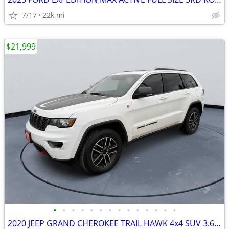
7/17
22k mi
$21,999
•
•
•
•
•
•
•
•
•
•
•
•
•
•
2020 JEEP GRAND CHEROKEE TRAIL HAWK 4x4 SUV 3.6 V6 HEATED SEAT #520095