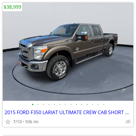
$38,999
•
•
•
•
•
•
•
•
•
•
•
•
•
•
2015 FORD F350 LARIAT ULTIMATE CREW CAB SHORT BOX 6.7 #515140
7/10
93k mi