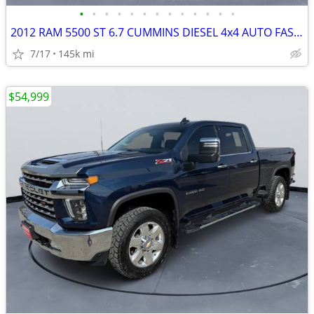
•
•
•
•
•
•
•
•
•
•
•
•
•
2012 RAM 5500 ST 6.7 CUMMINS DIESEL 4x4 AUTO FASSI CRANE #512099
7/17
145k mi
$54,999