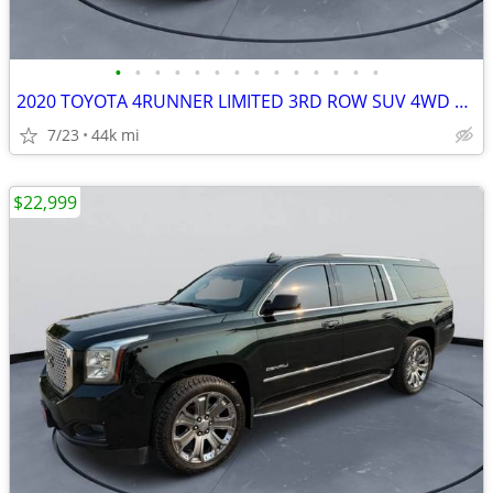
•
•
•
•
•
•
•
•
•
•
•
•
•
•
2020 TOYOTA 4RUNNER LIMITED 3RD ROW SUV 4WD 4.0 V6 #520100
7/23
44k mi
$22,999