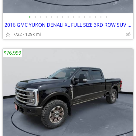
•
•
•
•
•
•
•
•
•
•
•
•
•
•
•
2016 GMC YUKON DENALI XL FULL SIZE 3RD ROW SUV 6.2 V8 #516166
7/22
129k mi
$76,999