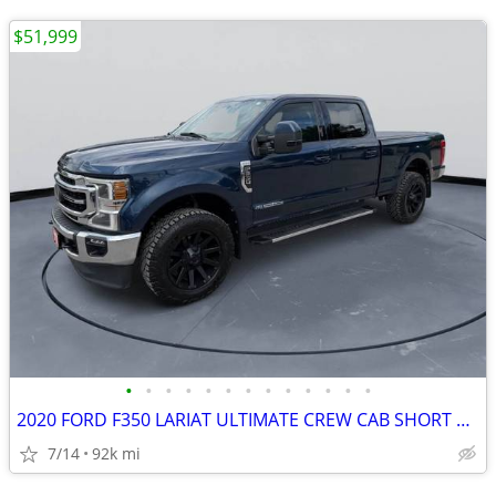
$51,999
•
•
•
•
•
•
•
•
•
•
•
•
•
2020 FORD F350 LARIAT ULTIMATE CREW CAB SHORT BOX 6.7 DIESEL #520101
7/14
92k mi