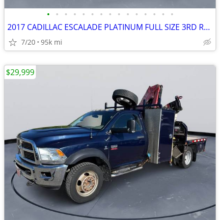
•
•
•
•
•
•
•
•
•
•
•
•
•
•
•
2017 CADILLAC ESCALADE PLATINUM FULL SIZE 3RD ROW SUV 6.2 V8 #517181
7/20
95k mi
$29,999