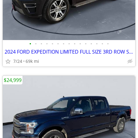
•
•
•
•
•
•
•
•
•
•
•
•
•
•
•
2024 FORD EXPEDITION LIMITED FULL SIZE 3RD ROW SUV 3.5 #524044
7/24
69k mi
$24,999