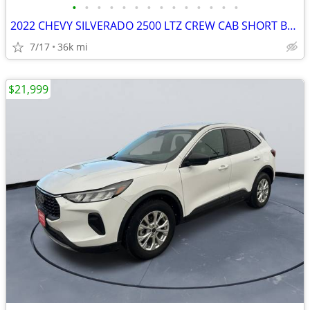
•
•
•
•
•
•
•
•
•
•
•
•
•
•
2022 CHEVY SILVERADO 2500 LTZ CREW CAB SHORT BOX 6.6 DURAMAX #522099
7/17
36k mi
$21,999