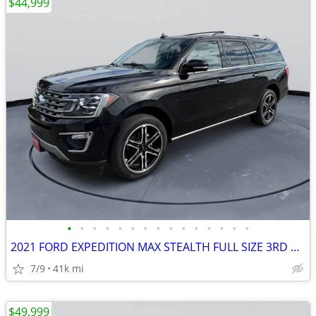
$44,999
•
•
•
•
•
•
•
•
•
•
•
•
•
•
•
2021 FORD EXPEDITION MAX STEALTH FULL SIZE 3RD ROW SUV 3.5L #521099
7/9
41k mi
$49,999