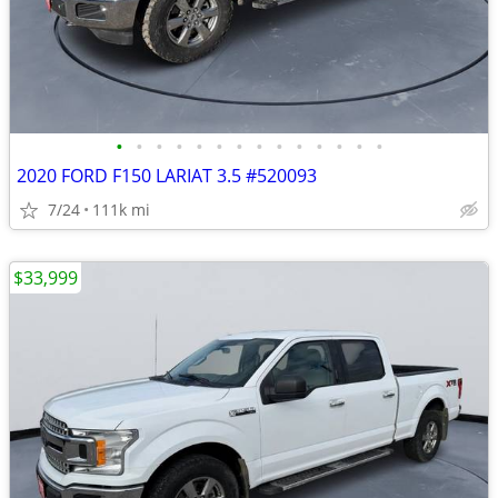
•
•
•
•
•
•
•
•
•
•
•
•
•
•
2020 FORD F150 LARIAT 3.5 #520093
7/24
111k mi
$33,999