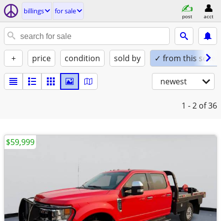
billings
for sale
post
acct
+
price
condition
sold by
✓ from this seller
newest
1 - 2
of 36
$59,999