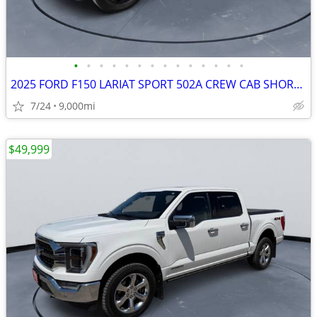
•
•
•
•
•
•
•
•
•
•
•
•
•
•
2025 FORD F150 LARIAT SPORT 502A CREW CAB SHORT BOX 3.5 #525008
7/24
9,000mi
$49,999