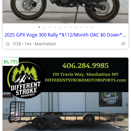
•
•
•
•
•
•
•
•
•
•
•
2025 GPX Voge 300 Rally *$112/Month OAC $0 Down* *NEW*
7/28
1mi
Manhattan
$6,795