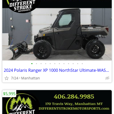
•
•
•
•
•
•
•
•
•
•
•
•
2024 Polaris Ranger XP 1000 NorthStar Ultimate-WAS-$23,995 -$4,000 OFF
7/24
Manhattan
$5,995