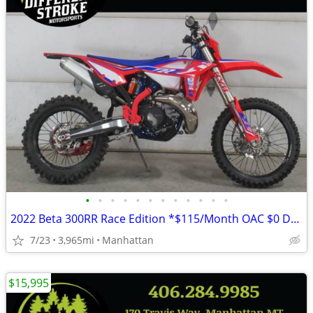
•
•
•
•
•
•
•
•
•
•
•
•
2022 Beta 300RR Race Edition *$115/Month OAC $0 Down*
7/23
3,965mi
Manhattan
$15,995