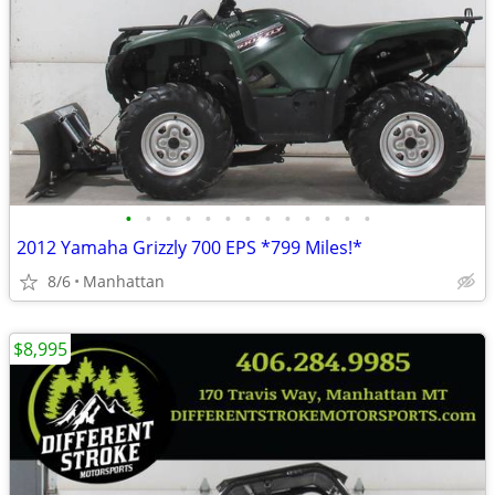
•
•
•
•
•
•
•
•
•
•
•
•
•
2012 Yamaha Grizzly 700 EPS *799 Miles!*
8/6
Manhattan
$8,995