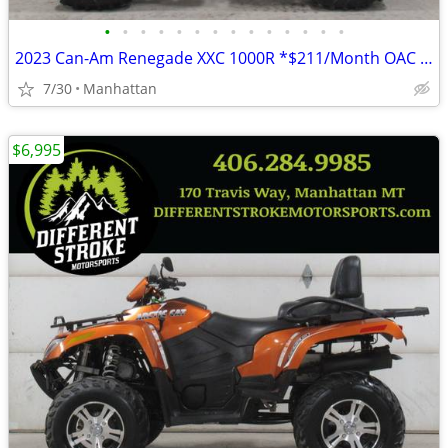
•
•
•
•
•
•
•
•
•
•
•
•
•
•
2023 Can-Am Renegade XXC 1000R *$211/Month OAC $0 Down*
7/30
Manhattan
$6,995