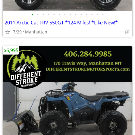
•
•
•
•
•
•
•
•
•
•
•
•
•
•
2011 Arctic Cat TRV 550GT *124 Miles! *Like New!*
7/29
Manhattan
$6,995