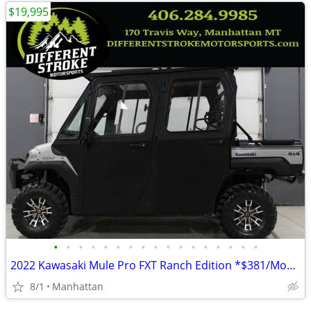
$19,995
•
•
•
•
•
•
•
•
•
•
•
•
•
•
•
•
•
2022 Kawasaki Mule Pro FXT Ranch Edition *$381/Month OAC $0 Down*
8/1
Manhattan