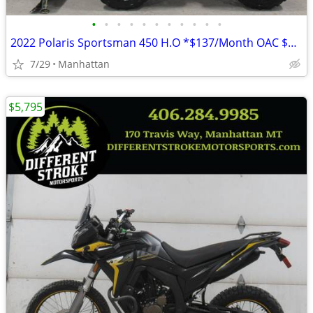
•
•
•
•
•
•
•
•
•
•
•
2022 Polaris Sportsman 450 H.O *$137/Month OAC $0 Down* *New Snowplow*
7/29
Manhattan
$5,795