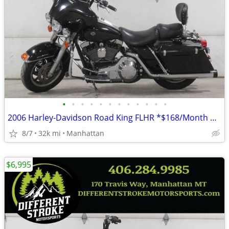
•
•
•
•
•
•
•
•
•
•
•
•
2006 Harley-Davidson Road King FLHR *$168/Month OAC $0 Down*
8/7
32k mi
Manhattan
$6,995