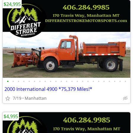
$24,995
•
•
•
•
•
•
•
•
•
•
•
•
•
•
•
•
•
•
•
•
•
•
•
2000 International 4900 *75,379 Miles!*
7/19
Manhattan
$4,995