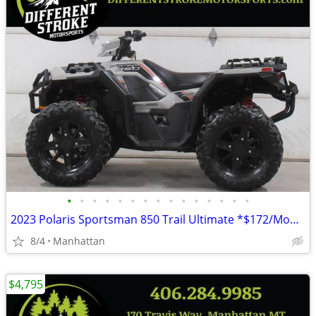
•
•
•
•
•
•
•
•
•
•
•
•
•
•
•
2023 Polaris Sportsman 850 Trail Ultimate *$172/Month OAC $0 Down*
8/4
Manhattan
$4,795