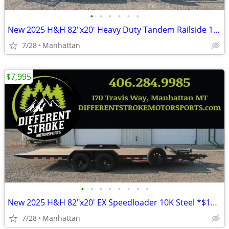
•
•
•
•
•
•
New 2025 H&H 82"x20' Heavy Duty Tandem Railside 10K Steel
7/28
Manhattan
$7,995
•
•
•
•
•
•
•
•
New 2025 H&H 82"x20' EX Speedloader 10K Steel *$157/Month OAC $0 Down*
7/28
Manhattan