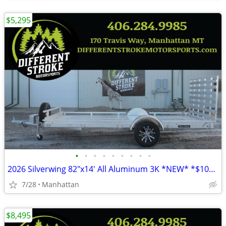
$5,295
•
•
•
•
•
•
•
•
•
2026 Silverwing 82"x14' All Aluminum 3K *NEW* *$104/Month OAC $0 Down*
7/28
Manhattan
$8,495