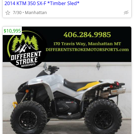
2014 KTM 350 SX-F *Timber Sled*
7/30
Manhattan
$10,995