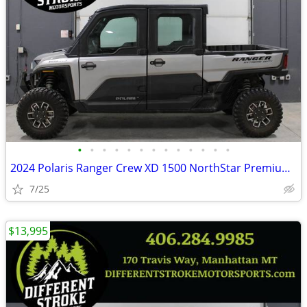
•
•
•
•
•
•
•
•
•
•
•
•
•
2024 Polaris Ranger Crew XD 1500 NorthStar Premium *$571/Month OAC*
7/25
$13,995