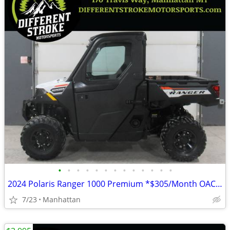
•
•
•
•
•
•
•
•
•
•
•
•
•
2024 Polaris Ranger 1000 Premium *$305/Month OAC* *Street Legal*
7/23
Manhattan