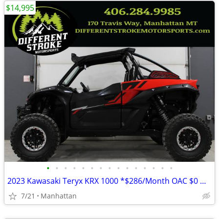
$14,995
•
•
•
•
•
•
•
•
•
•
•
•
•
•
•
2023 Kawasaki Teryx KRX 1000 *$286/Month OAC $0 Down*
7/21
Manhattan