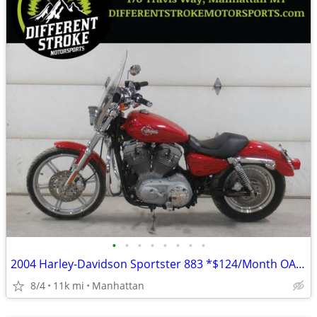
•
•
•
•
•
•
•
•
2004 Harley-Davidson Sportster 883 *$124/Month OAC $0 Down*
8/4
11k mi
Manhattan