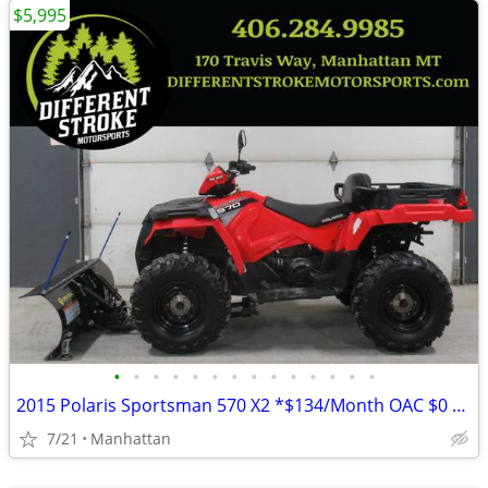
$5,995
•
•
•
•
•
•
•
•
•
•
•
•
•
•
2015 Polaris Sportsman 570 X2 *$134/Month OAC $0 Down* *Dump Box*
7/21
Manhattan