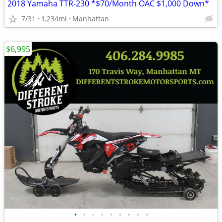
2018 Yamaha TTR-230 *$70/Month OAC $1,000 Down*
7/31
1,234mi
Manhattan
$6,995
•
•
•
•
•
•
•
•
•