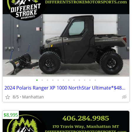
•
•
•
•
•
•
•
•
•
•
•
•
2024 Polaris Ranger XP 1000 NorthStar Ultimate*$489/Month OAC $0 Down*
8/5
Manhattan
$8,995