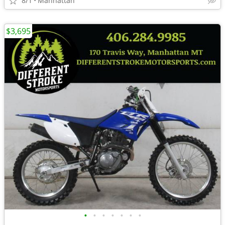
8/1
Manhattan
$3,695
•
•
•
•
•
•
•