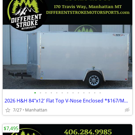
•
•
•
•
•
•
•
•
•
•
•
•
•
2026 H&H 84"x12' Flat Top V-Nose Enclosed *$167/Month OAC $0 Down*
7/27
Manhattan
$7,495