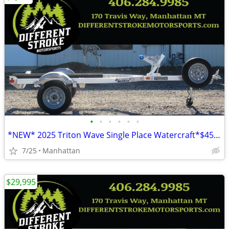
•
•
•
•
•
•
*NEW* 2025 Triton Wave Single Place Watercraft*$45/Month OAC $0 Down*
7/25
Manhattan
$29,995