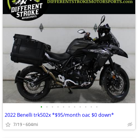
•
•
•
•
•
•
•
•
•
•
•
2022 Benelli trk502x *$95/month oac $0 down*
7/19
604mi