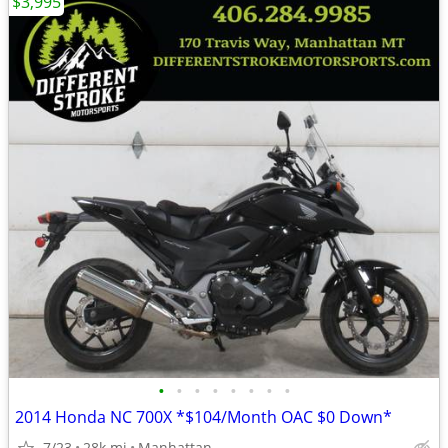
$3,995
•
•
•
•
•
•
•
•
2014 Honda NC 700X *$104/Month OAC $0 Down*
7/23
28k mi
Manhattan