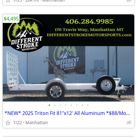
$4,495
•
•
•
•
•
•
•
•
*NEW* 2025 Triton Fit 81"x12' All Aluminum *$88/Month OAC $0 Down*
7/22
Manhattan