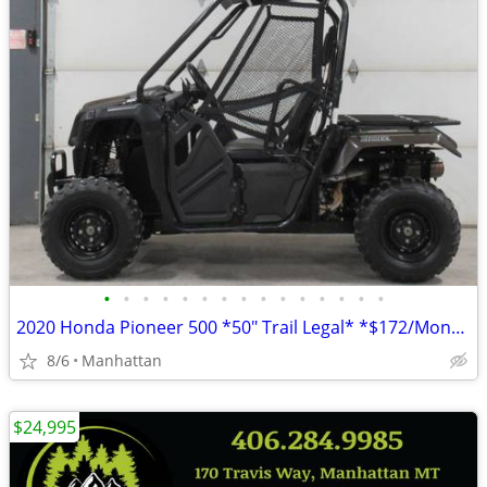
•
•
•
•
•
•
•
•
•
•
•
•
•
•
•
2020 Honda Pioneer 500 *50" Trail Legal* *$172/Month OAC $0 Down*
8/6
Manhattan
$24,995