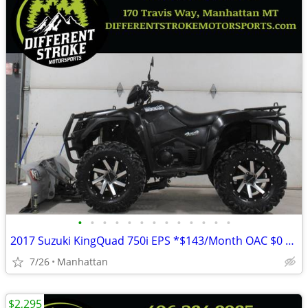
•
•
•
•
•
•
•
•
•
•
•
•
•
2017 Suzuki KingQuad 750i EPS *$143/Month OAC $0 Down* *Street Legal*
7/26
Manhattan
$2,295