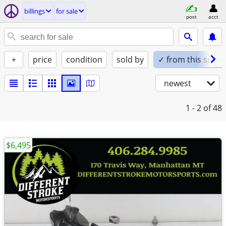
billings
for sale
post
acct
+
price
condition
sold by
✓ from this seller
newest
1 - 2
of 48
$6,495