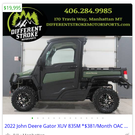
$19,995
•
•
•
•
•
•
•
•
•
•
•
•
•
•
2022 John Deere Gator XUV 835M *$381/Month OAC $0 Down*