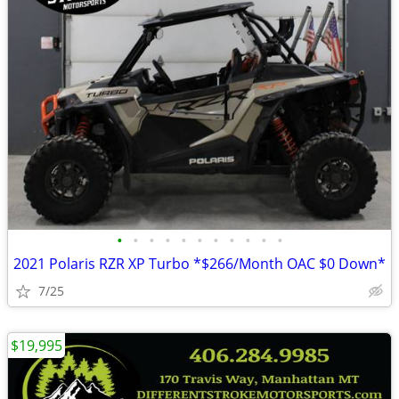
•
•
•
•
•
•
•
•
•
•
•
2021 Polaris RZR XP Turbo *$266/Month OAC $0 Down*
7/25
$19,995