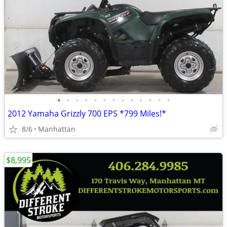
•
•
•
•
•
•
•
•
•
•
•
•
•
2012 Yamaha Grizzly 700 EPS *799 Miles!*
8/6
Manhattan
$8,995