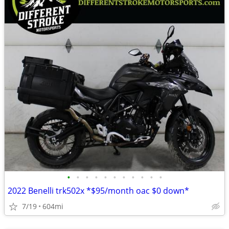
•
•
•
•
•
•
•
•
•
•
•
2022 Benelli trk502x *$95/month oac $0 down*
7/19
604mi