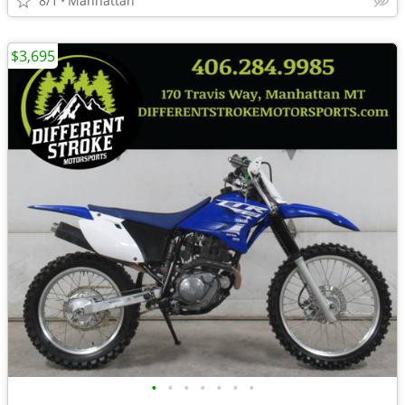
8/1
Manhattan
$3,695
•
•
•
•
•
•
•