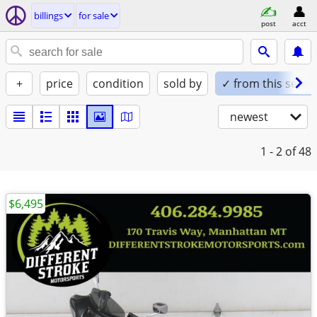
billings
for sale
post
acct
+
price
condition
sold by
✓ from this seller
newest
1 - 2
of 48
$6,495