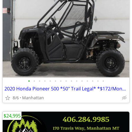
•
•
•
•
•
•
•
•
•
•
•
•
•
•
•
2020 Honda Pioneer 500 *50" Trail Legal* *$172/Month OAC $0 Down*
8/6
Manhattan
$24,995