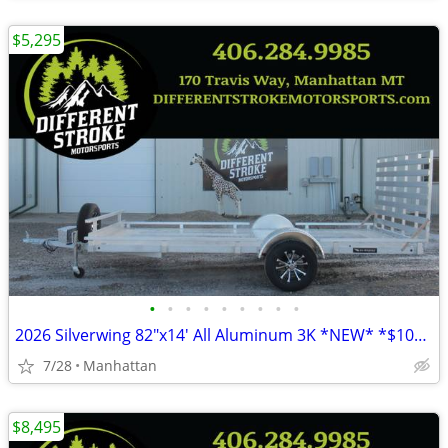
$5,295
•
•
•
•
•
•
•
•
•
2026 Silverwing 82"x14' All Aluminum 3K *NEW* *$104/Month OAC $0 Down*
7/28
Manhattan
$8,495