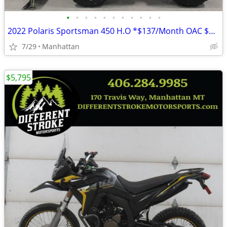
•
•
•
•
•
•
•
•
•
•
•
2022 Polaris Sportsman 450 H.O *$137/Month OAC $0 Down* *New Snowplow*
7/29
Manhattan
$5,795