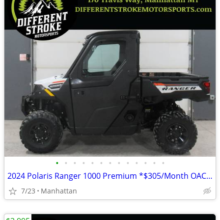
•
•
•
•
•
•
•
•
•
•
•
•
•
2024 Polaris Ranger 1000 Premium *$305/Month OAC* *Street Legal*
7/23
Manhattan