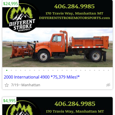
$24,995
•
•
•
•
•
•
•
•
•
•
•
•
•
•
•
•
•
•
•
•
•
•
•
2000 International 4900 *75,379 Miles!*
7/19
Manhattan
$4,995