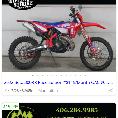
•
•
•
•
•
•
•
•
•
•
•
•
2022 Beta 300RR Race Edition *$115/Month OAC $0 Down*
7/23
3,965mi
Manhattan
$15,995