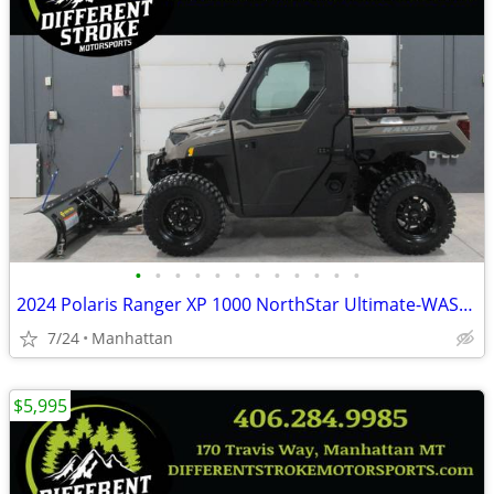
•
•
•
•
•
•
•
•
•
•
•
•
2024 Polaris Ranger XP 1000 NorthStar Ultimate-WAS-$23,995 -$4,000 OFF
7/24
Manhattan
$5,995