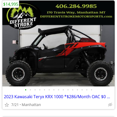
$14,995
•
•
•
•
•
•
•
•
•
•
•
•
•
•
•
2023 Kawasaki Teryx KRX 1000 *$286/Month OAC $0 Down*
7/21
Manhattan