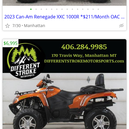
•
•
•
•
•
•
•
•
•
•
•
•
•
•
2023 Can-Am Renegade XXC 1000R *$211/Month OAC $0 Down*
7/30
Manhattan
$6,995