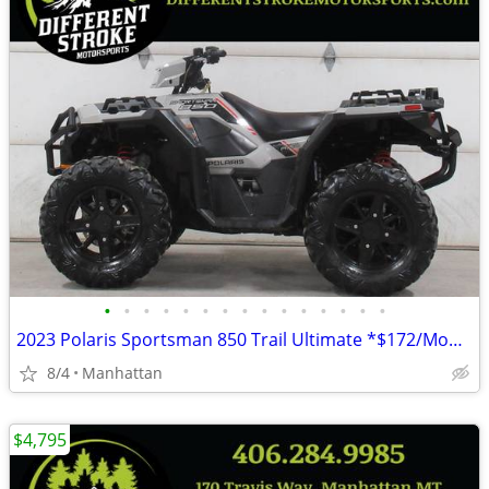
•
•
•
•
•
•
•
•
•
•
•
•
•
•
•
2023 Polaris Sportsman 850 Trail Ultimate *$172/Month OAC $0 Down*
8/4
Manhattan
$4,795