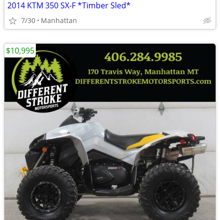
2014 KTM 350 SX-F *Timber Sled*
7/30
Manhattan
$10,995