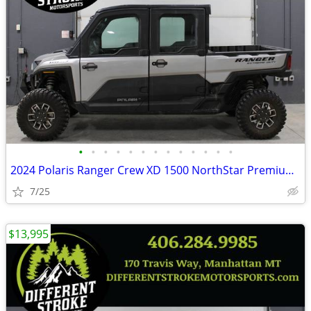
•
•
•
•
•
•
•
•
•
•
•
•
•
2024 Polaris Ranger Crew XD 1500 NorthStar Premium *$571/Month OAC*
7/25
$13,995