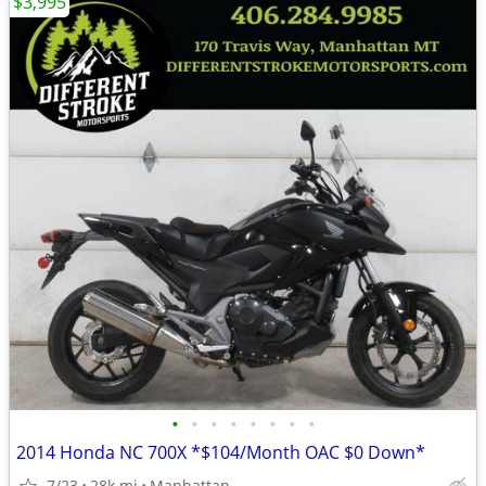
$3,995
•
•
•
•
•
•
•
•
2014 Honda NC 700X *$104/Month OAC $0 Down*
7/23
28k mi
Manhattan