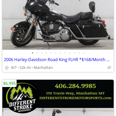
•
•
•
•
•
•
•
•
•
•
•
•
2006 Harley-Davidson Road King FLHR *$168/Month OAC $0 Down*
8/7
32k mi
Manhattan
$6,995