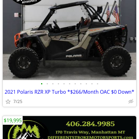
•
•
•
•
•
•
•
•
•
•
•
2021 Polaris RZR XP Turbo *$266/Month OAC $0 Down*
7/25
$19,995