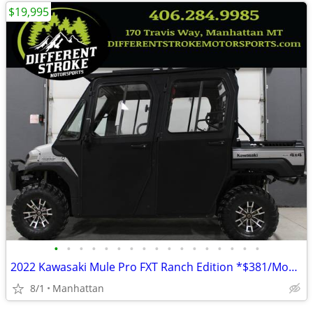
$19,995
•
•
•
•
•
•
•
•
•
•
•
•
•
•
•
•
•
2022 Kawasaki Mule Pro FXT Ranch Edition *$381/Month OAC $0 Down*
8/1
Manhattan