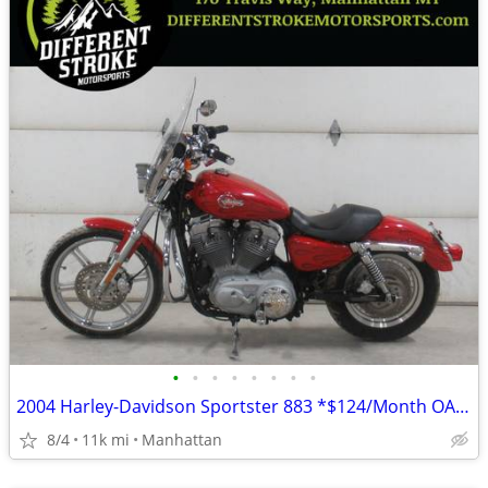
•
•
•
•
•
•
•
•
2004 Harley-Davidson Sportster 883 *$124/Month OAC $0 Down*
8/4
11k mi
Manhattan