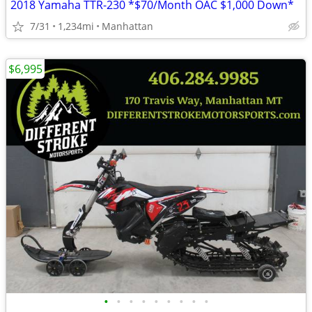
2018 Yamaha TTR-230 *$70/Month OAC $1,000 Down*
7/31
1,234mi
Manhattan
$6,995
•
•
•
•
•
•
•
•
•