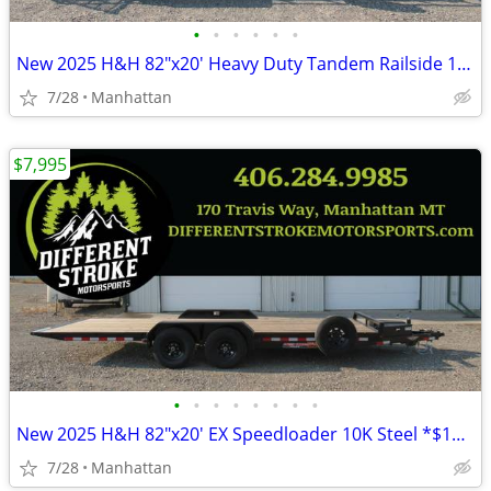
•
•
•
•
•
•
New 2025 H&H 82"x20' Heavy Duty Tandem Railside 10K Steel
7/28
Manhattan
$7,995
•
•
•
•
•
•
•
•
New 2025 H&H 82"x20' EX Speedloader 10K Steel *$157/Month OAC $0 Down*
7/28
Manhattan