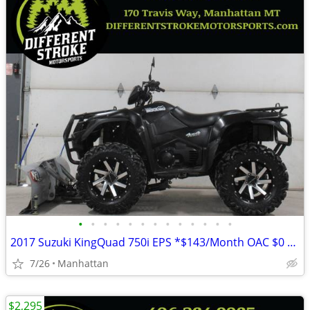
•
•
•
•
•
•
•
•
•
•
•
•
•
2017 Suzuki KingQuad 750i EPS *$143/Month OAC $0 Down* *Street Legal*
7/26
Manhattan
$2,295