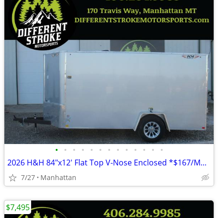
•
•
•
•
•
•
•
•
•
•
•
•
•
2026 H&H 84"x12' Flat Top V-Nose Enclosed *$167/Month OAC $0 Down*
7/27
Manhattan
$7,495