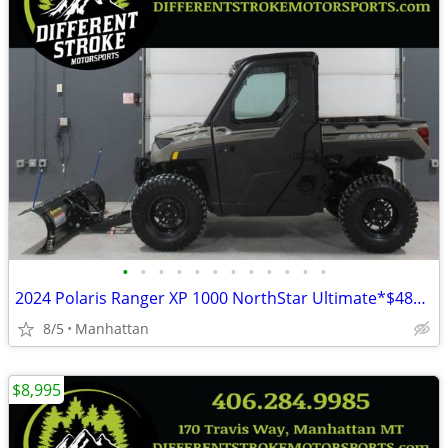
•
•
•
•
•
•
•
•
•
•
•
•
2024 Polaris Ranger XP 1000 NorthStar Ultimate*$489/Month OAC $0 Down*
8/5
Manhattan
$8,995