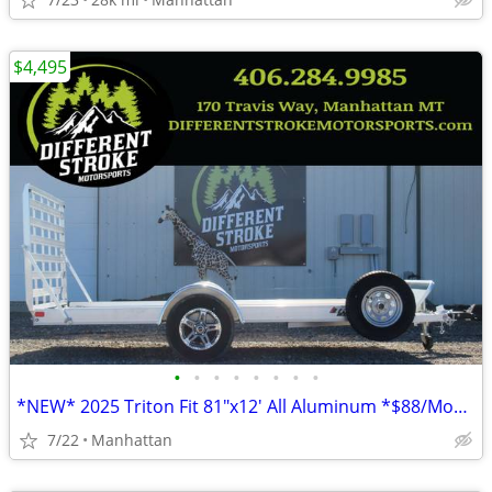
$4,495
•
•
•
•
•
•
•
•
*NEW* 2025 Triton Fit 81"x12' All Aluminum *$88/Month OAC $0 Down*
7/22
Manhattan