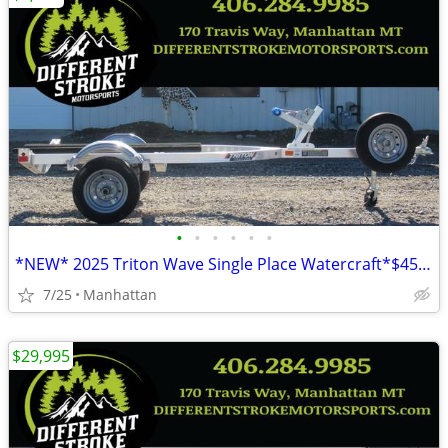
•
•
•
•
•
•
*NEW* 2025 Triton Wave Single Place Watercraft*$45/Month OAC $0 Down*
7/25
Manhattan
$29,995