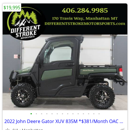
$19,995
•
•
•
•
•
•
•
•
•
•
•
•
•
•
2022 John Deere Gator XUV 835M *$381/Month OAC $0 Down*