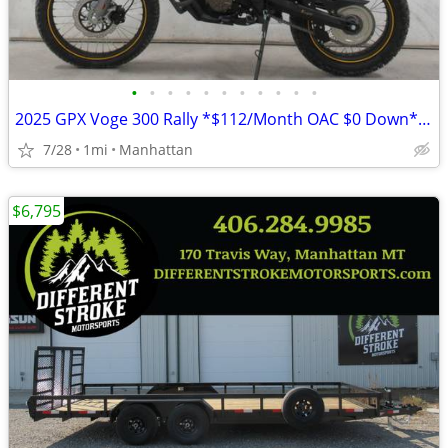
•
•
•
•
•
•
•
•
•
•
•
2025 GPX Voge 300 Rally *$112/Month OAC $0 Down* *NEW*
7/28
1mi
Manhattan
$6,795