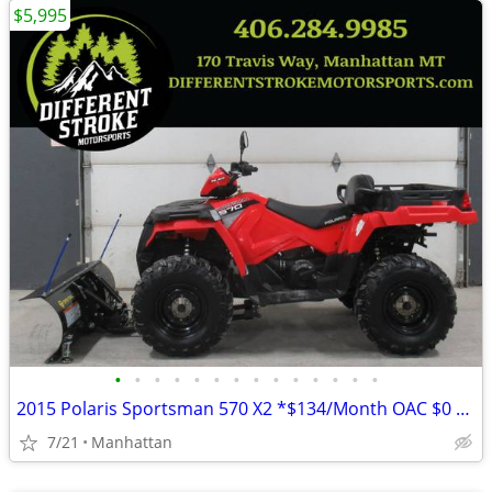
$5,995
•
•
•
•
•
•
•
•
•
•
•
•
•
•
2015 Polaris Sportsman 570 X2 *$134/Month OAC $0 Down* *Dump Box*
7/21
Manhattan