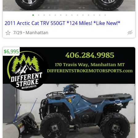
•
•
•
•
•
•
•
•
•
•
•
•
•
•
2011 Arctic Cat TRV 550GT *124 Miles! *Like New!*
7/29
Manhattan
$6,995