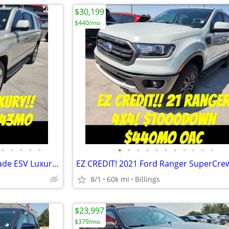
$30,199
$440/mo
•
•
•
•
•
•
•
•
•
•
•
•
•
•
•
•
EZ CREDIT!! 2017 Cadillac Escalade ESV Luxury 4x4 $1000Down $343mo OAC
8/1
60k mi
Billings
$23,997
$379/mo