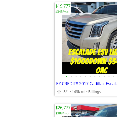
$19,777
$343/mo
•
•
•
•
•
•
•
•
•
•
•
8/1
143k mi
Billings
$26,777
$388/mo