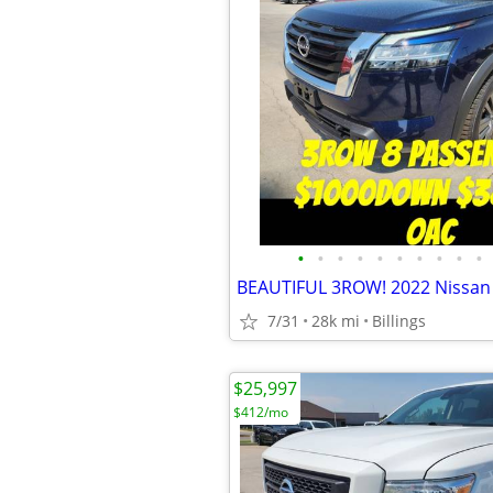
•
•
•
•
•
•
•
•
•
•
7/31
28k mi
Billings
$25,997
$412/mo