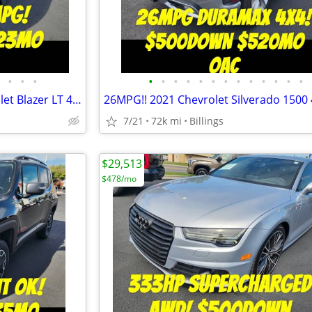
•
•
•
•
•
•
•
•
•
•
•
•
•
•
•
•
NICE SUV! 27MPG! 2021 Chevrolet Blazer LT 4WD $500Down $323mo OAC
7/21
72k mi
Billings
$29,513
$478/mo