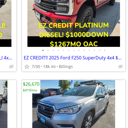
•
•
•
•
•
•
•
•
•
•
•
•
•
EZ CREDIT! 2020 GMC Sierra 1500 DENALI 4x4 $1000Down $588mo OAC
EZ CREDIT!! 2025 Ford F250 SuperDuty 4x4 $1000Down $1267mo OAC
7/30
18k mi
Billings
$26,670
$419/mo