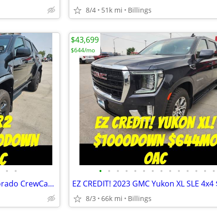
8/4
51k mi
Billings
$43,699
$644/mo
•
•
•
•
•
•
•
•
•
•
•
•
•
•
•
•
EZ CREDIT! 2019 Chevrolet Colorado CrewCab ZR2 4x4 $1000Down $456mo OA
8/3
66k mi
Billings