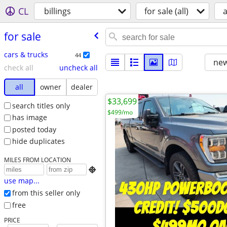
CL
billings
for sale (all)
a
for sale
cars & trucks
44
new
check all
uncheck all
all
owner
dealer
$33,699
search titles only
$499/mo
has image
posted today
hide duplicates
MILES FROM LOCATION

use map...
from this seller only
free
PRICE