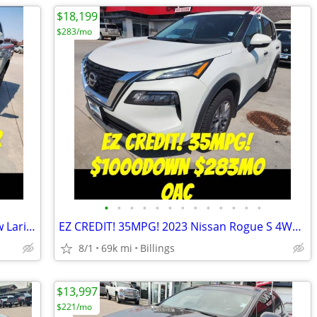
$18,199
$283/mo
•
•
•
•
•
•
•
•
•
•
•
•
•
EZ CREDIT! 2021 Ford Ranger SuperCrew Lariat 4x4 $1000Down $440mo OAC
EZ CREDIT! 35MPG! 2023 Nissan Rogue S 4WD $1000Down $283MO OAC!
8/1
69k mi
Billings
$13,997
$221/mo