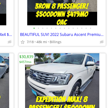
•
•
•
•
•
•
•
•
•
•
•
•
•
•
26MPG!! 2021 Chevrolet Silverado 1500 4x4 $500Down $520mo OAC
BEAUTIFUL SUV! 2022 Subaru Ascent Premium 4WD $500Down $419mo OAC
7/18
48k mi
Billings
$30,839
$457/mo