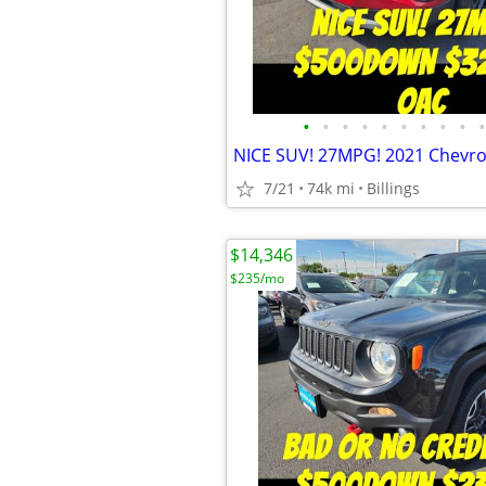
•
•
•
•
•
•
•
•
•
•
7/21
74k mi
Billings
$14,346
$235/mo