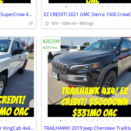
•
•
•
•
•
•
•
•
•
•
•
•
•
•
•
POWERBOOST! 2022 Ford F150 SuperCrew 4x4 $500Down $499mo OAC
8/5
106k mi
Billings
$20,599
$331/mo
•
•
•
•
•
•
•
•
•
•
•
•
•
•
•
•
EZ CREDIT! 2024 Nissan Frontier KingCab 4x4 $500Down $441/mo OAC