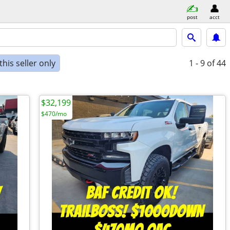
post
acct
his seller only
1 - 9
of 44
$32,199
$470/mo