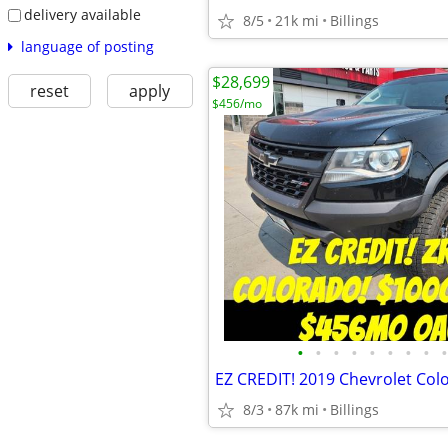
delivery available
8/5
21k mi
Billings
language of posting
$28,699
reset
apply
$456/mo
•
•
•
•
•
•
•
•
•
8/3
87k mi
Billings