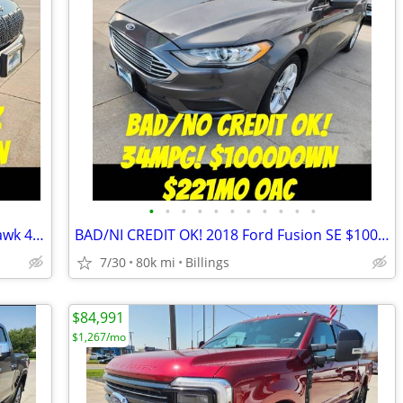
•
•
•
•
•
•
•
•
•
•
•
TRAILHAWK! 2019 Jeep Cherokee TrailHawk 4x4 $1000Down $379mo OAC
BAD/NI CREDIT OK! 2018 Ford Fusion SE $1000Down $221mo OAC
7/30
80k mi
Billings
$84,991
$1,267/mo