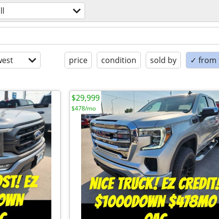
ll
est
price
condition
sold by
✓ from t
$29,999
$478/mo