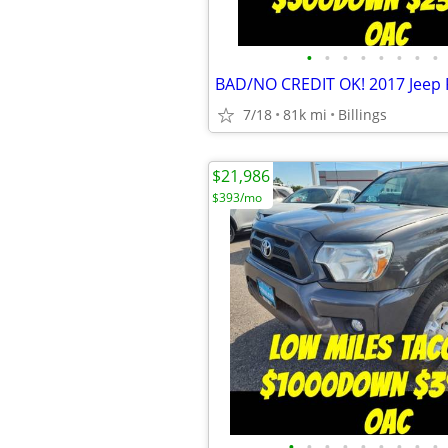
•
•
•
•
•
•
•
•
7/18
81k mi
Billings
$21,986
$393/mo
•
•
•
•
•
•
•
•
•