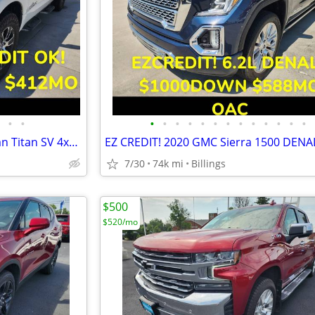
•
•
•
•
•
•
•
•
•
•
•
•
•
•
•
BAD/NO CREDIT OK! 2022 Nissan Titan SV 4x4 $1000Down $412mo OAC
7/30
74k mi
Billings
$500
$520/mo