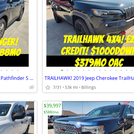
•
•
•
•
•
•
•
•
•
•
•
•
•
•
•
•
•
•
BEAUTIFUL 3ROW! 2022 Nissan Pathfinder S 4WD $1000Down $388mo OAC
7/31
53k mi
Billings
$39,997
$588/mo