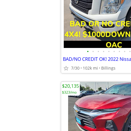
•
•
•
•
•
•
•
•
•
7/30
102k mi
Billings
$20,135
$323/mo