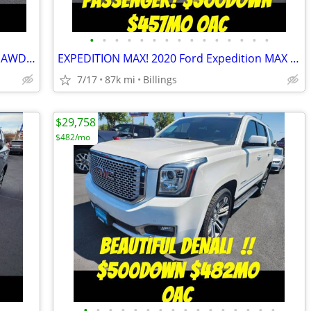
•
•
•
•
•
•
•
•
•
•
•
•
•
•
•
SUPERCHARGED! 2017 Audi A7 Prestige AWD $500Down $478mo OAC
EXPEDITION MAX! 2020 Ford Expedition MAX 4x4 $500Down $457mo OAC
7/17
87k mi
Billings
$29,758
$482/mo
•
•
•
•
•
•
•
•
•
•
•
•
•
•
•
•