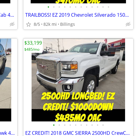
•
•
•
•
•
•
•
•
•
•
•
•
EZ CREDIT! 2021 GMC Sierra 1500 CrewCab 4x4 $1000Down $478mo OAC
TRAILBOSS! EZ 2019 Chevrolet Silverado 1500 4x4 $1000Down $470mo OAC
8/5
82k mi
Billings
$33,199
$485/mo
•
•
•
•
•
•
•
•
•
•
TRAILHAWK! 2019 Jeep Cherokee TrailHawk 4x4 $500Down $331mo OAC
EZ CREDIT! 2018 GMC SIERRA 2500HD CrewCab 4x4 $1000Down $485mo OAC