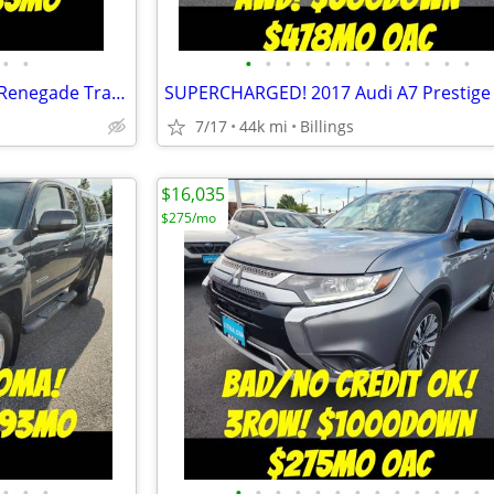
•
•
•
•
•
•
•
•
•
•
•
•
•
•
BAD/NO CREDIT OK! 2017 Jeep Renegade TrailHawk 4x4 $500Down $235mo OAC
7/17
44k mi
Billings
$16,035
$275/mo
•
•
•
•
•
•
•
•
•
•
•
•
•
•
•
•