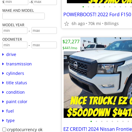
-
$
$
•
•
•
•
•
•
•
•
•
•
MAKE AND MODEL
6h ago
70k mi
Billings
MODEL YEAR
-
ODOMETER
$27,277
-
$441/mo
drive
transmission
cylinders
title status
condition
paint color
fuel
type
•
•
•
•
•
•
•
•
cryptocurrency ok