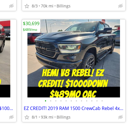
8/3
70k mi
Billings
$30,699
$489/mo
•
•
•
•
•
•
•
•
•
•
•
•
EZ CREDIT! 2023 GMC Yukon XL SLE 4x4 $1000Down $644mo OAC
EZ CREDIT! 2019 RAM 1500 CrewCab Rebel 4x4 $1000Down $489mo OAC
8/1
93k mi
Billings