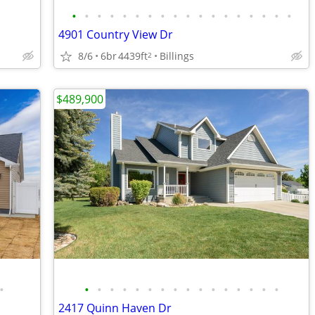
•
•
•
•
•
•
•
•
•
•
•
•
•
•
•
•
•
•
4901 Country View Dr
8/6
6br
4439ft
Billings
2
$489,900
•
•
•
•
•
•
•
•
•
•
•
•
•
•
•
•
•
2417 Quinn Haven Dr