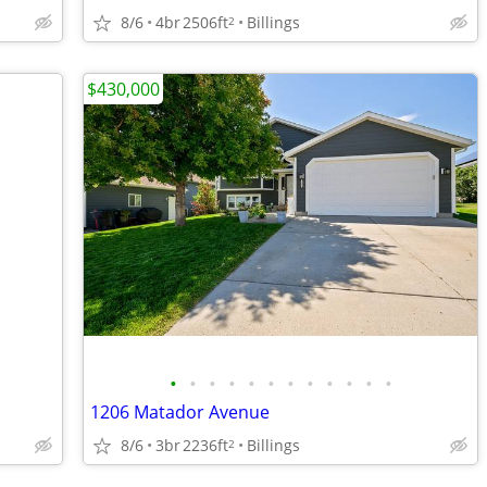
8/6
4br
2506ft
Billings
2
$430,000
•
•
•
•
•
•
•
•
•
•
•
•
1206 Matador Avenue
8/6
3br
2236ft
Billings
2