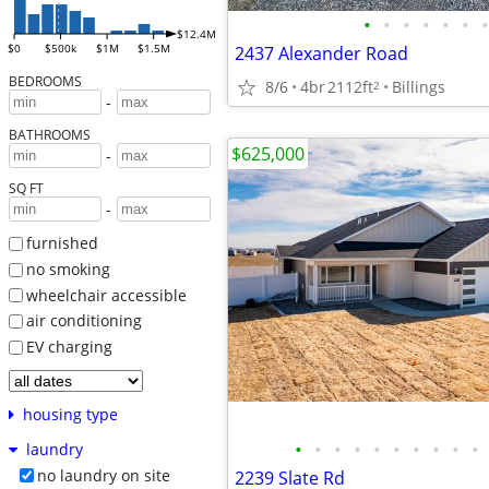
•
•
•
•
•
•
•
$12.4M
$0
$500k
$1M
$1.5M
2437 Alexander Road
BEDROOMS
8/6
4br
2112ft
Billings
2
-
BATHROOMS
$625,000
-
SQ FT
-
furnished
no smoking
wheelchair accessible
air conditioning
EV charging
housing type
•
•
•
•
•
•
•
•
•
•
laundry
no laundry on site
2239 Slate Rd