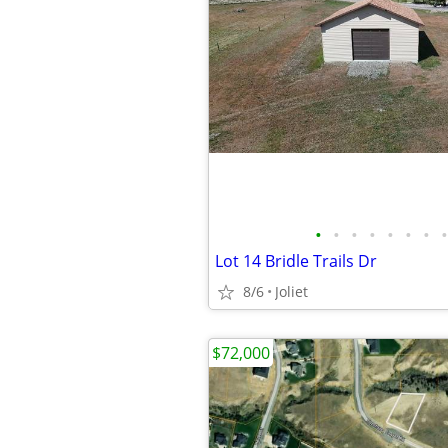
•
•
•
•
•
•
•
•
Lot 14 Bridle Trails Dr
8/6
Joliet
$72,000