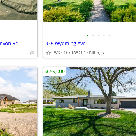
•
•
•
•
•
anyon Rd
338 Wyoming Ave
8/6
1br
1882ft
Billings
2
$659,000