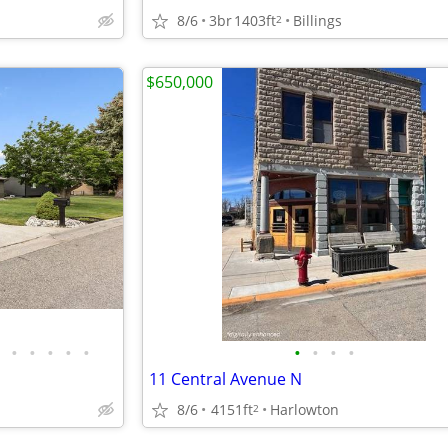
8/6
3br
1403ft
Billings
2
$650,000
•
•
•
•
•
•
•
•
•
11 Central Avenue N
8/6
4151ft
Harlowton
2