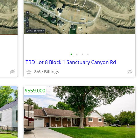
•
•
•
•
TBD Lot 8 Block 1 Sanctuary Canyon Rd
8/6
Billings
$559,000