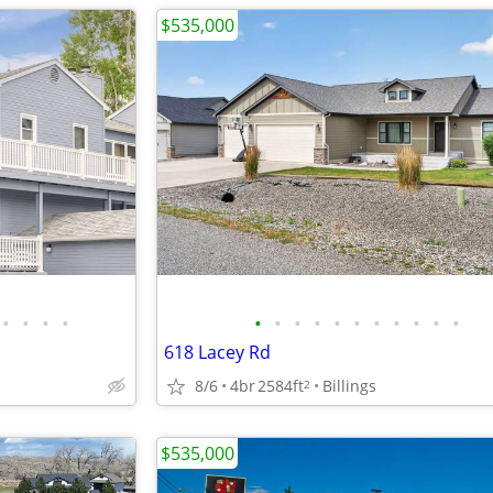
$535,000
•
•
•
•
•
•
•
•
•
•
•
•
•
•
•
618 Lacey Rd
8/6
4br
2584ft
Billings
2
$535,000