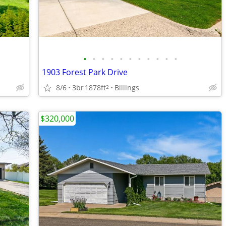
•
•
•
•
•
•
•
•
•
•
•
1903 Forest Park Drive
8/6
3br
1878ft
Billings
2
$320,000