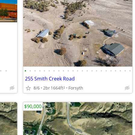
•
•
•
•
•
•
•
•
•
•
•
•
•
•
•
•
•
•
•
•
•
•
•
•
•
255 Smith Creek Road
8/6
2br
1664ft
Forsyth
2
$90,000