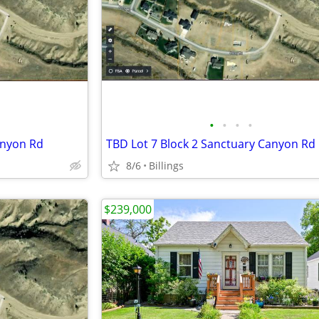
•
•
•
•
anyon Rd
TBD Lot 7 Block 2 Sanctuary Canyon Rd
8/6
Billings
$239,000