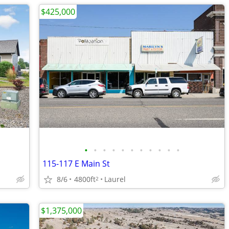
$425,000
•
•
•
•
•
•
•
•
•
•
•
115-117 E Main St
8/6
4800ft
Laurel
2
$1,375,000