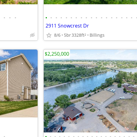
•
•
•
•
•
•
•
•
•
•
•
•
•
•
•
•
•
•
•
•
•
2911 Snowcrest Dr
8/6
5br
3328ft
Billings
2
$2,250,000
•
•
•
•
•
•
•
•
•
•
•
•
•
•
•
•
•
•
•
•
•