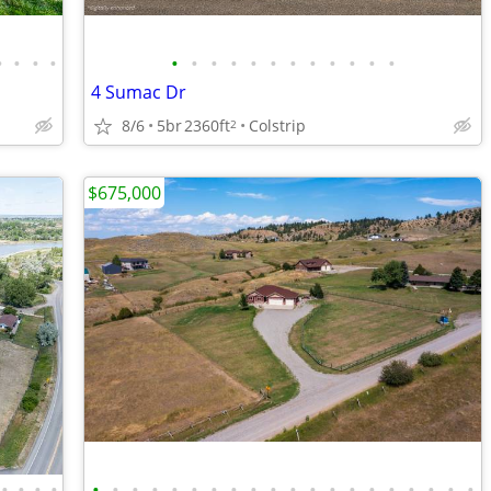
•
•
•
•
•
•
•
•
•
•
•
•
•
•
•
•
4 Sumac Dr
8/6
5br
2360ft
Colstrip
2
$675,000
•
•
•
•
•
•
•
•
•
•
•
•
•
•
•
•
•
•
•
•
•
•
•
•