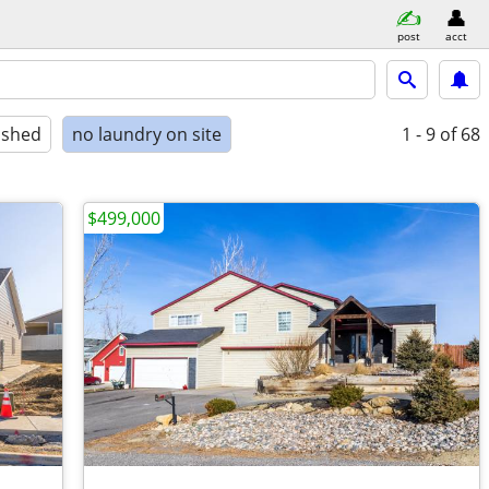
post
acct
ished
no laundry on site
1 - 9
of 68
$499,000