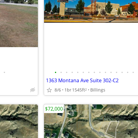
•
•
•
•
•
•
•
•
•
•
•
•
•
•
•
•
1363 Montana Ave Suite 302-C2
8/6
1br
1545ft
Billings
2
$72,000