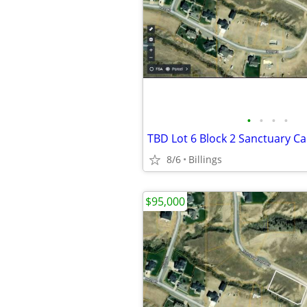
•
•
•
•
TBD Lot 6 Block 2 Sanctuary C
8/6
Billings
$95,000