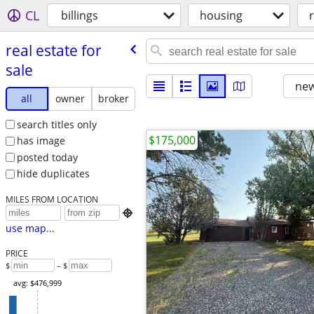
CL
billings
housing
r
real estate for
sale
new
all
owner
broker
search titles only
$175,000
has image
posted today
hide duplicates
MILES FROM LOCATION

use map...
PRICE
$
– $
avg: $476,999