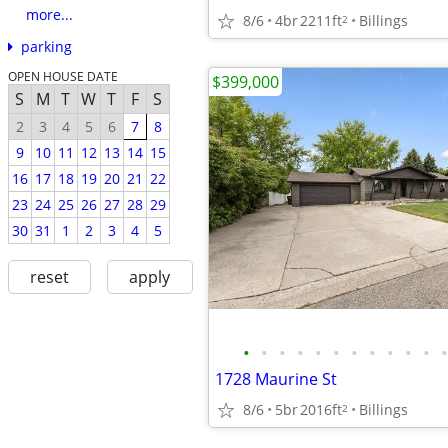
more...
8/6
4br
2211ft
Billings
2
parking
OPEN HOUSE DATE
$399,000
S
M
T
W
T
F
S
2
3
4
5
6
7
8
9
10
11
12
13
14
15
16
17
18
19
20
21
22
23
24
25
26
27
28
29
30
31
1
2
3
4
5
reset
apply
•
•
•
•
•
•
•
•
•
•
•
•
1728 Maurine St
8/6
5br
2016ft
Billings
2