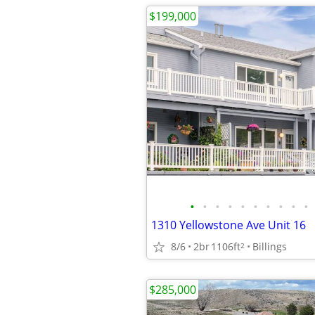
$199,000
•
•
•
•
•
•
•
•
•
•
1310 Yellowstone Ave Unit 16
8/6
2br
1106ft
Billings
2
$285,000