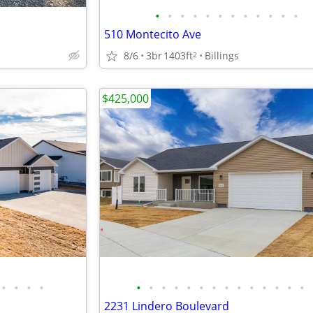
•
•
•
•
•
•
•
•
•
•
•
•
510 Montecito Ave
8/6
3br
1403ft
Billings
2
$425,000
•
•
•
•
•
•
•
•
•
•
•
•
•
•
•
•
•
•
2231 Lindero Boulevard