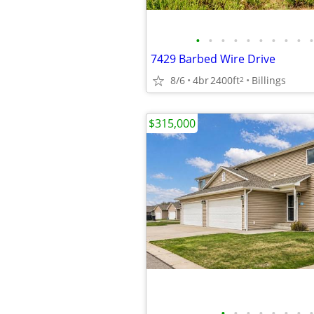
•
•
•
•
•
•
•
•
•
•
7429 Barbed Wire Drive
8/6
4br
2400ft
Billings
2
$315,000
•
•
•
•
•
•
•
•