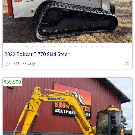
•
•
•
•
•
•
•
•
•
•
•
•
•
•
•
•
2022 Bobcat T 770 Skid Steer
7/22
Cody
$59,500