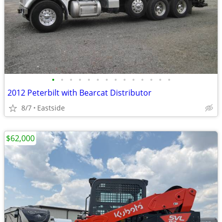
•
•
•
•
•
•
•
•
•
•
•
•
•
•
2012 Peterbilt with Bearcat Distributor
8/7
Eastside
$62,000