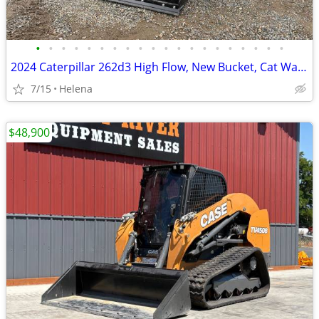
•
•
•
•
•
•
•
•
•
•
•
•
•
•
•
•
•
•
•
•
2024 Caterpillar 262d3 High Flow, New Bucket, Cat Warranty
7/15
Helena
$48,900