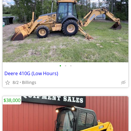
•
•
•
Deere 410G (Low Hours)
8/2
Billings
$38,000