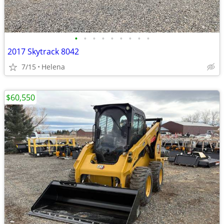
•
•
•
•
•
•
•
•
•
2017 Skytrack 8042
7/15
Helena
$60,550