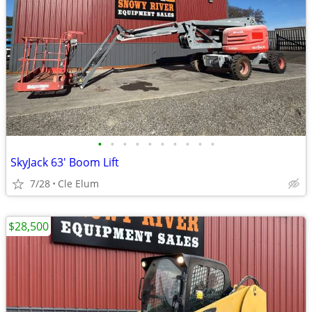
•
•
•
•
•
•
•
•
•
•
SkyJack 63' Boom Lift
7/28
Cle Elum
$28,500