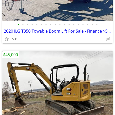
•
•
•
•
•
•
•
•
•
•
•
•
•
•
•
•
•
•
2020 JLG T350 Towable Boom Lift For Sale - Finance $509 Per Mo*
7/19
$45,000