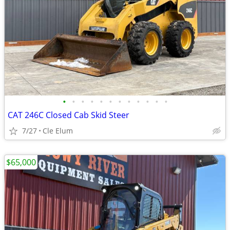
•
•
•
•
•
•
•
•
•
•
•
•
CAT 246C Closed Cab Skid Steer
7/27
Cle Elum
$65,000