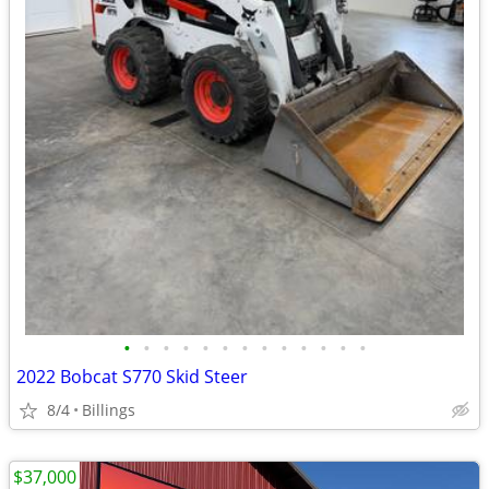
•
•
•
•
•
•
•
•
•
•
•
•
•
2022 Bobcat S770 Skid Steer
8/4
Billings
$37,000