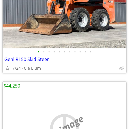
•
•
•
•
•
•
•
•
•
•
•
Gehl R150 Skid Steer
7/24
Cle Elum
$44,250
no image