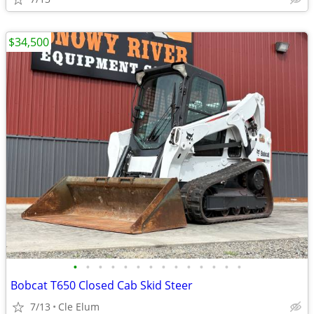
$34,500
•
•
•
•
•
•
•
•
•
•
•
•
•
•
Bobcat T650 Closed Cab Skid Steer
7/13
Cle Elum