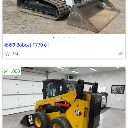
•
•
•
•
•
ꙮꙮо꙯ Bobcat T770 о꙰
8/4
$41,000