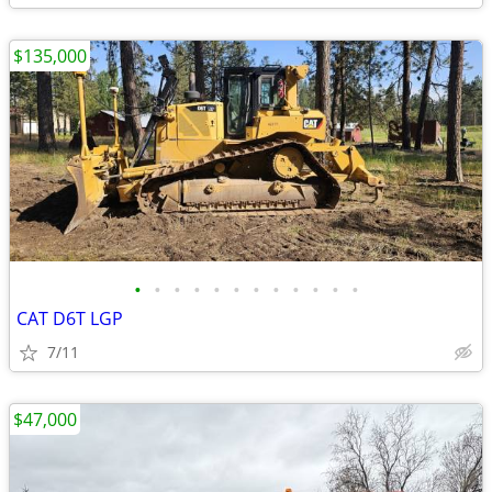
$135,000
•
•
•
•
•
•
•
•
•
•
•
•
CAT D6T LGP
7/11
$47,000