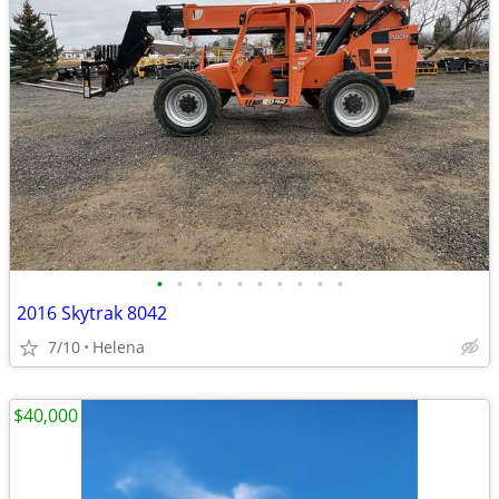
•
•
•
•
•
•
•
•
•
•
2016 Skytrak 8042
7/10
Helena
$40,000