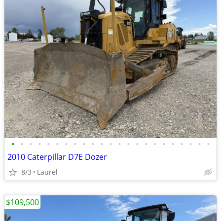
•
•
•
•
•
•
•
•
•
•
•
•
•
•
•
•
•
•
•
•
•
•
•
2010 Caterpillar D7E Dozer
8/3
Laurel
$109,500