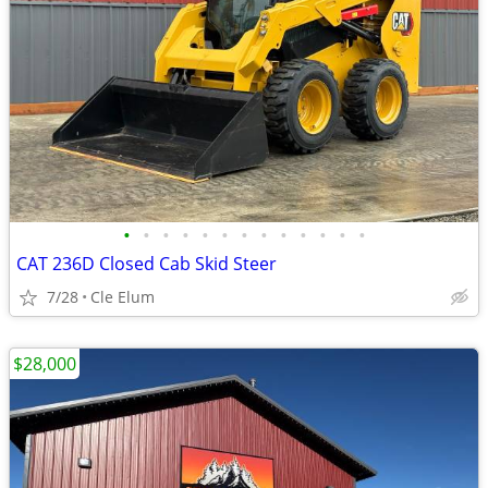
•
•
•
•
•
•
•
•
•
•
•
•
•
CAT 236D Closed Cab Skid Steer
7/28
Cle Elum
$28,000