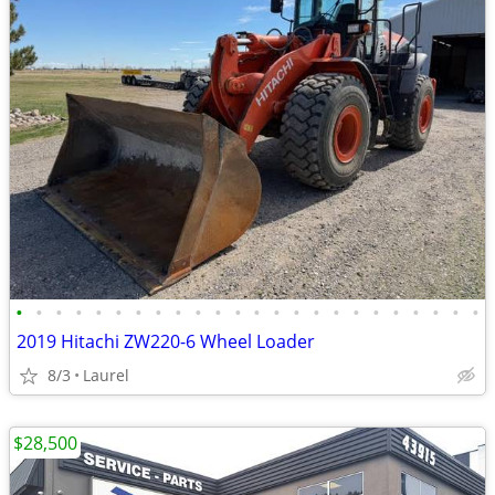
•
•
•
•
•
•
•
•
•
•
•
•
•
•
•
•
•
•
•
•
•
•
•
•
2019 Hitachi ZW220-6 Wheel Loader
8/3
Laurel
$28,500