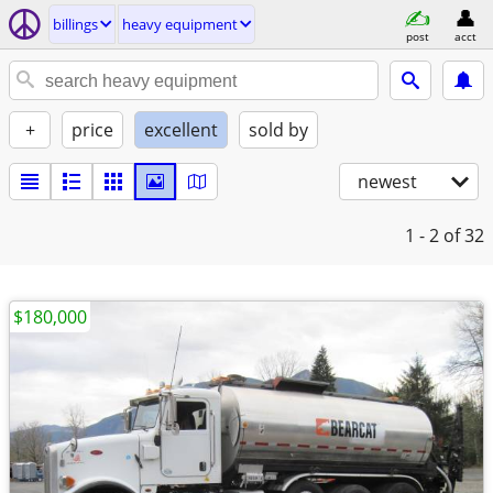
billings
heavy equipment
post
acct
+
price
excellent
sold by
newest
1 - 2
of 32
$180,000