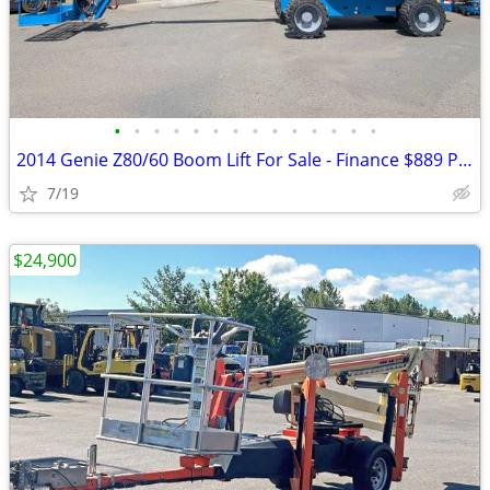
•
•
•
•
•
•
•
•
•
•
•
•
•
•
2014 Genie Z80/60 Boom Lift For Sale - Finance $889 Per Mo*
7/19
$24,900