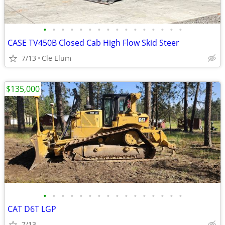
•
•
•
•
•
•
•
•
•
•
•
•
•
•
•
•
CASE TV450B Closed Cab High Flow Skid Steer
7/13
Cle Elum
$135,000
•
•
•
•
•
•
•
•
•
•
•
•
•
•
•
•
CAT D6T LGP
7/13