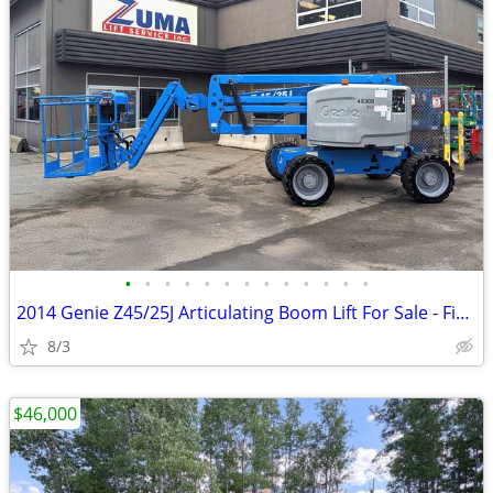
•
•
•
•
•
•
•
•
•
•
•
•
•
2014 Genie Z45/25J Articulating Boom Lift For Sale - Finance $589 Mo*
8/3
$46,000