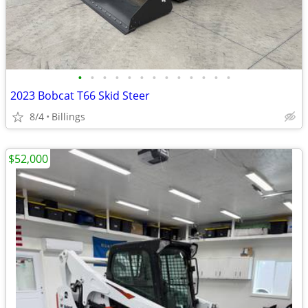
•
•
•
•
•
•
•
•
•
•
•
•
•
2023 Bobcat T66 Skid Steer
8/4
Billings
$52,000