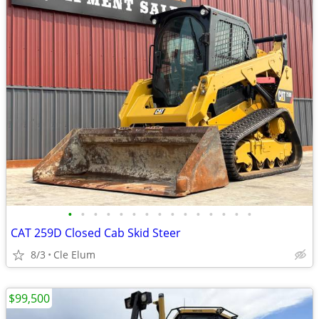
•
•
•
•
•
•
•
•
•
•
•
•
•
•
•
CAT 259D Closed Cab Skid Steer
8/3
Cle Elum
$99,500