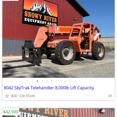
•
•
•
•
•
•
•
•
•
•
8042 SkyTrak Telehandler 8,000lb Lift Capacity
8/4
Cle Elum
$42,500