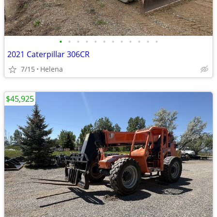
•
•
•
•
•
•
•
•
•
•
•
•
2021 Caterpillar 306CR
7/15
Helena
$45,925