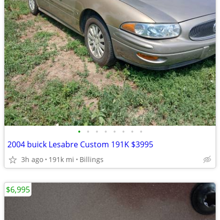
•
•
•
•
•
•
•
•
2004 buick Lesabre Custom 191K $3995
3h ago
191k mi
Billings
$6,995