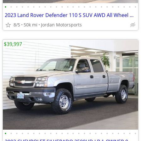
•
•
•
•
•
•
•
•
•
•
•
•
•
•
•
•
•
•
•
•
•
•
•
•
2023 Land Rover Defender 110 S SUV AWD All Wheel Drive
8/5
50k mi
Jordan Motorsports
$39,997
•
•
•
•
•
•
•
•
•
•
•
•
•
•
•
•
•
•
•
•
•
•
•
•