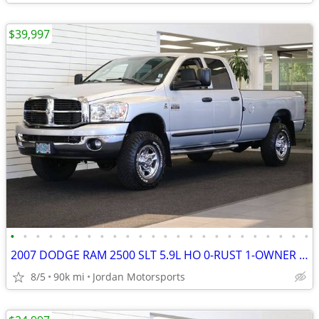
$39,997
•
•
•
•
•
•
•
•
•
•
•
•
•
•
•
•
•
•
•
•
•
•
•
•
2007 DODGE RAM 2500 SLT 5.9L HO 0-RUST 1-OWNER 89K 3500 2006 2005 2004
8/5
90k mi
Jordan Motorsports