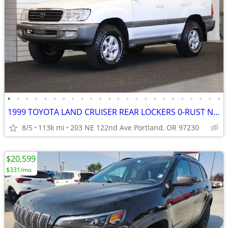
•
•
•
•
•
•
•
•
•
•
•
•
•
•
•
•
•
•
•
•
•
•
•
•
1999 TOYOTA LAND CRUISER REAR LOCKERS 0-RUST NEW TB OME LIFT 2000 2001
8/5
113k mi
203 NE 122nd Ave Portland, OR 97230
$20,599
$331/mo