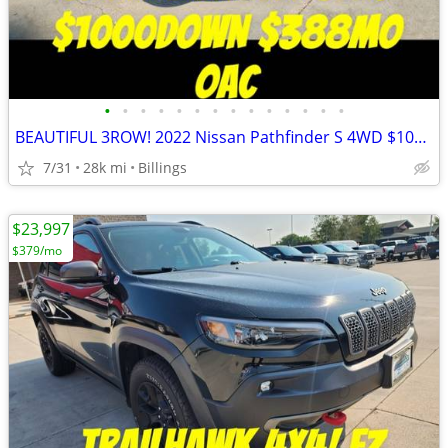
•
•
•
•
•
•
•
•
•
•
•
•
•
•
BEAUTIFUL 3ROW! 2022 Nissan Pathfinder S 4WD $1000Down $388mo OAC
7/31
28k mi
Billings
$23,997
$379/mo