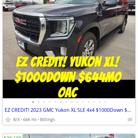
•
•
•
•
•
•
•
•
•
•
•
•
•
•
EZ CREDIT! 2023 GMC Yukon XL SLE 4x4 $1000Down $644mo OAC
8/3
66k mi
Billings