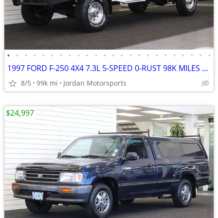
•
•
•
•
•
•
•
•
•
•
•
•
•
•
•
•
•
•
•
•
•
•
•
•
1997 FORD F-250 4X4 7.3L 5-SPEED 0-RUST 98K MILES F250 F350 1996 1995
8/5
99k mi
Jordan Motorsports
$24,997