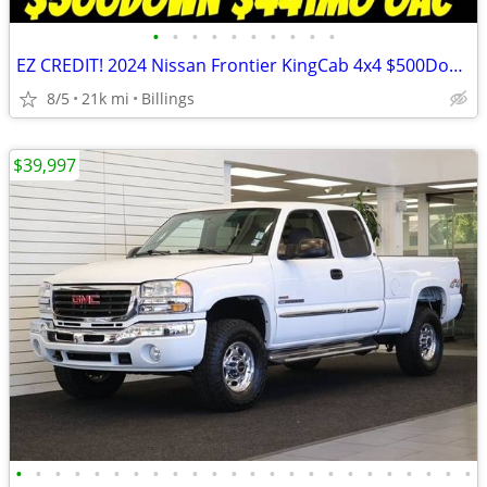
•
•
•
•
•
•
•
•
•
•
EZ CREDIT! 2024 Nissan Frontier KingCab 4x4 $500Down $441/mo OAC
8/5
21k mi
Billings
$39,997
•
•
•
•
•
•
•
•
•
•
•
•
•
•
•
•
•
•
•
•
•
•
•
•