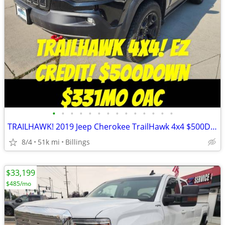
•
•
•
•
•
•
•
•
•
•
•
•
•
•
TRAILHAWK! 2019 Jeep Cherokee TrailHawk 4x4 $500Down $331mo OAC
8/4
51k mi
Billings
$33,199
$485/mo