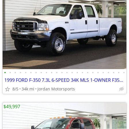
•
•
•
•
•
•
•
•
•
•
•
•
•
•
•
•
•
•
•
•
•
•
•
•
1999 FORD F-350 7.3L 6-SPEED 34K MLS 1-OWNER F350 F250 2000 2001 2002
8/5
34k mi
Jordan Motorsports
$49,997