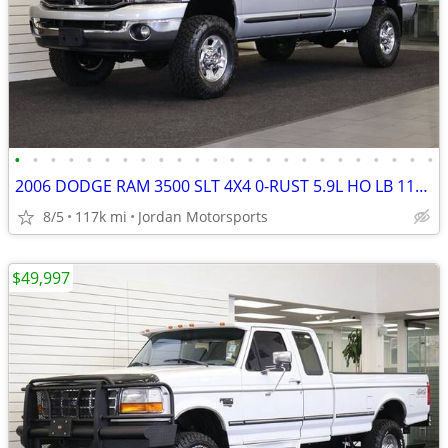
•
•
•
•
•
•
•
•
•
•
•
•
•
•
•
•
•
•
•
•
•
•
•
•
2006 DODGE RAM 3500 SLT 4X4 0-RUST 5.9L HO LB 117K 2500 2007 2005 2004
8/5
117k mi
Jordan Motorsports
$49,997