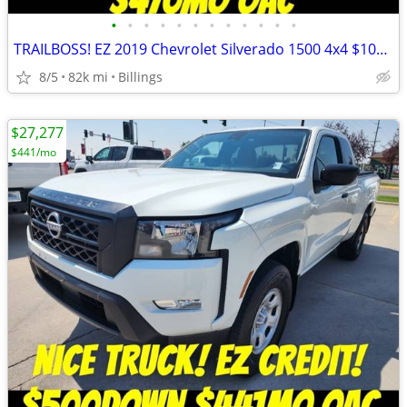
•
•
•
•
•
•
•
•
•
•
•
•
TRAILBOSS! EZ 2019 Chevrolet Silverado 1500 4x4 $1000Down $470mo OAC
8/5
82k mi
Billings
$27,277
$441/mo