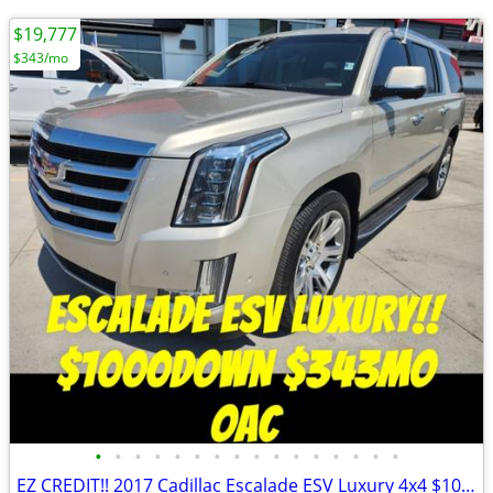
$19,777
$343/mo
•
•
•
•
•
•
•
•
•
•
•
•
•
•
•
•
EZ CREDIT!! 2017 Cadillac Escalade ESV Luxury 4x4 $1000Down $343mo OAC