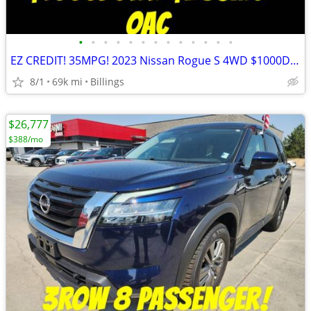
•
•
•
•
•
•
•
•
•
•
•
•
•
EZ CREDIT! 35MPG! 2023 Nissan Rogue S 4WD $1000Down $283MO OAC!
8/1
69k mi
Billings
$26,777
$388/mo