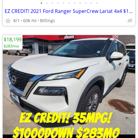
•
•
•
•
•
•
•
•
•
•
•
EZ CREDIT! 2021 Ford Ranger SuperCrew Lariat 4x4 $1000Down $440mo OAC
8/1
60k mi
Billings
$18,199
$283/mo