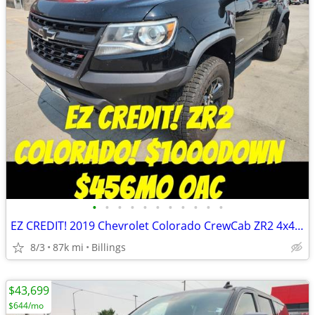
•
•
•
•
•
•
•
•
•
•
•
EZ CREDIT! 2019 Chevrolet Colorado CrewCab ZR2 4x4 $1000Down $456mo OA
8/3
87k mi
Billings
$43,699
$644/mo