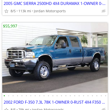
2005 GMC SIERRA 2500HD 4X4 DURAMAX 1-OWNER 0-RUST silverado 2006 2004
8/5
113k mi
Jordan Motorsports
$55,997
•
•
•
•
•
•
•
•
•
•
•
•
•
•
•
•
•
•
•
•
•
•
•
•
2002 FORD F-350 7.3L 78K 1-OWNER 0-RUST 4X4 F350 F250 2003 2001 2000
8/5
79k mi
Jordan Motorsports