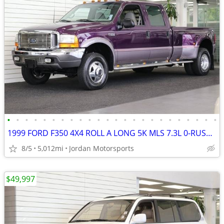
•
•
•
•
•
•
•
•
•
•
•
•
•
•
•
•
•
•
•
•
•
•
•
•
1999 FORD F350 4X4 ROLL A LONG 5K MLS 7.3L 0-RUST F-350 2000 2001 2002
8/5
5,012mi
Jordan Motorsports
$49,997