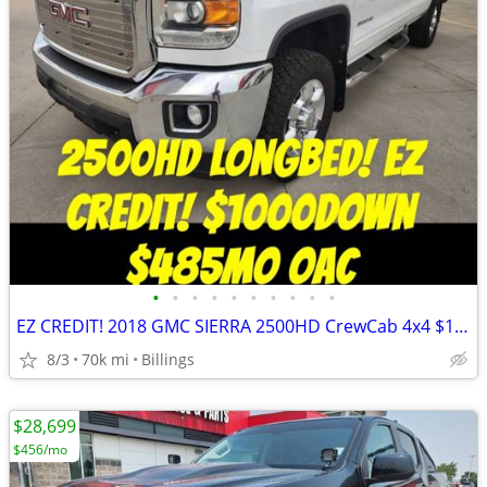
•
•
•
•
•
•
•
•
•
•
EZ CREDIT! 2018 GMC SIERRA 2500HD CrewCab 4x4 $1000Down $485mo OAC
8/3
70k mi
Billings
$28,699
$456/mo