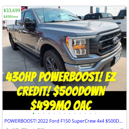
$33,699
$499/mo
•
•
•
•
•
•
•
•
•
•
•
•
•
POWERBOOST! 2022 Ford F150 SuperCrew 4x4 $500Down $499mo OAC