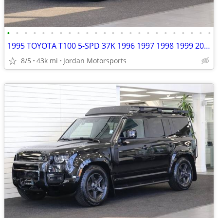
•
•
•
•
•
•
•
•
•
•
•
•
•
•
•
•
•
•
•
•
•
•
•
•
1995 TOYOTA T100 5-SPD 37K 1996 1997 1998 1999 2000 2001 tundra tacoma
8/5
43k mi
Jordan Motorsports