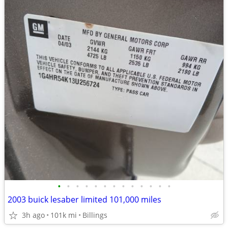
•
•
•
•
•
•
•
•
•
•
•
•
•
2003 buick lesaber limited 101,000 miles
3h ago
101k mi
Billings