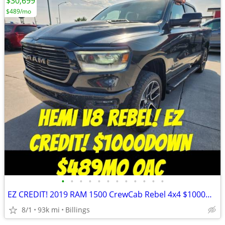
$30,699
$489/mo
•
•
•
•
•
•
•
•
•
•
•
•
EZ CREDIT! 2019 RAM 1500 CrewCab Rebel 4x4 $1000Down $489mo OAC
8/1
93k mi
Billings