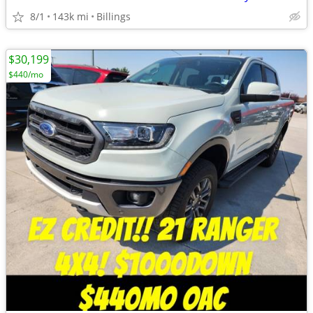
8/1
143k mi
Billings
$30,199
$440/mo