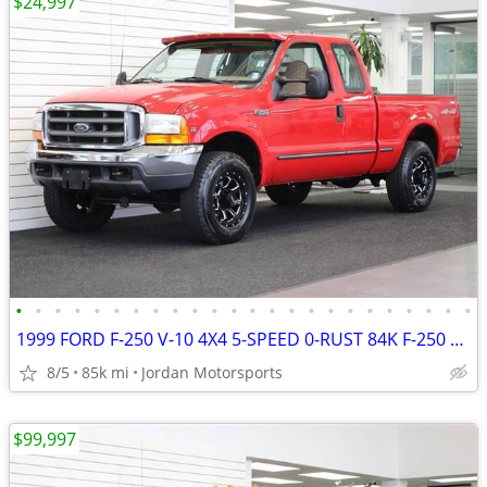
$24,997
•
•
•
•
•
•
•
•
•
•
•
•
•
•
•
•
•
•
•
•
•
•
•
•
1999 FORD F-250 V-10 4X4 5-SPEED 0-RUST 84K F-250 F350 2000 2001 2002
8/5
85k mi
Jordan Motorsports
$99,997