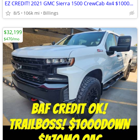
EZ CREDIT! 2021 GMC Sierra 1500 CrewCab 4x4 $1000Down $478mo OAC
8/5
106k mi
Billings
$32,199
$470/mo