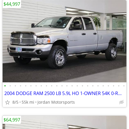
$44,997
•
•
•
•
•
•
•
•
•
•
•
•
•
•
•
•
•
•
•
•
•
•
•
•
2004 DODGE RAM 2500 LB 5.9L HO 1-OWNER 54K 0-RUST 3500 2005 2006 2007
8/5
55k mi
Jordan Motorsports
$64,997