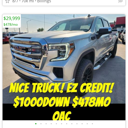
8/7
70k mi
Billings
$29,999
$478/mo
•
•
•
•
•
•
•
•
•
•
•
•