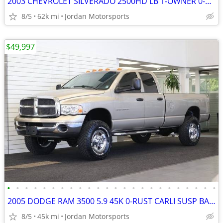
2003 CHEVROLET SILVERADO 2500HD LB 1-OWNER 0-RUST 8.1L 2004 2005 2006
8/5
62k mi
Jordan Motorsports
$49,997
•
•
•
•
•
•
•
•
•
•
•
•
•
•
•
•
•
•
•
•
•
•
•
•
2005 DODGE RAM 3500 5.9 45K 0-RUST CARLI SUSP BANKS PKG 2500 2006 2007
8/5
45k mi
Jordan Motorsports