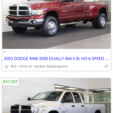
•
•
•
•
•
•
•
•
•
•
•
•
•
•
•
•
•
•
•
•
•
•
•
•
2003 DODGE RAM 3500 DUALLY 4X4 5.9L HO 6-SPEED 1-OWNER 2004 2005 2006
8/5
101k mi
Jordan Motorsports
$37,997