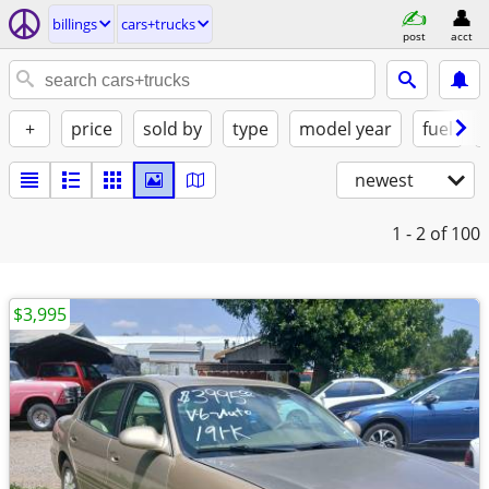
billings
cars+trucks
post
acct
+
price
sold by
type
model year
fuel
newest
1 - 2
of 100
$3,995