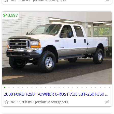
$43,997
•
•
•
•
•
•
•
•
•
•
•
•
•
•
•
•
•
•
•
•
•
•
•
•
2000 FORD F250 1-OWNER 0-RUST 7.3L LB F-250 F350 1999 2001 2002 2003
8/5
130k mi
Jordan Motorsports