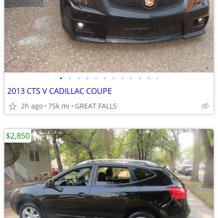
•
•
•
•
•
•
•
•
•
•
•
•
2013 CTS V CADILLAC COUPE
2h ago
75k mi
GREAT FALLS
$2,850