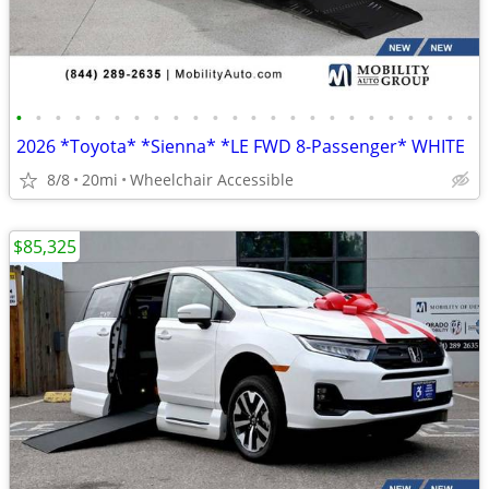
•
•
•
•
•
•
•
•
•
•
•
•
•
•
•
•
•
•
•
•
•
•
•
•
2026 *Toyota* *Sienna* *LE FWD 8-Passenger* WHITE
8/8
20mi
Wheelchair Accessible
$85,325