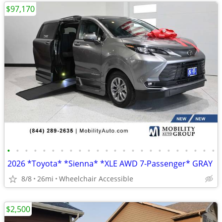
$97,170
•
•
•
•
•
•
•
•
•
•
•
•
•
•
•
•
•
•
•
•
•
•
•
•
2026 *Toyota* *Sienna* *XLE AWD 7-Passenger* GRAY
8/8
26mi
Wheelchair Accessible
$2,500