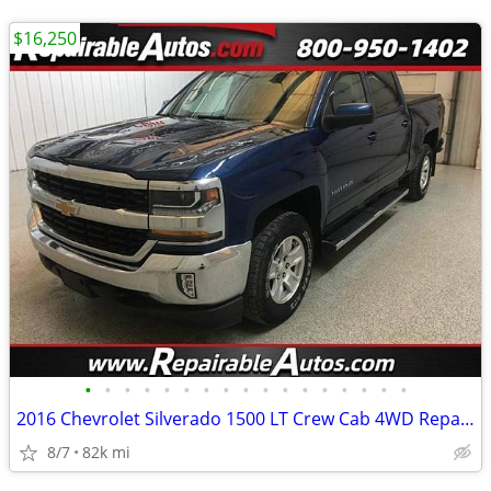
$16,250
•
•
•
•
•
•
•
•
•
•
•
•
•
•
•
•
•
2016 Chevrolet Silverado 1500 LT Crew Cab 4WD Repairable Hail Damage
8/7
82k mi