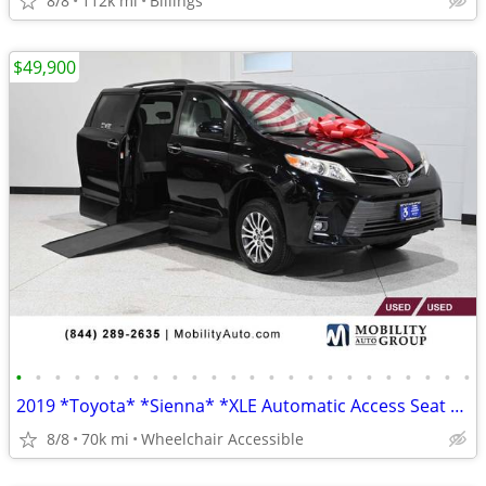
8/8
112k mi
Billings
$49,900
•
•
•
•
•
•
•
•
•
•
•
•
•
•
•
•
•
•
•
•
•
•
•
•
2019 *Toyota* *Sienna* *XLE Automatic Access Seat FWD 7
8/8
70k mi
Wheelchair Accessible