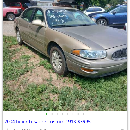
•
•
•
•
•
•
•
•
2004 buick Lesabre Custom 191K $3995