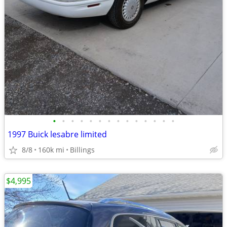
•
•
•
•
•
•
•
•
•
•
•
•
•
•
1997 Buick lesabre limited
8/8
160k mi
Billings
$4,995