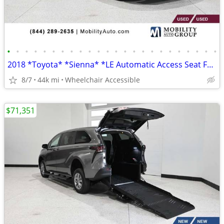
•
•
•
•
•
•
•
•
•
•
•
•
•
•
•
•
•
•
•
•
•
•
•
•
2018 *Toyota* *Sienna* *LE Automatic Access Seat FWD 7-
8/7
44k mi
Wheelchair Accessible
$71,351