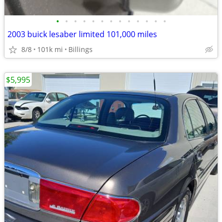
•
•
•
•
•
•
•
•
•
•
•
•
•
2003 buick lesaber limited 101,000 miles
8/8
101k mi
Billings
$5,995