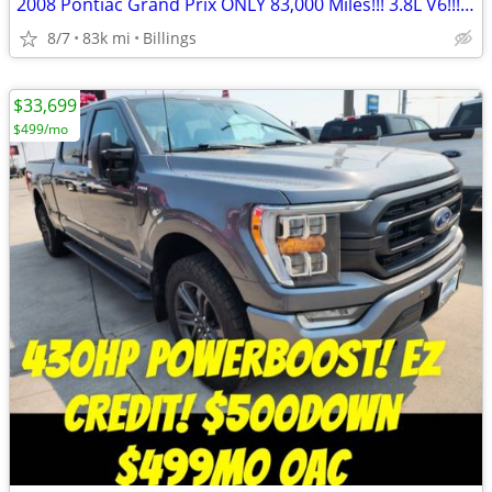
2008 Pontiac Grand Prix ONLY 83,000 Miles!!! 3.8L V6!!! NEW Tires!!!
8/7
83k mi
Billings
$33,699
$499/mo