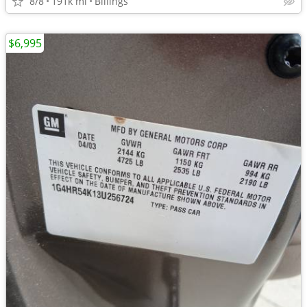
8/8
191k mi
Billings
$6,995