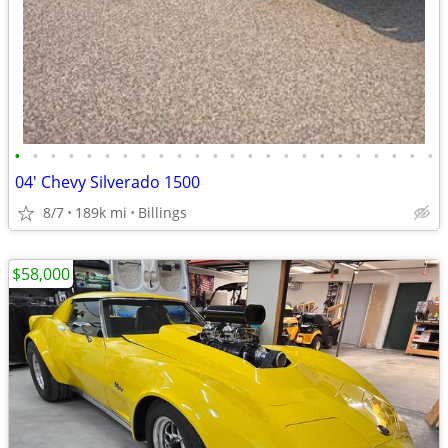
•
•
•
•
•
•
•
•
•
•
•
•
•
•
•
•
•
•
•
•
•
•
•
•
04' Chevy Silverado 1500
8/7
189k mi
Billings
$58,000