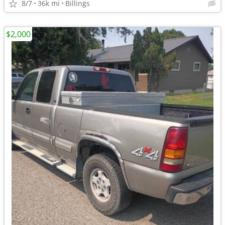
8/7
36k mi
Billings
$2,000