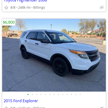
Toyota Highlander 2008
8/8
248k mi
Billings
$6,800
•
•
•
•
•
•
•
•
•
•
•
•
•
2015 Ford Explorer