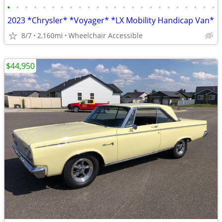
•
•
•
•
•
•
•
•
•
•
•
•
•
•
•
•
•
•
•
•
•
•
•
•
2023 *Chrysler* *Voyager* *LX Mobility Handicap Van*
8/7
2,160mi
Wheelchair Accessible
$44,950