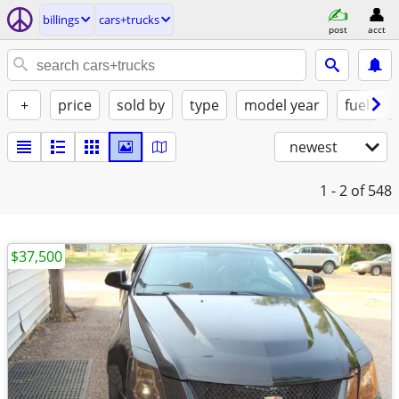
billings
cars+trucks
post
acct
+
price
sold by
type
model year
fuel
newest
1 - 2
of 548
$37,500