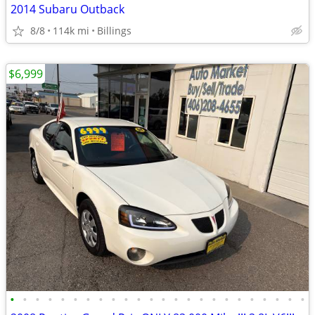
2014 Subaru Outback
8/8
114k mi
Billings
$6,999
•
•
•
•
•
•
•
•
•
•
•
•
•
•
•
•
•
•
•
•
•
•
•
•