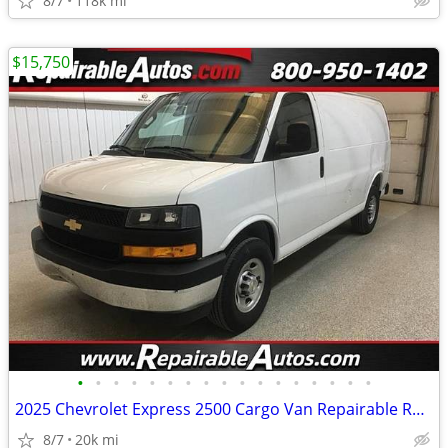
8/7
118k mi
$15,750
•
•
•
•
•
•
•
•
•
•
•
•
•
•
•
•
•
2025 Chevrolet Express 2500 Cargo Van Repairable Rear Damage
8/7
20k mi