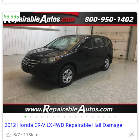
$9,995
•
•
•
•
•
•
•
•
•
•
•
•
•
•
•
•
•
2012 Honda CR-V LX 4WD Repairable Hail Damage
8/7
113k mi