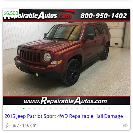
$6,500
•
•
•
•
•
•
•
•
•
•
•
•
•
•
•
•
•
2015 Jeep Patriot Sport 4WD Repairable Hail Damage
8/7
116k mi