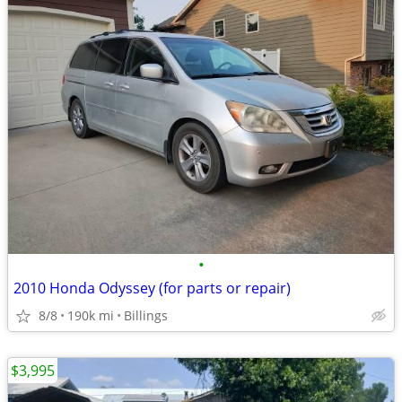
•
2010 Honda Odyssey (for parts or repair)
8/8
190k mi
Billings
$3,995