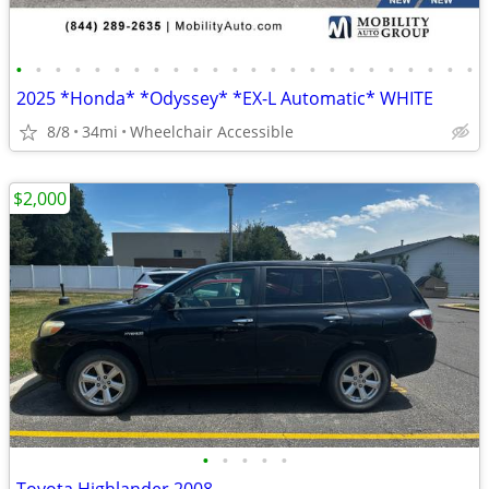
•
•
•
•
•
•
•
•
•
•
•
•
•
•
•
•
•
•
•
•
•
•
•
•
2025 *Honda* *Odyssey* *EX-L Automatic* WHITE
8/8
34mi
Wheelchair Accessible
$2,000
•
•
•
•
•