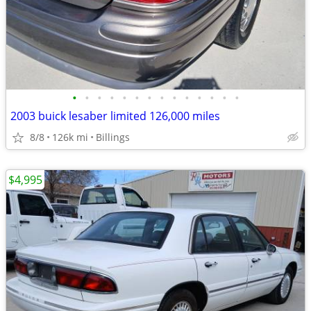
•
•
•
•
•
•
•
•
•
•
•
•
•
•
2003 buick lesaber limited 126,000 miles
8/8
126k mi
Billings
$4,995