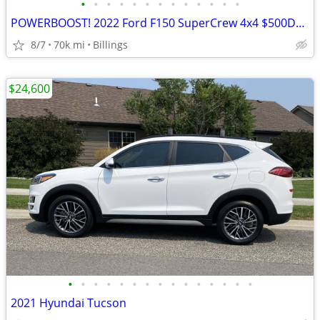
•
•
•
•
•
•
•
•
•
•
•
•
•
POWERBOOST! 2022 Ford F150 SuperCrew 4x4 $500Down $499mo OAC
8/7
70k mi
Billings
$24,600
•
•
•
•
•
•
•
•
•
•
•
•
•
•
•
2021 Hyundai Tucson