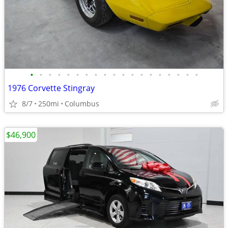
•
•
•
•
•
•
•
•
•
•
•
•
•
•
•
•
•
•
•
1976 Corvette Stingray
8/7
250mi
Columbus
$46,900