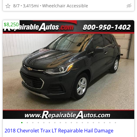
8/7
3,415mi
Wheelchair Accessible
$8,250
•
•
•
•
•
•
•
•
•
•
•
•
•
•
•
•
•
•
2018 Chevrolet Trax LT Repairable Hail Damage