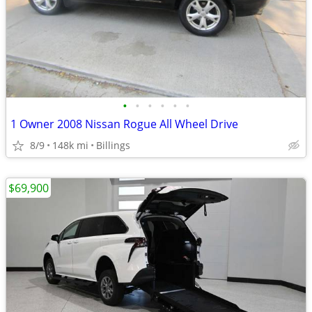
•
•
•
•
•
•
1 Owner 2008 Nissan Rogue All Wheel Drive
8/9
148k mi
Billings
$69,900