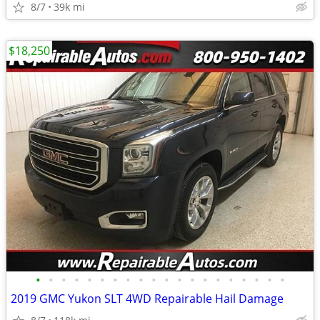
8/7
39k mi
$18,250
•
•
•
•
•
•
•
•
•
•
•
•
•
•
•
•
•
•
•
•
2019 GMC Yukon SLT 4WD Repairable Hail Damage