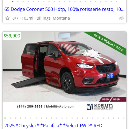
•
•
•
•
•
•
•
•
•
•
•
•
•
•
•
•
•
•
•
•
•
65 Dodge Coronet 500 Hdtp, 100% rotisserie resto, 103 miles, as new
8/7
103mi
Billings, Montana
$59,900
•
•
•
•
•
•
•
•
•
•
•
•
•
•
•
•
•
•
•
•
•
•
•
•
2025 *Chrysler* *Pacifica* *Select FWD* RED