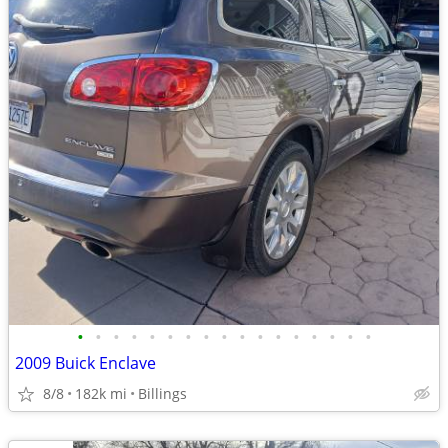
•
•
•
•
•
•
•
•
•
•
•
•
•
•
•
•
•
2009 Buick Enclave
8/8
182k mi
Billings