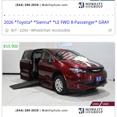
•
•
•
•
•
•
•
•
•
•
•
•
•
•
•
•
•
•
•
•
•
•
•
•
2026 *Toyota* *Sienna* *LE FWD 8-Passenger* GRAY
8/7
22mi
Wheelchair Accessible
$59,900