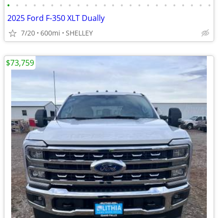
•
•
•
•
•
•
•
•
•
•
•
•
•
•
•
•
•
•
•
•
•
•
•
•
2025 Ford F-350 XLT Dually
7/20
600mi
SHELLEY
$73,759