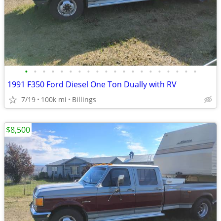
•
•
•
•
•
•
•
•
•
•
•
•
•
•
•
•
•
•
•
•
1991 F350 Ford Diesel One Ton Dually with RV
7/19
100k mi
Billings
$8,500