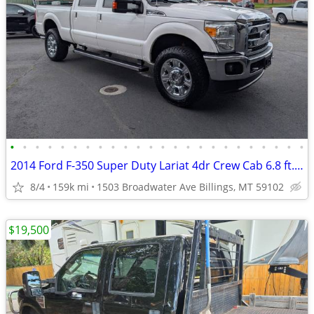
•
•
•
•
•
•
•
•
•
•
•
•
•
•
•
•
•
•
•
•
•
•
•
•
2014 Ford F-350 Super Duty Lariat 4dr Crew Cab 6.8 ft. SB SRW Pickup
8/4
159k mi
1503 Broadwater Ave Billings, MT 59102
$19,500