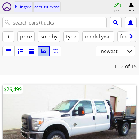
billings
cars+trucks
post
acct
+
price
sold by
type
model year
fuel
newest
1 - 2
of 15
$26,499