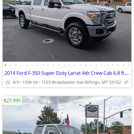
•
•
•
•
•
•
•
•
•
•
•
•
•
•
•
•
•
•
•
•
•
•
•
•
2014 Ford F-350 Super Duty Lariat 4dr Crew Cab 6.8 ft. SB SRW Pickup
8/3
159k mi
1503 Broadwater Ave Billings, MT 59102
$27,995