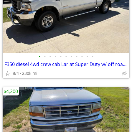
•
•
•
•
•
•
•
•
•
•
•
F350 diesel 4wd crew cab Lariat Super Duty w/ off road package
8/4
230k mi
$4,200