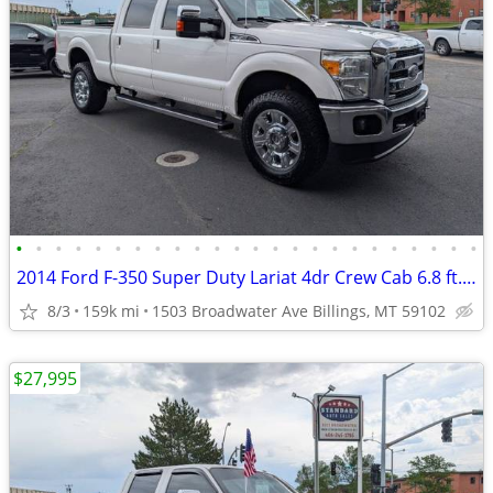
•
•
•
•
•
•
•
•
•
•
•
•
•
•
•
•
•
•
•
•
•
•
•
•
2014 Ford F-350 Super Duty Lariat 4dr Crew Cab 6.8 ft. SB SRW Pickup
8/3
159k mi
1503 Broadwater Ave Billings, MT 59102
$27,995