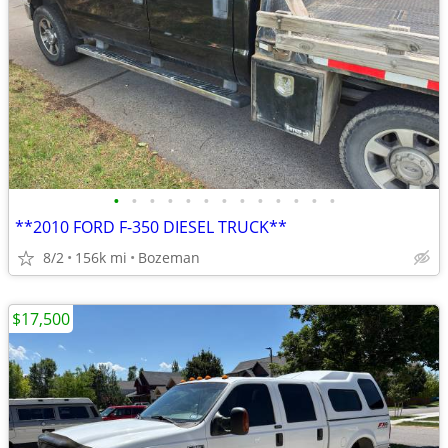
•
•
•
•
•
•
•
•
•
•
•
•
•
**2010 FORD F-350 DIESEL TRUCK**
8/2
156k mi
Bozeman
$17,500