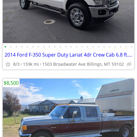
•
•
•
•
•
•
•
•
•
•
•
•
•
•
•
•
•
•
•
•
•
•
•
•
2014 Ford F-350 Super Duty Lariat 4dr Crew Cab 6.8 ft. SB SRW Pickup
8/3
159k mi
1503 Broadwater Ave Billings, MT 59102
$8,500