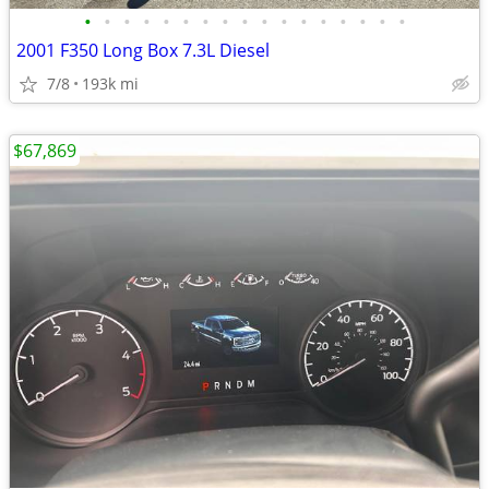
•
•
•
•
•
•
•
•
•
•
•
•
•
•
•
•
•
2001 F350 Long Box 7.3L Diesel
7/8
193k mi
$67,869