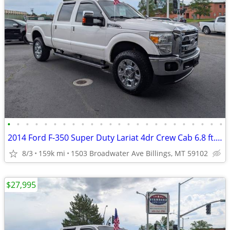
•
•
•
•
•
•
•
•
•
•
•
•
•
•
•
•
•
•
•
•
•
•
•
•
2014 Ford F-350 Super Duty Lariat 4dr Crew Cab 6.8 ft. SB SRW Pickup
8/3
159k mi
1503 Broadwater Ave Billings, MT 59102
$27,995