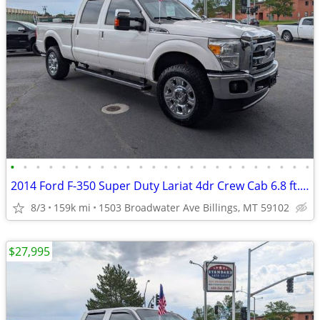
•
•
•
•
•
•
•
•
•
•
•
•
•
•
•
•
•
•
•
•
•
•
•
•
2014 Ford F-350 Super Duty Lariat 4dr Crew Cab 6.8 ft. SB SRW Pickup
8/3
159k mi
1503 Broadwater Ave Billings, MT 59102
$27,995