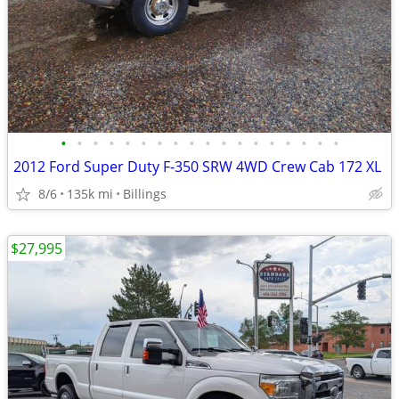
•
•
•
•
•
•
•
•
•
•
•
•
•
•
•
•
•
•
2012 Ford Super Duty F-350 SRW 4WD Crew Cab 172 XL
8/6
135k mi
Billings
$27,995