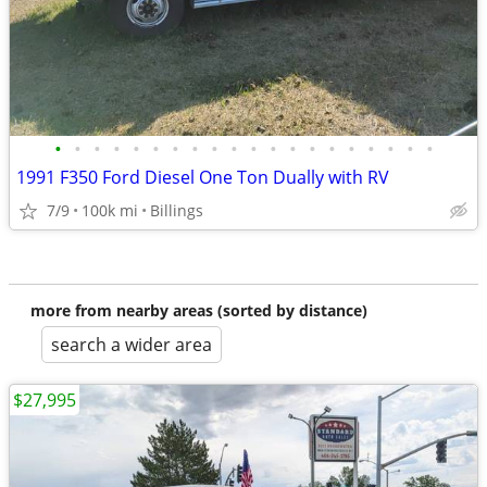
•
•
•
•
•
•
•
•
•
•
•
•
•
•
•
•
•
•
•
•
1991 F350 Ford Diesel One Ton Dually with RV
7/9
100k mi
Billings
more from nearby areas (sorted by distance)
search a wider area
$27,995