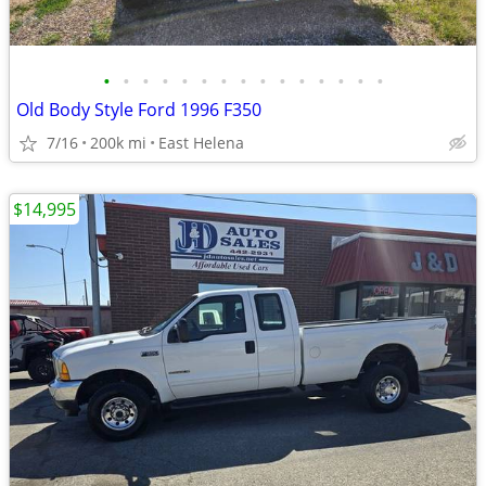
•
•
•
•
•
•
•
•
•
•
•
•
•
•
•
Old Body Style Ford 1996 F350
7/16
200k mi
East Helena
$14,995