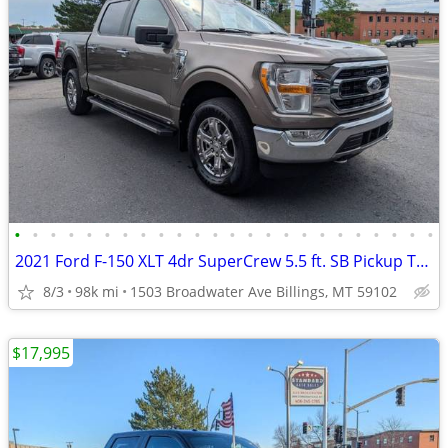
•
•
•
•
•
•
•
•
•
•
•
•
•
•
•
•
•
•
•
•
•
•
•
•
2021 Ford F-150 XLT 4dr SuperCrew 5.5 ft. SB Pickup Truck 4x4 4WD F15
8/3
98k mi
1503 Broadwater Ave Billings, MT 59102
$17,995