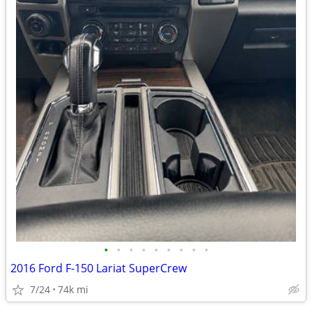
•
•
•
•
•
•
•
•
•
2016 Ford F-150 Lariat SuperCrew
7/24
74k mi