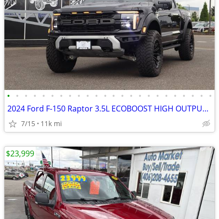
•
•
•
•
•
•
•
•
•
•
•
•
•
•
•
•
•
•
•
•
•
•
•
•
2024 Ford F-150 Raptor 3.5L ECOBOOST HIGH OUTPUT 22" RIMS 37" TIRES
7/15
11k mi
$23,999