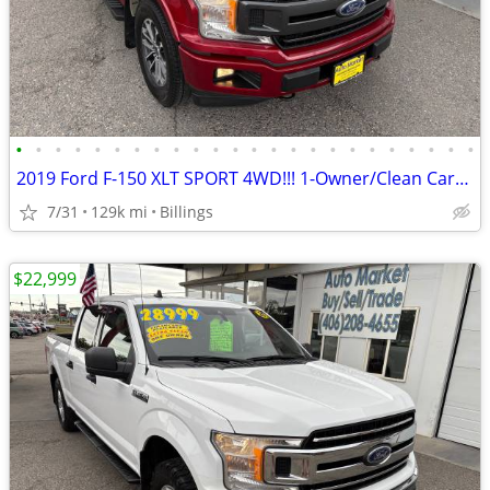
•
•
•
•
•
•
•
•
•
•
•
•
•
•
•
•
•
•
•
•
•
•
•
•
2019 Ford F-150 XLT SPORT 4WD!!! 1-Owner/Clean Carfax/VERY NICE!!!!!!
7/31
129k mi
Billings
$22,999