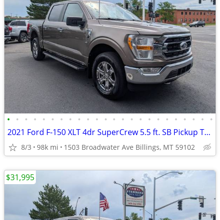
•
•
•
•
•
•
•
•
•
•
•
•
•
•
•
•
•
•
•
•
•
•
•
•
2021 Ford F-150 XLT 4dr SuperCrew 5.5 ft. SB Pickup Truck 4x4 4WD F15
8/3
98k mi
1503 Broadwater Ave Billings, MT 59102
$31,995