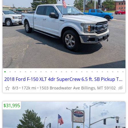
•
•
•
•
•
•
•
•
•
•
•
•
•
•
•
•
•
•
•
•
•
•
•
•
2018 Ford F-150 XLT 4dr SuperCrew 6.5 ft. SB Pickup Truck 4x4 4WD F15
8/3
172k mi
1503 Broadwater Ave Billings, MT 59102
$31,995