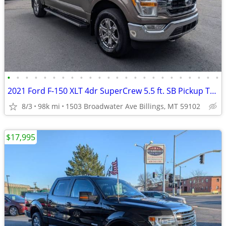
•
•
•
•
•
•
•
•
•
•
•
•
•
•
•
•
•
•
•
•
•
•
•
•
2021 Ford F-150 XLT 4dr SuperCrew 5.5 ft. SB Pickup Truck 4x4 4WD F15
8/3
98k mi
1503 Broadwater Ave Billings, MT 59102
$17,995