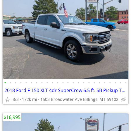
•
•
•
•
•
•
•
•
•
•
•
•
•
•
•
•
•
•
•
•
•
•
•
•
2018 Ford F-150 XLT 4dr SuperCrew 6.5 ft. SB Pickup Truck 4x4 4WD F15
8/3
172k mi
1503 Broadwater Ave Billings, MT 59102
$16,995