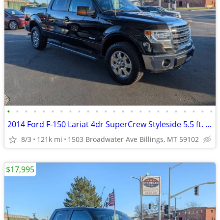
•
•
•
•
•
•
•
•
•
•
•
•
•
•
•
•
•
•
•
•
•
•
•
•
2014 Ford F-150 Lariat 4dr SuperCrew Styleside 5.5 ft. SB Pickup Truc
8/3
121k mi
1503 Broadwater Ave Billings, MT 59102
$17,995