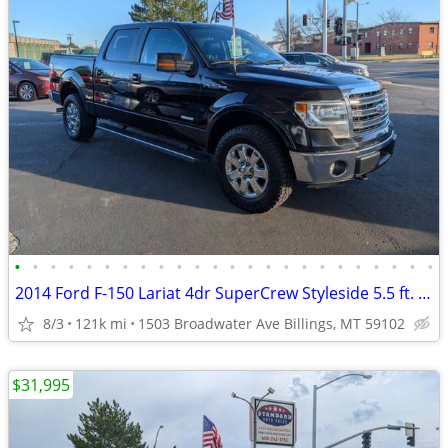
•
•
•
•
•
•
•
•
•
•
•
•
•
•
•
•
•
•
•
•
•
•
•
•
2014 Ford F-150 Lariat 4dr SuperCrew Styleside 5.5 ft. SB Pickup Truc
8/3
121k mi
1503 Broadwater Ave Billings, MT 59102
$31,995