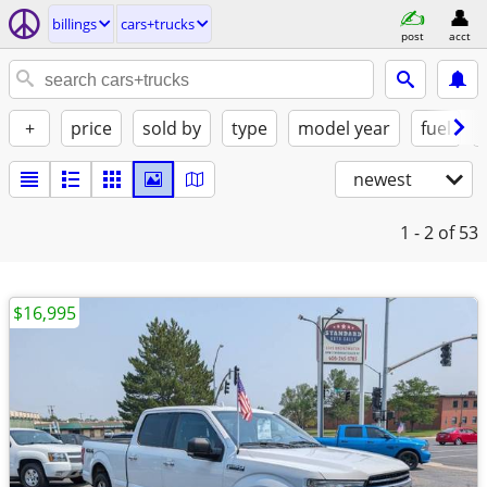
billings
cars+trucks
post
acct
+
price
sold by
type
model year
fuel
newest
1 - 2
of 53
$16,995