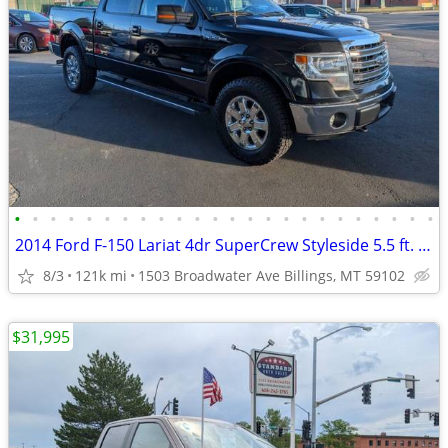
•
•
•
•
•
•
•
•
•
•
•
•
•
•
•
•
•
•
•
•
•
•
•
•
2014 Ford F-150 Lariat 4dr SuperCrew Styleside 5.5 ft. SB Pickup Truc
8/3
121k mi
1503 Broadwater Ave Billings, MT 59102
$31,995