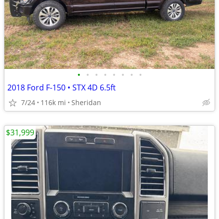
•
•
•
•
•
•
•
•
2018 Ford F-150 • STX 4D 6.5ft
7/24
116k mi
Sheridan
$31,999