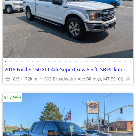
•
•
•
•
•
•
•
•
•
•
•
•
•
•
•
•
•
•
•
•
•
•
•
•
2018 Ford F-150 XLT 4dr SuperCrew 6.5 ft. SB Pickup Truck 4x4 4WD F15
8/3
172k mi
1503 Broadwater Ave Billings, MT 59102
$17,995