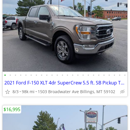
•
•
•
•
•
•
•
•
•
•
•
•
•
•
•
•
•
•
•
•
•
•
•
•
2021 Ford F-150 XLT 4dr SuperCrew 5.5 ft. SB Pickup Truck 4x4 4WD F15
8/3
98k mi
1503 Broadwater Ave Billings, MT 59102
$16,995