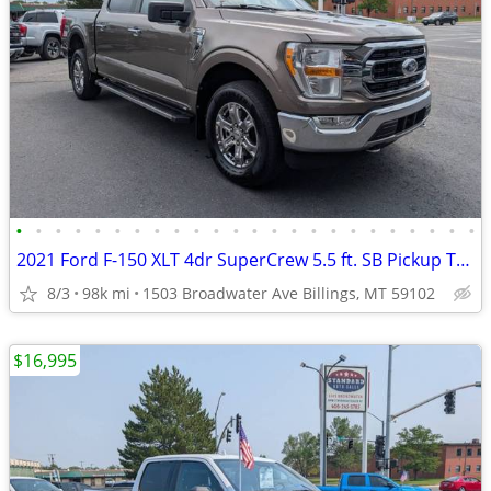
•
•
•
•
•
•
•
•
•
•
•
•
•
•
•
•
•
•
•
•
•
•
•
•
2021 Ford F-150 XLT 4dr SuperCrew 5.5 ft. SB Pickup Truck 4x4 4WD F15
8/3
98k mi
1503 Broadwater Ave Billings, MT 59102
$16,995