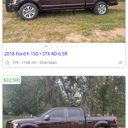
•
•
•
•
•
•
•
•
2018 Ford F-150 • STX 4D 6.5ft
7/9
116k mi
Sheridan
$22,500