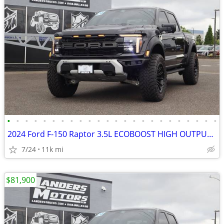
•
•
•
•
•
•
•
•
•
•
•
•
•
•
•
•
•
•
•
•
•
•
•
•
2024 Ford F-150 Raptor 3.5L ECOBOOST HIGH OUTPUT 22" RIMS 37" TIRES
7/24
11k mi
$81,900