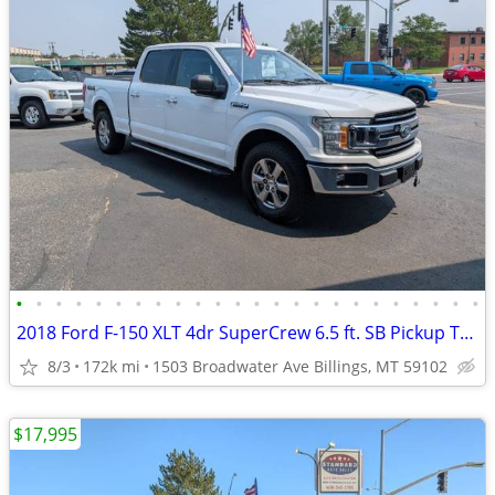
•
•
•
•
•
•
•
•
•
•
•
•
•
•
•
•
•
•
•
•
•
•
•
•
2018 Ford F-150 XLT 4dr SuperCrew 6.5 ft. SB Pickup Truck 4x4 4WD F15
8/3
172k mi
1503 Broadwater Ave Billings, MT 59102
$17,995