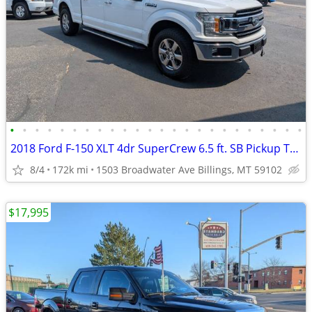
•
•
•
•
•
•
•
•
•
•
•
•
•
•
•
•
•
•
•
•
•
•
•
•
2018 Ford F-150 XLT 4dr SuperCrew 6.5 ft. SB Pickup Truck 4x4 4WD F15
8/4
172k mi
1503 Broadwater Ave Billings, MT 59102
$17,995