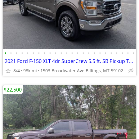
•
•
•
•
•
•
•
•
•
•
•
•
•
•
•
•
•
•
•
•
•
•
•
•
2021 Ford F-150 XLT 4dr SuperCrew 5.5 ft. SB Pickup Truck 4x4 4WD F15
8/4
98k mi
1503 Broadwater Ave Billings, MT 59102
$22,500