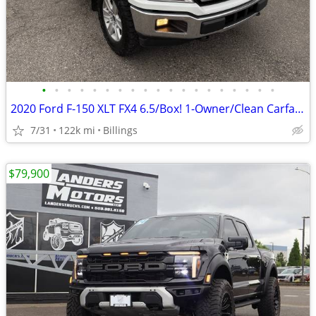
•
•
•
•
•
•
•
•
•
•
•
•
•
•
•
•
•
•
•
2020 Ford F-150 XLT FX4 6.5/Box! 1-Owner/Clean Carfax/Service Records!
7/31
122k mi
Billings
$79,900