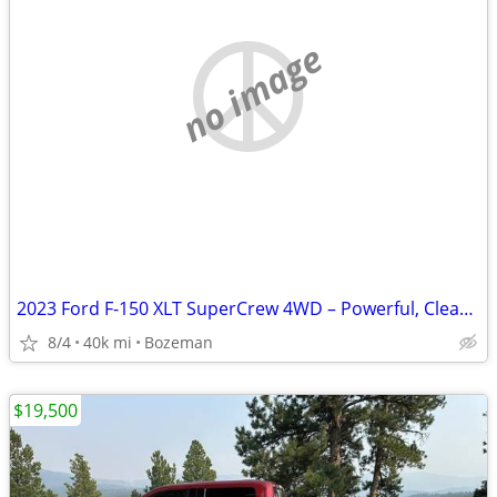
no image
2023 Ford F-150 XLT SuperCrew 4WD – Powerful, Clean, and Ready to Work
8/4
40k mi
Bozeman
$19,500