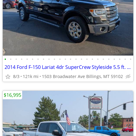
•
•
•
•
•
•
•
•
•
•
•
•
•
•
•
•
•
•
•
•
•
•
•
•
2014 Ford F-150 Lariat 4dr SuperCrew Styleside 5.5 ft. SB Pickup Truc
8/3
121k mi
1503 Broadwater Ave Billings, MT 59102
$16,995