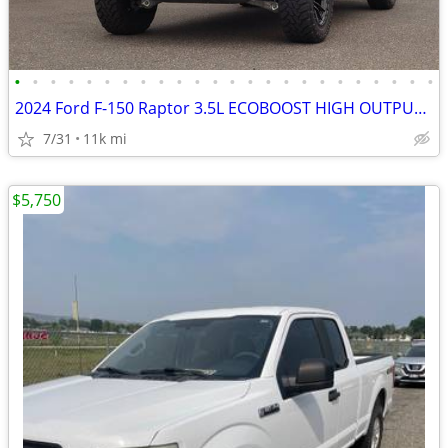
•
•
•
•
•
•
•
•
•
•
•
•
•
•
•
•
•
•
•
•
•
•
•
•
2024 Ford F-150 Raptor 3.5L ECOBOOST HIGH OUTPUT 22" RIMS 37" TIRES
7/31
11k mi
$5,750