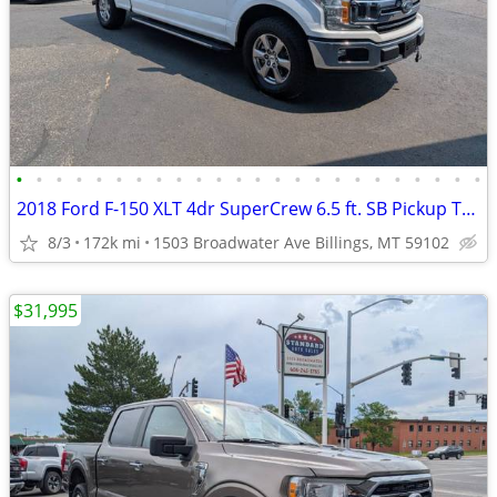
•
•
•
•
•
•
•
•
•
•
•
•
•
•
•
•
•
•
•
•
•
•
•
•
2018 Ford F-150 XLT 4dr SuperCrew 6.5 ft. SB Pickup Truck 4x4 4WD F15
8/3
172k mi
1503 Broadwater Ave Billings, MT 59102
$31,995