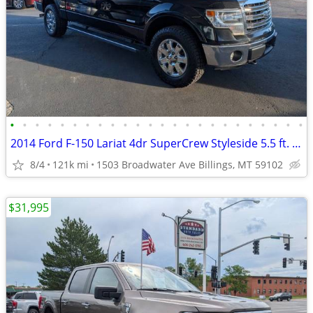
•
•
•
•
•
•
•
•
•
•
•
•
•
•
•
•
•
•
•
•
•
•
•
•
2014 Ford F-150 Lariat 4dr SuperCrew Styleside 5.5 ft. SB Pickup Truc
8/4
121k mi
1503 Broadwater Ave Billings, MT 59102
$31,995