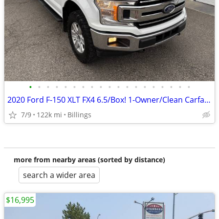
•
•
•
•
•
•
•
•
•
•
•
•
•
•
•
•
•
•
•
2020 Ford F-150 XLT FX4 6.5/Box! 1-Owner/Clean Carfax/Service Records!
7/9
122k mi
Billings
more from nearby areas (sorted by distance)
search a wider area
$16,995