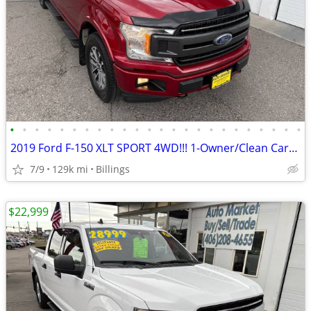
•
•
•
•
•
•
•
•
•
•
•
•
•
•
•
•
•
•
•
•
•
•
•
•
2019 Ford F-150 XLT SPORT 4WD!!! 1-Owner/Clean Carfax/VERY NICE!!!!!!
7/9
129k mi
Billings
$22,999