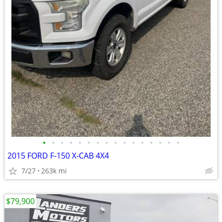
•
•
•
•
•
•
•
•
•
•
•
•
•
•
•
•
2015 FORD F-150 X-CAB 4X4
7/27
263k mi
$79,900