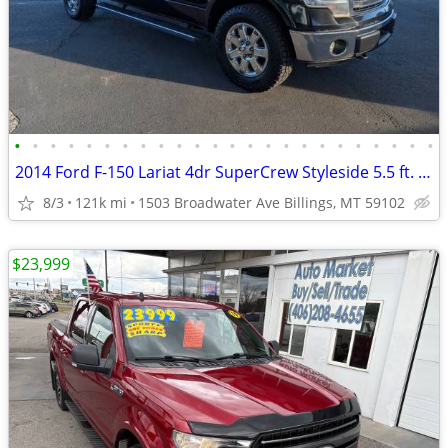
•
•
•
•
•
•
•
•
•
•
•
•
•
•
•
•
•
•
•
•
•
•
•
•
2014 Ford F-150 Lariat 4dr SuperCrew Styleside 5.5 ft. SB Pickup Truc
8/3
121k mi
1503 Broadwater Ave Billings, MT 59102
$23,999