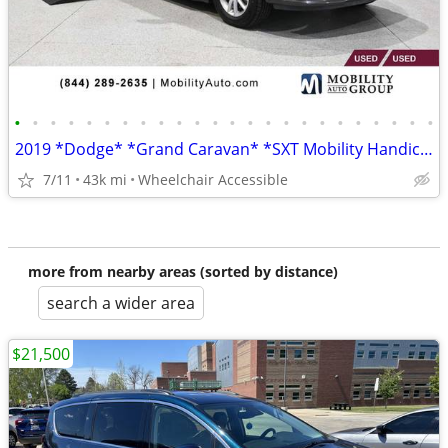
•
•
•
•
•
•
•
•
•
•
•
•
•
•
•
•
•
•
•
•
•
•
•
•
2019 *Dodge* *Grand Caravan* *SXT Mobility Handicap Van
7/11
43k mi
Wheelchair Accessible
more from nearby areas (sorted by distance)
search a wider area
$21,500