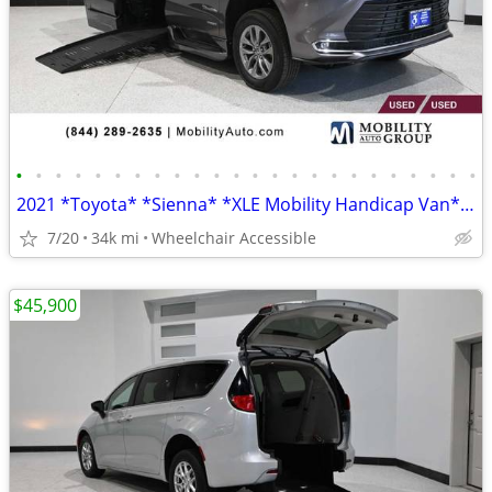
•
•
•
•
•
•
•
•
•
•
•
•
•
•
•
•
•
•
•
•
•
•
•
•
2021 *Toyota* *Sienna* *XLE Mobility Handicap Van* G
7/20
34k mi
Wheelchair Accessible
$45,900