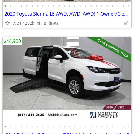
•
•
•
•
•
•
•
•
•
•
•
•
•
•
•
•
•
•
•
•
•
•
•
•
2020 Toyota Sienna LE AWD, AWD, AWD! 1-Owner/Clean Carfax/SUPER NICE!
7/31
202k mi
Billings
$44,900
•
•
•
•
•
•
•
•
•
•
•
•
•
•
•
•
•
•
•
•
•
•
•
•