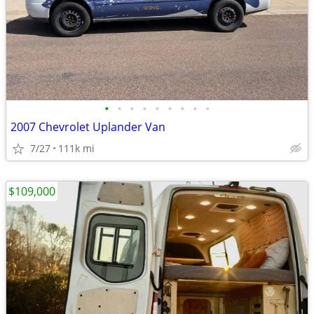
•
•
•
•
•
•
•
•
•
2007 Chevrolet Uplander Van
7/27
111k mi
$109,000