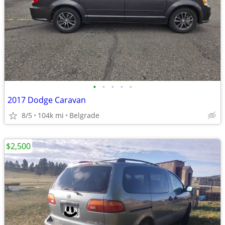
•
•
•
•
•
2017 Dodge Caravan
8/5
104k mi
Belgrade
$2,500