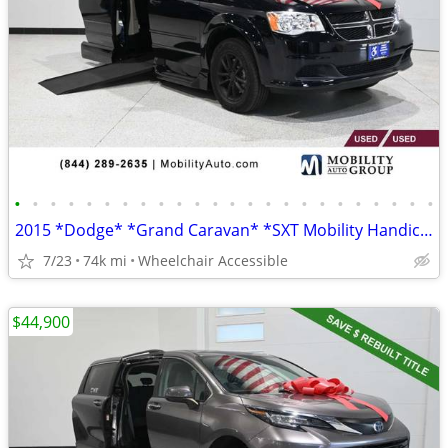
•
•
•
•
•
•
•
•
•
•
•
•
•
•
•
•
•
•
•
•
•
•
•
•
2015 *Dodge* *Grand Caravan* *SXT Mobility Handicap Van
7/23
74k mi
Wheelchair Accessible
$44,900