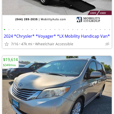
•
•
•
•
•
•
•
•
•
•
•
•
•
•
•
•
•
•
•
•
•
•
•
•
2024 *Chrysler* *Voyager* *LX Mobility Handicap Van*
7/16
47k mi
Wheelchair Accessible
$19,614
$349/mo