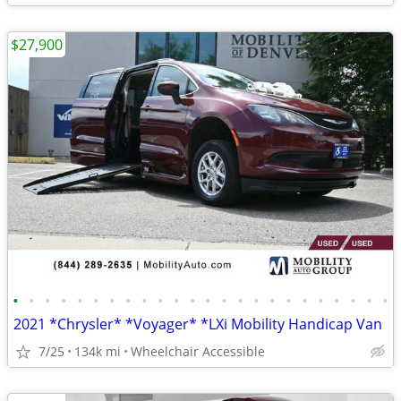
$27,900
•
•
•
•
•
•
•
•
•
•
•
•
•
•
•
•
•
•
•
•
•
•
•
•
2021 *Chrysler* *Voyager* *LXi Mobility Handicap Van
7/25
134k mi
Wheelchair Accessible