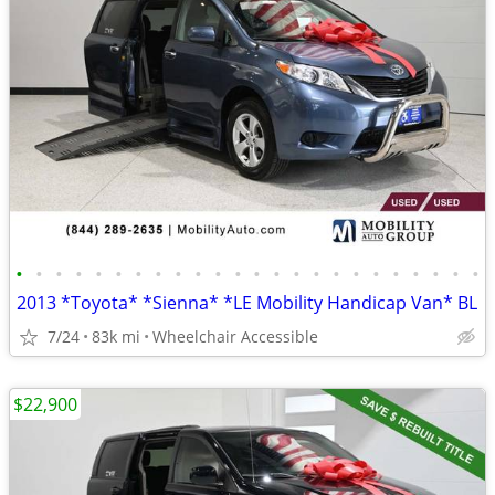
•
•
•
•
•
•
•
•
•
•
•
•
•
•
•
•
•
•
•
•
•
•
•
•
2013 *Toyota* *Sienna* *LE Mobility Handicap Van* BL
7/24
83k mi
Wheelchair Accessible
$22,900