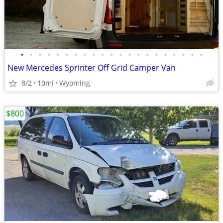
•
•
•
•
•
•
•
•
•
•
•
•
•
•
•
•
•
•
•
•
•
New Mercedes Sprinter Off Grid Camper Van
8/2
10mi
Wyoming
$800