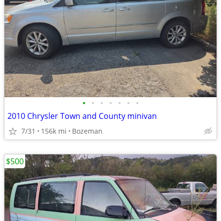
•
•
•
•
•
•
•
2010 Chrysler Town and County minivan
7/31
156k mi
Bozeman
$500