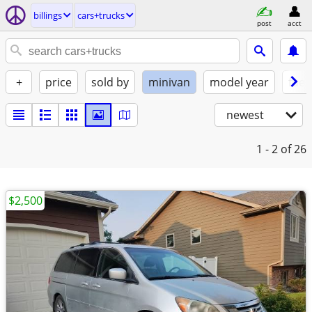
billings
cars+trucks
post
acct
+
price
sold by
minivan
model year
fuel
newest
1 - 2
of 26
$2,500