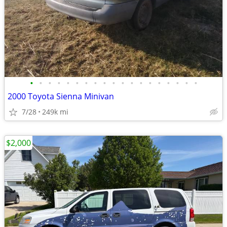
•
•
•
•
•
•
•
•
•
•
•
•
•
•
•
•
•
•
•
2000 Toyota Sienna Minivan
7/28
249k mi
$2,000