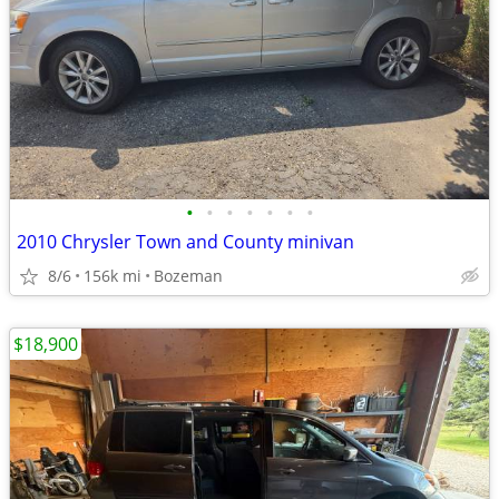
•
•
•
•
•
•
•
2010 Chrysler Town and County minivan
8/6
156k mi
Bozeman
$18,900