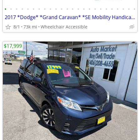
•
•
•
•
•
•
•
•
•
•
•
•
•
•
•
•
•
•
•
•
•
•
•
•
2017 *Dodge* *Grand Caravan* *SE Mobility Handicap Van
8/1
73k mi
Wheelchair Accessible
$17,999