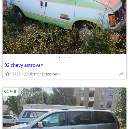
•
•
•
92 chevy astrovan
7/31
230k mi
Bozeman
$4,500