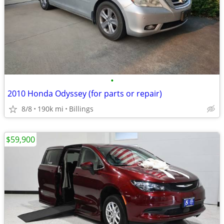
•
2010 Honda Odyssey (for parts or repair)
8/8
190k mi
Billings
$59,900