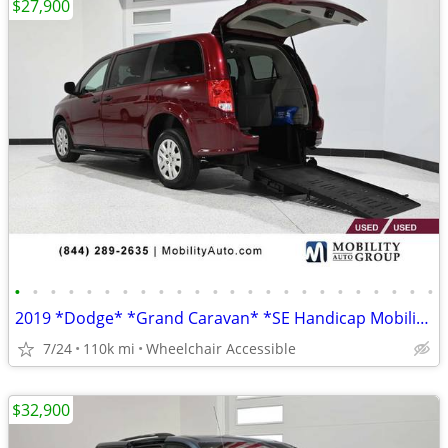
$27,900
•
•
•
•
•
•
•
•
•
•
•
•
•
•
•
•
•
•
•
•
•
•
•
•
2019 *Dodge* *Grand Caravan* *SE Handicap Mobility Van
7/24
110k mi
Wheelchair Accessible
$32,900