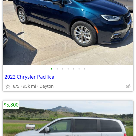
•
•
•
•
•
•
•
2022 Chrysler Pacifica
8/5
95k mi
Dayton
$5,800