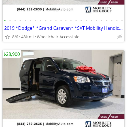
•
•
•
•
•
•
•
•
•
•
•
•
•
•
•
•
•
•
•
•
•
•
•
•
2019 *Dodge* *Grand Caravan* *SXT Mobility Handicap Van
8/6
43k mi
Wheelchair Accessible
$28,900