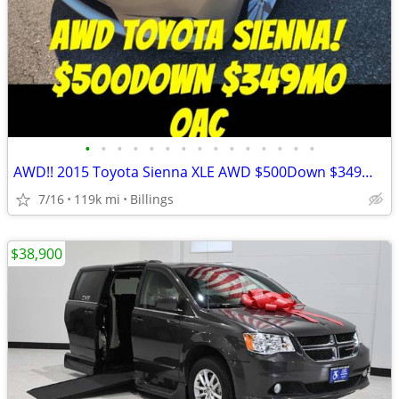
•
•
•
•
•
•
•
•
•
•
•
•
•
•
•
AWD!! 2015 Toyota Sienna XLE AWD $500Down $349mo OAC!
7/16
119k mi
Billings
$38,900