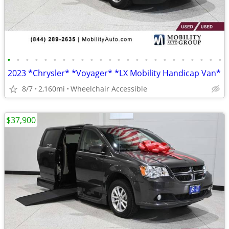
•
•
•
•
•
•
•
•
•
•
•
•
•
•
•
•
•
•
•
•
•
•
•
•
2023 *Chrysler* *Voyager* *LX Mobility Handicap Van*
8/7
2,160mi
Wheelchair Accessible
$37,900