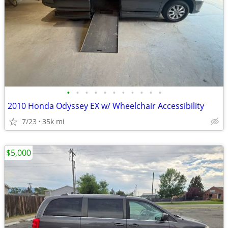
•
•
•
•
•
•
•
•
•
•
•
2010 Honda Odyssey EX w/ Wheelchair Accessibility
7/23
35k mi
$5,000