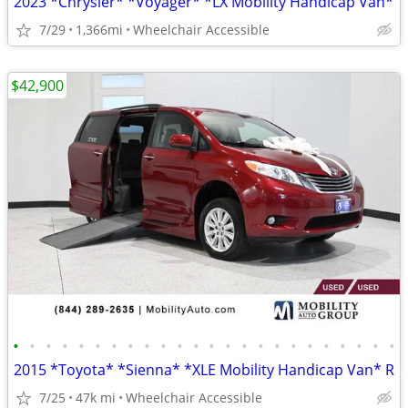
2023 *Chrysler* *Voyager* *LX Mobility Handicap Van*
7/29
1,366mi
Wheelchair Accessible
$42,900
•
•
•
•
•
•
•
•
•
•
•
•
•
•
•
•
•
•
•
•
•
•
•
•
2015 *Toyota* *Sienna* *XLE Mobility Handicap Van* R
7/25
47k mi
Wheelchair Accessible