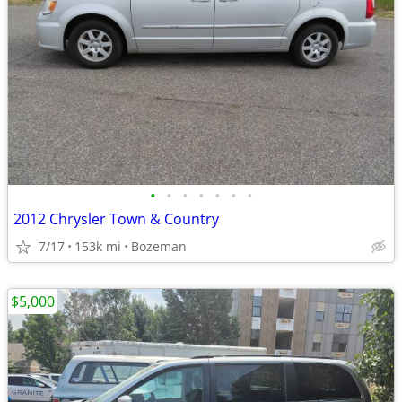
•
•
•
•
•
•
•
2012 Chrysler Town & Country
7/17
153k mi
Bozeman
$5,000