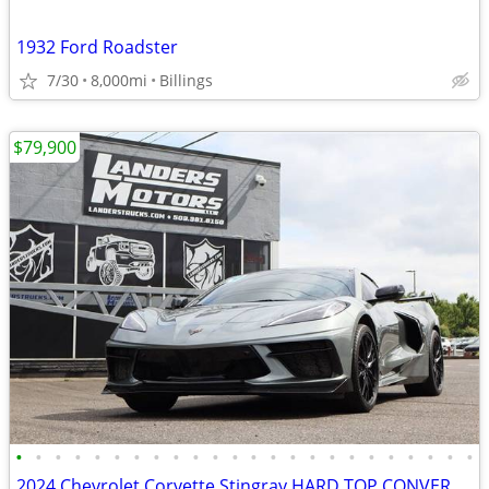
1932 Ford Roadster
7/30
8,000mi
Billings
$79,900
•
•
•
•
•
•
•
•
•
•
•
•
•
•
•
•
•
•
•
•
•
•
•
•
2024 Chevrolet Corvette Stingray HARD TOP CONVERTIBLE HIGH WING 3LT