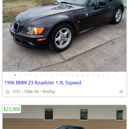
•
•
•
•
•
•
•
•
•
•
•
•
•
•
•
•
•
•
•
•
1996 BMW Z3 Roadster 1.9L 5speed
7/31
106k mi
Shelby
$23,900