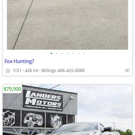
•
•
•
•
•
•
•
Fox Hunting?
7/21
42k mi
Billings 406-425-0080
$79,900