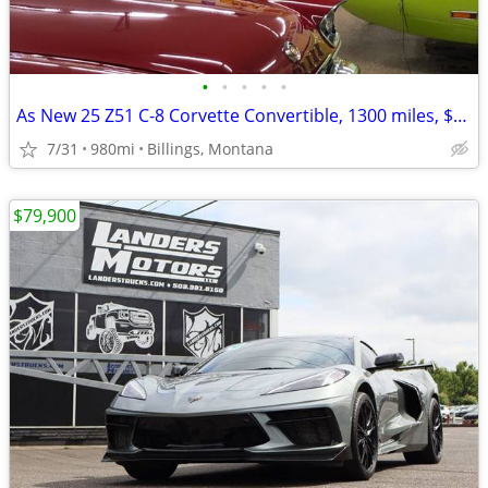
•
•
•
•
•
As New 25 Z51 C-8 Corvette Convertible, 1300 miles, $20K in Options
7/31
980mi
Billings, Montana
$79,900