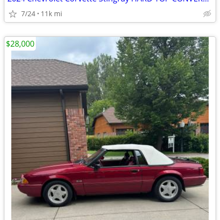
7/24
11k mi
$28,000