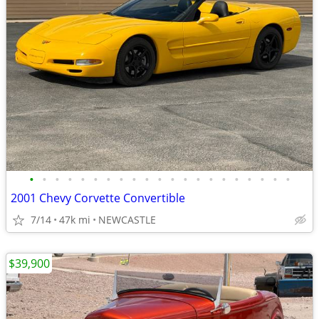
•
•
•
•
•
•
•
•
•
•
•
•
•
•
•
•
•
•
•
•
•
2001 Chevy Corvette Convertible
7/14
47k mi
NEWCASTLE
$39,900