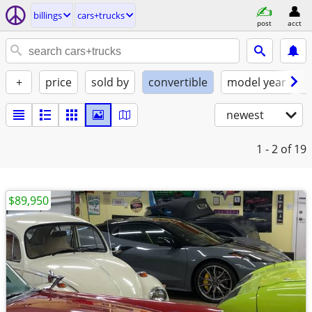
billings
cars+trucks
post
acct
+
price
sold by
convertible
model year
f
newest
1 - 2
of 19
$89,950