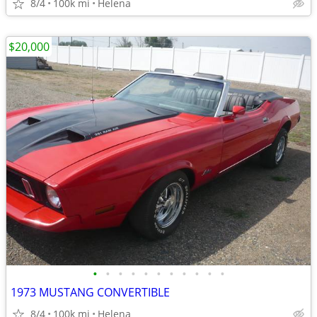
8/4
100k mi
Helena
$20,000
•
•
•
•
•
•
•
•
•
•
•
1973 MUSTANG CONVERTIBLE
8/4
100k mi
Helena