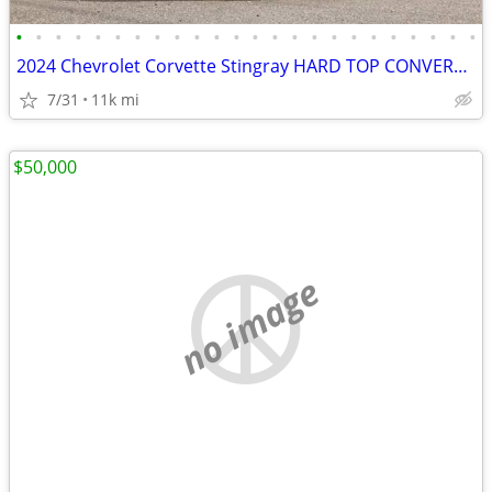
•
•
•
•
•
•
•
•
•
•
•
•
•
•
•
•
•
•
•
•
•
•
•
•
2024 Chevrolet Corvette Stingray HARD TOP CONVERTIBLE HIGH WING 3LT
7/31
11k mi
$50,000
no image