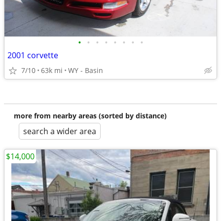
•
•
•
•
•
•
•
•
2001 corvette
7/10
63k mi
WY - Basin
more from nearby areas (sorted by distance)
search a wider area
$14,000