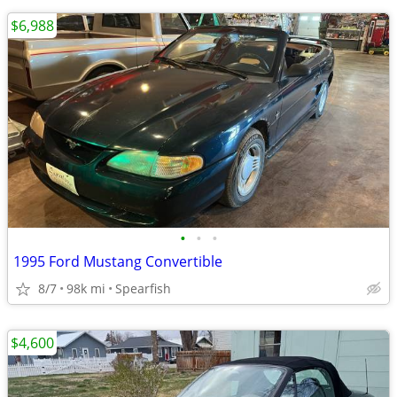
$6,988
•
•
•
1995 Ford Mustang Convertible
8/7
98k mi
Spearfish
$4,600