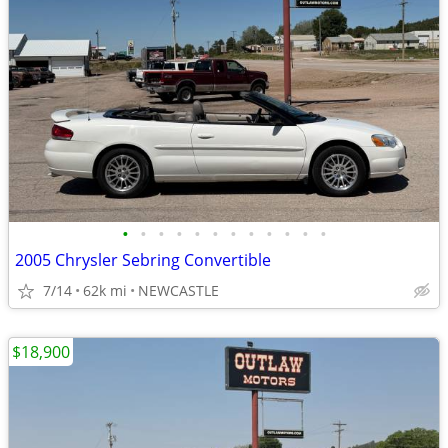
•
•
•
•
•
•
•
•
•
•
•
•
2005 Chrysler Sebring Convertible
7/14
62k mi
NEWCASTLE
$18,900