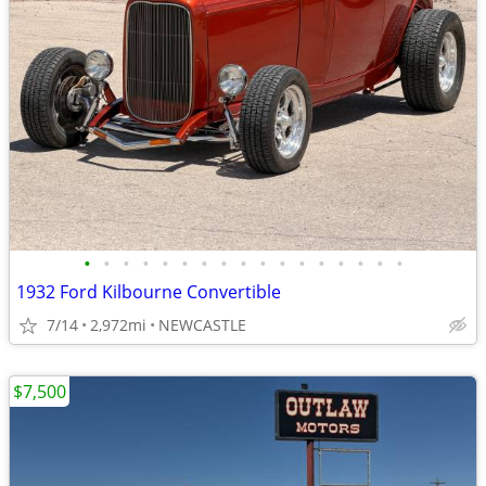
•
•
•
•
•
•
•
•
•
•
•
•
•
•
•
•
•
1932 Ford Kilbourne Convertible
7/14
2,972mi
NEWCASTLE
$7,500