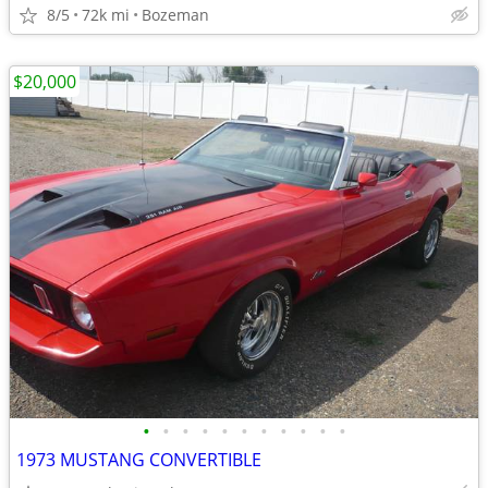
8/5
72k mi
Bozeman
$20,000
•
•
•
•
•
•
•
•
•
•
•
1973 MUSTANG CONVERTIBLE