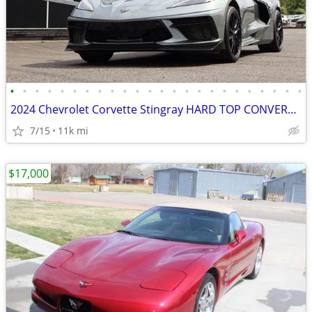
•
•
•
•
•
•
•
•
•
•
•
•
•
•
•
•
•
•
•
•
•
•
•
•
2024 Chevrolet Corvette Stingray HARD TOP CONVERTIBLE HIGH WING 3LT
7/15
11k mi
$17,000