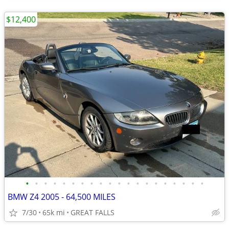
$12,400
•
•
•
•
•
•
•
•
•
•
•
•
•
•
•
•
•
•
•
•
BMW Z4 2005 - 64,500 MILES
7/30
65k mi
GREAT FALLS