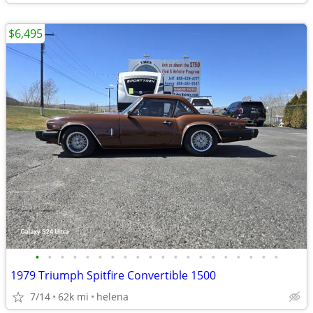
$6,495
•
•
•
•
•
•
•
•
•
•
•
•
•
•
•
•
•
•
•
•
1979 Triumph Spitfire Convertible 1500
7/14
62k mi
helena