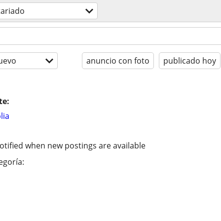
tariado
uevo
anuncio con foto
publicado hoy
te:
lia
otified when new postings are available
egoría: