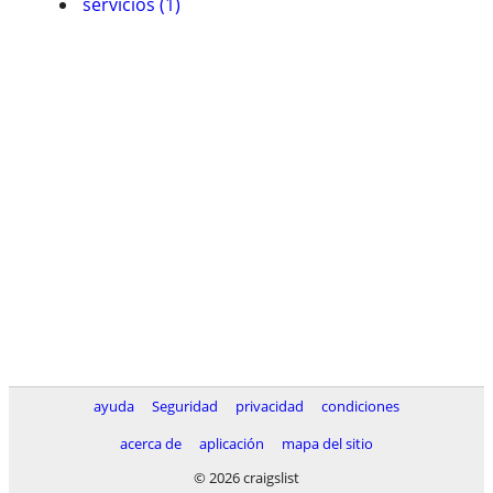
servicios (1)
ayuda
Seguridad
privacidad
condiciones
acerca de
aplicación
mapa del sitio
© 2026 craigslist