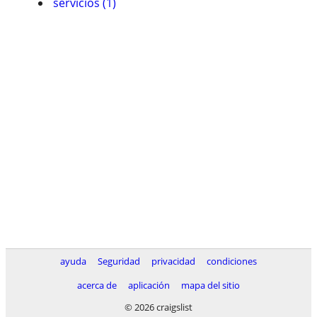
servicios (1)
ayuda
Seguridad
privacidad
condiciones
acerca de
aplicación
mapa del sitio
© 2026 craigslist