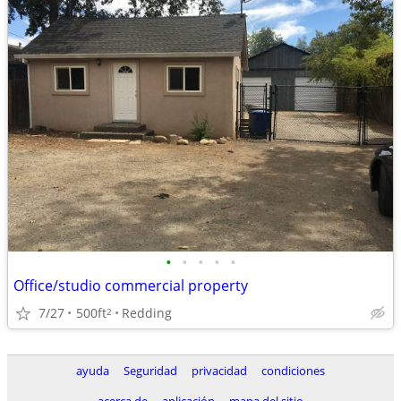
•
•
•
•
•
Office/studio commercial property
7/27
500ft
Redding
2
ayuda
Seguridad
privacidad
condiciones