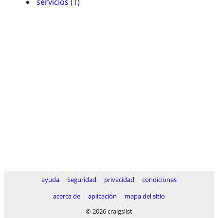
servicios (1)
ayuda
Seguridad
privacidad
condiciones
acerca de
aplicación
mapa del sitio
© 2026 craigslist