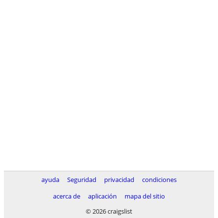
ayuda
Seguridad
privacidad
condiciones
acerca de
aplicación
mapa del sitio
© 2026 craigslist