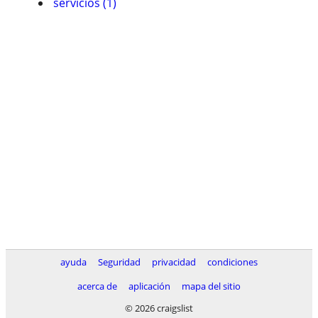
servicios (1)
ayuda
Seguridad
privacidad
condiciones
acerca de
aplicación
mapa del sitio
© 2026 craigslist