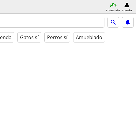
anúnciate
cuenta
ienda
Gatos sí
Perros sí
Amueblado