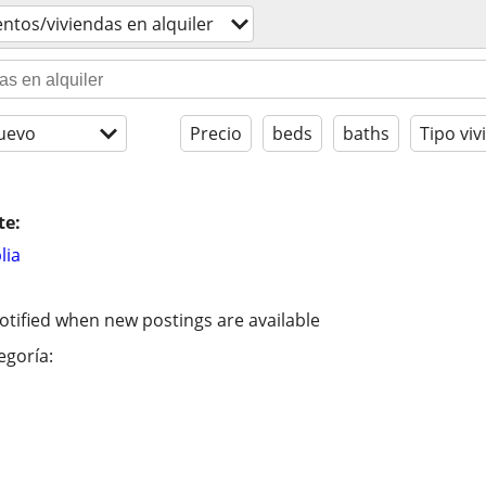
tos/viviendas en alquiler
uevo
Precio
beds
baths
Tipo viv
te:
lia
otified when new postings are available
egoría: