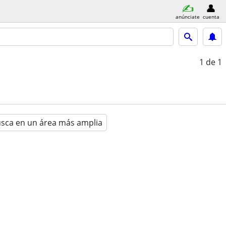
anúnciate
cuenta
1
de 1
sca en un área más amplia