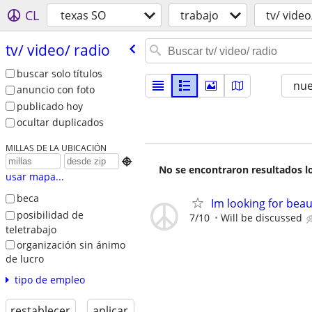
CL
texas SO
trabajo
tv/ video
tv/​ video/​ radio
buscar solo títulos
nu
anuncio con foto
publicado hoy
ocultar duplicados
MILLAS DE LA UBICACIÓN

No se encontraron resultados lo
usar mapa...
beca
Im looking for beau
posibilidad de
7/10
Will be discussed
teletrabajo
organización sin ánimo
de lucro
tipo de empleo
restablecer
aplicar