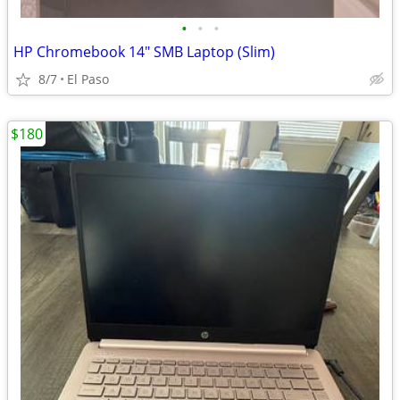
•
•
•
HP Chromebook 14" SMB Laptop (Slim)
8/7
El Paso
$180