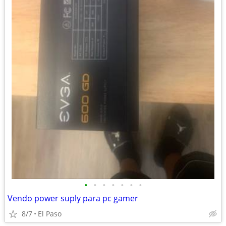
•
•
•
•
•
•
•
Vendo power suply para pc gamer
8/7
El Paso