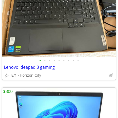
•
•
•
•
•
•
•
•
•
Lenovo ideapad 3 gaming
8/1
Horizon City
$300