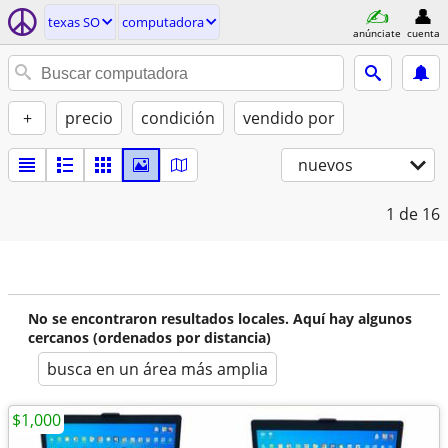
texas SO
computadora
anúnciate
cuenta
+
precio
condición
vendido por
nuevos
1
de 16
No se encontraron resultados locales. Aquí hay algunos
cercanos (ordenados por distancia)
busca en un área más amplia
$1,000