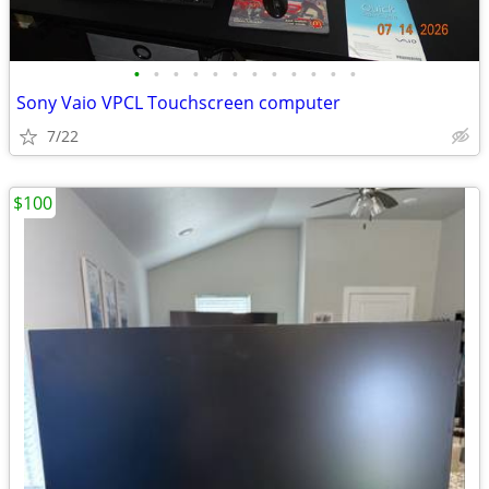
•
•
•
•
•
•
•
•
•
•
•
•
Sony Vaio VPCL Touchscreen computer
7/22
$100