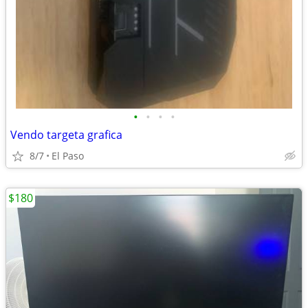
•
•
•
•
Vendo targeta grafica
8/7
El Paso
$180