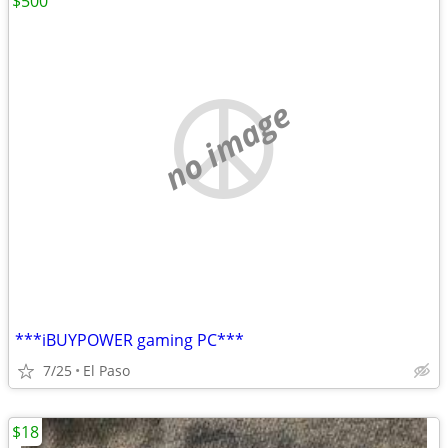
$500
no image
***iBUYPOWER gaming PC***
7/25
El Paso
$18