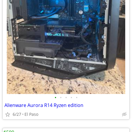
•
•
•
•
•
Alienware Aurora R14 Ryzen edition
6/27
El Paso