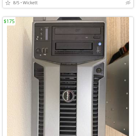
8/5
Wickett
$175