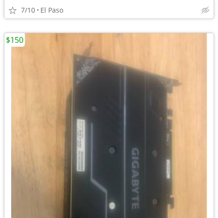
7/10
El Paso
$150