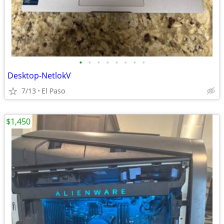
•
•
•
•
•
•
•
•
Desktop-NetlokV
7/13
El Paso
$1,450