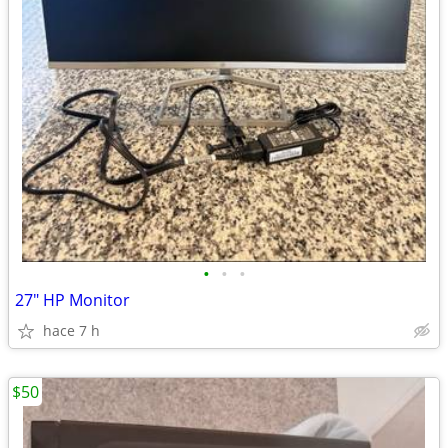
•
•
•
27" HP Monitor
hace 7 h
$50