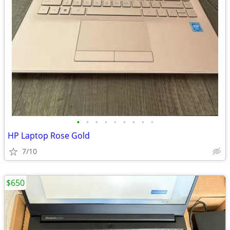
•
•
•
•
•
•
•
•
•
HP Laptop Rose Gold
7/10
$650