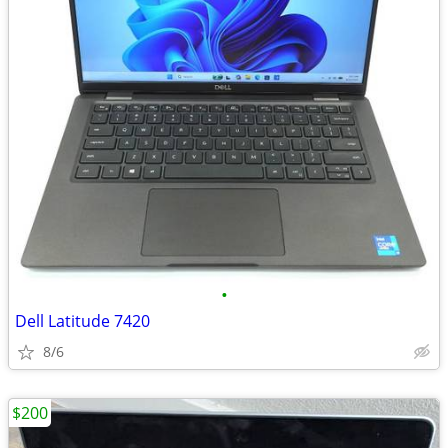
•
Dell Latitude 7420
8/6
$200