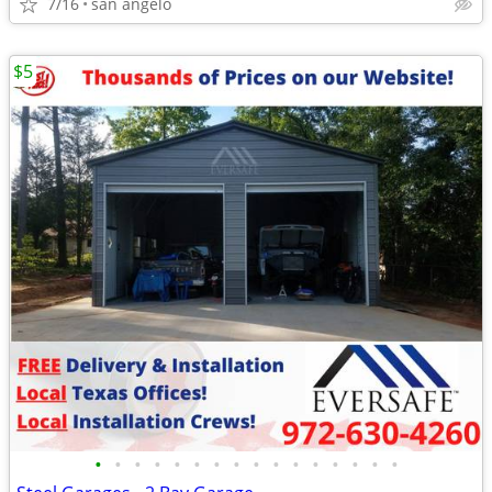
7/16
san angelo
$5
•
•
•
•
•
•
•
•
•
•
•
•
•
•
•
•