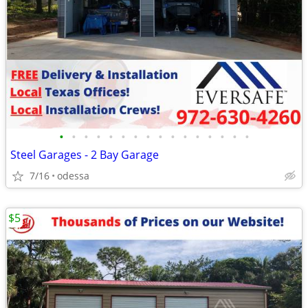
•
•
•
•
•
•
•
•
•
•
•
•
•
•
•
•
Steel Garages - 2 Bay Garage
7/16
odessa
$5