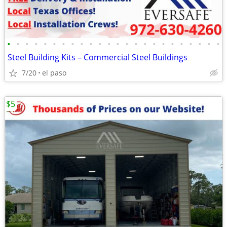
•
•
•
•
•
•
•
•
•
•
•
•
•
•
•
•
•
•
•
•
•
•
•
•
Steel Building Kits – Commercial Steel Buildings
7/20
el paso
$5