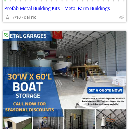
•
•
•
•
•
•
•
•
•
•
•
•
•
•
•
•
•
•
•
•
•
•
•
•
Prefab Metal Building Kits – Metal Farm Buildings
7/10
del rio
$5