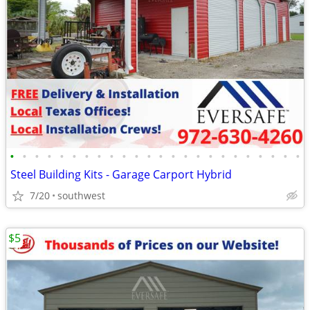
•
•
•
•
•
•
•
•
•
•
•
•
•
•
•
•
•
•
•
•
•
•
•
•
Steel Building Kits - Garage Carport Hybrid
7/20
southwest
$5