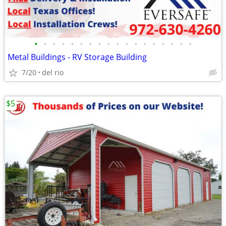
•
•
•
•
•
•
•
•
•
•
•
•
•
•
•
•
•
•
Metal Buildings - RV Storage Building
7/20
del rio
$5