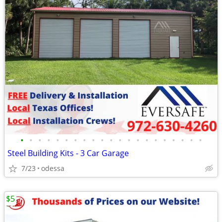
•
•
•
•
•
•
•
•
•
•
•
•
•
•
•
•
•
•
•
•
•
Steel Building Kits - 3 Car Garage
7/23
odessa
$5