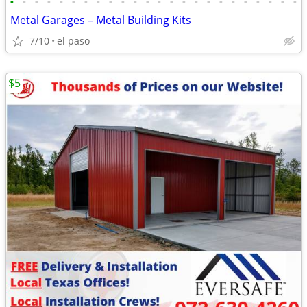
•
•
•
•
•
•
•
•
•
•
•
•
•
•
•
•
•
•
•
•
•
•
•
•
Metal Garages – Metal Building Kits
7/10
el paso
$5