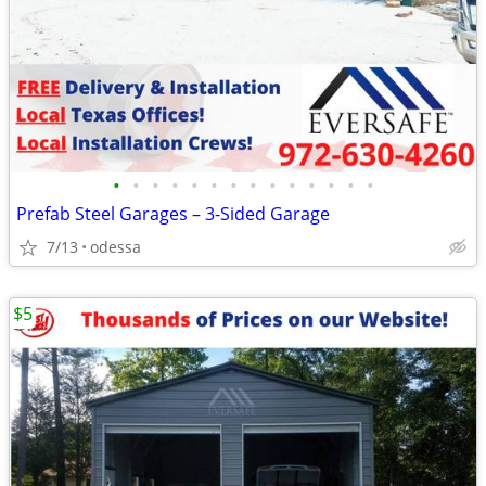
•
•
•
•
•
•
•
•
•
•
•
•
•
•
Prefab Steel Garages – 3-Sided Garage
7/13
odessa
$5