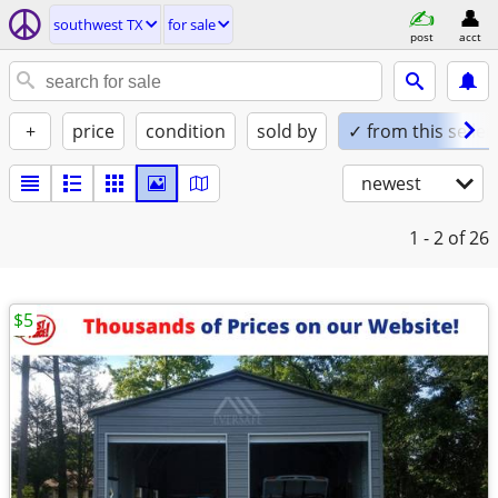
southwest TX
for sale
post
acct
+
price
condition
sold by
✓ from this seller
newest
1 - 2
of 26
$5