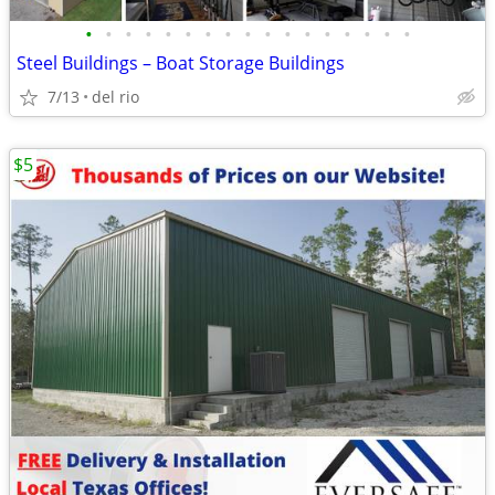
•
•
•
•
•
•
•
•
•
•
•
•
•
•
•
•
•
Steel Buildings – Boat Storage Buildings
7/13
del rio
$5