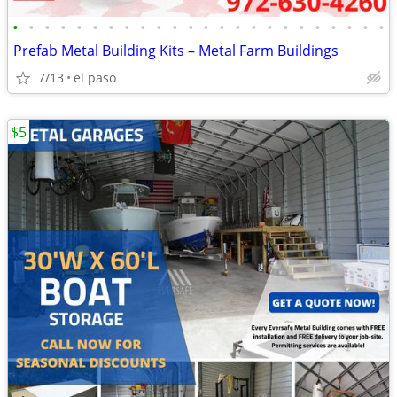
•
•
•
•
•
•
•
•
•
•
•
•
•
•
•
•
•
•
•
•
•
•
•
•
Prefab Metal Building Kits – Metal Farm Buildings
7/13
el paso
$5