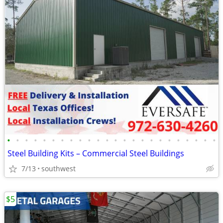
•
•
•
•
•
•
•
•
•
•
•
•
•
•
•
•
•
•
•
•
•
•
•
•
Steel Building Kits – Commercial Steel Buildings
7/13
southwest
$5