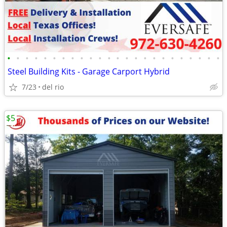
•
•
•
•
•
•
•
•
•
•
•
•
•
•
•
•
•
•
•
•
•
•
•
•
Steel Building Kits - Garage Carport Hybrid
7/23
del rio
$5