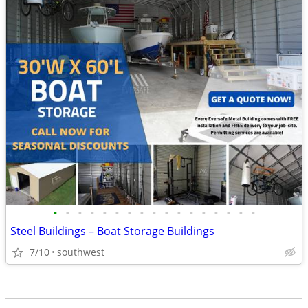
•
•
•
•
•
•
•
•
•
•
•
•
•
•
•
•
•
Steel Buildings – Boat Storage Buildings
7/10
southwest