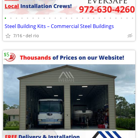
•
•
•
•
•
•
•
•
•
•
•
•
•
•
•
•
•
•
•
•
•
•
•
•
Steel Building Kits – Commercial Steel Buildings
7/16
del rio
$5