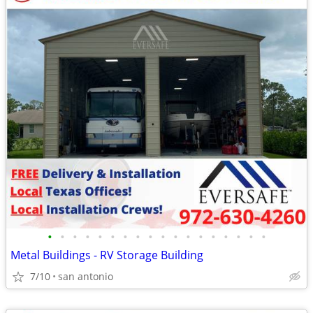
•
•
•
•
•
•
•
•
•
•
•
•
•
•
•
•
•
•
Metal Buildings - RV Storage Building
7/10
san antonio