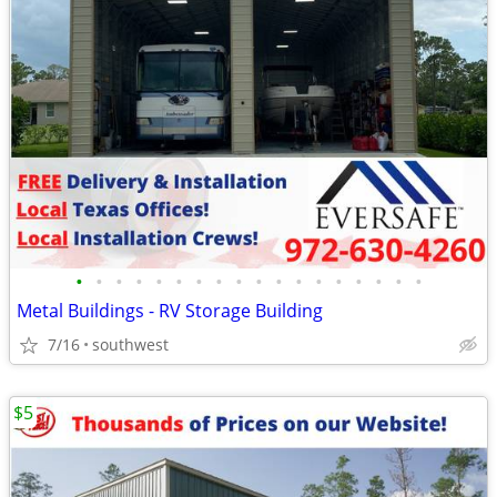
•
•
•
•
•
•
•
•
•
•
•
•
•
•
•
•
•
•
Metal Buildings - RV Storage Building
7/16
southwest
$5