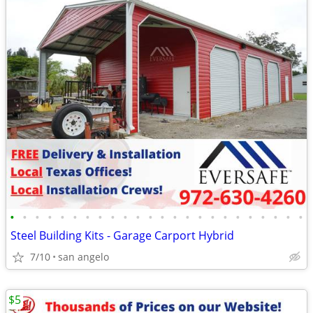
•
•
•
•
•
•
•
•
•
•
•
•
•
•
•
•
•
•
•
•
•
•
•
•
Steel Building Kits - Garage Carport Hybrid
7/10
san angelo
$5