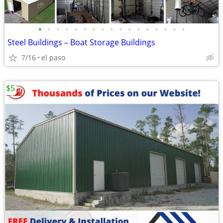
•
•
•
•
•
•
•
•
•
•
•
•
•
•
•
•
•
Steel Buildings – Boat Storage Buildings
7/16
el paso
$5