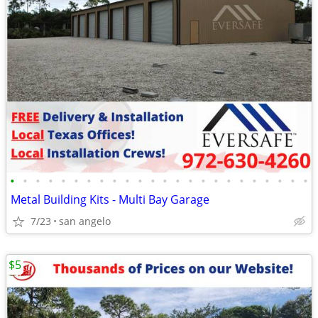
•
•
•
•
•
•
•
•
•
•
•
•
•
•
•
•
•
•
•
•
•
•
•
•
Metal Building Kits - Multi Bay Garage
7/23
san angelo
$5