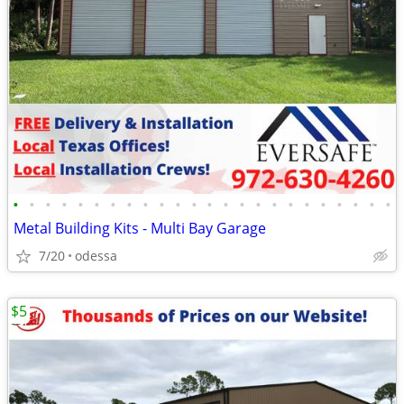
•
•
•
•
•
•
•
•
•
•
•
•
•
•
•
•
•
•
•
•
•
•
•
•
Metal Building Kits - Multi Bay Garage
7/20
odessa
$5