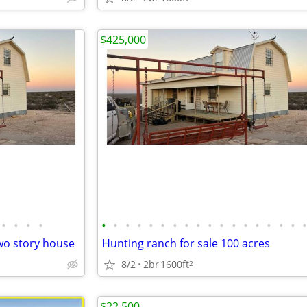
$425,000
•
•
•
•
•
•
•
•
•
•
•
•
•
•
•
•
•
•
•
•
•
wo story house
Hunting ranch for sale 100 acres
8/2
2br
1600ft
2
$22,500