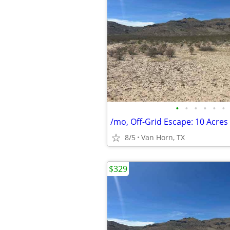
•
•
•
•
•
•
/mo, Off-Grid Escape: 10 Acre
8/5
Van Horn, TX
$329