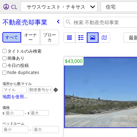
CL
サウスウェスト・テキサス
住宅
不動産売却事業
オーナ
ブロー
すべて
最
ー
カ
タイトルのみ検索
画像あり
$43,000
今日の投稿
hide duplicates
場所から数マイル

地図を使用...
価格
$
– $
ベッドルーム
-