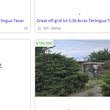
•
erlingua Texas
Great off-grid lot 5.36 Acres Terlingua 
8/5
dallas
$180,000
e
•
•
•
•
•
•