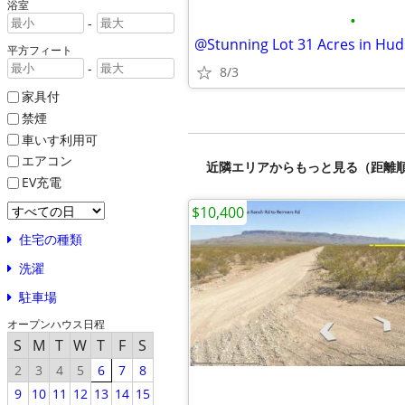
浴室
•
-
@Stunning Lot 31 Acres in Hu
平方フィート
-
8/3
家具付
禁煙
車いす利用可
エアコン
近隣エリアからもっと見る（距離
EV充電
$10,400
住宅の種類
洗濯
駐車場
オープンハウス日程
S
M
T
W
T
F
S
2
3
4
5
6
7
8
9
10
11
12
13
14
15