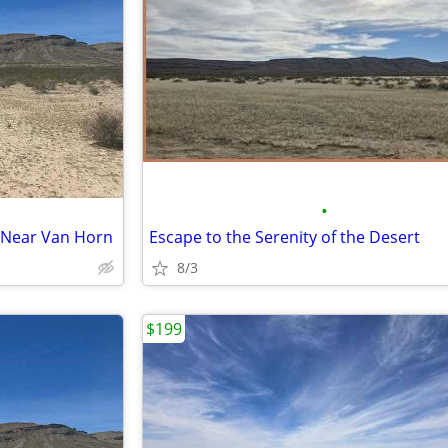
•
s Near Van Horn
Escape to the Serenity of the Desert
8/3
$199