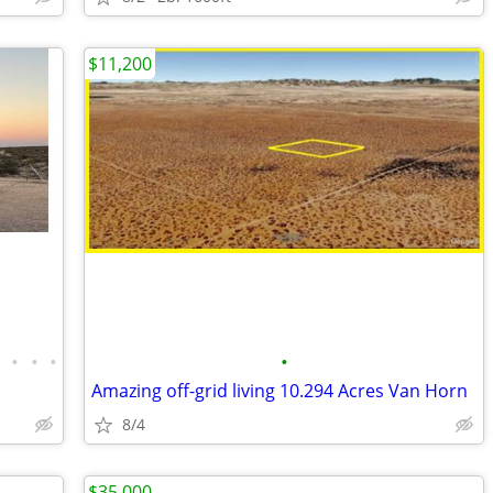
$11,200
•
•
•
•
•
Amazing off-grid living 10.294 Acres Van Horn
8/4
$35,000