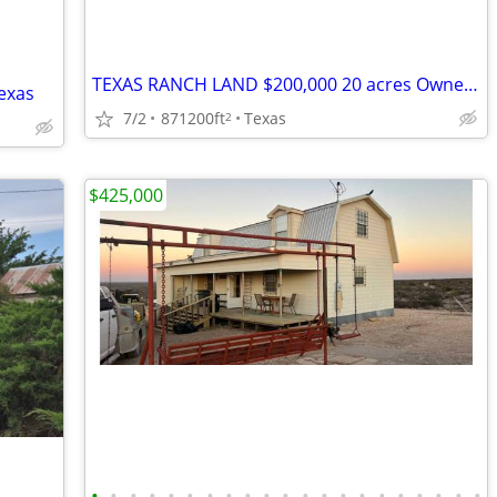
TEXAS RANCH LAND $200,000 20 acres Owner Financing!
Texas
7/2
871200ft
Texas
2
$425,000
•
•
•
•
•
•
•
•
•
•
•
•
•
•
•
•
•
•
•
•
•