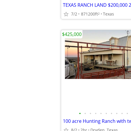
7/2
871200ft
Texas
2
$425,000
•
•
•
•
•
•
•
•
•
•
100 acre Hunting Ranch with t
8/2
2br
Dryden, Texas