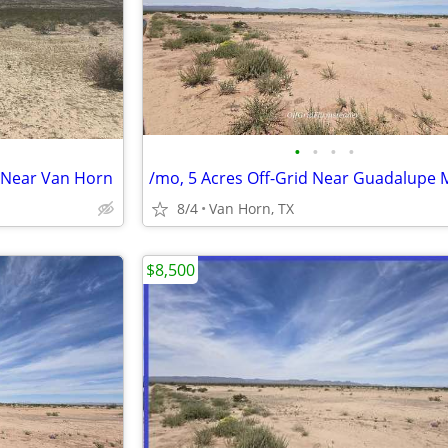
•
•
•
•
s Near Van Horn
8/4
Van Horn, TX
$8,500