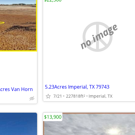
no image
5.23Acres Imperial, TX 79743
 Acres Van Horn
7/21
227818ft
Imperial, TX
2
$13,900