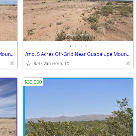
•
•
•
•
/mo, 5 Acres Off-Grid Near Guadalupe Mountains
/mo, 5 Acres Off-Grid Near Guadalupe Mountains
8/4
Van Horn, TX
$39,900