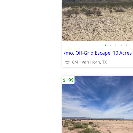
•
•
•
•
•
/mo, Off-Grid Escape: 10 Acre
8/4
Van Horn, TX
$199