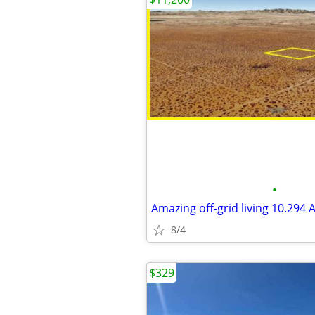
•
Amazing off-grid living 10.294
8/4
$329