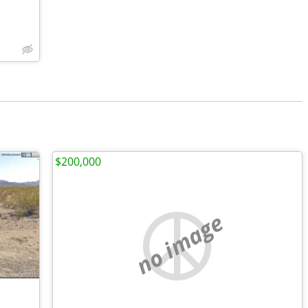
$200,000
no image