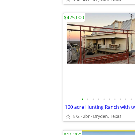
$425,000
•
•
•
•
•
•
•
•
•
•
100 acre Hunting Ranch with t
8/2
2br
Dryden, Texas
$11,200