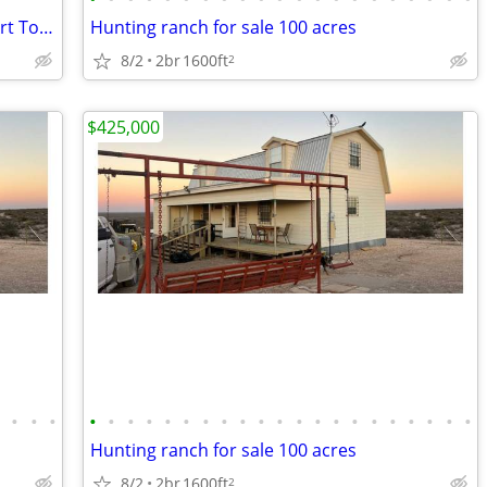
Attention Art Community in NY: Marfa Art Town has a lot for sale
Hunting ranch for sale 100 acres
8/2
2br
1600ft
2
$425,000
•
•
•
•
•
•
•
•
•
•
•
•
•
•
•
•
•
•
•
•
•
•
•
•
•
Hunting ranch for sale 100 acres
8/2
2br
1600ft
2