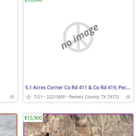
no image
5.1 Acres Corner Co Rd 411 & Co Rd 419, Pecos, TX 79772
7/21
222156ft
Reeves County, TX 79772
2
$15,900