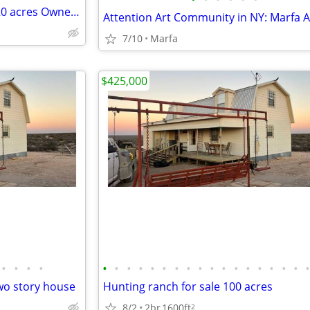
TEXAS RANCH LAND $200,000 20 acres Owner Financing!
7/10
Marfa
$425,000
•
•
•
•
•
•
•
•
•
•
•
•
•
•
•
•
•
•
•
•
•
wo story house
Hunting ranch for sale 100 acres
8/2
2br
1600ft
2