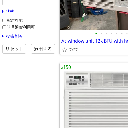
状態
配達可能
暗号通貨利用可
•
•
•
•
•
•
•
投稿言語
Ac window unit 12k BTU with h
リセット
適用する
7/27
$150