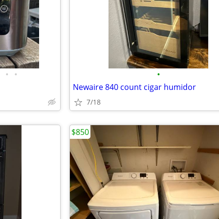
•
•
•
Newaire 840 count cigar humidor
7/18
$850