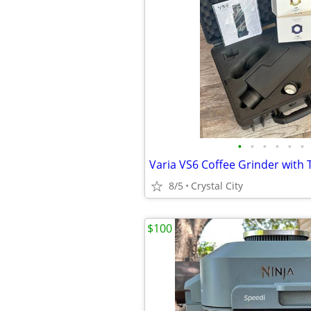
•
•
•
•
•
•
Varia VS6 Coffee Grinder with 
8/5
Crystal City
$100