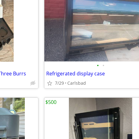
•
•
Three Burrs
Refrigerated display case
7/29
Carlsbad
$500