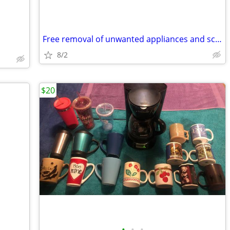
Free removal of unwanted appliances and scrap
8/2
$20
•
•
•