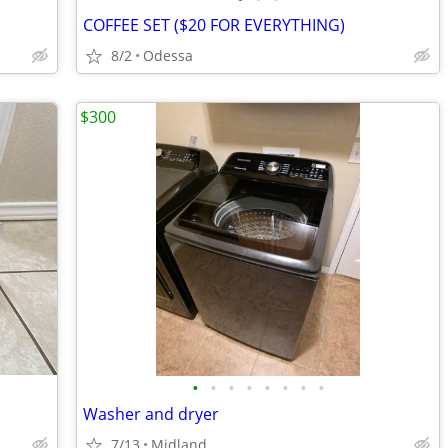
COFFEE SET ($20 FOR EVERYTHING)
8/2
Odessa
$300
•
•
•
•
•
•
•
•
Washer and dryer
7/13
Midland