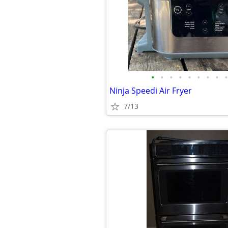
•
•
•
•
•
•
•
•
•
Ninja Speedi Air Fryer
7/13