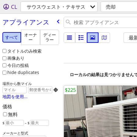
CL
サウスウェスト・テキサス
売却
アプライアンス
オーナ
ディー
すべて
最
ー
ラー
タイトルのみ検索
画像あり
今日の投稿
hide duplicates
ローカルの結果は見つかりません
場所から数マイル
$225

地図を使用...
価格
無料
$
– $
メーカーと型式