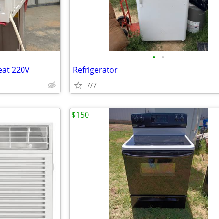
•
•
eat 220V
Refrigerator
7/7
$150