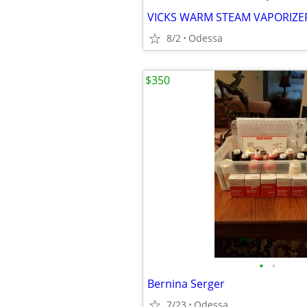
VICKS WARM STEAM VAPORIZE
8/2
Odessa
$350
•
•
Bernina Serger
7/23
Odessa