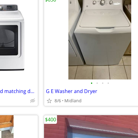
•
•
•
•
Samsung washing machine (and matching dryer)
G E Washer and Dryer
8/6
Midland
$400