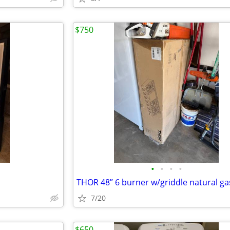
$750
•
•
•
•
7/20
$650