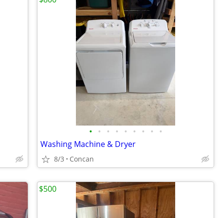
•
•
•
•
•
•
•
•
•
Washing Machine & Dryer
8/3
Concan
$500