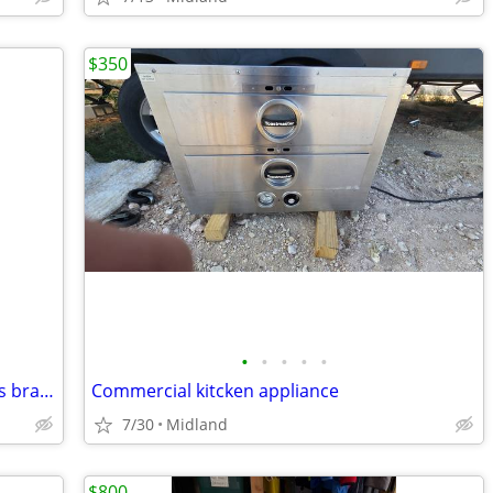
$350
•
•
•
•
•
THOR 48” 6 burner w/griddle natural gas brand new range top
Commercial kitcken appliance
7/30
Midland
$800