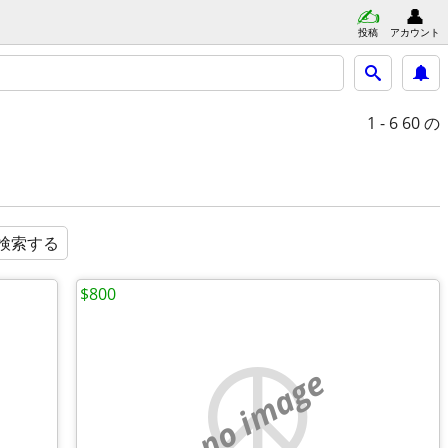
投稿
アカウント
1 - 6
60 の
検索する
$800
no image