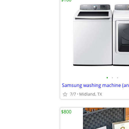
•
•
•
7/7
Midland, TX
$800