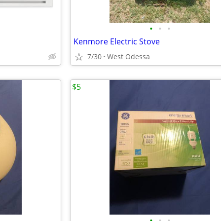
•
•
•
Kenmore Electric Stove
7/30
West Odessa
$5
•
•
•