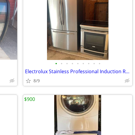
•
•
•
•
•
•
•
•
•
Electrolux Stainless Professional Induction Range and Samsung Fridge
8/9
$900