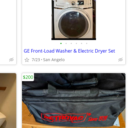
•
•
•
•
•
•
GE Front-Load Washer & Electric Dryer Set
7/23
San Angelo
$200