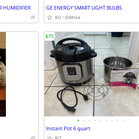
R HUMIDIFIER
GE ENERGY SMART LIGHT BULBS
8/2
Odessa
$75
•
•
•
•
•
•
•
•
•
Instant Pot 6 quart
8/7