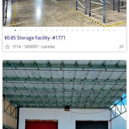
•
•
•
•
•
•
•
•
•
•
•
•
•
•
•
•
•
•
•
•
$0.85 Storage Facility -#1771
7/14
5000ft
Laredo
2