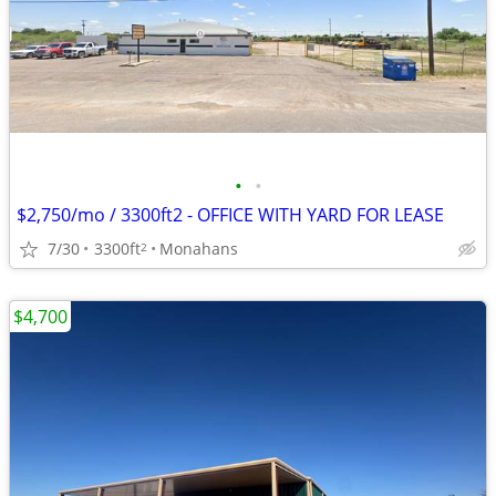
•
•
$2,750/mo / 3300ft2 - OFFICE WITH YARD FOR LEASE
7/30
3300ft
Monahans
2
$4,700