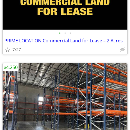
•
•
•
PRIME LOCATION Commercial Land for Lease – 2 Acres
7/27
$4,250