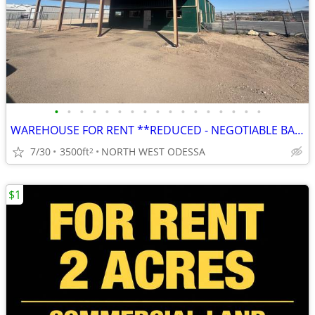
•
•
•
•
•
•
•
•
•
•
•
•
•
•
•
•
•
WAREHOUSE FOR RENT **REDUCED - NEGOTIABLE BASED ON LEASE LENGHT**
7/30
3500ft
NORTH WEST ODESSA
2
$1