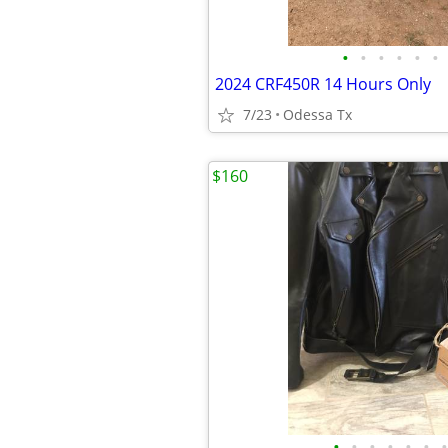
•
•
•
•
•
•
2024 CRF450R 14 Hours Only
7/23
Odessa Tx
$160
•
•
•
•
•
•
•