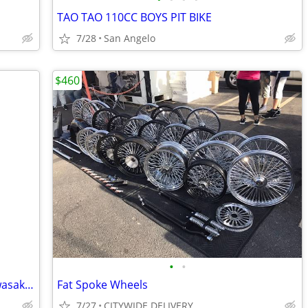
TAO TAO 110CC BOYS PIT BIKE
7/28
San Angelo
$460
•
•
Original clear windshield 2024-2026 Kawasaki ninja 500
Fat Spoke Wheels
7/27
CITYWIDE DELIVERY