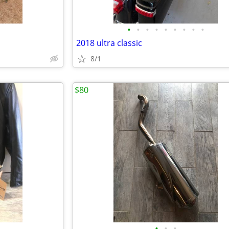
•
•
•
•
•
•
•
•
•
2018 ultra classic
8/1
$80
•
•
•