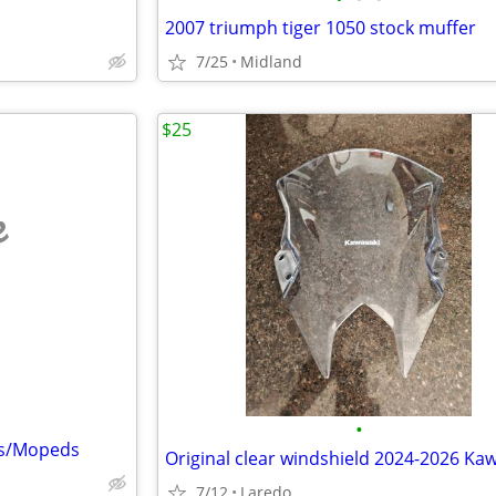
2007 triumph tiger 1050 stock muffer
7/25
Midland
$25
e
•
kes/Mopeds
7/12
Laredo