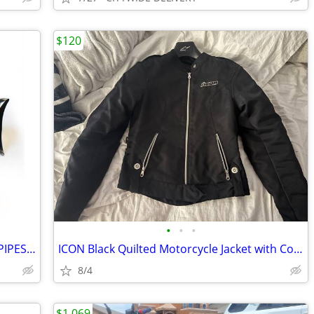
$120
•
•
•
36" FISHTAIL PIPES NEW IN BOX CHOLO PIPES 1.75"
ICON Black Quilted Motorcycle Jacket with Contrast Trim
8/4
$1,069