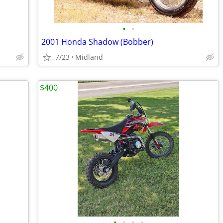
•
•
2001 Honda Shadow (Bobber)
7/23
Midland
$400
•
•
•
•