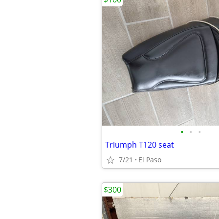
•
•
•
Triumph T120 seat
7/21
El Paso
$300