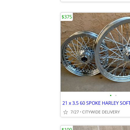
$375
•
•
7/27
CITYWIDE DELIVERY
$100