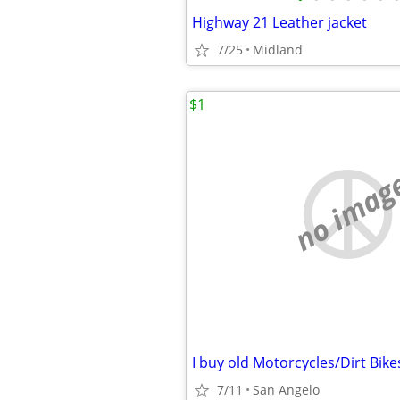
Highway 21 Leather jacket
7/25
Midland
$1
no imag
I buy old Motorcycles/Dirt Bi
7/11
San Angelo