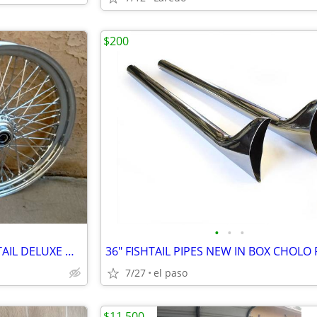
$200
•
•
•
21 x 3.5 60 SPOKE HARLEY SOFTAIL DELUXE WHEEL
7/27
el paso
$11,500