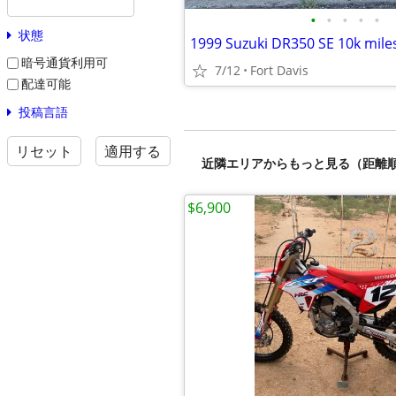
•
•
•
•
•
状態
1999 Suzuki DR350 SE 10k mile
暗号通貨利用可
7/12
Fort Davis
配達可能
投稿言語
リセット
適用する
近隣エリアからもっと見る（距離
$6,900