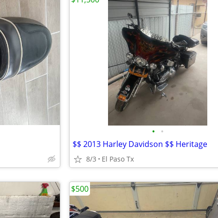
•
•
$$ 2013 Harley Davidson $$ Heritage
8/3
El Paso Tx
$500