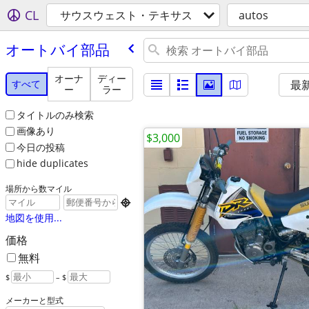
CL
サウスウェスト・テキサス
autos
オートバイ部品
オーナ
ディー
すべて
最
ー
ラー
タイトルのみ検索
画像あり
$3,000
今日の投稿
hide duplicates
場所から数マイル

地図を使用...
価格
無料
$
– $
メーカーと型式