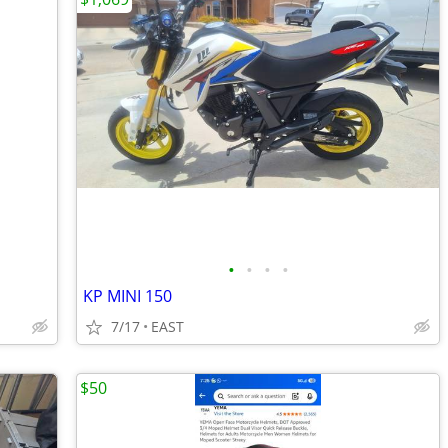
•
•
•
•
KP MINI 150
7/17
EAST
$50