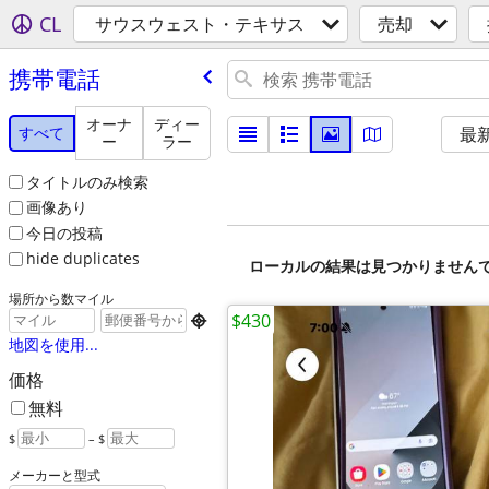
CL
サウスウェスト・テキサス
売却
携帯電話
オーナ
ディー
すべて
最
ー
ラー
タイトルのみ検索
画像あり
今日の投稿
hide duplicates
ローカルの結果は見つかりません
場所から数マイル
$430

地図を使用...
価格
無料
$
– $
メーカーと型式