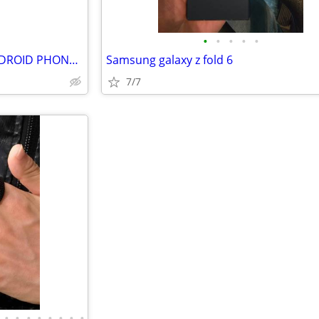
•
•
•
•
•
SAMSUNG GALAXY S-10 BY (ANDROID PHONE FACTORY UNLOCKED)
Samsung galaxy z fold 6
7/7
•
•
•
•
•
•
•
•