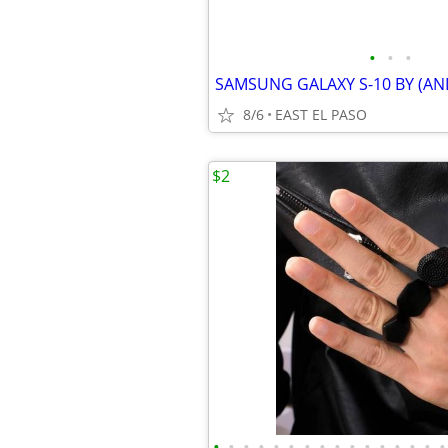
•
•
•
8/6
EAST EL PASO
$2
•
•
•
•
•
•
•
•
•
•
•
•
•
•
•
•