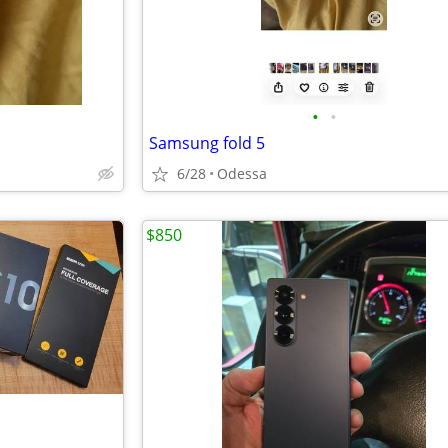
•
•
Samsung fold 5
6/28
Odessa
$850