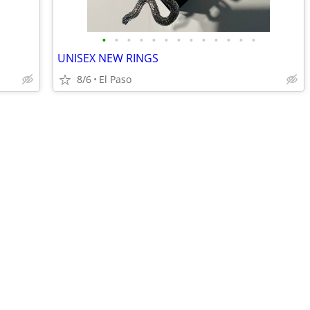
•
•
•
•
•
•
•
•
•
•
•
•
•
UNISEX NEW RINGS
8/6
El Paso