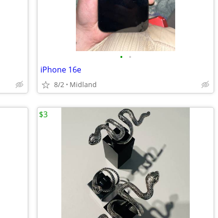
•
•
iPhone 16e
8/2
Midland
$3