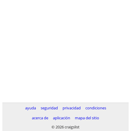
ayuda
seguridad
privacidad
condiciones
acerca de
aplicación
mapa del sitio
© 2026 craigslist