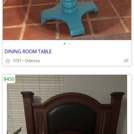
•
•
DINING ROOM TABLE
7/31
Odessa
$450