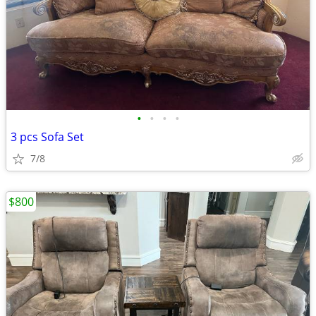
•
•
•
•
3 pcs Sofa Set
7/8
$800