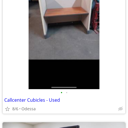
•
•
Callcenter Cubicles - Used
8/6
Odessa