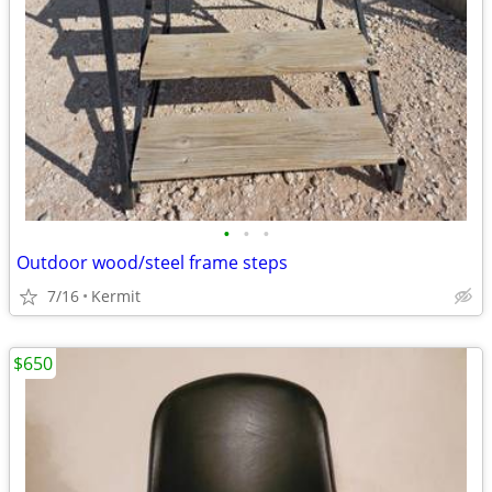
•
•
•
Outdoor wood/steel frame steps
7/16
Kermit
$650