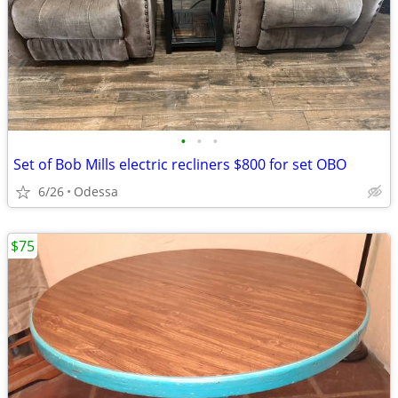
•
•
•
Set of Bob Mills electric recliners $800 for set OBO
6/26
Odessa
$75