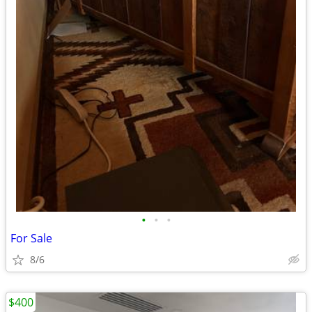
•
•
•
For Sale
8/6
$400