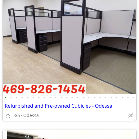
•
•
•
•
•
•
•
•
•
•
•
•
•
•
•
•
•
•
•
•
•
•
•
•
Refurbished and Pre-owned Cubicles - Odessa
8/6
Odessa