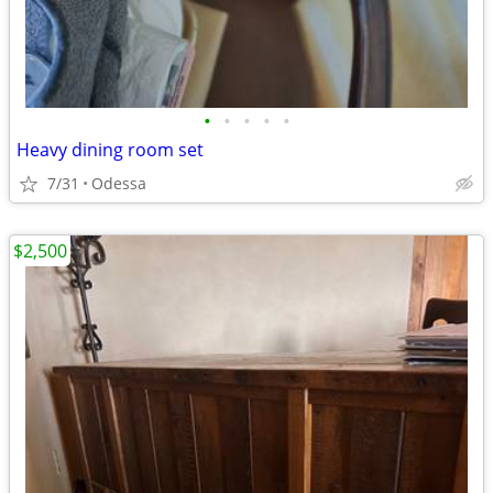
•
•
•
•
•
Heavy dining room set
7/31
Odessa
$2,500