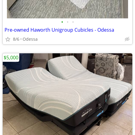
•
•
•
Pre-owned Haworth Unigroup Cubicles - Odessa
8/6
Odessa
$5,000