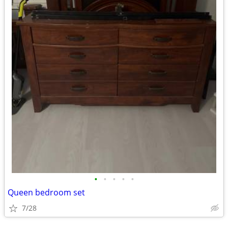
•
•
•
•
•
Queen bedroom set
7/28