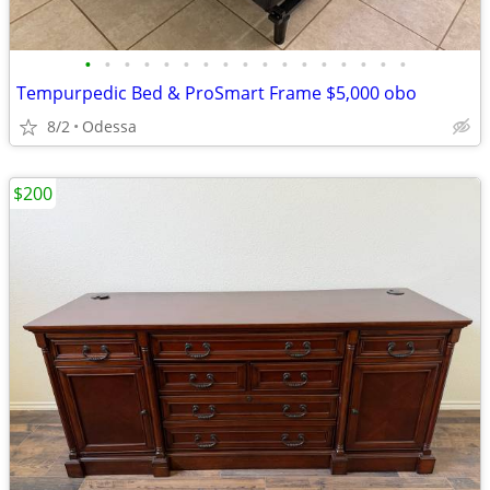
•
•
•
•
•
•
•
•
•
•
•
•
•
•
•
•
•
Tempurpedic Bed & ProSmart Frame $5,000 obo
8/2
Odessa
$200