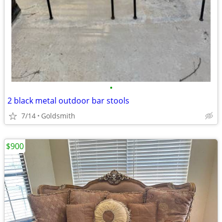
•
2 black metal outdoor bar stools
7/14
Goldsmith
$900