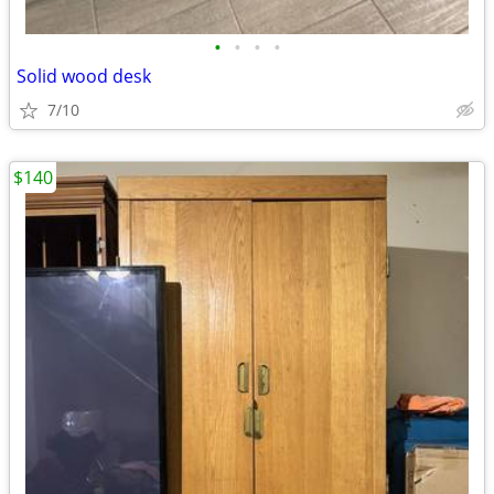
•
•
•
•
Solid wood desk
7/10
$140