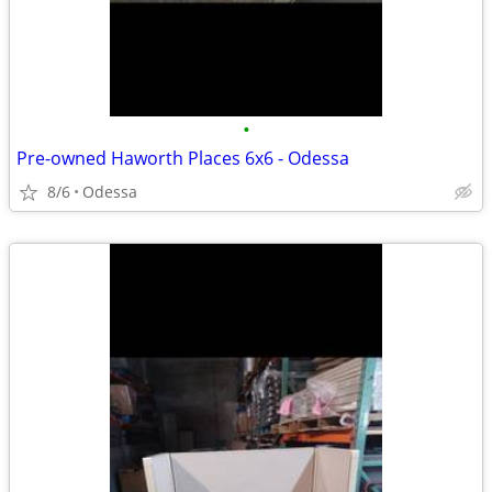
•
Pre-owned Haworth Places 6x6 - Odessa
8/6
Odessa