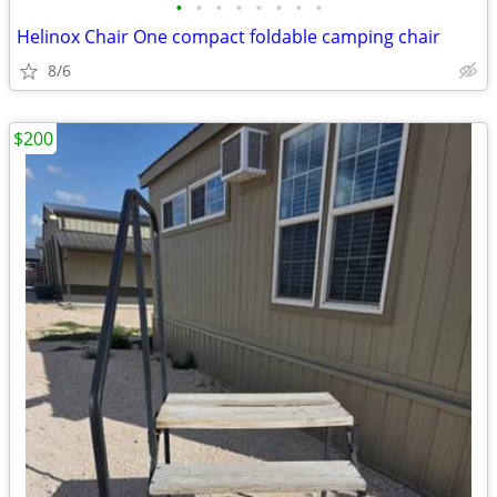
•
•
•
•
•
•
•
•
Helinox Chair One compact foldable camping chair
8/6
$200