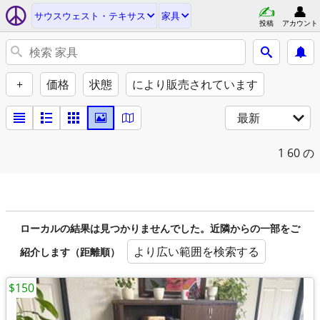
サウスウェスト・テキサス
家具
投稿
アカウント
+
価格
状態
により販売されています
最新
1
60 の
ローカルの結果は見つかりませんでした。近隣からの一部をご
より広い範囲を検索する
紹介します（距離順）
$150