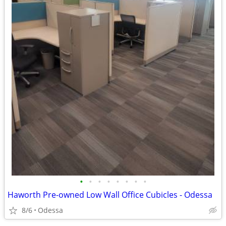
•
•
•
•
•
•
•
•
Haworth Pre-owned Low Wall Office Cubicles - Odessa
8/6
Odessa