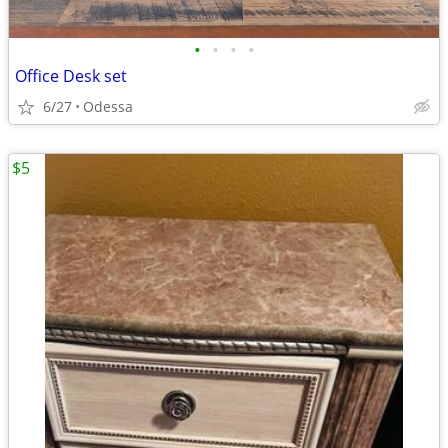
•
•
•
•
Office Desk set
6/27
Odessa
$5