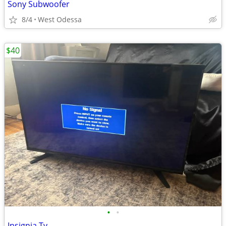
Sony Subwoofer
8/4
West Odessa
$40
•
•
Insignia Tv