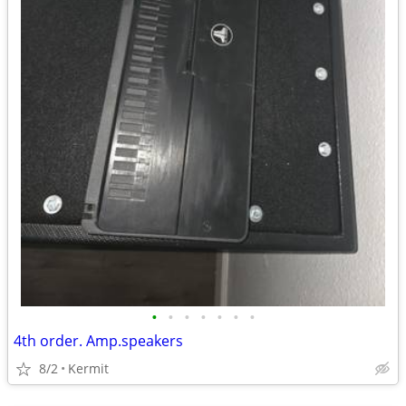
•
•
•
•
•
•
•
4th order. Amp.speakers
8/2
Kermit