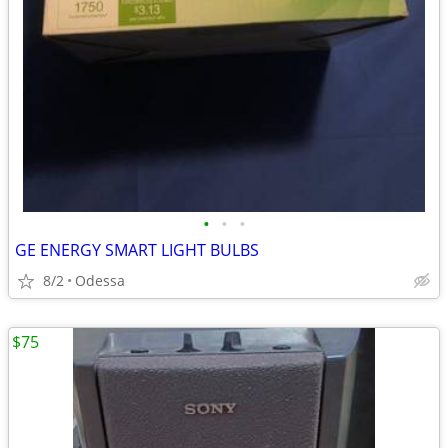
•
•
•
GE ENERGY SMART LIGHT BULBS
8/2
Odessa
$75