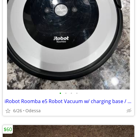
•
•
•
•
iRobot Roomba e5 Robot Vacuum w/ charging base / WiFi connected $30 OBO
6/26
Odessa
$60