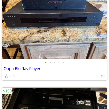
•
•
•
•
•
Oppo Blu Ray Player
8/3
$150