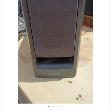
•
•
•
•