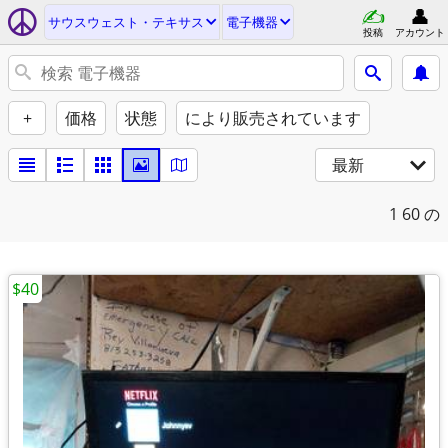
サウスウェスト・テキサス
電子機器
投稿
アカウント
+
価格
状態
により販売されています
最新
1
60 の
$40