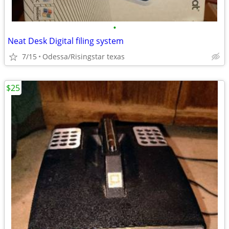
•
Neat Desk Digital filing system
7/15
Odessa/Risingstar texas
$25