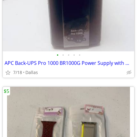
•
•
•
•
•
APC Back-UPS Pro 1000 BR1000G Power Supply with New Batteries
7/18
Dallas
$5