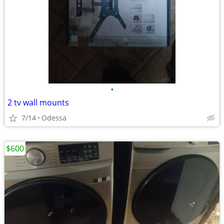
•
2 tv wall mounts
7/14
Odessa
$600