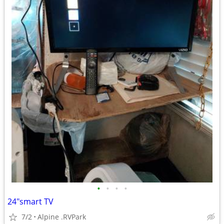
•
•
•
•
24"smart TV
7/2
Alpine .RVPark