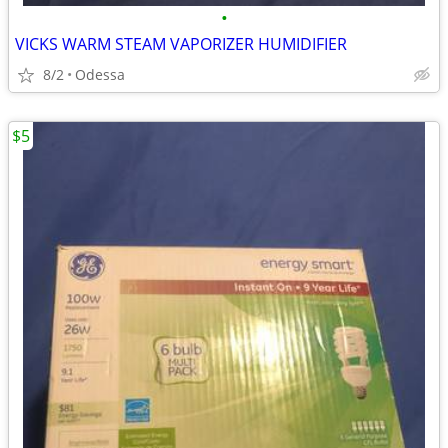
•
VICKS WARM STEAM VAPORIZER HUMIDIFIER
8/2
Odessa
$5