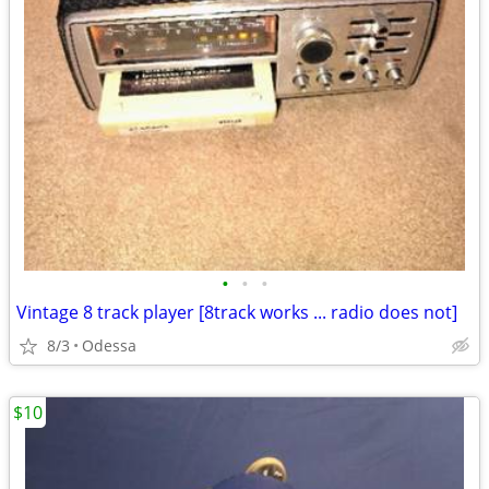
•
•
•
Vintage 8 track player [8track works ... radio does not]
8/3
Odessa
$10