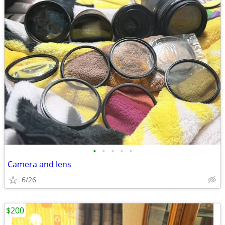
•
•
•
•
•
Camera and lens
6/26
$200