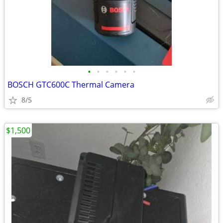
•
•
•
•
•
•
BOSCH GTC600C Thermal Camera
8/5
$1,500