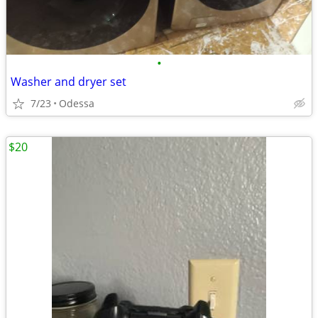
•
Washer and dryer set
7/23
Odessa
$20