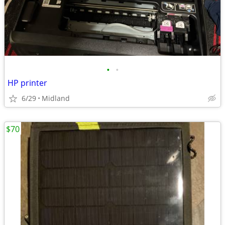
•
•
HP printer
6/29
Midland
$70