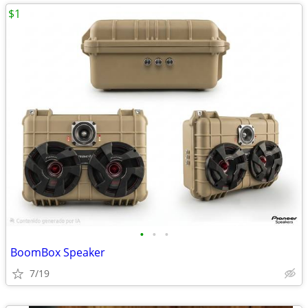
$1
•
•
•
BoomBox Speaker
7/19