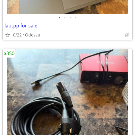
•
•
•
•
laptpp for sale
6/22
Odessa
$350