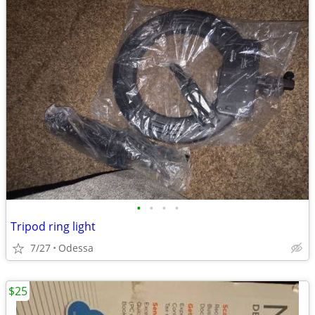
•
•
•
•
Tripod ring light
7/27
Odessa
$25