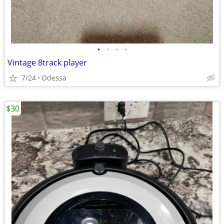
•
•
•
•
Vintage 8track player
7/24
Odessa
$30