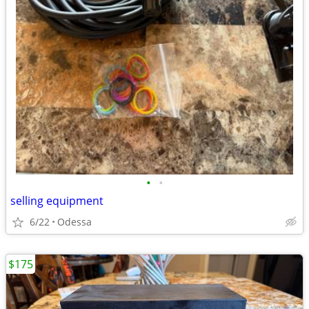
•
•
selling equipment
6/22
Odessa
$175