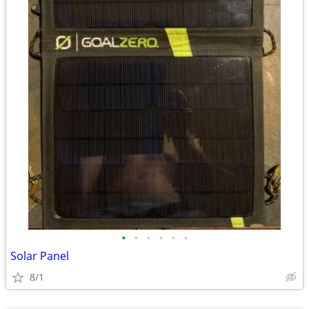
•
•
•
•
•
•
Solar Panel
8/1