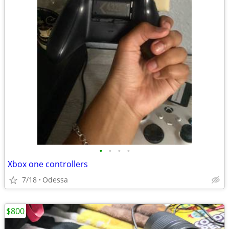
•
•
•
•
Xbox one controllers
7/18
Odessa
$800