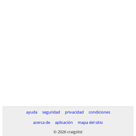
ayuda
seguridad
privacidad
condiciones
acerca de
aplicación
mapa del sitio
© 2026 craigslist