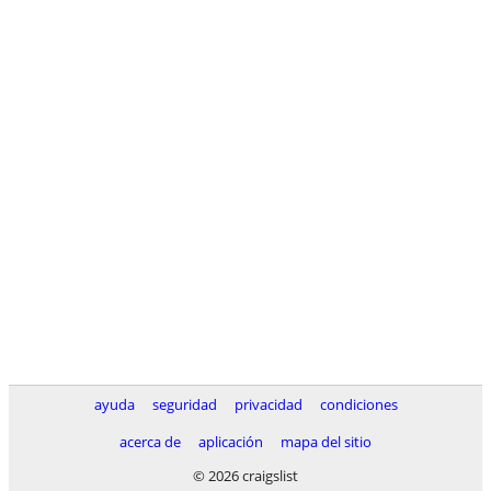
ayuda
seguridad
privacidad
condiciones
acerca de
aplicación
mapa del sitio
© 2026 craigslist