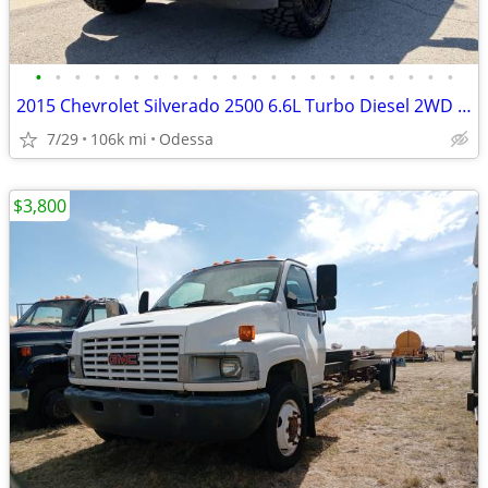
•
•
•
•
•
•
•
•
•
•
•
•
•
•
•
•
•
•
•
•
•
•
2015 Chevrolet Silverado 2500 6.6L Turbo Diesel 2WD LT
7/29
106k mi
Odessa
$3,800