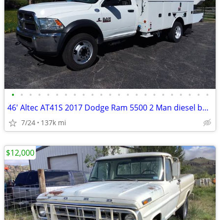
•
•
•
•
•
•
•
•
•
•
•
•
•
•
•
•
•
•
•
•
•
•
•
46' Altec AT41S 2017 Dodge Ram 5500 2 Man diesel bucket truck w/ jib
7/24
137k mi
$12,000