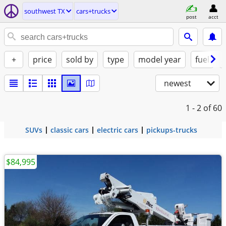
southwest TX
cars+trucks
post
acct
+
price
sold by
type
model year
fuel
newest
1 - 2
of 60
SUVs
classic cars
electric cars
pickups-trucks
$84,995