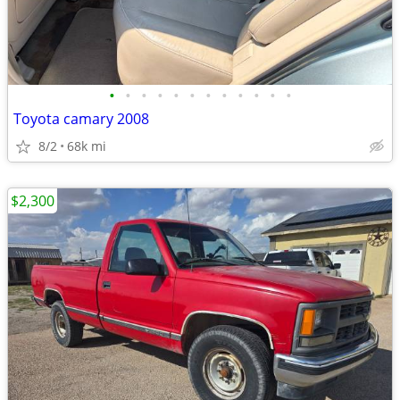
•
•
•
•
•
•
•
•
•
•
•
•
Toyota camary 2008
8/2
68k mi
$2,300