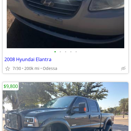
•
•
•
•
•
2008 Hyundai Elantra
7/30
200k mi
Odessa
$9,800