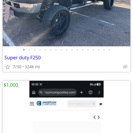
•
•
•
•
•
•
•
•
•
•
•
•
•
•
•
•
•
Super duty F250
7/30
324k mi
$1,000