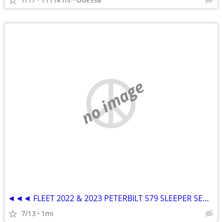
no image
◄◄◄ FLEET 2022 & 2023 PETERBILT 579 SLEEPER SEMI TRUCKS ►►►
7/13
1mi