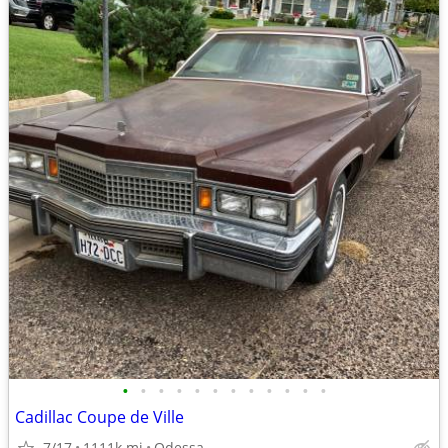
•
•
•
•
•
•
•
•
•
•
•
•
Cadillac Coupe de Ville
7/17
1111k mi
Odessa