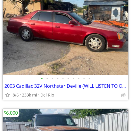
•
•
•
•
•
•
•
•
•
•
2003 Cadillac 32V Northstar Deville (WILL LISTEN TO OFFERS)
8/6
233k mi
Del Rio
$6,000