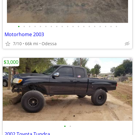
•
•
•
•
•
•
•
•
•
•
•
•
•
•
•
•
•
•
•
Motorhome 2003
7/10
66k mi
Odessa
$3,000
•
•
2002 Toyota Tundra