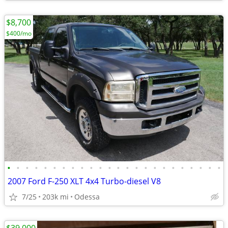
$8,700
$400/mo
•
•
•
•
•
•
•
•
•
•
•
•
•
•
•
•
•
•
•
•
•
•
•
•
2007 Ford F-250 XLT 4x4 Turbo-diesel V8
7/25
203k mi
Odessa