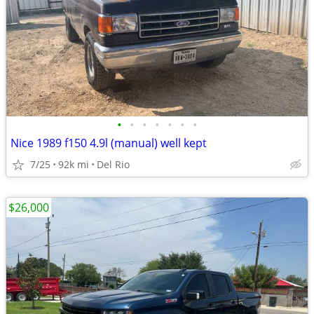
•
•
•
•
•
•
•
Nice 1989 f150 4.9l (manual) well kept
7/25
92k mi
Del Rio
$26,000