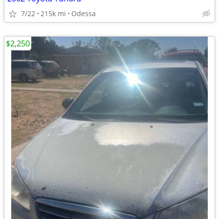
7/22
215k mi
Odessa
$2,250