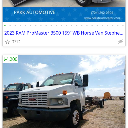
•
•
•
•
•
•
•
•
•
•
•
•
•
•
•
•
•
•
•
•
•
•
•
•
2023 RAM ProMaster 3500 159" WB Horse Van Stephex HORSEBOX STX
7/12
$4,200