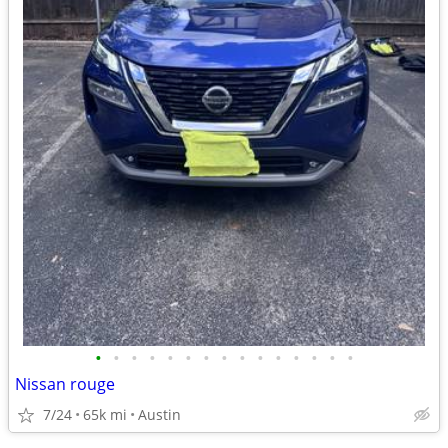
•
•
•
•
•
•
•
•
•
•
•
•
•
•
•
Nissan rouge
7/24
65k mi
Austin