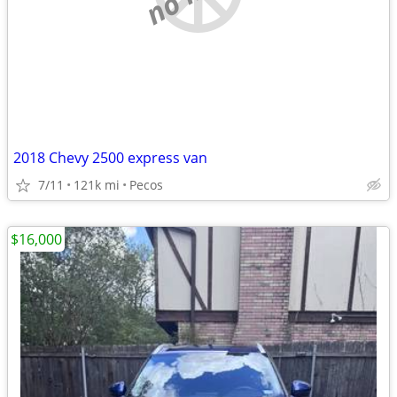
2018 Chevy 2500 express van
7/11
121k mi
Pecos
$16,000