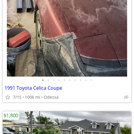
•
•
•
•
•
•
•
•
•
•
1991 Toyota Celica Coupe
7/15
100k mi
Odessa
$1,800