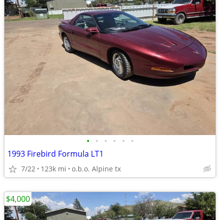
•
•
•
•
•
•
1993 Firebird Formula LT1
7/22
123k mi
o.b.o. Alpine tx
$4,000