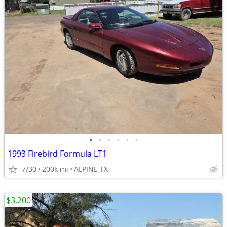
•
•
•
•
•
•
1993 Firebird Formula LT1
7/30
200k mi
ALPINE TX
$3,200