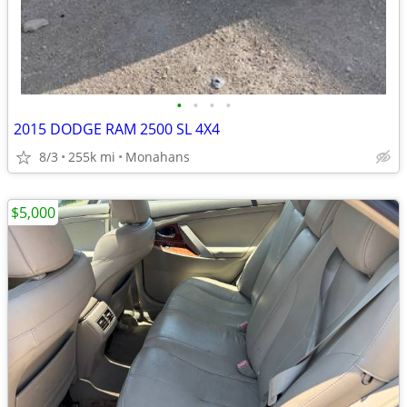
•
•
•
•
2015 DODGE RAM 2500 SL 4X4
8/3
255k mi
Monahans
$5,000