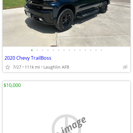
•
•
•
•
•
•
•
•
•
•
•
•
•
•
2020 Chevy TrailBoss
7/27
111k mi
Laughlin AFB
$10,000
no image