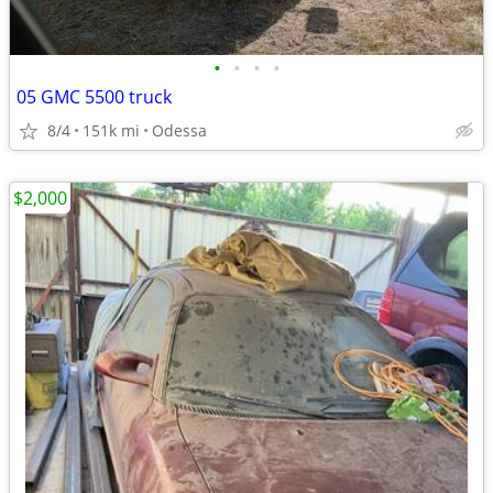
•
•
•
•
05 GMC 5500 truck
8/4
151k mi
Odessa
$2,000