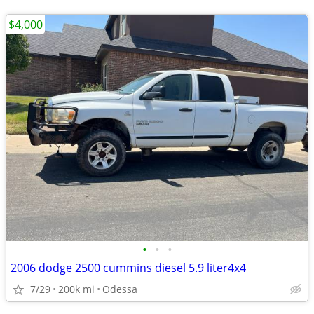
$4,000
•
•
•
2006 dodge 2500 cummins diesel 5.9 liter4x4
7/29
200k mi
Odessa