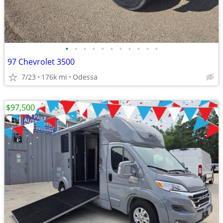
•
•
•
•
•
•
•
•
•
•
•
97 Chevrolet 3500
7/23
176k mi
Odessa
$97,500