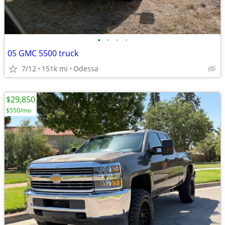
•
•
•
•
05 GMC 5500 truck
7/12
151k mi
Odessa
$29,850
$550/mo