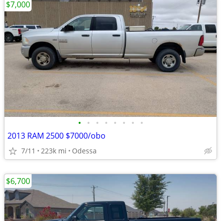
$7,000
•
•
•
•
•
•
•
•
2013 RAM 2500 $7000/obo
7/11
223k mi
Odessa
$6,700