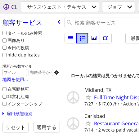
CL
サウスウェスト・テキサス
ジョブ
顧客サービス
タイトルのみ検索
最
画像あり
今日の投稿
hide duplicates
場所から数マイル

ローカルの結果は見つかりません
地図を使用...
在宅勤務可
Midland, TX
非営利組織
Full Time Night Disp
インターンシップ
7/27
$17.00 /hr
Action 
雇用形態種別
Carlsbad
Restaurant Genera
リセット
適用する
7/14
2 weeks paid vacati