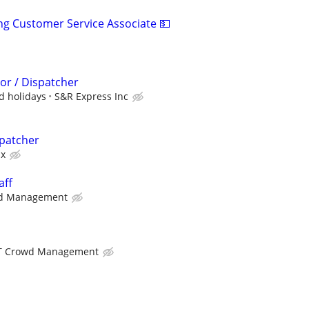
ng Customer Service Associate 💵
or / Dispatcher
id holidays
S&R Express Inc
spatcher
ix
aff
d Management
T Crowd Management