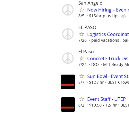
San Angelo
Now Hiring – Eveni
8/5
$15/hr plus tips
EL PASO
Logistics Coordinat
7/26
paid vacations , pa
El Paso
Concrete Truck Di
7/24
DOE
MTI Ready M
Sun Bowl - Event St
8/7
$12 / hr
BEST Crow
Event Staff - UTEP
8/2
$10.50 - 12/ hr
BES